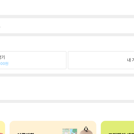
.
팔기
내 
300원