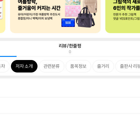
리뷰/한줄평
0
목차
저자 소개
관련분류
품목정보
줄거리
출판사 리