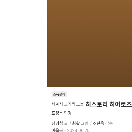
소득공제
히스토리 히어로즈
세계사 그래픽 노블
프랑스 혁명
정명섭
글
최활
그림
조한욱
감수
아울북
2024.06.20.