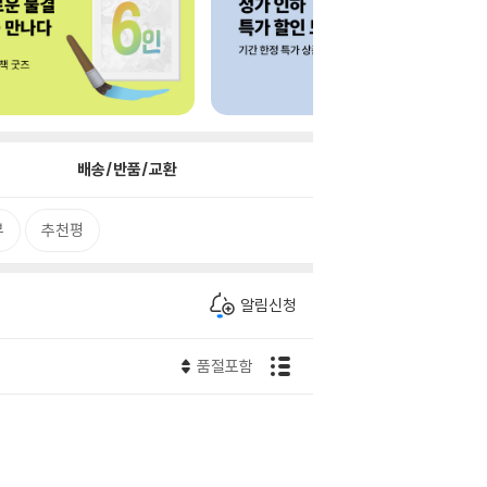
배송/반품/교환
뷰
추천평
알림신청
품절포함