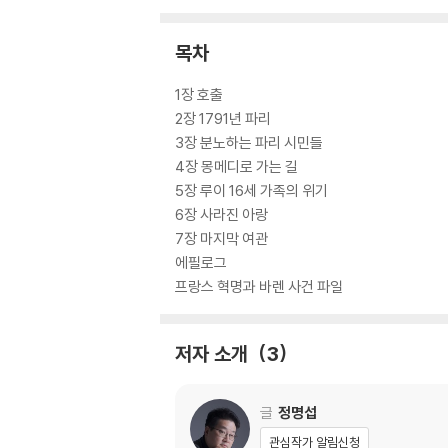
목차
1장 호출
2장 1791년 파리
3장 분노하는 파리 시민들
4장 몽메디로 가는 길
5장 루이 16세 가족의 위기
6장 사라진 아랑
7장 마지막 여관
에필로그
프랑스 혁명과 바렌 사건 파일
저자 소개
3
글
정명섭
관심작가 알림신청