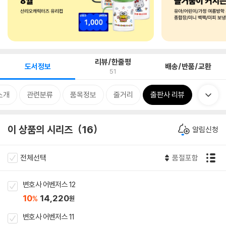
리뷰/한줄평
도서정보
배송/반품/교환
51
소개
관련분류
품목정보
줄거리
출판사 리뷰
이 상품의 시리즈
16
알림신청
전체선택
품절포함
변호사 어벤저스 12
10
14,220
%
원
변호사 어벤저스 11