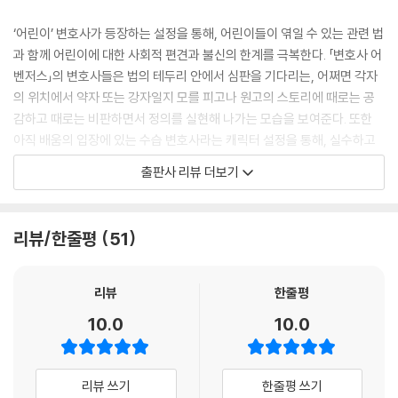
은 준희를 급히 병원으로 데려가 응급 처치를 하고. 배수근은 준희의 아빠
에게 준희가 빨간 신호등에서 갑자기 뛰어들어 사고가 났으며, 경찰에 신
‘어린이’ 변호사가 등장하는 설정을 통해, 어린이들이 엮일 수 있는 관련 법
고하면 오라 가라 절차가 복잡하니 신고하지 말라고 한다. 그러고는 준희
과 함께 어린이에 대한 사회적 편견과 불신의 한계를 극복한다. 「변호사 어
의 과실이 100%이며 자신은 책임이 없다고 주장한다. 블랙박스도 고장이
벤저스」의 변호사들은 법의 테두리 안에서 심판을 기다리는, 어쩌면 각자
나서 녹화가 안 되었다며 피하는 배수근을 보고, 준희 아빠는 준희에게 죄
의 위치에서 약자 또는 강자일지 모를 피고나 원고의 스토리에 때로는 공
를 뒤집어씌우려는 것 같다는 생각이 들어 경찰에 신고하고, 변호사 사무
감하고 때로는 비판하면서 정의를 실현해 나가는 모습을 보여준다. 또한
실에 찾아와 사건을 의뢰한다.
아직 배움의 입장에 있는 수습 변호사라는 캐릭터 설정을 통해, 실수하고
고민하며 반성하고 성장하는 진정한 변호사로, 또 멋진 어른으로 커 가는
출판사 리뷰 더보기
사건 당시 CCTV가 없고, 교통사고로 뇌진탕을 당한 준희의 기억은 강력
성장 스토리를 담고 있다.
한 증거가 되지 못한다. 아이들은 실낱같은 희망을 가지고 목격자를 찾아
나서는데, 사고 당시 택배 차량 옆에 차 한 대가 더 있었다는 주변 목격자의
만화로 보는 쉬운 법률 정보
리뷰/한줄평
51
증언을 확보한다. 이제 목격 차량만 찾으면 배수근의 주장을 뒤엎을 수 있
는데…….
각 권마다 이슈화되는 법률 키워드와 관련 정보를 쉽고 재미있는 만화로
제공한다. 무엇보다 위트와 해학이 돋보이는 최미란 작가의 그림은 만화라
리뷰
한줄평
설마! 보험 사기단?
는 형식 안에서 더욱 빛이 난다. 자칫 따분할 수 있는 전문 정보를 재미있는
10.0
10.0
이야기처럼 술술 읽게 하는 힘, 바로 최미란 작가의 힘이다.
변호사 양미수의 엄마는 주차장에서 후진을 하던 중 지나가던 할머니를 넘
어뜨리는 사고를 낸다. 놀라서 병원에 가자고 했지만, 할머니는 바쁘다며
「변호사 어벤저스」 시리즈는 어린이들과 밀접한 주제들로 구성되었다. 온
리뷰 쓰기
한줄평 쓰기
연락처만 받고 자리를 뜬다. 다음 날 할머니의 아들 강제남이 전화해, 할머
라인 활동이 많은 아이들이 휩쓸리기 쉬운 명예 훼손죄를 1권으로 시작해,