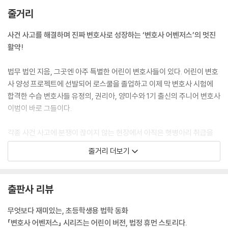
줄거리
사건 사고를 해결하며 진짜 변호사로 성장하는 ‘변호사 어벤저스’의 멋진
활약!
법무 법인 지음, 그곳엔 아주 특별한 어린이 변호사들이 있다. 어린이 변호
사 양성 프로젝트에 선발되어 로스쿨을 졸업하고 이제 막 변호사 시험에
합격한 수습 변호사들 유정의, 권리아, 양미수와 1기 출신의 주니어 변호사
이범이 바로 그들이다.
각종 사건 사고에 분쟁이 끊이지 않는 현장에서 아직은 햇병아리 취급을
받지만, 법과 정의를 실현하기 위한 열정과 노력은 그 누구보다 강한 네 명
줄거리 더보기
의 어린이 변호사들. 사람들은 이들을 ‘변호사 어벤저스’라 부른다.
목격자를 찾아라!
출판사 리뷰
초등학교 4학년 준희는 학원에 가기 위해 자전거를 타고 아파트 뒷길에 있
무엇보다 재미있는, 초등학생용 법학 동화
는 횡단보도를 건너던 중 택배 차량과 부딪쳐 크게 다친다. 운전자 배수근
「변호사 어벤저스」 시리즈는 어린이 버전, 법정 휴먼 스토리다.