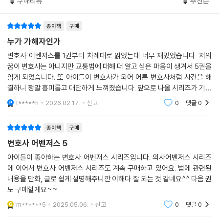
법무 법인 대화의 소속 변호사로 활동하면서 ‘사건을 해결하기 위해서 먼
구매리뷰
추천순
저 사람의 마음을 읽어야 한다’는 신념으로 현장을 누비는 열혈 변호사 신
주영. 「이상한 변호사 우영우」의 에피소드 원작자로 알려져 있는 신주영 변
호사의 꼼꼼한 감수를 거쳐, 보다 전문적인 법학 동화로 탄생한다.
종이책
구매
누가 가해자인가
변호사 어벤저스를 1권부터 차례대로 읽었는데 너무 재밌었습니다. 저의
꿈이 변호사는 아니지만 교통법에 대해 더 알고 싶은 마음이 생겨서 5권을
읽게 되었습니다. 또 아이들이 변호사가 되어 어른 변호사처럼 사건을 해
결하니 정말 흥미롭고 대단하게 느껴졌습니다. 앞으로 나올 시리즈가 기대
됩니다.
t*****h
2026.02.17.
신고
0
댓글
0
종이책
구매
변호사 어벤저스 5
아이들이 좋아하는 변호사 어벤저스 시리즈입니다. 의사어벤저스 시리즈
에 이어서 변호사 어벤저스 시리즈도 계속 구매하고 있어요. 법에 관련된
내용을 만화, 글로 쉽게 설명해주니깐 이해다 잘 되는 것 같네요^^ 다음 권
도 구매할게요~~
m******5
2025.05.06.
신고
0
댓글
0