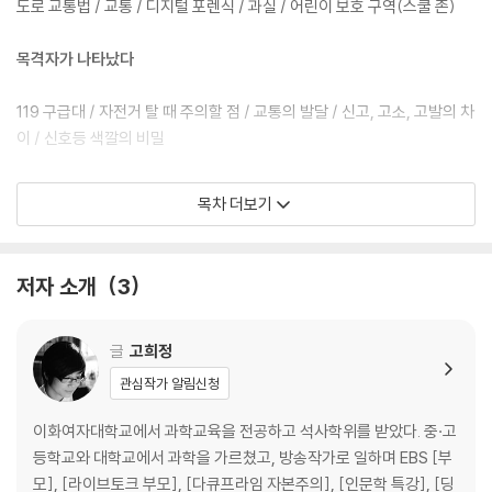
강하다. 어린이들은 법과 규제에 대한 전문 지식으로 무장한 채, 논리로 맞
도로 교통법 / 교통 / 디지털 포렌식 / 과실 / 어린이 보호 구역(스쿨 존)
서 싸우는 변호사 집단을 통해 공정의 중요성을 생각하고, 아울러 자신들
의 권리를 지키는 방법과 어떤 의무를 책임져야 하는지를 점검한다. 또한
목격자가 나타났다
변호사의 논리적인 사고 방식을 통해 어떤 상황에서도 안전한 선택과 행동
을 할 수 있는 용기와 자신감을, 또 서로의 차이를 인정하고 존중하는 대화
119 구급대 / 자전거 탈 때 주의할 점 / 교통의 발달 / 신고, 고소, 고발의 차
법과 더불어 사는 사회 안에서 상대를 이해하는 과정도 배운다.
이 / 신호등 색깔의 비밀
이에 가나출판사에서는 법학 드라마의 어린이 버전으로, 다양한 소재를 다
착한 사마리아인을 찾아라!
목차 더보기
룬 〈변호사 어벤저스〉 시리즈를 펴낸다. 방송 작가 출신인 고희정 작가는
법학 분야의 전문적 해석은 물론, 무엇보다 스토리텔링이 강한 장점을 가
착한 사마리아인의 법 / 교통안전 수칙 / 신호등은 누가 발명했을까? / 교
지고 있다. 쉽고, 재미있고, 감동적인 어린이 휴먼 스토리로 성장할 것이라
통사고 처리 특례법 / 판사
저자 소개
3
고 기대한다.
할머니는 사기꾼?
글
고희정
은행 / 보험 / 로스쿨 / 경찰권 / 정약용의 재판
관심작가 알림신청
이범의 비밀
이화여자대학교에서 과학교육을 전공하고 석사학위를 받았다. 중·고
등학교와 대학교에서 과학을 가르쳤고, 방송작가로 일하며 EBS [부
보험 사기 방지 특별법 / 로마법은 어떻게 만들어졌을까? / 미수 / 증거 재
모], [라이브토크 부모], [다큐프라임 자본주의], [인문학 특강], [딩