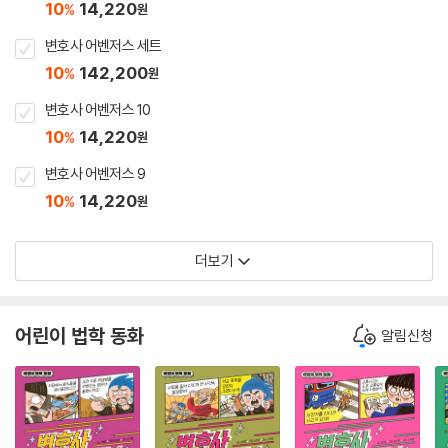
10
14,220
%
원
변호사 어벤저스 세트
10
142,200
%
원
변호사 어벤저스 10
10
14,220
%
원
변호사 어벤저스 9
10
14,220
%
원
더보기
어린이 법학 동화
알림신청