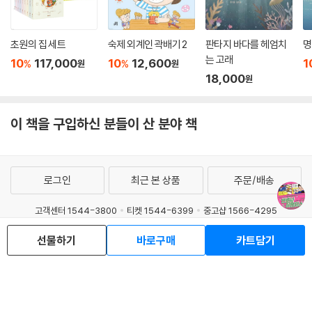
초원의 집 세트
숙제 외계인 곽배기 2
판타지 바다를 헤엄치
명
는 고래
10
117,000
10
12,600
1
%
%
원
원
18,000
원
이 책을 구입하신 분들이 산 분야 책
로그인
최근 본 상품
주문/배송
고객센터 1544-3800
티켓 1544-6399
중고샵 1566-4295
선물하기
바로구매
카트담기
eBook 1:1문의/채팅상담
예스이십사(주) 사업자 정보
이용약관
개인정보처리방침
청소년보호정책
PC버전
회사소개
거래처관계자께
도서홍보
광고