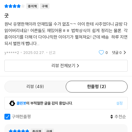
종이책
구매
굿
원낙 유명한책이라 안재밌을 수가 없죠~~ 아이 한테 사주었더니 금방 다
읽어버리네요! 어른들도 재밌어용ㅎㅎ 법학상식이 쉽게 정리는 물론. 각
종이야기를 더해 더 다이나믹한 이야기가 펼쳐져요! 근데 배송 하루 지연
되서 별한개 뺍니다...
y*****2
2025.02.27.
신고
0
댓글
0
리뷰 전체보기
리뷰
49
한줄평
2
클린봇
이 부적절한 글을 감지 중입니다.
설정
구매한줄평
추천순