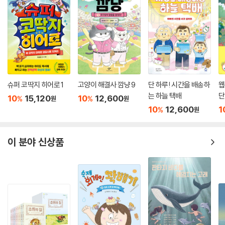
슈퍼 코딱지 히어로 1
고양이 해결사 깜냥 9
단 하루! 시간을 배송하
웹
는 하늘 택배
단
10
15,120
10
12,600
%
%
원
원
10
12,600
1
%
원
이 분야 신상품