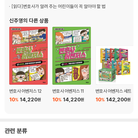
[읽다]
변호사가 알려 주는 어린이들이 꼭 알아야 할 법
신주영
의 다른 상품
변호사 어벤저스 12
변호사 어벤저스 11
변호사 어벤저스 세트
10
14,220
10
14,220
10
142,200
%
%
%
원
원
원
관련 분류