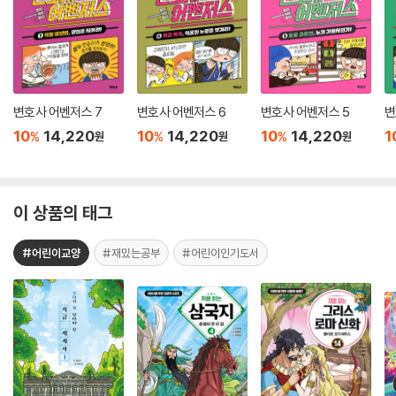
변호사 어벤저스 7
변호사 어벤저스 6
변호사 어벤저스 5
변
10
14,220
10
14,220
10
14,220
1
%
%
%
원
원
원
이 상품의 태그
#어린이교양
#재밌는공부
#어린이인기도서