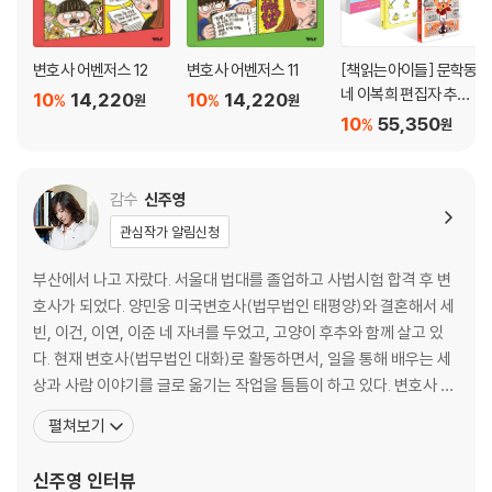
변호사 어벤저스 12
변호사 어벤저스 11
[책읽는아이들] 문학동
네 이복희 편집자 추천
10
14,220
10
14,220
%
%
원
원
초등 1~2학년 세트
10
55,350
%
원
감수
신주영
관심작가 알림신청
부산에서 나고 자랐다. 서울대 법대를 졸업하고 사법시험 합격 후 변
호사가 되었다. 양민웅 미국변호사(법무법인 태평양)와 결혼해서 세
빈, 이건, 이연, 이준 네 자녀를 두었고, 고양이 후추와 함께 살고 있
다. 현재 변호사(법무법인 대화)로 활동하면서, 일을 통해 배우는 세
상과 사람 이야기를 글로 옮기는 작업을 틈틈이 하고 있다. 변호사 10
년 차 때 변론 경험을 토대로 쓴 법정 에세이 『법정의 고수』로 작가 데
펼쳐보기
뷔하였다. 『법정의 고수』 중 일부가 2022년 넷플릭스 드라마 [이상
한 변호사 우영우]의 ‘소덕동 이야기’ 에피소드로 사용되었다. 그 외
신주영
인터뷰
에 어린이와 청소년을 위한 책을