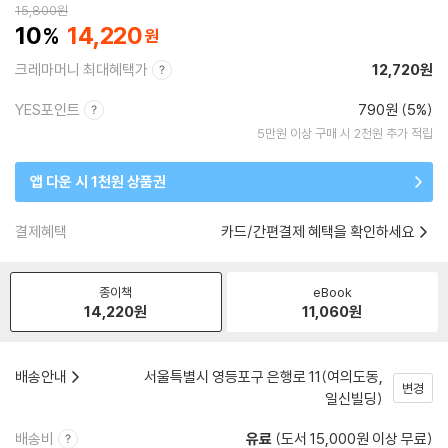
15,800
원
10
14,220
크레마머니 최대혜택가
12,720원
YES포인트
790원 (5%)
5만원 이상 구매 시 2천원 추가 적립
앱 다운 시 1천원 상품권
결제혜택
카드/간편결제 혜택을 확인하세요
종이책
eBook
14,220
원
11,060
원
배송안내
서울특별시 영등포구 은행로 11(여의도동,
변경
일신빌딩)
배송비
유료
(도서 15,000원 이상 무료)