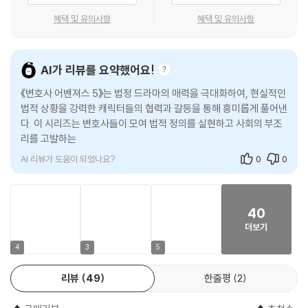
니가 걸음도 못 걷는다면서 병원에서 전치 2주가 나왔고, 합의금으로 300
동물 보호법, 아동 복지법, 소비자 보호법, 학교 폭력 예방법 등의 법률에
혜택 및 유의사항
혜택 및 유의사항
만 원을 요구한다. 양미수는 사건에 대해서 변호사 어벤저스 동료들에게
대해 설명하고, 본문 에피소드와 비교되는 각종 판례들을 살펴보면서 풍부
조언을 구하던 중, 최근 유행하고 있는 ‘보험 사기단’에 대해 듣게 되고. 친
한 이야기 속으로 안내한다.
구들은 아무래도 수상하다며 적극적으로 알아보자고 나선다. 그리고 사고
AI가 리뷰를 요약했어요!
가 났던 주차장의 CCTV와 차량 블랙박스를 살펴보는데…….
변호사, 그 미래를 꿈꾸는 어린이를 위한 가이드
《변호사 어벤져스 5》는 법정 드라마의 매력을 극대화하여, 현실적인
법적 상황을 강력한 캐릭터들의 협력과 갈등을 통해 흥미롭게 풀어낸
어린이들에게 변호사의 사회적 영향력, 즉 변호사란 사회적 정의를 실현하
다. 이 시리즈는 변호사들이 모여 법적 정의를 실현하고 사회의 부조
는 직업이고 공정하고 평등한 사회를 구현하는 데에 기여하는 직업이라는
리를 고발하는 내용을 중심으로, 각 캐릭터의 독특한 개성과 윤리적
인식을 부여한다. 이러한 인식은 미래 변호사를 꿈꾸는 어린이에게 무엇보
딜레마를
다 중요한 지점이며, 어린이가 장차 되고 싶은 사회인, 진정한 어른의 모습
AI 리뷰가 도움이 되었나요?
0
0
은 그런 동경을 통해 한발 가까워질 것이다. 또 어려운 상황에서도 굽히지
않고 위기를 극복해 가는 변호사들의 모습을 통해 자신이 원하는 미래의
나를 그려 보는 계기가 될 수 있다. 변호사뿐만 아니라 검사, 판사, 경찰 등
40
다양한 직업의 등장으로 관련 직업의 이해를 돕는다.
더보기
TV 드라마 「이상한 변호사 우영우」 에피소드 원작자, 신주영 변호사의 감
4
3
5
수
리뷰
49
한줄평
2