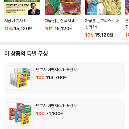
지금 세계사 1
처음 읽는 삼국지 4
처음 읽는 그리스 로마
흔
신화 14
7
10
15,120
10
15,120
%
%
원
원
10
15,120
1
%
원
이 상품의 특별 구성
변호사 어벤저스 1~8권 세트
10
113,760
%
원
변호사 어벤저스 1~5권 세트
10
71,100
%
원