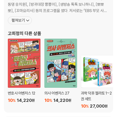
판주의 / 교통안전 표지
동댕 유치원], [방귀대장 뿡뿡이], [생방송 톡톡 보니하니], [뽀뽀
뽀], [꼬마요리사] 등의 프로그램을 썼다. 저서로는 『EBS 부모 사랑
의 처방전』(공저), 『자본주의』(공저), 『자본주의 사용설명서』(공
펼쳐보기
저), 『어린이 과학 형사대 CSI』, 『어린이 사회 형사대 CSI』, 『토토 수
학 놀이터』,『신통하고 묘한 고양이 탐정』, 『육아 불변의 법칙』, 『의사
고희정
의 다른 상품
어벤져스』 시리즈
변호사 어벤저스 12
의사 어벤저스 27
과학 덕후 젤라토 1~2
권 세트
10
14,220
10
14,220
%
%
원
원
10
27,000
%
원