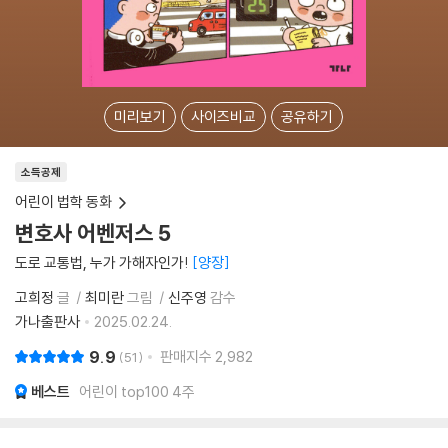
미리보기
사이즈비교
공유하기
소득공제
어린이 법학 동화
변호사 어벤저스 5
도로 교통법, 누가 가해자인가!
양장
고희정
글
최미란
그림
신주영
감수
가나출판사
2025.02.24.
9.9
판매지수
2,982
51
베스트
어린이 top100 4주