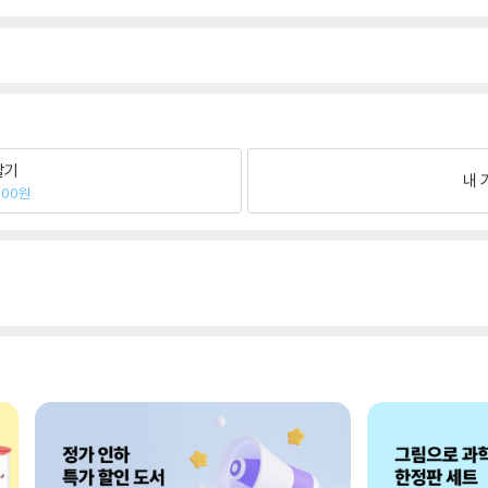
팔기
내 
200원