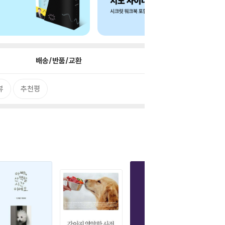
배송/반품/교환
뷰
추천평