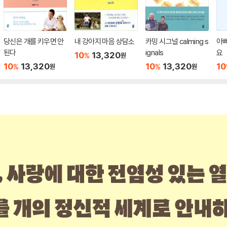
당신은 개를 키우면 안
내 강아지 마음 상담소
카밍 시그널 calming s
아빠
된다
ignals
요
10
13,320
%
원
10
13,320
10
13,320
10
%
%
원
원