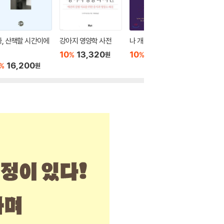
, 산책할 시간이에
강아지 영양학 사전
나 개 있음에 감사하오
강아지 
10
13,320
10
12,420
10
1
%
%
%
원
원
16,200
%
원