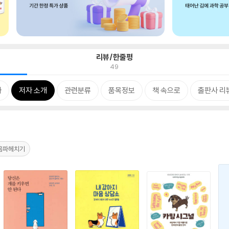
리뷰/한줄평
49
차
저자 소개
관련분류
품목정보
책 속으로
출판사 리
음파헤치기