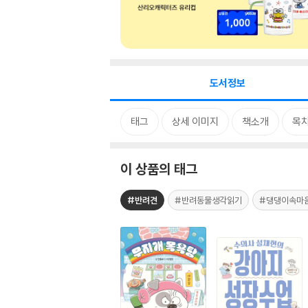
도서정보
태그
상세 이미지
책소개
목
이 상품의 태그
#반려견
#반려동물생각읽기
#댕댕이속마