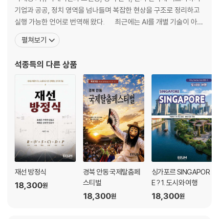
13장. 판단은 자동화되지 않는다
기업과 공공, 정치 영역을 넘나들며 복잡한 현상을 구조로 정리하고
14장. 책임은 이동하지 않는다
실행 가능한 언어로 번역해 왔다. 최근에는 AI를 개별 기술이 아니
15장. 설명 가능한 행정이 왜 중요한가
라 산업 구조와 경제 질서를 재편하는 동력으로 바라보며, AI가 어떻
펼쳐보기
16장. 감사와 분쟁은 왜 늘어나는가
게 산업이 되고, 어떻게 돈이 되며, 그 변화가 노동과 소득, 자산의 질
서를 어떻게 바꾸는지에 집중하고 있다. 현재 전략집단 이음의 대
석종득
의 다른 상품
5부. 행정의 기준
표
17장. AI로도 할 수 없는 것은 무엇인가
18장. 행정 판단의 가치는 어디에 있는가
19장. 공공 신뢰는 어떻게 무너지는가
20장. 행정은 무엇을 지켜야 하는가
에필로그 : 판단을 남기는 일
재선 방정식
경북 안동 국제탈춤페
싱가포르 SINGAPOR
스티벌
E ? 1. 도시와 여행
18,300
원
18,300
18,300
원
원