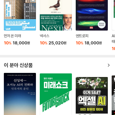
먼저 온 미래
넥서스
엔트로피
A
때
10
18,000
10
25,020
10
18,000
%
%
%
원
원
원
1
이 분야 신상품