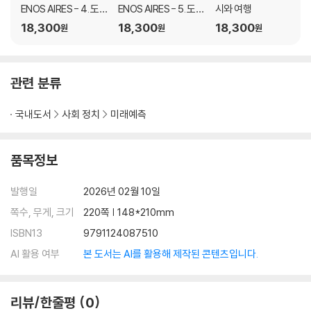
ENOS AIRES - 4. 도
ENOS AIRES - 5. 도시
시와 여행
시와 음식
와 철학
18,300
18,300
18,300
원
원
원
관련 분류
국내도서
사회 정치
미래예측
품목정보
발행일
2026년 02월 10일
쪽수, 무게, 크기
220쪽 | 148*210mm
ISBN13
9791124087510
AI 활용 여부
본 도서는 AI를 활용해 제작된 콘텐츠입니다.
리뷰/한줄평
0