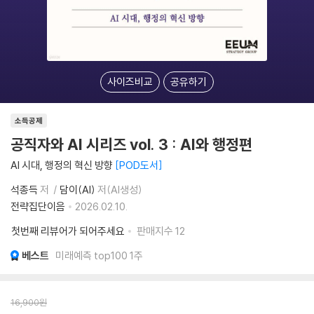
사이즈비교
공유하기
소득공제
공직자와 AI 시리즈 vol. 3 : AI와 행정편
AI 시대, 행정의 혁신 방향
POD도서
석종득
저
담이(AI)
저(AI생성)
전략집단이음
2026.02.10.
첫번째 리뷰어가 되어주세요
판매지수
12
베스트
미래예측 top100 1주
16,900
원