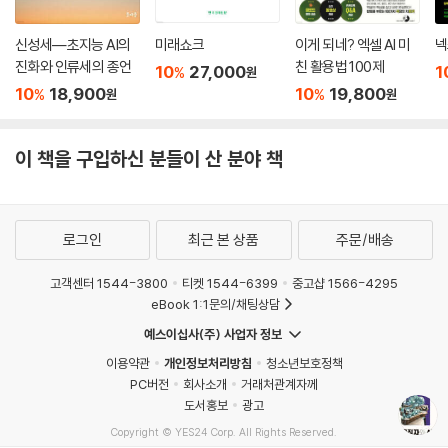
신성세―초지능 AI의
미래쇼크
이게 되네? 엑셀 AI 미
넥
진화와 인류세의 종언
친 활용법 100제
10
27,000
1
%
원
10
18,900
10
19,800
%
%
원
원
이 책을 구입하신 분들이 산 분야 책
로그인
최근 본 상품
주문/배송
고객센터 1544-3800
티켓 1544-6399
중고샵 1566-4295
eBook 1:1문의/채팅상담
예스이십사(주) 사업자 정보
이용약관
개인정보처리방침
청소년보호정책
PC버전
회사소개
거래처관계자께
도서홍보
광고
Copyright © YES24 Corp. All Rights Reserved.
MATOM5