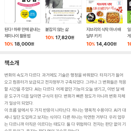
된다! 하루 만에 끝내는
붙잡지 않는 삶
지브리의 식탁 마녀 배
일
제미나이 활용법
달부 키키
게
10
17,820
%
원
10
18,000
10
14,400
1
%
%
원
원
책소개
변화의 속도가 다르다. 과거에도 기술은 행정을 바꿔왔다. 타자기가 들어
오고 컴퓨터가 보급되고 전자정부가 구축되었다. 그러나 그 변화들은 적응
할 시간을 주었다. AI는 다르다. 어제 없던 기능이 오늘 생기고, 이번 달 배
운 도구가 다음 달이면 구식이 된다. 변화가 빠른 정도가 아니라 변화 자체
가 일상이 되었다.
이 흐름 앞에서 두 가지 반응이 나타난다. 하나는 맹목적 수용이다. AI가 대
세니 일단 도입하고 보자는 식이다. 다른 하나는 막연한 거부다. 우리 업무
는 다르니까 아직은 이르다는 태도다. 둘 다 위험하다. 전자는 판단 없이 기