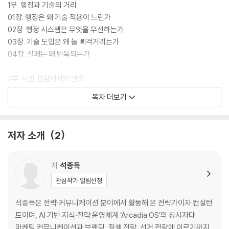
1부. 행정과 기술의 거리
01장. 행정은 왜 기술 적용이 느린가
02장. 행정 시스템은 무엇을 우선하는가
03장. 기술 도입은 왜 늘 삐걱거리는가
04장. 실패는 왜 반복되는가
2부. 시민 접점에서의 변화
05장. 민원 서비스에 AI를 쓰면 무엇이 바뀌는가
목차 더보기
06장. 상담·콜센터 자동화의 역설
07장. 행정 절차는 어떻게 변하는가
08장. 왜 체감은 늘 따라오지 않는가
저자 소개
2
3부. 조직 내부의 변화
09장. 조직 구조는 어떻게 흔들리는가
저
석종득
10장. 업무 분장은 왜 더 어려워지는가
관심작가 알림신청
11장. 관리자의 역할은 어떻게 바뀌는가
12장. 내부 저항은 왜 생기는가
석종득은 전략·커뮤니케이션 분야에서 활동해 온 전략가이자 컨설턴
트이며, AI 기반 지식·전략 운영체계 ‘Arcadia OS’의 창시자다.
4부. 판단·책임·설명의 문제
마케팅 커뮤니케이션과 브랜딩, 정책 전략, 선거 전략에 이르기까지