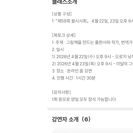
클래스소개
김*미
k*****9
[상품 구성]
1. 『제59회 꿀시사회』 : 4월 22일, 23일 오후 9
김*지
k********y
김*은
m******d
[북토크 상세]
1. 주제 : 그림책을 만드는 출판사와 작가, 번역
김*아
i*****h
2. 일시
1) 2026년 4월 22일(수) 오후 9시 - 오로지
김*영
a****7
2) 2026년 4월 23일(목) 오후 9시 - 이달의
김*언
k******n
3. 장소 : 온라인 줌 강연
4. 진행 시간 : 1시간 30분
김*영
d************0
[유의사항]
김*희
m*****e
1회 응모로 양일 모두 참석 가능합니다.
김*남
c********0
김*나
k************9
강연자 소개
6
김*경
l******a