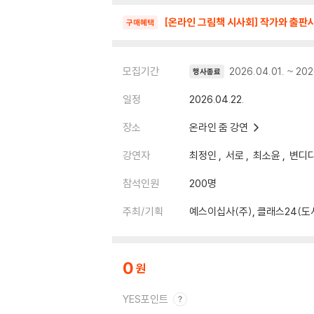
[온라인 그림책 시사회] 작가와 출판
구매혜택
모집기간
2026.04.01. ~ 202
행사종료
일정
2026.04.22.
장소
온라인 줌 강연
강연자
최정인
서로
최소윤
변디
참석인원
200명
주최/기획
예스이십사(주), 클래스24(도
0
YES포인트