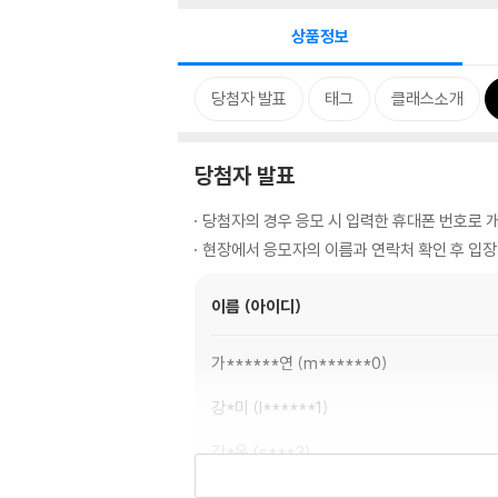
상품정보
당첨자 발표
태그
클래스소개
당첨자 발표
당첨자의 경우 응모 시 입력한 휴대폰 번호로 개
현장에서 응모자의 이름과 연락처 확인 후 입장
이름 (아이디)
가******연
m******0
강*미
l******1
강*옥
s***3
고*은
g*****a