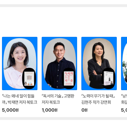
『나는 왜 네 말이 힘들
『독서의 기술』 고명환
『노력이 무기가 될 때』
『낭
까』 박재연 저자 북토크
저자 북토크
김현주 작가 강연회
화길
은 
5,000
1,000
0
5,
원
원
원