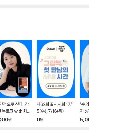
1
1
1
1
1
1
1
1
만적으로 산다』 강
제62회 꿀시사회 : 7/1
『수의사 설채현의 강아
산책 山冊
1
 북토크 with 최지
5(수), 7/16(목)
지 성장수업』저자 북토
이야기 
(사회)
크
000
0
5,000
5,000
원
원
원
1
1