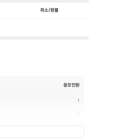
취소/환불
응모인원
1
1
1
1