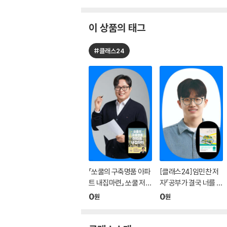
고*란
g*****4
이 상품의 태그
공*주
0****n
#클래스24
권*숙
k****1
기*미
j********l
김*영
n*****2
김*선
k*****l
김*아
k****e
김*희
s*******1
『쏘쿨의 구축명품 아파
[클래스24]임민찬 저
김*인
j******n
트 내집마련』 쏘쿨 저자
자『공부가 결국 너를 지
온라인 북토크
켜줄 거야』온라인 북토
0
0
원
원
김*숙
p****9
크
김*신
p*******h