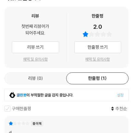
호는 요소마다 차례를 배정하는 듯하지만 정작 화자의 발걸음은 그 수순이
나 존재에 전혀 얽매이지 않는다. “나는 ③을 벗고, ④에서 내리고, ⑤를 무
③을 무엇이라 부르든 나와 너는 서로에게 가기 위해서 ③만을 오갔다.
단으로 가로지르고, ⑥을 포기하거나 아예 ⑧ 또는 ⑨를 상상한다”(「그 음
리뷰
한줄평
그 길이 아닌 길을 통해서 너를 보러 갔던 기억은 없다.
악」). 그렇다면 어째서 시인은 번호를 붙여 말하고 있을까?
2.0
첫번째 리뷰어가
되어주세요.
너의 집에 놀러 갔던 기억은 있지만 너의 집에 들어섰던 기억은 없다.
미술사학자 언스트 곰브리치는 ‘경관의 발명’을 주장하며 이렇게 말했다.
너의 집은 너의 집이 있는 ①의 입구에서 이미 시작하고 이미 끝나고 말았
“알프스 경관은 산맥의 파노라마를 보여주는 회화보다 앞서 존재한 것이
리뷰 쓰기
한줄평 쓰기
다. ①의 입구를 이루는 유리문과 철제 손잡이, 흰색 페인트로 칠해진 처
아니라 그 뒤에 발견된 것이다.” 이는 회화가 프레임 역할을 하는 창(窓)이
마, 처마 한가운데 검은색 페인트로 적힌 동(棟)의 숫자……가 그 자체로
라는 미학론으로 뒷받침된다. 그림 이전에 풍경이 존재할 수 없듯이, 기억
혜택 및 유의사항
혜택 및 유의사항
너의 집인 양, 그 시절의 전부인 양 생생하다.
은 기록을 통해 비로소 발견되는 것 아닐까? 그렇다면 거듭 밀어닥치며 시
뒷면은 없다. 그것(이 무엇이든 그것)은 거기서 끝난다.
야를 가리는 이 장면들을 써내는 유일한 방법은 “단어의 정렬이나 번호 매
리뷰
0
한줄평
1
김”으로 “유년의 길을 만”(「그 언덕」)드는 것뿐일지도 모른다. 기록은 출
(너도 알겠지만) 우리는 이미
발점과 종착점 그리고 그들을 잇는 연속성을 요하기 때문이다. 그렇게 기
도착한 것이나 다름없었던 것이다.
억을 기록으로 번안하는 김유림의 작업은, 곰브리치의 표현을 빌리자면
클린봇
이 부적절한 글을 감지 중입니다.
설정
--- 「그 언덕」 중에서
‘기억의 발명’이다.
구매한줄평
추천순
그런 의미란 무엇일까? 나는 교회 버스에서 내리며 늘 그런 질문을 했다.
시인은 어떤 대상에 대한 기억을 “잘라서/납작한 것으로 만들”고 , “그것
했을 것이다. 그런 질문을 하느라 많은 것을 보지 못했을 것이다.
을 다시 말아서”(「그 전시」) 시를 짓는다. 그러나 기억에는 정해진 순서도
종이책
보지 못하는 것.
연속성도 없기에 차례는 지켜지지 않는다. 또한 지구본을 세계지도에 옮길
d