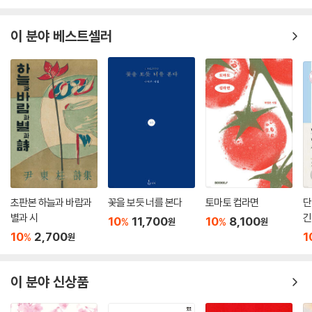
--- 「그 공원」 중에서
다. 차창 너머로 몰려드는 풍경처럼 기억이 흘러넘친다 해도, 부디 놀라지
말길.
이 분야 베스트셀러
사방에 차가운 바퀴가 있고, 그것이 돌아가고 있다. 그것이 그것을 돌리고
있다. 차를 타고 달릴 때와 비슷하다. 이것도 보고, 저것도 보지만, 전부 지
흩어지고 뭉개지는 기억 속에 팔을 뻗어
나가는 일일 따름이다.
‘너’의 손을 붙잡기 위한 이 모든 “탐구”
---「그 기억 전문」중에서
난 내게 가장 생생한 실감(의 측면)을 이용해 ①과 ②와 ③을 끌어당겨서
한데 묶으려고 시도하지만, 잘되지 않는다. 그런데 그것―한데 묶이지 않
으면서도 한데 몰려다님―이 바로 염소라는 개체의 특징이라는 걸 나중에
알게 되면서 그런 시도는 더는 하지 않아도 좋게 된다. 이것이 바로 통합이
고, 끝인 것이다. 예컨대, 나는 그저 그중 그때그때 가장 사랑하는 염소를
생각하면 되는 것이다. 여기서 말이다.
초판본 하늘과 바람과
꽃을 보듯 너를 본다
토마토 컵라면
단
―「그 염소」 부분
별과 시
긴
10
11,700
10
8,100
%
%
원
원
10
2,700
1
%
원
거듭되는 탐구는 피할 수 없는 모순을 드러낸다. ‘그것’들은 어떻게 같은 것
으로 묶이는가. 그러나 왜 결코 두 번 다시 같아질 수 없는가. 화자는 “여태
지나쳐 온 모든 차를 떠올린다, 지나쳐 간 모든 차도. 그러나 그들은 너무
이 분야 신상품
많아서 하나이지 않다. 하나가 아니다”(「그 파란 차」). 어제 본 차가 다르