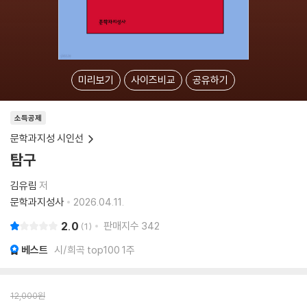
미리보기
사이즈비교
공유하기
소득공제
문학과지성 시인선
탐구
김유림
저
문학과지성사
2026.04.11.
2.0
판매지수
342
1
베스트
시/희곡 top100 1주
12,000
원