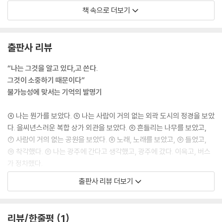
전부터 나를 따라다녔다.
책 속으로 더보기
[······]
출판사 리뷰
그 바다로 가고 싶지만, 그 바다로 가고 싶은 게 아니라, 그 바다로 이어지
는 골목으로 ① 들어가고 싶은 것이다. 흰 벽이 있는 반대편 골목으로 ② 건
“나는 그것을 알고 있다,고 쓴다.
너가고 싶은 것이다. 그 골목에 있는 빙숫집으로 ① 가고 싶은 것이다. 빙숫
그것이 소중하기 때문이다”
집을 지나치면 보이는 공터를 ③ 기웃거리고 싶은 것이다. 그 공터를 기웃
불가능성에 맞서는 기억의 발명기
거리다가 지나가는 개를 ④ 보고 싶다. 개가 지나가고 난 뒤의
고요한 공기와 그
④ 나는 뭔가를 보았다. ⑤ 나는 사람이 거의 없는 외곽 도시의 정경을 보았
고요한 공기를 가르는 방울 소리가 “그 바다”를 기억하게 한다고 너는 쓰
다. 을씨년스러운 복합 상가 외관을 보았다. ⑥ 흔들리는 나무를 보았고,
고 싶다.
⑦ 사람이 거의 없는 공원을 보았다. ⑧ 노래, 노래를 보았고, ⑨ 들었고,
너는 쓰고 싶은 것이다.
⑩ 착각했다. ⑪ 나는 광주에 간다고 생각했고, 광주에 갔다. 이윽고, 버스
--- p.57 「그 바다」 중에서
가 정차했다.
―「그 광주」 부분
출판사 리뷰 더보기
그 언덕을 지나는 것만이 유일한 방법은 아니었지만 어린이는 전부 그 언
덕을 통과하여 ①로 가거나 ②로 갔으며, 집으로 돌아가는 건 그 언덕에 달
“이것은 순서처럼 보이지만 순서가 아”니다. “순서였다면, 당신에게 혼란
려 있었다. 그 언덕을 ③이라고 부른다면, ③을 뒤안길, 지름길 또는 비공
을 주지 않았을 것이다”(「그 롯데리아」). 시집 전반에 걸쳐 등장하는 원 번
리뷰/한줄평
1
식 경로로 바꿔 부를 수도 있을 것이었다.