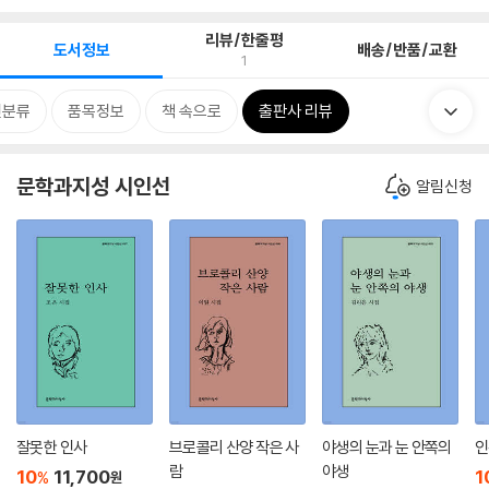
리뷰/한줄평
도서정보
배송/반품/교환
1
련분류
품목정보
책 속으로
출판사 리뷰
문학과지성 시인선
알림신청
잘못한 인사
브로콜리 산양 작은 사
야생의 눈과 눈 안쪽의
인
람
야생
10
11,700
1
%
원