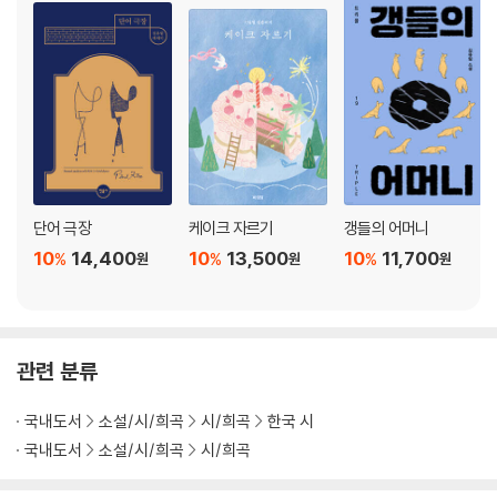
단어 극장
케이크 자르기
갱들의 어머니
10
14,400
10
13,500
10
11,700
%
%
%
원
원
원
관련 분류
국내도서
소설/시/희곡
시/희곡
한국 시
국내도서
소설/시/희곡
시/희곡