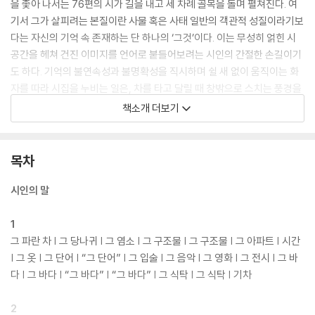
을 좇아 나서는 76편의 시가 길을 내고 세 차례 골목을 돌며 펼쳐진다. 여
기서 그가 살피려는 본질이란 사물 혹은 사태 일반의 객관적 성질이라기보
다는 자신의 기억 속 존재하는 단 하나의 ‘그것’이다. 이는 무성히 얽힌 시
공간을 헤쳐 건진 이미지를 언어로 붙들어보려는 시인의 간절한 손길이기
도 하다. 기억의 불연속성과 불명확성을 직시하며 쉴 새 없이 움직이는 화
자를 따라 시집을 누비는 일은, 차를 타고 달릴 때 창밖으로 스치는 풍경을
보는 일과 같을 것이다. 여기, “시라는 탈것에 몸을 맡기고 기묘한 속도감
책소개 더보기
을”(문학평론가 김보경) 느껴보자.
목차
시인의 말
1
그 파란 차 | 그 당나귀 | 그 염소 | 그 구조물 | 그 구조물 | 그 아파트 | 시간
| 그 옷 | 그 단어 | “그 단어” | 그 입술 | 그 음악 | 그 영화 | 그 전시 | 그 바
다 | 그 바다 | “그 바다” | “그 바다” | 그 식탁 | 그 식탁 | 기차
2