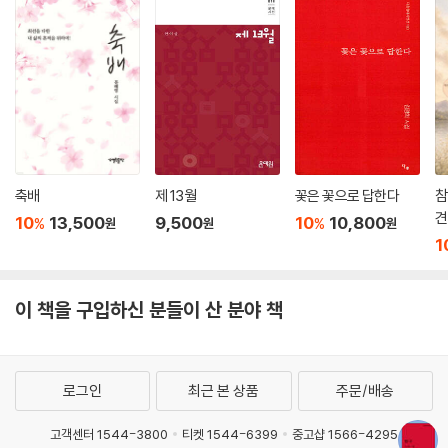
고, 오늘 본 차가 다르기 때문이다. 그러나 영화에 등장했던 차와 미술관에
서 관람한 영상물 속 차는 기억 속에서 늘 한자리에 놓이고 만다. “①과 ②
는 스스로, 알아서, 뒤엉킨 것이다. 누가/먼저랄 것도 없이,/그/음악으
로”(「그 음악」). 때로 그들은 별개고, 때로 그들은 하나다. 이 모순을 어떻
게 헤아려야 하는가?
시인은 그 답을 선취한 듯하다. 그는 두번째 시 「그 염소」에서부터 “그것―
한데 묶이지 않으면서도 한데 몰려다님―이 바로 염소라는 개체의 특징이
라는 걸” 깨달으며 “나는 그저 그중 그때그때 가장 사랑하는 염소를 생각
축배
제 13월
꽃은 꽃으로 답한다
참
하면” 된다고 안도한다. 하여 우리는 이 시집을 시인이 “여태 지나쳐온 모
견
10
13,500
9,500
10
10,800
%
%
원
원
원
든” 대상의 모습 중에 “그때그때 가장 사랑하는” 이미지를 떠올리는 과정
1
의 집약체로 읽을 수 있다. 사랑하기, 그것은 곧 차별하는 일이다. 김유림의
시에서는 한데 묶이려는 일반성을 무릅쓰고 기억 속 고유한 ‘그것’의 이름
이 책을 구입하신 분들이 산 분야 책
을 달리 발음해보려는 시도를 가리킬 것이다. “그것은 그것이기에 소중하
다”(‘시인의 말’)는 마음으로, “그 푸른 것은 그 푸른 것과 다르지 않고”
“푸른 것과 같지도 않”음을 알지만 “푸른 것을 푸른 것이라”(「그 푸른 것」)
고만 불러보는 일.
로그인
최근 본 상품
주문/배송
무수한 불가능성 속에서도 기억을 톺아내려는 실험은 곧 ‘나’를 찾으려는
고객센터 1544-3800
티켓 1544-6399
중고샵 1566-4295