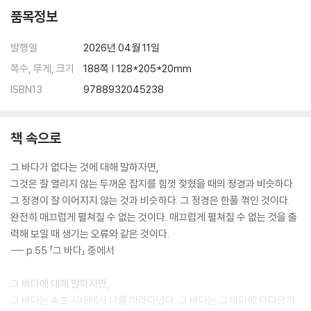
품목정보
발행일
2026년 04월 11일
쪽수, 무게, 크기
188쪽 | 128*205*20mm
ISBN13
9788932045238
책 속으로
그 바다가 없다는 것에 대해 말하자면,
그것은 잘 열리지 않는 두꺼운 잡지를 힘껏 젖혔을 때의 정경과 비슷하다.
그 정경이 잘 이어지지 않는 것과 비슷하다. 그 정경은 한풀 꺾인 것이다.
완전히 매끄럽게 펼쳐질 수 없는 것이다. 매끄럽게 펼쳐질 수 없는 것을 출
력해 보일 때 생기는 오류와 같은 것이다.
--- p.55 「그 바다」 중에서
그 바다에 대해 말하자면,
그 바다는 속초 시내에서 나를 따라다녔다. 그 바다는 그 바다에 다다르기