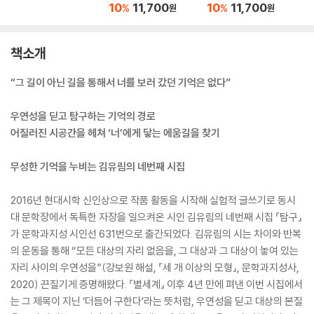
10
11,700
10
11,700
%
%
원
원
책소개
“그 길이 아닌 길을 통해서 너를 보러 갔던 기억은 없다”
우연성을 딛고 탐구하는 기억의 경로
어질러진 시공간을 헤쳐 ‘너’에게 닿는 에움길을 찾기
무성한 기억을 누비는 김유림의 네번째 시집
2016년 현대시학 신인상으로 작품 활동을 시작해 실험적 글쓰기로 동시
대 문학장에서 독특한 자장을 일으켜온 시인 김유림의 네번째 시집 『탐구』
가 문학과지성 시인선 631번으로 출간되었다. 김유림의 시는 차이와 반복
의 운동을 통해 “모든 대상의 자리 없음을, 그 대상과 그 대상이 놓여 있는
자리 사이의 우연성을”(강보원 해설, 『세 개 이상의 모형』, 문학과지성사,
2020) 끈질기게 증명해왔다. 『별세계』 이후 4년 만에 펴낸 이번 시집에서
는 그 제목이 지닌 ‘더듬어 구한다’라는 뜻처럼, 우연성을 딛고 대상의 본질