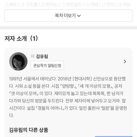
그 복도 | 그 구조물 | 그 피아노 | 그 맥도날드 | 그 이념 | 그 언덕 | 그 야심
| 그 턱 | 그 벽장 | 그 벽장 | 그 욕조 | 그 사실 | 그 기원 | 그 아파트 | 그 트
목차 더보기
럭 | 그 책 | 그 도로 | 그 외곽 | 그 공장단지 | 그 공원 | 그 푸른 것 | 그 드라
이브
저자 소개
1
3
그 요술 | 그 해 | 그 해 | 그 해 | 그 달 | 그 달 | 그 달 | 그 전생 | 그 영화 | 그
손목 | 그 역사 | 그 광주 | 그 실종 | 그 약속 | 그 꽃 | 그 자유 | 그 문 | 그 욕
저
김유림
망 | 그 길 | 그 풍선 | 그 기억 | 그 커피 | 그 차 | 그 길 | 그 길 | 그 전생 | 그
관심작가 알림신청
전생 | 그 전생 | 그 전생 | 그 전생 | 사랑 | 그 폭력 | 그 모자
1991년 서울에서 태어났다. 2016년 [현대시학] 신인상으로 등단했
발문
다. 시와 소설 등을 쓴다. 시집 『양방향』, 『세 개 이상의 모형』, 공저
시와 사랑과 자동차 · 김보경
『셋 이상이 모여』 이 있다. 재미있게 놀고 있는데 똑똑똑, 한 남자가
다가와 당신의 방문을 두드린다. 전부 제자리에 넣어두고 오거라. 잘
시간이다. 설집 『갱들의 어머니』가 있다. 일인 출판사 ‘말문’을 운영한
다.
김유림
의 다른 상품