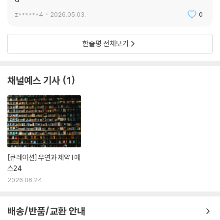
때와 마찬가지로, 평면화에 따르는 필연적 변질은 “①과 ②와 ③을 포함한
그것이 은총이었을까?
z******4
2026.05.03.
0
수많은 항목 중에서 무엇이 진실이고 무엇이 진실이 아닌지는 알” 수 없게
나는 그것―질문만은 아닌 것―을 공장 부지 옆에서부터 (이렇게 말할 수
한다. “알지 못하지만······ 당신에게 보이기 위해서는 그것들과 내가 일종
있다면 손으로 손잡이를 돌려가면서)
의 대열(隊列)을 이루어야 한다는 사실만큼은 알고 있”(「그 공원」)기에,
한줄평 전체보기
만지고 있었다. 만지고 있었던 게 틀림없었다. 그 도로가 늘 거기서부터 시
시인은 거듭해서 이미지에 번호를 달고 디테일을 나열한다.
작되기 때문이었다.
--- 「그 도로」 중에서
그렇게 각각의 탐구 과정은 기억의 성질을 환기한다. 예컨대 전혀 상관없
채널예스 기사
1
는 두 대상을 한 곳에 수렴시키는 자력(“‘사모바르’를 좋아하기에 겨울이
나는 환상이라는 것이 내 안에서 흘러나오는 것인 줄 알았지만 그것은 그
면 그것을 떠올릴 수밖에 없고, 그러나 겨울이면 그 옷 또한 떠올릴 수밖에
런 척을 하면서, 그런 척을 하면서 여전히 거기 그것으로서 남아 있는, 그것
없기에 여기에 함께/나란히 둔다, 「그 옷」), 프루스트의 마들렌처럼 특정
으로서 남아 있고자 하는, 나의 뒤에서 달려드는 모든 것이었다. 돌아보면
대상으로 온갖 장면을 범람하게 만드는 기폭성(“창밖은 내 어린 시절. 내
사라지겠지만 그것은 자꾸만 앞으로 앞으로 밀어닥치며 눈앞을 기억으로
아파트. 내 창고. 내 창고의 자물쇠. 그 밖의 내 것”, 「기차」), 미래의 시공간
가득하게 만드는 것이었다.
을 호출하는 힘(“그 바다로 가기 위해 속초 시내의 작은 횡단보도를 건너
[큐레이션] 우연과 제약 | 예
흰색으로 칠한 콘크리트 벽으로 향할 때, ‘나’는 이미 그 바다를 본 것이나
나는 말한다. 그 공원의 입구는 어디에도 없지만, ③은 언제나 그곳에 있으
스24
다름없을 것이다. 그 바다는” “그 벽 위에서 일렁이고 있을 것이다”, 「그 바
며, ③은 나. 나는 당신에게 이 일대를 보여주어 기쁘다. 나는 ①과 ②와 ③
2026.06.24.
다」, p. 57)이 있음을. 삶의 속도로 스쳐 지나가는 기억을 “잘 보이지 않는
을 포함한 수많은 항목 중에서 무엇이 진실이고 무엇이 진실이 아닌지는
것처럼의 방식으로만” 볼 수밖에 없는 운명 아래서도 시인은 “그것을 붙
알지 못한다. 알지 못하지만…… 당신에게 보이기 위해서는 그것들과 내가
들”어 “길고, 안정적”인 “풍경”(「그 외곽」)을 우리에게 보인다. 기억의 운
배송/반품/교환 안내
일종의 대열(隊列)을 이루어야 한다는 사실만큼은 알고 있었다.
용법을 다채롭게 선보이는 시집은 기어코 당신의 우물에도 마중물을 붓는