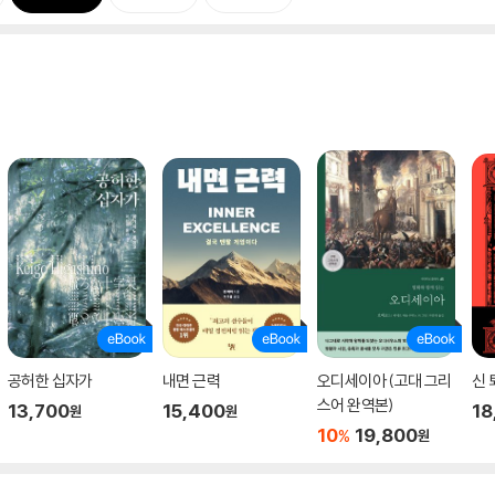
공허한 십자가
내면 근력
오디세이아 (고대 그리
신 
스어 완역본)
13,700
15,400
18
원
원
10
19,800
%
원