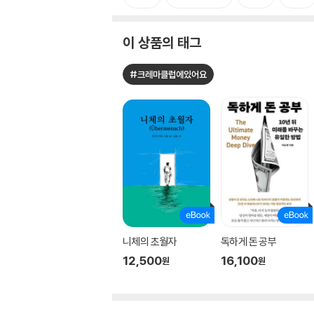
이 상품의 태그
#크레마클럽에있어요
니체의 초월자
독하게 돈 공부
12,500
16,100
원
원