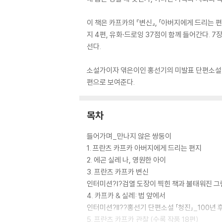
이 책은 카프카의 『변신』, 「아버지에게 드리는 편지
지 4편, 유화·드로잉 37점이 함께 들어간다. 7
선다.
소설가이자 엮은이인 홍선기의 미발표 단편소설 「
편으로 보여준다.
목차
들어가며_만나지 않은 쌍둥이
1. 프란츠 카프카 아버지에게 드리는 편지
2. 에곤 실레 나, 영원한 아이
3. 프란츠 카프카 변신
인터미션?Ⅰ?검열 도장이 찍힌 책과 불태워진 그
4. 카프카 & 실레: 법 앞에서
인터미션?II??홍선기 단편소설 「청진」_100년 
5. 프란츠 카프카 관찰 (수록 작품 18편)