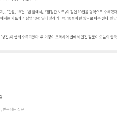
」, 『관찰』 18편, 「법 앞에서」, 『팔절판 노트』의 잠언 10편을 평역으로 수록했다
장에서는 카프카의 잠언 10편 옆에 실레의 그림 10점이 한 쌍으로 마주 선다. 만
청진」이 함께 수록되었다. 두 거장이 프라하와 빈에서 던진 질문이 오늘의 한국
림
후, 반복되는 질문