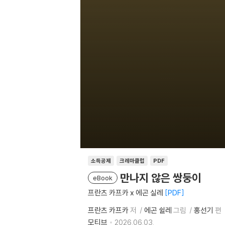
소득공제
크레마클럽
PDF
만나지 않은 쌍둥이
eBook
프란츠 카프카 x 에곤 실레
PDF
프란츠 카프카
저
에곤 쉴레
그림
홍선기
편
모티브
2026.06.03.