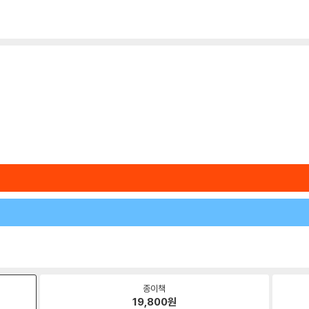
종이책
19,800
원