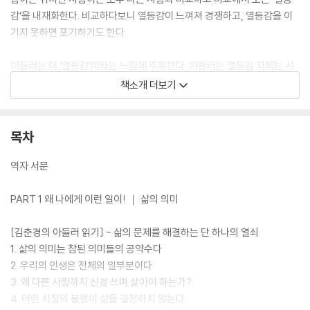
감’을 내재화한다. 비교하다보니 열등감이 느껴져 경쟁하고, 열등감을 이
기지 못하면 포기하기도 한다.
아들러는 이 ‘열등감’이라는 느낌에 주목한다. 아들러는 열등감 자체는 사
람을 움직이게 하는 동력이지만 지나치게 되면 문제가 된다고 본다. 그 문
책소개 더보기
제란 바로 ‘타인에 대한 관심의 결여’다. 경쟁에서 승리한 사람들은 열등감
을 더 많이 극복하기 위해 타인을 밟고 올라서기를 서슴지 않는다. 경쟁에
서 밀려난 사람들은 무기력해져 타인에게 의지하려 한다. 지나친 열등감에
목차
사로잡히게 되면 자기 자신에만 집중할 뿐, 다른 사람에게는 관심을 기울
이지 않는다.
역자 서문
서로에 대한 관심과 배려가 부족해지는 순간, 사람들은 자신의 열등감 극
PART 1 왜 나에게 이런 일이! ｜ 삶의 의미
복에만 열중한 나머지 다른 사람에게 고통을 준다. 자기 멋대로만 하려는
사람, 스스로를 과시하느라 다른 사람을 무시하는 사람, 무신경한 말들로
[김춘경의 아들러 읽기] - 삶의 문제를 해결하는 단 하나의 열쇠
상처를 주는 사람……. 도무지 이해할 수 없을 만큼 계속 나를 괴롭히는 사
1. 삶의 의미는 참된 의미들의 공약수다
람들이 주변에 있는가? 그렇다면 이 책에 있는 아들러의 목소리에 귀를 기
2. 우리의 인생은 전체의 일부분이다
울여 보자.
3. 왜 다른 사람까지 신경 쓰며 살아야 하는가?
4. 어린 시절의 불행이 삶을 결정하지 않는다