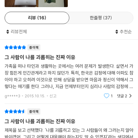
온갖 심리 표현 가운데 개인의 기억이 가장 계시적이다. 개인이 항상 간직
아들러 심리학에서 빠뜨릴 수 없는 또 하나의 중요한 개념은 열등감(feeli
하는 기억 속에는 과거 사건들의 의미와 자신의 한계를 상기시켜 주는 내
ng of inferiority)이다. 아들러가 볼 때 열등감 자체는 비정상적인 것이
용이 들어 있다. ‘우연한 기억(chance memory)’이란 존재하지 않는다.
리뷰
16
한줄평
37
아니다. 열등감은 모든 인간 조건을 향상시키는 원동력이다. 심지어 인간
수없이 많은 인상들 중에는 자신이 기억하기로 선택하는 것들이 있다. 아
의 모든 문화는 열등감에 바탕을 두고 있다는 것이 아들러의 시각이다. 열
무리 희미해도 자신의 문제들과 관련이 있다고 생각하는 인상들만 선택적
리뷰전체
추천순
등감에 대한 보상을 얻기 위해 인간은 우월한 지위와 능력을 추구하고 이
으로 기억하는 것이다.
것을 삶의 목적으로 삼는다. 하지만 열등감과 우월감이 그릇된 방향으로
이런 기억은 인생 이야기를 대변한다. 사람들은 이 이야기를 반복해서 자
종이책
발전하면 한 인간의 인간관계는 왜곡되기도 한다.
신에게 들려주며 하나의 경고 혹은 위안으로 삼는다. 또 이런 기억은 자신
그 사람이 나를 괴롭히는 진짜 이유
의 인생 목표에 계속 집중할 수 있도록 해 주고, 과거의 경험을 통해 시행착
아들러는 “우리는 타인으로부터 받는 충격적인 경험 때문에 고통받는 것
가족을 떠나 타인과 생활하는 곳에서는 여러 문제가 발생한다. 살면서 가
오를 겪으며 형성한 접근법으로 미래에 대비할 수 있도록 한다.
이 아니다.”라고 말한다. 실재 자체가 아니라, 우리가 사건에 부여한 의미
장 힘든게 인간관계라고 하지 않던가. 특히, 한국은 감정에 대해 아파도 참
---「변화를 위한 첫 번째 단계 | 초기 기억」중에서
대로 경험한다는 것이다. 아들러는 외부와 내부 사이에 발생하는 문제점에
아야 하고 오히려 이것으로 인해 상담을 받으면 마음과 정신이 약해서 그
대한 해결책으로 협동을 제시한다. 협동이 개인의 성공과 인류의 발전에
렇다는 애기를 한다. 그러나, 지금 언제부터인지 심리나 사람의 감정에 대
꿈은 우리를 우롱하고 기만하기 위해 고안되었다. 이 사실을 알고 나면 꿈
기여한다는 일관적인 관점을 따라가다 보면 외부와 새롭게 관계를 설정하
한 책이 번역이 되어 출간되고 있다. 몸이 아프면 치료가 필요하듯이 마음
g*****3
2015.10.15.
신고
1
댓글
2
을 이해하기 어려웠던 이유를 알 수 있을 것이다. 우리가 꿈을 이해하게 되
역시 상처를 받
는 것도 가능할 것이다. 그럴 때 타인은 나를 힘들게 하는 존재가 아니라 서
면 꿈은 더 이상 우리의 감정과 기분을 불러일으킬 수 없다. 따라서 우리를
로 도움을 주는 존재가 될 것이다.
종이책
속일 수도 없다. 우리는 상식에 따라 진행하는 것을 선호하게 되고, 꿈의 유
인에 따르는 것을 거부하게 될 것이다. 결론적으로, 꿈이 이해되어 버리면
그 사람이 나를 괴롭히는 진짜 이유
추 천 사
꿈의 목적은 상실된다.
제목을 보고 선택했다. '나를 괴롭히고 있는 그 사람들이 왜 그러는지 알아
---「너무나 익숙해서 달콤한 거짓말 | 꿈」중에서
봐야겠어, 그리고 어떻게 대응해야 하는지도 알 수 있겠지'라는 생각에서
누구에게나 꼭 필요한 삶의 기술을 공유하다!