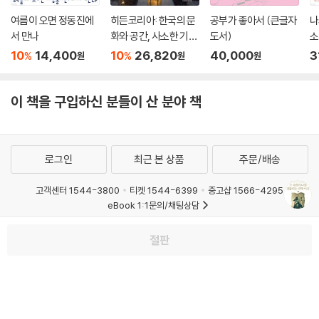
여름이 오면 정동진에
히든코리아: 한국의 문
공부가 좋아서 (큰글자
나
서 만나
화와 공간, 사소한 기적
도서)
소
들
서
10
14,400
10
26,820
40,000
3
%
%
원
원
원
이 책을 구입하신 분들이 산 분야 책
로그인
최근 본 상품
주문/배송
고객센터 1544-3800
티켓 1544-6399
중고샵 1566-4295
eBook 1:1문의/채팅상담
예스이십사(주) 사업자 정보
절판
이용약관
개인정보처리방침
청소년보호정책
PC버전
회사소개
거래처관계자께
도서홍보
광고
Copyright © YES24 Corp. All Rights Reserved.
MATOM14