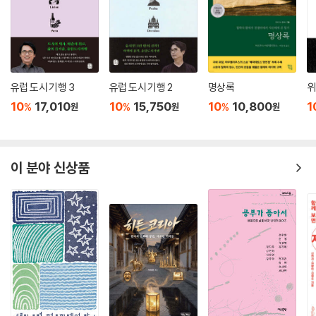
유럽 도시 기행 3
유럽 도시 기행 2
명상록
위
10
17,010
10
15,750
10
10,800
1
%
%
%
원
원
원
이 분야 신상품