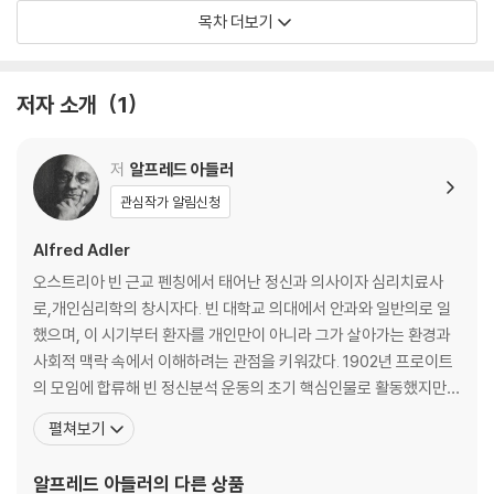
『그 사람이 나를 괴롭히는 진짜 이유』는 알프레트 아들러가 1931년에 저
5. 모든 기억과 꿈은 선택된 기념품이다
목차 더보기
술한 대표 저서 『What Life Could Mean to You I』를 옮긴 책이다. 『행
6. 협동하는 삶에서 일어나는 일들
복해지는 관심』이 아들러 개인 심리학의 입문편이라면 이 책은 실전편이
다. 개인 심리학의 내용 가운데 ‘열등감’ ‘우월감’ ‘기억’ ‘꿈’ 등에 대해 집중
저자 소개
1
적으로 분석하고 있다.
PART 2 이상한 행동에는 이유가 있다 ｜ 마음과 몸
[김춘경의 아들러 읽기] - 다른 사람을 ‘지배’하고 싶은 마음
저
알프레드 아들러
1. 움직임에는 목표가 있다
관심작가 알림신청
2. 목표 달성의 도구, 감정
3. 육체는 정신의 특징을 반영한다
Alfred Adler
오스트리아 빈 근교 펜칭에서 태어난 정신과 의사이자 심리치료사
로,개인심리학의 창시자다. 빈 대학교 의대에서 안과와 일반의로 일
PART 3 아무것도 하지 않는 사람과 어떻게든 해내려는 사람 ｜ 열등감과
했으며, 이 시기부터 환자를 개인만이 아니라 그가 살아가는 환경과
우월감
사회적 맥락 속에서 이해하려는 관점을 키워갔다. 1902년 프로이트
의 모임에 합류해 빈 정신분석 운동의 초기 핵심인물로 활동했지만,
[김춘경의 아들러 읽기] - 열등감과 열등 콤플렉스를 구분하라
인간을 성적 충동보다 목적, 열등감, 보상, 사회적 관계 속에서 이해
펼쳐보기
1. 타인을 노예로 만드는 전략
해야 한다는 견해를 발전시키며 1911년 결별했다. 아들러는 1907년
2. 상처를 주고 우월감을 얻는다
기관 열등성과 보상 문제를 다룬 저작을 발표했고, 1912년 『신경증
알프레드 아들러
의 다른 상품
기질』을 통해 자신의 이론을 본격화했다. 그는 인간