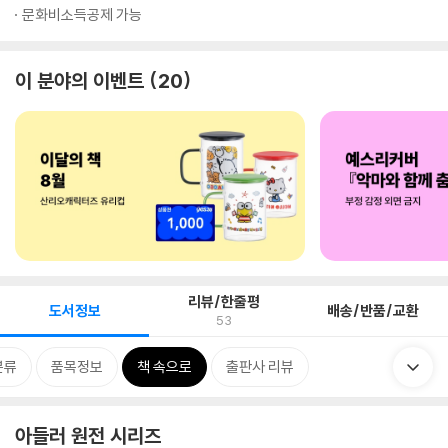
문화비소득공제 가능
이 분야의 이벤트
20
리뷰/한줄평
도서정보
배송/반품/교환
53
분류
품목정보
책 속으로
출판사 리뷰
아들러 원전 시리즈