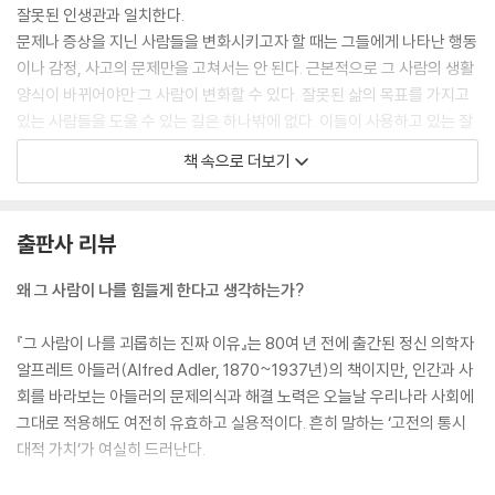
잘못된 인생관과 일치한다.
문제나 증상을 지닌 사람들을 변화시키고자 할 때는 그들에게 나타난 행동
이나 감정, 사고의 문제만을 고쳐서는 안 된다. 근본적으로 그 사람의 생활
양식이 바뀌어야만 그 사람이 변화할 수 있다. 잘못된 삶의 목표를 가지고
있는 사람들을 도울 수 있는 길은 하나밖에 없다. 이들이 사용하고 있는 잘
못된 목표를 인식시키고, 자신의 목표를 이룰 수 있는 올바른 수단, 즉 협동
책 속으로 더보기
의 정신과 능력을 가르쳐 주는 것이다.
---「김춘경의 아들러 읽기」중에서
출판사 리뷰
과보호 속에서 자란 아이는 마치 법규가 준수되어야 하는 것처럼, 자신이
원하는 것은 반드시 주어질 것이라고 기대한다. 그런 아이는 상응하는 노
왜 그 사람이 나를 힘들게 한다고 생각하는가?
력도 없이 자신이 중요한 존재라는 인식을 지니게 된다. 대부분의 경우 그
런 대우를 받는 것을 생득권이라고 느낀다. 그 결과 자신이 관심의 초점이
『그 사람이 나를 괴롭히는 진짜 이유』는 80여 년 전에 출간된 정신 의학자
되지 않는 상황, 혹은 타인들이 자신의 감정을 배려하지 않는 상황에 처하
알프레트 아들러(Alfred Adler, 1870~1937년)의 책이지만, 인간과 사
면 아이는 무척 당황한다.
회를 바라보는 아들러의 문제의식과 해결 노력은 오늘날 우리나라 사회에
---「왜 나에게 이런 일이! | 삶의 의미」중에서
그대로 적용해도 여전히 유효하고 실용적이다. 흔히 말하는 ‘고전의 통시
대적 가치’가 여실히 드러난다.
우리는 인격의 한 가지 측면이나 증상만을 개별적으로 다뤄서는 안 된다.
전반적인 생활 양식 속에서 문제의 원인을 찾아내야 한다. 즉 개인들이 자