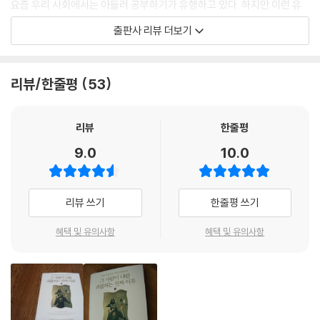
요즘 우리 사회에서는 아들러 공부하기가 유행하고 있다. 하지만 이런 유
신의 생활 양식을 선택할 때 지니고 있었던 잘못된 가정, 그들의 정신이 경
행과 상관없이 아들러의 통찰과 지혜는 우리 각자의 삶에 문제가 생겼을
출판사 리뷰 더보기
험을 해석하는 방식, 그들이 삶에 부여한 의미를 찾아내야 한다. 또 육체와
때 근원적인 접근 방식과 해결 방향을 제시해 줄 것이다.
환경으로부터 받은 각종 인상에 그들이 반응할 때 행동을 살펴보아야 한
다. 이것이 심리학의 진정한 과제다.
아들러는 인간이 살아가면서 크게 인간관계, 직업, 사랑과 결혼이라는 세
리뷰/한줄평
53
---「이상한 행동에는 이유가 있다 | 마음과 몸」중에서
가지 문제에 직면한다고 보았다. 또한 이 세 종류 문제는 서로 긴밀하게 연
관되어 있기 때문에 상호 관련성 속에서 접근해야만 가장 성공적으로 해결
적응할 수 없는 상황이나 대처할 수 없는 문제가 발생한다고 하자. 한 개인
할 수 있다고 생각했다. 동서고금을 막론하고 이 세 종류 문제는 늘 인간의
리뷰
한줄평
이 자신에게 문제 해결 능력이 없다고 굳게 믿을 때 나타나는 것이 열등 콤
삶을 힘들게 하고 있다. 아들러에 따르면 가장 근본적인 이유는 각 개인이
9.0
10.0
플렉스다. 이런 정의에 비춰 보면, 분노 역시 눈물이나 핑계처럼 열등 콤플
잘못된 생활 양식(life style)을 지니고 있기 때문이다. 생활 양식이란 갖
렉스가 표현된 것이라고 할 수 있다. 열등감은 항상 스트레스를 유발하므
가지 경험과 상황에 대한 개인 특유의 접근 방식, 개인의 철학, 믿음 등이
로 우월감을 향한 보상적 움직임도 늘 함께 나타난다. 하지만 이런 움직임
융합된 종합적인 ‘삶의 양식’이다.
리뷰 쓰기
한줄평 쓰기
은 문제를 해결할 수 있는 방향으로 나아가지 못한다. 결국에는 누구에게
도 도움이 되지 않는다. 진짜 문제는 보류하거나 외면한다. 열등 콤플렉스
생활 양식은 어린 시절 경험에 대한 독자적인 반응으로 형성된다. 즉 자신
혜택 및 유의사항
혜택 및 유의사항
를 가진 사람들은 자신의 활동 분야를 한정하려고 애쓰면서, 성공을 향한
의 처지와 경험을 어떻게 해석하고 어떤 의미를 부여하는가에 따라 개인의
발걸음을 재촉하는 대신 패배를 회피하려는 노력에 더욱 몰두한다.
인생관을 포함한 전체적인 생활 양식이 결정된다. 이렇게 형성된 생활 양
---「아무것도 하지 않는 사람과 어떻게든 해내려는 사람 | 열등감과 우월
식은 다시 본인과 세계에 대한 스스로의 인식, 그리고 개인의 온갖 감정?
감」중에서
동기?목적?행동에 영향을 미친다.