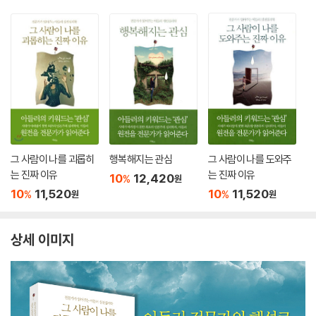
그 사람이 나를 괴롭히
행복해지는 관심
그 사람이 나를 도와주
는 진짜 이유
는 진짜 이유
10
12,420
%
원
10
11,520
10
11,520
%
%
원
원
상세 이미지