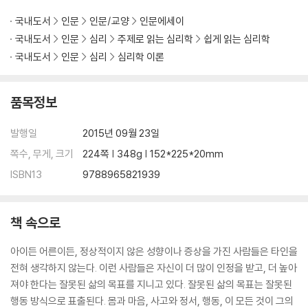
국내도서
인문
인문/교양
인문에세이
국내도서
인문
심리
주제로 읽는 심리학
쉽게 읽는 심리학
국내도서
인문
심리
심리학 이론
품목정보
발행일
2015년 09월 23일
쪽수, 무게, 크기
224쪽 | 348g | 152*225*20mm
ISBN13
9788965821939
책 속으로
아이든 어른이든, 정상적이지 않은 성향이나 증상을 가진 사람들은 타인을
전혀 생각하지 않는다. 이런 사람들은 자신이 더 많이 인정을 받고, 더 높아
져야 한다는 잘못된 삶의 목표를 지니고 있다. 잘못된 삶의 목표는 잘못된
행동 방식으로 표출된다. 몸과 마음, 사고와 정서, 행동, 이 모든 것이 그의