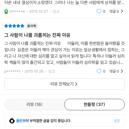
아온 내내 결심이자 소망였다. 그러나 나는 늘 다른 사람에게 상처를 받으
아들러는 인간에게서 삶의 목적을 위해 노력하는 미래 지향적인 모습을 발
며 살아가고 있다. 왜 그 사람은 나를 괴롭힐까? 왜 유난히 나는 다른
m*****e
2015.10.27.
신고
0
댓글
0
견했고 인간의 행동에는 목적이 있다고 가정했다. 사람들의 행동이나 동기
가 본인이나 관찰자에게 드러나지 않는 경우도 많이 있다. 하지만 대부분
종이책
의 사람들은 어떤 목적을 이루기 위해 행동을 하기도 하고 행동을 하지 않
그 사람이 나를 괴롭히는 진짜 이유
기도 한다. 따라서 이해하기 어려운 행동들도 일단 그들의 목표나 목적을
알면 이해할 수 있게 된다.
그 사람이 나를 괴롭히는 진짜 이유 아들러, 이름 한번쯤은 들어봤을 것
입니다. 요즘은 아들러 책이 관심이 가는 이유는 일상생활에서 접하는, 그
리고 나 자신에 대한 심리를 알고 싶어서 읽게 됩니다. 특히나 아들러 심리
아들러는 긍정의 사람, 용기의 사람, 겸손의 사람으로 시대의 어둠을 밝히
학 책들이 많이 출간되고 있고, 사람들이 아들러 심리학을 읽고 있습니다.
고, 혼란과 좌절, 불평등과 파괴를 공동체감과 사회적 관심으로 극복하려
아들러는 심리학의 대가라고 해도 과언이 아닐것입니다. 아들러의 심리학
했던 최초의 인본주의 심리학자였다. 병들어 가는 세상을 치유할 특효약으
p******1
2015.10.26.
신고
0
댓글
0
로 아들러 심리학을 추천한다.
리뷰 전체보기
- 경북대학교 교수·독일 아헨대학교 철학 박사, 김춘경
리뷰
16
한줄평
37
클린봇
이 부적절한 글을 감지 중입니다.
설정