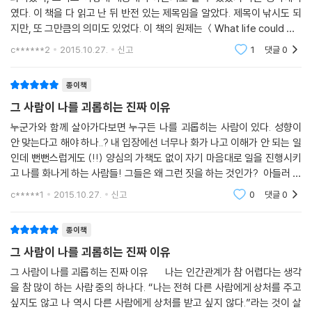
였다. 이 책을 다 읽고 난 뒤 반전 있는 제목임을 알았다. 제목이 낚시도 되
나는 많은 성인들의 사례를 연구하면서 그들이 어린 시절에 받은 인상들이
지만, 또 그만큼의 의미도 있었다. 이 책의 원제는 ＜What life could me
알프레트 아들러는 프로이트, 융과 함께 심층 심리학의 3대 거장으로 손꼽
평생 지속되는 것을 발견했다. 가족 안에서의 위치는 개인의 생활 양식에
an to you＞다. 굳이 말하자면 삶의 의미 정도일 텐데 아들러가 이 책에서
힌다. 제3 심리학의 대부인 매슬로는 아들러를 ‘그 시대가 알아보지 못한
c******2
2015.10.27.
신고
1
댓글
0
말하고자 하는
지울 수 없는 자국을 남긴다. 아동 발달상의 모든 문제는 가정 안에서의 협
사람’, ‘그 시대가 따라잡지 못한 사람’이라고 불렀다. ‘해가 갈수록 아들러
동 부재와 경쟁 관계에서 비롯한다. 우리의 사회생활이나 인류 전체의 생
가 옳았음을 인정할 수밖에 없었다.’라고 고백하기도 했다. 아들러는 자신
종이책
활상을 둘러보고, 어째서 라이벌 의식과 경쟁이 생활의 가장 중요한 국면
의 이론과 사상을 펼친 지 100년이 지난 지금에서야 우리에게 가까이 다가
그 사람이 나를 괴롭히는 진짜 이유
을 차지하게 되었는지 자문해 보자. 우리는 모든 인간이 정복자가 되려는
왔다. 그는 개인 심리학의 창시자일 뿐 아니라 최초의 실존주의 심리학자,
목표, 타인을 이기고 능가하려는 목표를 가지고 있다는 사실을 인정하지
누군가와 함께 살아가다보면 누구든 나를 괴롭히는 사람이 있다. 성향이
최초의 인본주의 심리학자, 최초의 긍정 심리학자로 인정받고 있다. 아들
안 맞는다고 해야 하나..? 내 입장에선 너무나 화가 나고 이해가 안 되는 일
않을 수 없다. 이 목표는 어린 시절 초기에 겪은 경험의 산물이며, 가족 구
러 심리학은 사회 심리학, 대인 심리학, 용기의 심리학, 실용 심리학, 실천
인데 뻔뻔스럽게도 (!!) 양심의 가책도 없이 자기 마음대로 일을 진행시키
성원으로서 평등을 느끼지 못한 아이들이 가지게 되는 경쟁심의 결과다.
심리학으로 소개되고 있다.
고 나를 화나게 하는 사람들! 그들은 왜 그런 짓을 하는 것인가? 아들러 심
---「공존이 시작되는 곳, 가정 | 가족의 영향」중에서
리학은 그런 괴로움으로 하루 하루 직장생활이 힘들고, 사람들과 대인관계
c*****1
2015.10.27.
신고
0
댓글
0
아들러는 인간 본성에 대해 낙관적이었다. 그의 낙관론은 수용적이고, 유
가 힘
쾌하며, 고무적인 최종 목적론에 반영되어 있다. 한편 프로이트는 인간 문
종이책
제의 근원을 과거에서 찾고, 3~5세에 성격이 이미 형성된다는 성격 결정
론적 입장을 취했다. 반면, 아들러는 목적론적 입장을 취했다. 그에 따르면
그 사람이 나를 괴롭히는 진짜 이유
성격도 과거의 경험에 의해서만 형성되는 것이 아니다. 인간의 창조적 자
그 사람이 나를 괴롭히는 진짜 이유 나는 인간관계가 참 어렵다는 생각
아의 힘이 이끄는 대로 경험에 의미를 부여하고 결정하는 과정에서 성격이
을 참 많이 하는 사람 중의 하나다. “나는 전혀 다른 사람에게 상처를 주고
형성된다.
싶지도 않고 나 역시 다른 사람에게 상처를 받고 싶지 않다.”라는 것이 살