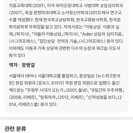
치료교육대학(2001), 미국 와이오밍대학교 사범대학 상담심리학과
(2007), 독일 뮌헨의과대학교 소아정신의학과(2013)에서 연구교
PART 6 공존이 시작되는 곳, 가정 ｜ 가족의 영향
수를 역임했다. 현재 한국학교상담학회, 한국교류분석학회, 한국문
학치료학회 부회장을 맡고 있다. 저역서로는 『아동상담: 이론과 실
[김춘경의 아들러 읽기] - 가정 교육이란 협동 교육이다
제』(학지사), 『아들러 아동상담』(학지사), 『Adler 상담과 심리치료』
1. 어머니는 아기가 접촉하는 최초의 사람이다
(시그마프레스), 『집단상담: 전략과 기술』(시그마프레스) 등이 있다.
2. 군림하는 아버지, 친구가 되어 주는 아버지
이외에도 아동과 가족 상담에 관련한 다수의 논문과 워크숍 지도서
3. 평등한 성장을 방해하는 그림자, 차별
등이 있다.
4. 가족 간의 협동이 건강한 사회를 만든다
역자 : 장병걸
서울에서 태어나 서울대학교를 졸업하고, 중앙일보 [뉴스위크한국
판] 편집 위원과 [포브스 코리아] 객원 편집 위원으로 일했다. 옮긴
책으로는 『무정부 시대가 오는가』(2001, 들녘), 『9일간의 우주여행』
(2008, 리베르), 『탐욕하라』(2012, 리베르), 『신약성경을 보다』(2
014, 리베르스쿨) 등이 있다.
관련 분류