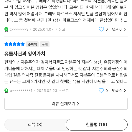
대학 수업 교재로 구매하게 되었습니다. 마르크스의 자본론, 제목만 들어
본 적 있고 읽어본 경험은 없었습니다. 교수님과 함께 책에 대해 알아보지
만 역시 많이 어렵네요. 그래도 마르크스 저서인 만큼 열심히 읽어보려 합
니다. 그 중 첫번째 책인 1권 (상) 마르크스의 경제학에 관심있다면 추천
합니다.
c*******3
2025.04.07.
신고
0
댓글
0
종이책
구매
유물사관과 잉여가치
현재의 신자유주의자 경제학자들도 자본론의 자본의 생산, 유통과정의 매
커니즘에 대해서는 대체로 옳다고 인정하는 것 같다. 자본주의와 공산주의
대립 같은 역사적 갈등 문제를 차치하고서도 자본론이 근본적으로 비판받
는 요소는 크게 2가지인 것 같다.첫째는 유물 사관에 바탕을 두고 있다는
것이다. 둘째는 가치는 인간노동 일반의 양에 의해 결정되며 잉여가치는
b*********1
2025.02.23.
신고
0
댓글
0
지불받지 못한 인
리뷰 전체보기
리뷰
8
한줄평
16