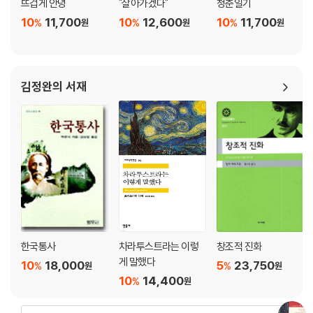
뜨겁게 안녕
"살아가겠다"
청춘일기
10
11,700
10
12,600
10
11,700
%
%
%
원
원
원
김정완의 서재
한국통사
차라투스트라는 이렇
창조적 진화
게 말했다
10
18,000
5
23,750
%
%
원
원
10
14,400
%
원