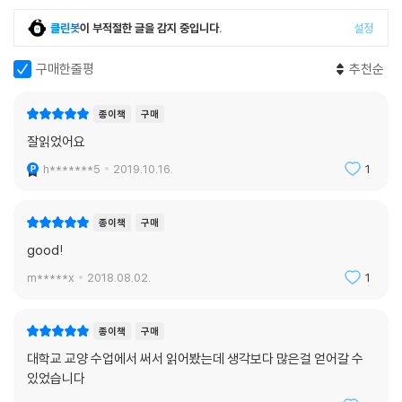
클린봇
이 부적절한 글을 감지 중입니다.
설정
구매한줄평
추천순
종이책
구매
잘읽었어요
h*******5
2019.10.16.
1
종이책
구매
good!
m*****x
2018.08.02.
1
종이책
구매
대학교 교양 수업에서 써서 읽어봤는데 생각보다 많은걸 얻어갈 수
있었습니다