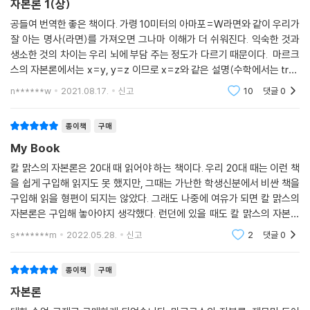
자본론 1(상)
공들여 번역한 좋은 책이다. 가령 10미터의 아마포=W라면와 같이 우리가
잘 아는 명사(라면)를 가져오면 그나마 이해가 더 쉬워진다. 익숙한 것과
생소한 것의 차이는 우리 뇌에 부담 주는 정도가 다르기 때문이다. 마르크
스의 자본론에서는 x=y, y=z 이므로 x=z와 같은 설명(수학에서는 tran
sitive법칙에 해당한다.), 사회적 분업은 상품생산의 필요조건이지만 상
n******w
2021.08.17.
신고
10
댓글
0
품생산이 사회적 분업
종이책
구매
My Book
칼 맑스의 자본론은 20대 때 읽어야 하는 책이다. 우리 20대 때는 이런 책
을 쉽게 구입해 읽지도 못 했지만, 그때는 가난한 학생신분에서 비싼 책을
구입해 읽을 형편이 되지는 않았다. 그래도 나중에 여유가 되면 칼 맑스의
자본론은 구입해 놓아야지 생각했다. 런던에 있을 때도 칼 맑스의 자본론
을 구입하지 못 했다. 90년대 초중반 런던은 책 값이 그 당시 한국보다 더
s*******m
2022.05.28.
신고
2
댓글
0
비쌌다.
종이책
구매
자본론