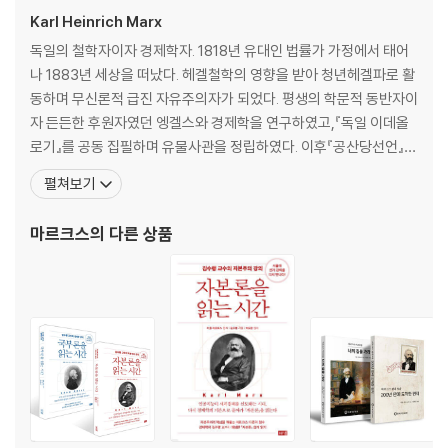
는 데 가장 큰 노력을 기울였다. 또한 각국의 『자본론』 출판 작업의 최신 성
제3절 가치형태 또는 교환가치
Karl Heinrich Marx
과들을 반영하고 있다. 이번 개역에서는 『자본론』의 최신 영어판인 마르크
A. 단순한, 개별적 또는 우연적 가치형태 ?제1형태?
독일의 철학자이자 경제학자. 1818년 유대인 법률가 가정에서 태어
스-엥겔스 저작집(MECW; Marx-Engels Collected Works) 제35~
1. 가치표현의 두 끝: 상대적 가치형태와 등가형태
나 1883년 세상을 떠났다. 헤겔철학의 영향을 받아 청년헤겔파로 활
37권과 일본의 新日本出版社 판 『자본론』을 주로 참조했는데, 영어판은
2. 상대적 가치형태
동하며 무신론적 급진 자유주의자가 되었다. 평생의 학문적 동반자이
마르크스-엥겔스 전집(MEGA; Marx-Engels Gesamtausgabe) 출
(a) 상대적 가치형태의 내용
자 든든한 후원자였던 엥겔스와 경제학을 연구하였고,『독일 이데올
판작업의 성과를 반영하고 있으며, 일본어판은 『자본론』의 원문인 독어판
(b) 상대적 가치형태의 양적 규정
로기』를 공동 집필하며 유물사관을 정립하였다. 이후『공산당선언』을
뿐 아니라 각국 언어로 출판된 여러 판본의 번역자와 편집자들이 원문의
3. 등가형태
발표해 각국의 혁명에 불을 지폈다. 그는 자본주의의 경제적 운동 법
펼쳐보기
이해와 수정에 기여한 사항들을 총망라하고 있다. 이번 개역판에는 이 성
4. 전체로 본 단순한 가치형태
칙을 해명한『자본론』을 통해 인류 역사상 가장 큰 영향을 끼친 사상
과들을 취합해서 책 전체에 걸쳐 본문과 역자주에 반영함으로써 지금까지
B. 전체적 또는 전개된 가치형태 ?제2형태?
가 중 한 명으로 꼽힌다. 전 3권으로 구성된『자본론』의 제1권은 186
마르크스
의 다른 상품
출판된 어떤 『자본론』보다도 충실하고 올바른 이해가 가능한 번역본으로
1. 전개된 상대적 가치형태
7년에 함부르크에서 출판되었으며, 제2권과 제3권은 마
만들고자 했다. 『자본론』 전3권을 한꺼번에 출간하면서 각 권의 참고문헌
2. 특수한 등가형태
과 인명해설, 찾아보기 등을 통합, 별도의 책으로 펴냄으로써, 일반 독자들
3. 전체적 또는 전개된 가치형태의 결함
은 물론 전문 연구자들도 더 쉽게 참조, 연구할 수 있도록 했다.
C. 일반적 가치형태 ?제3형태?
1. 가치형태의 변화한 성격
[도서] 자본론 3 (상) : 정치경제학 비판 (2015년 개역판 )
2. 상대적 가치형태와 등가형태의 상호의존적 발전
지난 여름 갑작스럽게 타계한 한국의 대표적 마르크스 경제학자 고 김수행
3. 일반적 가치형태가 화폐형태로 이행
교수가 마지막까지 심혈을 기울인 마르크스 『자본론』의 전면 개역판(별책
D. 화폐형태 ?제4형태?
포함 전6권)이 출간되었다. 이번 개역판은 그동안 김수행 교수가 자신의
제4절 상품의 물신적 성격과 그 비밀