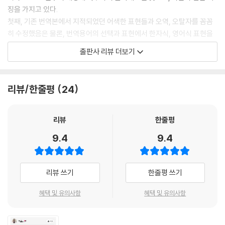
과들을 취합해서 책 전체에 걸쳐 본문과 역자주에 반영함으로써 지금까지
징을 가지고 있다.
출판된 어떤 『자본론』보다도 충실하고 올바른 이해가 가능한 번역본으로
첫째, 기존 번역본에서 지적되었던 어색한 표현들과 오역, 오탈자를 꼼꼼
만들고자 했다. 『자본론』 전3권을 한꺼번에 출간하면서 각 권의 참고문헌
히 수정했음은 물론, 번역용어의 선택과 표현에서 한자식, 영어식 표현을
과 인명해설, 찾아보기 등을 통합, 별도의 책으로 펴냄으로써, 일반 독자들
대폭 쉬운 우리말로 바꾸어 젊은 세대들이 쉽게 읽을 수 있도록 하는 데 가
은 물론 전문 연구자들도 더 쉽게 참조, 연구할 수 있도록 했다.
출판사 리뷰 더보기
장 큰 노력을 기울였다. 이전의 번역을 많은 부분 새로 개역하였고, 내용상
동일한 문장들도 일일이 다시 손질해서 독자가 읽기 편하도록 배려했다.
또한 이 과정에서 후학들과 제자들의 의견과 제안을 적극적으로 수용함으
리뷰/한줄평
24
로써, 수십년간 『자본론』을 연구하고 강의해 온 김수행 교수 본인의 연구
성과에 젊은 세대들의 기여가 더해진 21세기 판 『자본론』으로 다시 태어났
다고 할 수 있다.
리뷰
한줄평
9.4
9.4
둘째, 각국의 『자본론』 출판 작업의 최신 성과들을 반영하고 있다. 이번 개
역에서는 『자본론』의 최신 영어판인 마르크스-엥겔스 저작집(MECW; M
arx-Engels Collected Works) 제35~37권과 일본의 新日本出版
리뷰 쓰기
한줄평 쓰기
社 판 『자본론』을 주로 참조했는데, 영어판은 마르크스-엥겔스 전집(ME
GA; Marx-Engels Gesamtausgabe) 출판작업의 성과를 반영하고 있
혜택 및 유의사항
혜택 및 유의사항
으며, 일본어판은 『자본론』의 원문인 독어판뿐 아니라 각국 언어로 출판된
여러 판본의 번역자와 편집자들이 원문의 이해와 수정에 기여한 사항들을