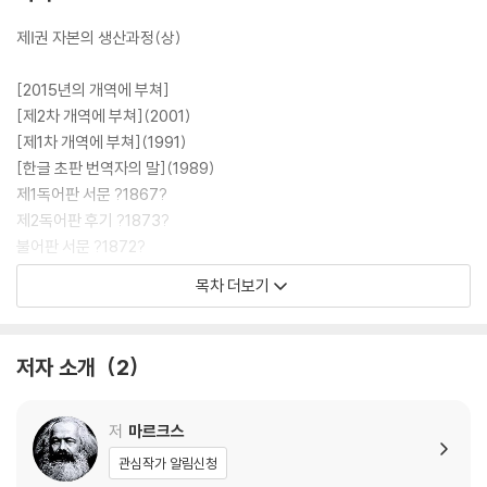
37권과 일본의 新日本出版社 판 『자본론』을 주로 참조했는데, 영어판은
마르크스-엥겔스 전집(MEGA; Marx-Engels Gesamtausgabe) 출
제Ⅰ권 자본의 생산과정(상)
판작업의 성과를 반영하고 있으며, 일본어판은 『자본론』의 원문인 독어판
뿐 아니라 각국 언어로 출판된 여러 판본의 번역자와 편집자들이 원문의
[2015년의 개역에 부쳐]
이해와 수정에 기여한 사항들을 총망라하고 있다. 이번 개역판에는 이 성
[제2차 개역에 부쳐](2001)
과들을 취합해서 책 전체에 걸쳐 본문과 역자주에 반영함으로써 지금까지
[제1차 개역에 부쳐](1991)
출판된 어떤 『자본론』보다도 충실하고 올바른 이해가 가능한 번역본으로
[한글 초판 번역자의 말](1989)
만들고자 했다. 『자본론』 전3권을 한꺼번에 출간하면서 각 권의 참고문헌
제1독어판 서문 ?1867?
과 인명해설, 찾아보기 등을 통합, 별도의 책으로 펴냄으로써, 일반 독자들
제2독어판 후기 ?1873?
은 물론 전문 연구자들도 더 쉽게 참조, 연구할 수 있도록 했다.
불어판 서문 ?1872?
불어판 후기 ?1875?
목차 더보기
[도서] 자본론 2 : 정치경제학 비판 (2015년 개역판 )
제3독어판 서문 ?1883?
지난 여름 갑작스럽게 타계한 한국의 대표적 마르크스 경제학자 고 김수행
영어판 서문 ?1886?
교수가 마지막까지 심혈을 기울인 마르크스 『자본론』의 전면 개역판(별책
제4독어판 서문 ?1890?
저자 소개
2
포함 전6권)이 출간되었다. 이번 개역판은 그동안 김수행 교수가 자신의
마지막 『자본론』 개역으로 계획하고 2013년부터 개정에 착수하여 준비해
제1편 상품과 화폐
오던 것으로, 기존 번역본에서 지적되었던 어색한 표현들과 오역, 오탈자
제1장 상 품
저
마르크스
를 꼼꼼히 수정했음은 물론, 번역용어의 선택과 표현에서 한자식, 영어식
제1절 상품의 두 요소: 사용가치와 가치(가치의 실체, 가치의 크기)
관심작가 알림신청
표현을 대폭 쉬운 우리말로 바꾸어 젊은 세대들이 쉽게 읽을 수 있도록 하
제2절 상품에 체현되어 있는 노동의 이중성