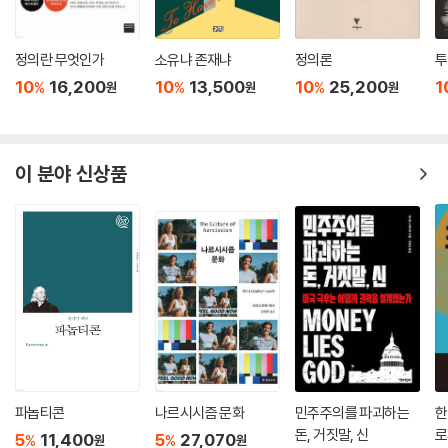
정의란 무엇인가
소유냐 존재냐
정의론
투
10
16,200
10
13,500
10
25,200
1
%
%
%
원
원
원
이 분야 신상품
파놉티콘
나르시시즘 문화
민주주의를 파괴하는
한
돈, 거짓말, 신
로
5
11,400
5
27,070
%
%
원
원