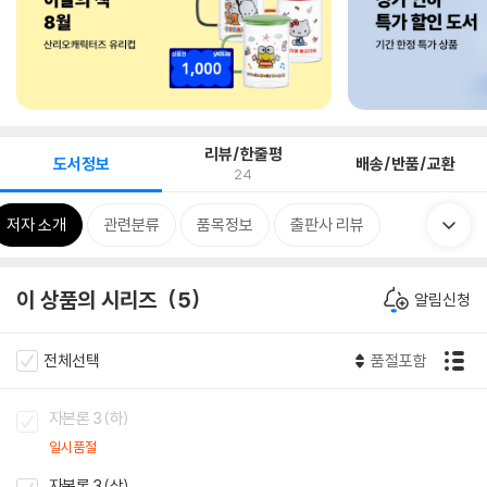
리뷰/한줄평
도서정보
배송/반품/교환
24
저자 소개
관련분류
품목정보
출판사 리뷰
이 상품의 시리즈
5
알림신청
전체선택
품절포함
자본론 3 (하)
일시품절
자본론 3 (상)