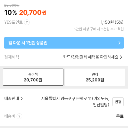
23,000
원
10
20,700
YES포인트
1,150원 (5%)
5만원 이상 구매 시 2천원 추가 적립
앱 다운 시 1천원 상품권
결제혜택
카드/간편결제 혜택을 확인하세요
종이책
원제
20,700
원
25,200
원
배송안내
서울특별시 영등포구 은행로 11(여의도동,
변경
일신빌딩)
배송비
무료