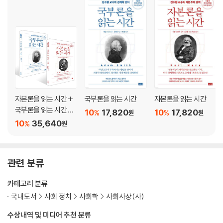
지난 여름 갑작스럽게 타계한 한국의 대표적 마르크스 경제학자 고 김수행
제1절 노동과정?사용가치의 생산?
교수가 마지막까지 심혈을 기울인 마르크스 『자본론』의 전면 개역판(별책
제2절 가치증식과정valorisation process?잉여가치의 생산?
포함 전6권)이 출간되었다. 이번 개역판은 그동안 김수행 교수가 자신의
제8장 불변자본과 가변자본
마지막 『자본론』 개역으로 계획하고 2013년부터 개정에 착수하여 준비해
제9장 잉여가치율
오던 것으로, 기존 번역본에서 지적되었던 어색한 표현들과 오역, 오탈자
제1절 노동력의 착취도
를 꼼꼼히 수정했음은 물론, 번역용어의 선택과 표현에서 한자식, 영어식
제2절 생산물 가치의 구성부분들을 생산물 자체의 해당 부분들로 표시
표현을 대폭 쉬운 우리말로 바꾸어 젊은 세대들이 쉽게 읽을 수 있도록 하
제3절 시니어의 ‘최후의 한 시간last hour’
는 데 가장 큰 노력을 기울였다. 또한 각국의 『자본론』 출판 작업의 최신 성
제4절 잉여생산물
자본론을 읽는 시간 +
국부론을 읽는 시간
자본론을 읽는 시간
과들을 반영하고 있다. 이번 개역에서는 『자본론』의 최신 영어판인 마르크
제10장 노동일
국부론을 읽는 시간 세
10
17,820
10
17,820
스-엥겔스 저작집(MECW; Marx-Engels Collected Works) 제35~
제1절 노동일의 한계들
%
%
원
원
트
10
35,640
%
37권과 일본의 新日本出版社 판 『자본론』을 주로 참조했는데, 영어판은
원
제2절 잉여노동에 대한 탐욕. 공장주와 보야르
마르크스-엥겔스 전집(MEGA; Marx-Engels Gesamtausgabe) 출
제3절 착취의 법적 제한이 없는 영국의 산업부문
판작업의 성과를 반영하고 있으며, 일본어판은 『자본론』의 원문인 독어판
제4절 주간노동과 야간노동. 교대제
뿐 아니라 각국 언어로 출판된 여러 판본의 번역자와 편집자들이 원문의
제5절 표준노동일을 얻기 위한 투쟁 : 14세기 중엽에서 17세기 말까지 노
관련 분류
이해와 수정에 기여한 사항들을 총망라하고 있다. 이번 개역판에는 이 성
동일을 강제로 연장시키는 입법
카테고리 분류
과들을 취합해서 책 전체에 걸쳐 본문과 역자주에 반영함으로써 지금까지
제6절 표준노동일을 얻기 위한 투쟁 : 법률이 노동시간을 강제로 제한. 18
출판된 어떤 『자본론』보다도 충실하고 올바른 이해가 가능한 번역본으로
33~1864년의 영국 공장법
국내도서
사회 정치
사회학
사회사상(사)
만들고자 했다. 『자본론』 전3권을 한꺼번에 출간하면서 각 권의 참고문헌
제7절 표준노동일을 얻기 위한 투쟁 : 영국 공장법이 타국에 준 영향
수상내역 및 미디어 추천 분류
과 인명해설, 찾아보기 등을 통합, 별도의 책으로 펴냄으로써, 일반 독자들
제11장 잉여가치율과 잉여가치량