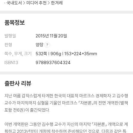
국내도서
미디어 추천
한겨레
은 물론 전문 연구자들도 더 쉽게 참조, 연구할 수 있도록 했다.
제4편 상대적 잉여가치의 생산
[도서] 자본론 부록 : 정치경제학 비판 (2015년 개역판 )
제12장 상대적 잉여가치의 개념
품목정보
지난 여름 갑작스럽게 타계한 한국의 대표적 마르크스 경제학자 고 김수행
제13장 협업
교수가 마지막까지 심혈을 기울인 마르크스 『자본론』의 전면 개역판(별책
제14장 분업과 매뉴팩처
발행일
2015년 11월 20일
포함 전6권)이 출간되었다. 이번 개역판은 그동안 김수행 교수가 자신의
제1절 매뉴팩처의 두 가지 기원
판형
양장
마지막 『자본론』 개역으로 계획하고 2013년부터 개정에 착수하여 준비해
제2절 부분노동자와 그의 도구
쪽수, 무게, 크기
532쪽 | 906g | 153*224*35mm
오던 것으로, 기존 번역본에서 지적되었던 어색한 표현들과 오역, 오탈자
제3절 매뉴팩처의 두 가지 기본형태 : 이질적 매뉴팩처와 유기적 매뉴팩처
를 꼼꼼히 수정했음은 물론, 번역용어의 선택과 표현에서 한자식, 영어식
제4절 매뉴팩처 안의 분업과 사회 안의 분업
ISBN13
9788937604324
표현을 대폭 쉬운 우리말로 바꾸어 젊은 세대들이 쉽게 읽을 수 있도록 하
제5절 매뉴팩처의 자본주의적 성격
는 데 가장 큰 노력을 기울였다. 또한 각국의 『자본론』 출판 작업의 최신 성
출판사 리뷰
과들을 반영하고 있다. 이번 개역에서는 『자본론』의 최신 영어판인 마르크
스-엥겔스 저작집(MECW; Marx-Engels Collected Works) 제35~
지난 여름 갑작스럽게 타계한 한국의 대표적 마르크스 경제학자 고 김수행
37권과 일본의 新日本出版社 판 『자본론』을 주로 참조했는데, 영어판은
교수가 마지막까지 심혈을 기울인 마르크스 『자본론』의 전면 개역판(별책
마르크스-엥겔스 전집(MEGA; Marx-Engels Gesamtausgabe) 출
포함 전6권)이 출간되었다.
판작업의 성과를 반영하고 있으며, 일본어판은 『자본론』의 원문인 독어판
뿐 아니라 각국 언어로 출판된 여러 판본의 번역자와 편집자들이 원문의
이번 개역판은 그동안 김수행 교수가 자신의 마지막 『자본론』 개역으로 계
이해와 수정에 기여한 사항들을 총망라하고 있다. 이번 개역판에는 이 성
획하고 2013년부터 개정에 착수하여 준비해오던 것으로, 다음과 같은 특