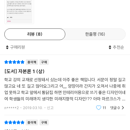
총망라하고 있다. 이번 개역판에는 이 성과들을 취합해서 책 전체에 걸쳐
본문과 역자주에 반영함으로써 지금까지 출판된 어떤 『자본론』보다도 충
실하고 올바른 이해가 가능한 번역본으로 만들고자 했다.
셋째, 『자본론』 전3권을 한꺼번에 출간하면서 각 권의 참고문헌과 인명해
리뷰
8
한줄평
16
설, 찾아보기 등을 통합, 별도의 책으로 펴냄으로써, 일반 독자들은 물론
전문 연구자들도 더 쉽게 참조, 연구할 수 있도록 했다.
구매리뷰
추천순
비록 김수행 교수는 자신의 마지막 업적이 된 『자본론』의 새로운 출간을
종이책
구매
보지 못하고 세상을 떠났지만, 우리는 그 성과를 누릴 수 있는 값진 기회를
얻었다. 자본주의에 대한 철저한 분석과 비판을 통해 착취와 억압의 체제
[도서] 자본론 1 (상)
를 넘어선 새로운 사회를 향해 나아가고자 했던 마르크스의 이론적, 사상
학교 강의 교재로 선정돼서 샀는데 아주 좋은 책입니다. 서문이 정말 길고
적 정수를 담은 『자본론』의 최신 개역판이 출간된 것이 그것이다. 자신이
많고요 네 또 길고 많아요그리고 어,,, 양장이라 간지가 오져서 나중에 취
처한 현실에 실망하고 분노하는 모든 사람들, 주어진 환경에 안주하거나
업 못하고 학교 앞에서 통닭집 하면 인테리어용으로 쓰기 좋은 디자인이네
타협하지 않고 앞으로 나아가려는 모든 사람들이 새로운 『자본론』을 읽고
여 학생들의 미래까지 생각한 미래지향적 디자인!?? 아마 마르크스가 알
고민하고 실천하는 것이 고인의 뜻과 공헌에 대한 보답이 될 것이다.
았다면 관짝 뚜껑 부수고 뛰쳐나왔겠지만 현대 대학생들한테는 정말 좋은
n*****2
2019.03.10.
신고
11
댓글
0
일이네요마르크스
종이책
구매