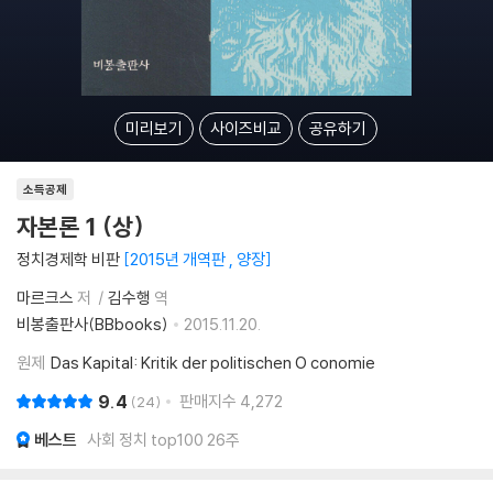
미리보기
사이즈비교
공유하기
소득공제
자본론 1 (상)
정치경제학 비판
2015년 개역판 , 양장
마르크스
저
김수행
역
비봉출판사(BBbooks)
2015.11.20.
원제
Das Kapital: Kritik der politischen O conomie
9.4
판매지수
4,272
24
베스트
사회 정치 top100 26주