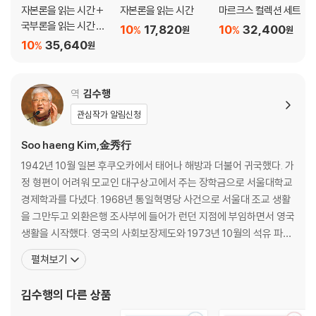
마지막 『자본론』 개역으로 계획하고 2013년부터 개정에 착수하여 준비해
제2장 교환과정
자본론을 읽는 시간 +
자본론을 읽는 시간
마르크스 컬렉션 세트
오던 것으로, 기존 번역본에서 지적되었던 어색한 표현들과 오역, 오탈자
제3장 화폐 또는 상품유통
국부론을 읽는 시간 세
10
17,820
10
32,400
%
%
원
원
를 꼼꼼히 수정했음은 물론, 번역용어의 선택과 표현에서 한자식, 영어식
제1절 가치의 척도
트
10
35,640
%
원
표현을 대폭 쉬운 우리말로 바꾸어 젊은 세대들이 쉽게 읽을 수 있도록 하
제2절 유통수단
는 데 가장 큰 노력을 기울였다. 또한 각국의 『자본론』 출판 작업의 최신 성
(a) 상품의 탈바꿈
과들을 반영하고 있다. 이번 개역에서는 『자본론』의 최신 영어판인 마르크
(b) 화폐의 유통
역
김수행
스-엥겔스 저작집(MECW; Marx-Engels Collected Works) 제35~
(c) 주화coin. 가치의 상징
관심작가 알림신청
37권과 일본의 新日本出版社 판 『자본론』을 주로 참조했는데, 영어판은
제3절 화 폐
마르크스-엥겔스 전집(MEGA; Marx-Engels Gesamtausgabe) 출
(a) 퇴장화폐
Soo haeng Kim,金秀行
판작업의 성과를 반영하고 있으며, 일본어판은 『자본론』의 원문인 독어판
(b) 지불수단
1942년 10월 일본 후쿠오카에서 태어나 해방과 더불어 귀국했다. 가
뿐 아니라 각국 언어로 출판된 여러 판본의 번역자와 편집자들이 원문의
(c) 세계화폐
정 형편이 어려워 모교인 대구상고에서 주는 장학금으로 서울대학교
이해와 수정에 기여한 사항들을 총망라하고 있다. 이번 개역판에는 이 성
경제학과를 다녔다. 1968년 통일혁명당 사건으로 서울대 조교 생활
과들을 취합해서 책 전체에 걸쳐 본문과 역자주에 반영함으로써 지금까지
제2편 화폐가 자본으로 전환
을 그만두고 외환은행 조사부에 들어가 런던 지점에 부임하면서 영국
출판된 어떤 『자본론』보다도 충실하고 올바른 이해가 가능한 번역본으로
제4장 자본의 일반공식
생활을 시작했다. 영국의 사회보장제도와 1973년 10월의 석유 파동
만들고자 했다. 『자본론』 전3권을 한꺼번에 출간하면서 각 권의 참고문헌
제5장 자본의 일반공식의 모순
이후 사회 변화에 흥미를 느껴 런던대학교 정경대학에서 경제학 공부
과 인명해설, 찾아보기 등을 통합, 별도의 책으로 펴냄으로써, 일반 독자들
제6장 노동력의 구매와 판매
펼쳐보기
를 다시 시작했다. 1977년에 경제학 석사 학위를, 1982년에 ‘마르크
은 물론 전문 연구자들도 더 쉽게 참조, 연구할 수 있도록 했다.
스의 공황이론’으로 경제학 박사 학위를 받았다. 1982년 10월 귀국
제3편 절대적 잉여가치의 생산
김수행
의 다른 상품
하여 1987년 1월까지 한신대학교 교수로
[도서] 자본론 3 (하) : 정치경제학 비판 (2015년 개역판 )
제7장 노동과정과 가치증식과정