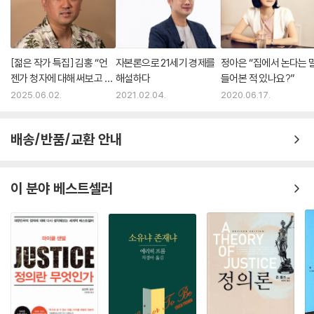
[젊은 작가 특집] 김홍 “언
자본론으로 21세기 경제를
정아은 “집에서 논다는 말
젠가 청자에 대해 써보고 싶
해설하다
들어본 적 있나요?”
어요”
2025.06.02.
2021.02.04.
2020.06.17.
배송/반품/교환 안내
이 분야 베스트셀러