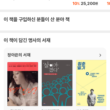
10
25,200
1
%
원
이 책을 구입하신 분들이 산 분야 책
이 책이 담긴 명사의 서재
정아은의 서재