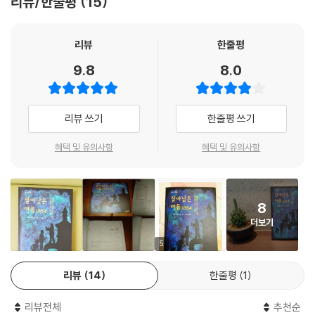
리뷰/한줄평
15
한 자료 조사와 흥미로운 전개로 독자들을 사로잡는다.
“나쁜 공기는 꼭 문제를 일으켜요. 생각해보면 너무 당연하지 않니?
리뷰
한줄평
고약한 냄새가 고약한 병을 일으킨다는 게?”
9.8
8.0
콜레라가 창궐한 19세기 런던 거리를
시각, 청각, 후각, 촉각적으로 생생히 표현한 실화소설!
리뷰 쓰기
한줄평 쓰기
현대 역학의 기본사항인 ‘위생’의 중요성을 알린 존 스노 박사의 이야기를
혜택 및 유의사항
혜택 및 유의사항
추리로 되살려 냈다. 나쁜 공기가 병을 일으킨다는 독기 이론이 만연하던 1
9세기 영국에서, 홀로 의문을 제기하며 모두의 손가락질 속에서 콜레라가
물에 의한 전염이라는 것을 밝혀낸 존 스노 박사의 실화를 ‘추리물’로 재탄
8
생시킨 것이다. 생생하게 묘사된 19세기 런던 거리를 바탕으로, 떼죽음의
더보기
미스터리를 과학적으로 흥미진진하게 풀어낸 이 책은 악취와 무더위로 들
끓던 그해 런던 한복판으로 독자를 인도한다. 또한 실존 인물 소개와 콜레
5
라 전염 사태 일지를 더해 콜레라에 대한 사전적 정보가 없는 독자의 이해
리뷰
14
한줄평
1
를 돕는다.
리뷰전체
추천순