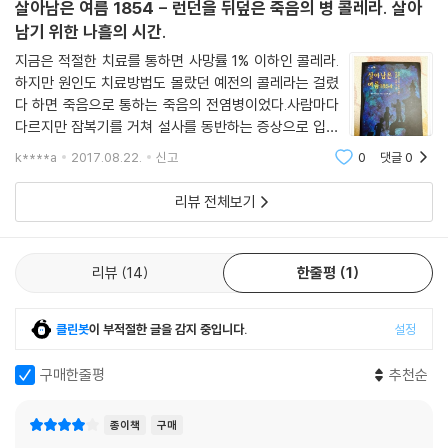
살아남은 여름 1854 - 런던을 뒤덮은 죽음의 병 콜레라. 살아
남기 위한 나흘의 시간.
지금은 적절한 치료를 통하면 사망률 1% 이하인 콜레라.
하지만 원인도 치료방법도 몰랐던 예전의 콜레라는 걸렸
다 하면 죽음으로 통하는 죽음의 전염병이었다.사람마다
다르지만 잠복기를 거쳐 설사를 동반하는 증상으로 입술
이 푸른색으로 변한다 하여 푸른 죽음이라고도 불린다.유
k****a
2017.08.22.
신고
0
댓글
0
럽의 런던을 배경으로 하는 1854년대의 콜레라와의 싸
움.＜살아남은 여름 1854＞는 바로 콜레라에서 살아
리뷰 전체보기
리뷰
14
한줄평
1
클린봇
이 부적절한 글을 감지 중입니다.
설정
구매한줄평
추천순
종이책
구매