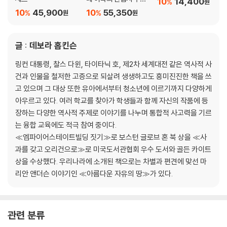
10
14,400
%
원
초등 1~2학년 세트
10
45,900
10
55,350
%
%
원
원
글 : 데보라 홉킨슨
링컨 대통령, 찰스 다윈, 타이타닉 호, 제2차 세계대전 같은 역사적 사
건과 인물을 철저한 고증으로 되살려 생생하고도 흥미진진한 책을 쓰
고 있으며 그 대상 또한 유아에서부터 청소년에 이르기까지 다양하게
아우르고 있다. 여러 학교를 찾아가 학생들과 함께 자신의 작품에 등
장하는 다양한 역사적 주제로 이야기를 나누며 통합적 사고력을 기르
는 융합 교육에도 적극 참여 중이다.
≪엠파이어스테이트빌딩 짓기≫로 보스턴 글로브 혼 북 상을 ≪사
과를 갖고 오리건으로≫로 미국도서관협회 우수 도서와 골든 카이트
상을 수상했다. 우리나라에 소개된 책으로는 차별과 편견에 맞선 마
리안 앤더슨 이야기인 ≪아름다운 자유의 땅≫가 있다.
관련 분류