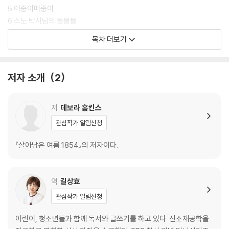
5 어중이떠중이
6 스노 박사님의 동물들
7 다시 강으로
목차 더보기
8 하숙집
2부 푸른 죽음
저자 소개
2
9 첫 번째 시신
10 시신 행렬
11 버니
저
데보라 홉킨스
12 스노 박사님의 서재
관심작가 알림신청
13 스노 박사님의 환자
14 시간은 단 나흘
『살아남은 여름 1854』의 저자이다.
3부 조사
15 막중한 임무
역
길상효
16 딜리
관심작가 알림신청
17 노크
18 이례적인 경우
어린이, 청소년들과 함께 독서와 글쓰기를 하고 있다. 신소재공학을