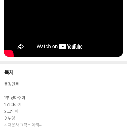
목차
등장인물
1부 넝마주이
1 강따라기
2 고양이
3 누명
4 재봉사 그릭스 아저씨