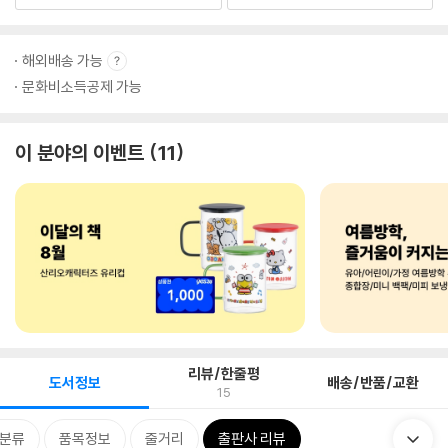
해외배송 가능
문화비소득공제 가능
이 분야의 이벤트
11
리뷰/한줄평
도서정보
배송/반품/교환
15
분류
품목정보
줄거리
출판사 리뷰