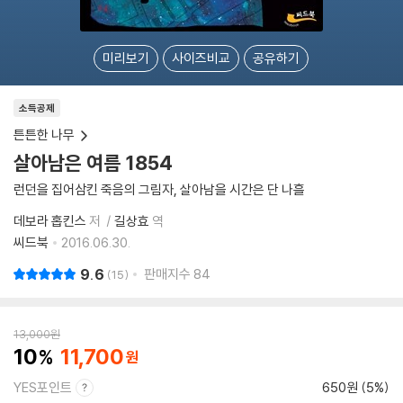
미리보기
사이즈비교
공유하기
소득공제
튼튼한 나무
살아남은 여름 1854
런던을 집어삼킨 죽음의 그림자, 살아남을 시간은 단 나흘
데보라 홉킨스
저
길상효
역
씨드북
2016.06.30.
9.6
판매지수
84
15
13,000
원
10
11,700
YES포인트
650원 (5%)