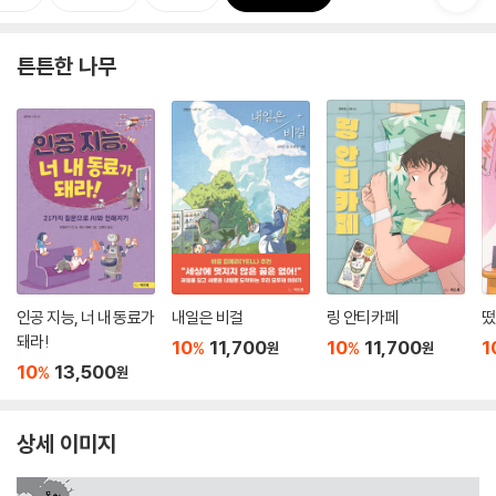
튼튼한 나무
인공 지능, 너 내 동료가
내일은 비걸
링 안티카페
떴
돼라!
10
11,700
10
11,700
1
%
%
원
원
10
13,500
%
원
상세 이미지