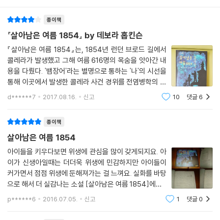
종이책
『살아남은 여름 1854』 by 데보라 홉킨슨
『살아남은 여름 1854』는, 1854년 런던 브로드 길에서
콜레라가 발생했고 그해 여름 616명의 목숨을 앗아간 내
용을 다뤘다. '뱀장어'라는 별명으로 통하는 '나'의 시선을
통해 이곳에서 발생한 콜레라 사건 경위를 전염병학의 선
구자 존 스노 박사 이론을 근거로 추적해 나간다. 존 스노
d******7
2017.08.16.
신고
10
댓글
6
박사는 빅토리아 여왕이 출산할 때 클로로포름 기체를 이
용한 마취를 담당했을 뿐만 아니라 전염병
종이책
살아남은 여름 1854
아이들을 키우다보면 위생에 관심을 많이 갖게되지요. 아
이가 신생아일때는 더더욱 위생에 민감하지만 아이들이
커가면서 점점 위생에 둔해져가는 걸 느껴요. 실화를 바탕
으로 해서 더 실감나는 소설 [살아남은 여름 1854]에요.
19세기 콜레라가 창궐하던 시기에는 나쁜 공기가 병을 일
p******6
2016.07.05.
신고
1
댓글
0
으킨다는 의견이 지배적이었다고해요. 이 책은 그 와중에
홀로 의문을 제기해서 콜레라의