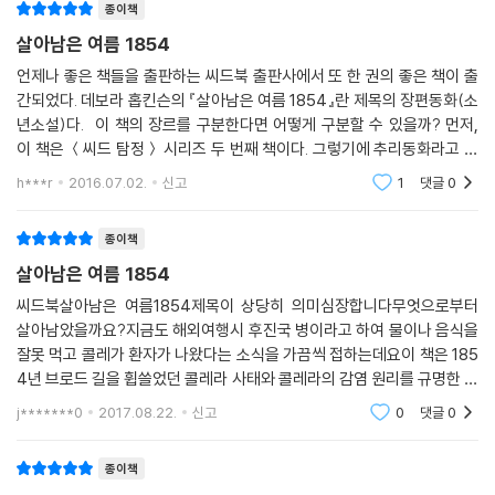
종이책
살아남은 여름 1854
언제나 좋은 책들을 출판하는 씨드북 출판사에서 또 한 권의 좋은 책이 출
간되었다. 데보라 홉킨슨의 『살아남은 여름 1854』란 제목의 장편동화(소
년소설)다. 이 책의 장르를 구분한다면 어떻게 구분할 수 있을까? 먼저,
이 책은 ＜씨드 탐정＞ 시리즈 두 번째 책이다. 그렇기에 추리동화라고 말
할 수 있겠다. 조금은 독특한 느낌의 추리동화. 왜 독특한가 하면, 어떤 범
h***r
2016.07.02.
신고
1
댓글
0
죄를 해결해나
종이책
살아남은 여름 1854
씨드북살아남은 여름1854제목이 상당히 의미심장합니다무엇으로부터
살아남았을까요?지금도 해외여행시 후진국 병이라고 하여 물이나 음식을
잘못 먹고 콜레가 환자가 나왔다는 소식을 가끔씩 접하는데요이 책은 185
4년 브로드 길을 휩쓸었던 콜레라 사태와 콜레라의 감염 원리를 규명한 존
스노 박사의 실화 감염 지도를 바탕으로 하여1854년 그 해 늦여름 616명
j*******0
2017.08.22.
신고
0
댓글
0
의 목숨을 앗아 간
종이책