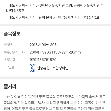
국내도서
어린이
5-6학년
5-6학년 그림/동화책
5-6학년 추
리/탐정/공포
국내도서
어린이
어린이 문학
그림/동화책
추리/탐정/공포
품목정보
발행일
2016년 06월 30일
쪽수, 무게, 크기
260쪽 | 396g | 153*224*20mm
ISBN13
9791185751870
KC인증
인증유형 : 적합성확인
줄거리
그해 늦여름 런던을 덮친 푸른 죽음의 공포! 모두의 손가락질 속에서 홀로
죽음의 행진을 막으려는 박사, 그리고 유일하게 그를 믿는 떠돌이 소년 뱀
장어. 이들은 푸른 죽음으로부터 브로드 길 주민들을 구하기 위해 고군분