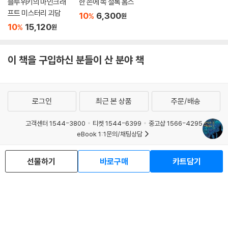
블루위키의 마인크래
한 손에 쏙 셜록 홈스
프트 미스터리 괴담
10
6,300
%
원
10
15,120
%
원
이 책을 구입하신 분들이 산 분야 책
로그인
최근 본 상품
주문/배송
고객센터 1544-3800
티켓 1544-6399
중고샵 1566-4295
eBook 1:1문의/채팅상담
예스이십사(주) 사업자 정보
선물하기
바로구매
카트담기
이용약관
개인정보처리방침
청소년보호정책
PC버전
회사소개
거래처관계자께
도서홍보
광고
Copyright © YES24 Corp. All Rights Reserved.
MATOM8