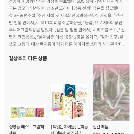
4부 브로드 길 펌프
전공하고 영화학 석사 과정을 수료했다. SBS 창사 기념 미니시리즈
19 엘리 부인
극본 공모에 당선되어 청소년 드라마 [공룡 선생] 극본을 집필했다.
20 끔찍한 우연
첫 SF 중편소설 「소년 시절」로 제3회 한국과학문학상 가작을, 『깊은
21 감금
밤 필통 안에서』로 제10회 비룡소문학상을, 『동갑』으로 제5회 웅진
22 막다른 골목
주니어그림책상을 받았다. [깊은 밤 필통 안에서] 시리즈를 쓰고, 『산
23 목요일 저녁 7시
딸기 크림봉봉』, 『살아남은 여름 1854』 등을 옮기고, 『감자 친구』를
24 펌프 손잡이
쓰고 그렸다. 대상 독자층이 각기 다른 이야기를 쓰다가 헤매곤 한다.
5부 최후의 사망자와 최초의 환자
길상효
의 다른 상품
25 수수께끼가 풀리다
26 헨리와 나
27 그해 여름
작가의 말
잊을 수 없는 한마디
브로드 길 콜레라 전염 사태 일지
성평등 베스트 그림책
[책읽는아이들] 문학동
질긴 매듭
세트
네 이복희 편집자 추천