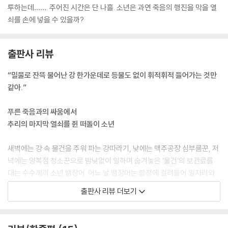
투하는데……. 주어진 시간은 단 나흘. 소년은 과연 죽음의 행진을 막을 열
쇠를 손에 넣을 수 있을까?
출판사 리뷰
“밀물로 잔뜩 불어난 강 한가운데로 등불도 없이 휘적휘적 들어가는 것만
같아.”
푸른 죽음과의 싸움에서
추리의 마지막 열쇠를 쥔 떠돌이 소년
새벽에는 강 속 물건을 주워 파는 강따라기, 낮에는 맥주공장 심부름꾼, 저
녁에는 양복점 청소꾼으로 밤낮없이 일하며 숨겨놓은 ‘물건’의 보관료를
대는 수수께끼 소년 뱀장어. 어느 날 뱀장어는 함정에 걸려들어 일자리와
물건이 위험에 빠질 위기에 처한다. 그 위기를 벗어나고자 도움을 청하려
출판사 리뷰 더보기
던 그때, 브로드 길을 가득 메운 푸른 죽음의 그림자를 발견한다. 이웃들을
살릴 희망은 천재 박사 존 스노뿐. 비밀스러운 소년 뱀장어의 정체, 조여 오
는 도끼눈의 추적, 그리고 죽음의 불안으로 술렁이는 거리를, 저자의 철저