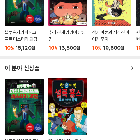
블루위키의 마인크래
추리 천재 엉덩이 탐정
잭키 마론과 사라진 이
헌
프트 미스터리 괴담
7
야기 모자
헌
10
15,120
10
13,500
10
10,800
1
%
%
%
원
원
원
이 분야 신상품