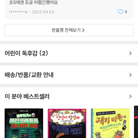
초5에겐 조금 어렵긴했어요
i*******e
2022.04.03.
0
한줄평 전체보기
어린이 독후감
2
배송/반품/교환 안내
이 분야 베스트셀러