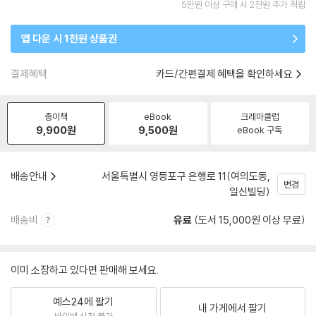
5만원 이상 구매 시 2천원 추가 적립
앱 다운 시 1천원 상품권
결제혜택
카드/간편결제 혜택을 확인하세요
종이책
eBook
크레마클럽
9,900
원
9,500
원
eBook 구독
배송안내
서울특별시 영등포구 은행로 11(여의도동,
변경
일신빌딩)
배송비
유료
(도서 15,000원 이상 무료)
이미 소장하고 있다면 판매해 보세요.
예스24에 팔기
내 가게에서 팔기
바이백 신청 불가