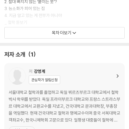
2. 절대 빠지지 않는 ‘붙이는 못’?
3. 능소화가 피어 있는 집
4. 지금 알고 있는 게 전부가 아니야
_ 철학 돋보기
목차 더보기
2. 높은 담 안쪽에 숨겨져 있던 진실
1. 담을 넘다
2. 그 집의 실체
저자 소개
1
3. 친절한 아저씨
_ 철학 돋보기
저
강영계
3. 베이컨의 네 가지 우상 이야기
관심작가 알림신청
1. 솟대
2. 네 가지 우상
서울대학교 철학과를 졸업하고 독일 뷔르츠부르크 대학교에서 철학
3. 우리만의 비밀
박사 학위를 받았다. 독일 프라이부르크 대학교와 프랑스 스트라스부
_ 철학 돋보기
르 대학교에서 교환교수를 지냈고, 건국대학교 문과대학장, 부총장
을 역임했다. 현재 건국대학교 철학과 명예교수이며 중국 서북대학교
4. 참다운 앎
객좌교수, 한국니체학회 고문으로 있다. 일평생 대중들이 철학에 쉽
1. 솟대 만들기
게 다가서고, 어린이와 청소년 들이 자신을 사랑하고 조화롭게 성장