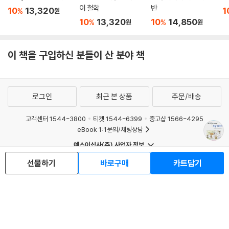
이 철학
반
10
13,320
1
%
원
10
13,320
10
14,850
%
%
원
원
이 책을 구입하신 분들이 산 분야 책
로그인
최근 본 상품
주문/배송
고객센터 1544-3800
티켓 1544-6399
중고샵 1566-4295
eBook 1:1문의/채팅상담
예스이십사(주) 사업자 정보
이용약관
개인정보처리방침
청소년보호정책
선물하기
바로구매
카트담기
PC버전
회사소개
거래처관계자께
도서홍보
광고
Copyright © YES24 Corp. All Rights Reserved.
MATOM8