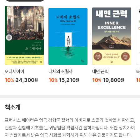
오디세이아
니체의 초월자
내면 근력
독
10
24,300
10
15,210
10
19,800
1
%
%
%
원
원
원
책소개
프랜시스 베이컨은 영국 경험론 철학의 아버지로 스콜라 철학을 비판하고,
관찰과 실험에 기초를 둔 귀납법을 확립시킨 철학자입니다. 또한 정치가이
자 법률가로서 낡은 영국 사회를 개혁하기 위해 애쓴 인물이기도 합니다.