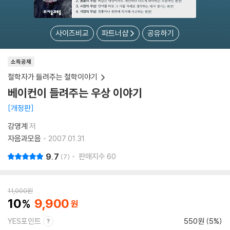
사이즈비교
파트너샵
공유하기
소득공제
철학자가 들려주는 철학이야기
베이컨이 들려주는 우상 이야기
개정판
강영계
저
자음과모음
2007.01.31.
9.7
판매지수
60
7
11,000
원
10
9,900
YES포인트
550원 (5%)