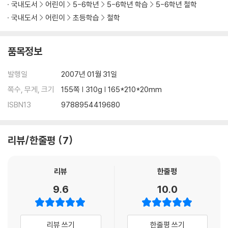
국내도서
어린이
5-6학년
5-6학년 학습
5-6학년 철학
국내도서
어린이
초등학습
철학
품목정보
발행일
2007년 01월 31일
쪽수, 무게, 크기
155쪽 | 310g | 165*210*20mm
ISBN13
9788954419680
리뷰/한줄평
7
리뷰
한줄평
9.6
10.0
리뷰 쓰기
한줄평 쓰기