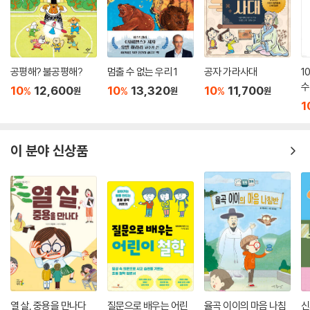
공평해? 불공평해?
멈출 수 없는 우리 1
공자 가라사대
1
수
10
12,600
10
13,320
10
11,700
%
%
%
원
원
원
1
이 분야 신상품
열 살, 중용을 만나다
질문으로 배우는 어린
율곡 이이의 마음 나침
신