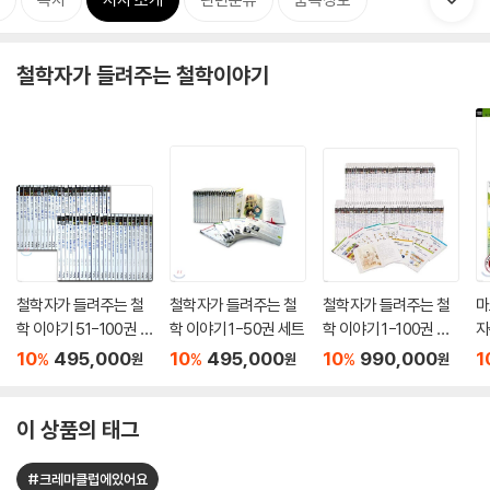
철학자가 들려주는 철학이야기
철학자가 들려주는 철
철학자가 들려주는 철
철학자가 들려주는 철
마
학 이야기 51-100권 세
학 이야기 1-50권 세트
학 이야기 1-100권 세
자
트
트 (두박스)
10
495,000
10
495,000
10
990,000
1
%
%
%
원
원
원
이 상품의 태그
#크레마클럽에있어요