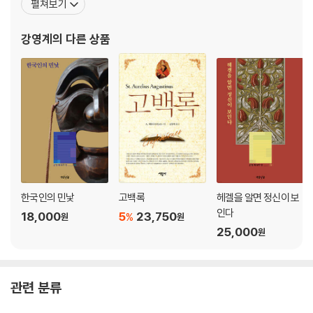
펼쳐보기
_ 철학 돋보기
하기를 바라는 마음을 담아 다양한 집필 활동을 펼쳐왔다. 저서로는
『청소년을 위한 사랑 에세이』 『청소년을 위한 행복론 에세이』 『청소
강영계
의 다른 상품
에필로그
년을 위한 철학 에세이』 『청소년을 위한 가치관 에세이』 『청
부록_ 통합형 논술 활용노트
한국인의 민낯
고백록
헤겔을 알면 정신이 보
인다
18,000
5
23,750
%
원
원
25,000
원
관련 분류