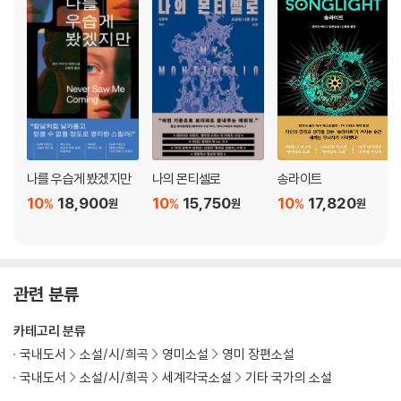
나를 우습게 봤겠지만
나의 몬티셀로
송라이트
10
18,900
10
15,750
10
17,820
%
%
%
원
원
원
관련 분류
카테고리 분류
국내도서
소설/시/희곡
영미소설
영미 장편소설
국내도서
소설/시/희곡
세계각국소설
기타 국가의 소설