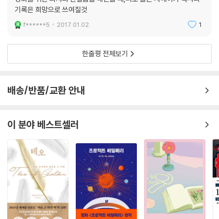
평화는 사람을 멍청하게 만드니까.
기록은 희망으로 쓰여질것
좋은 시절이 어떤 사람들에게는 나쁜 시절이야.”
f******5
2017.01.02.
1
역사는 사건 중심으로 서술된다. 그 서술엔 사건 발생 일시日時가 있고, 그
에 연루된 인물들이 있다. 숫자와 인물. 극도로 추상화된 개념으로 정리되
한줄평 전체보기
어 남는다. 때문에 역사의 시선에서 보면, 사건은 필연적인 것으로 보인다.
하지만 실재는 이와 다르다. 사건은 실체가 없다. 사건을 겪어내는 인물들
이 있을 뿐이다. 인물은, 그러니까 우리는 각자의 복잡하고도 불가해한 삶
배송/반품/교환 안내
을 꾸려가는 가운데 사건을 맞닥뜨리는 것뿐이다. 많은 이들의 삶이 특정
시점에 겹겹이 교차되고 수렴되는 지점이 사건이고, 그래서 현실과 삶의
시선으로 보면 사건은 필연보다 우연의 성격이 짙다.
이 분야 베스트셀러
『일곱 건의 살인에 대한 간략한 역사』는 이러한 맥락으로 봤을 때 ‘밥 말리
살해 기도’라는 1976년 12월의 실제 사건을 모티브로 하되 인물 중심, 즉
삶의 시점에서 이야기를 풀었다. 총 13명의 화자가 일곱 건의 살인과 연루
된 자신의 삶을, 그 사건이 지나고 나서도 기어이 이어지고 있는 자신의 이
야기를 전하는 형식이다. 작가는 오롯이 화자의 발화만으로 소설을 엮었
다. 독자들은 화자들의 이야기를 통해 우연과 우연이 만나 어떻게 필연과
역사를 만들어내는지를 확인할 수 있다.