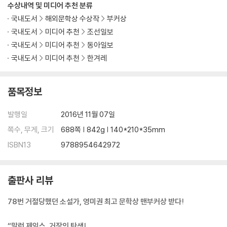
수상내역 및 미디어 추천 분류
국내도서
해외문학상 수상작
부커상
국내도서
미디어 추천
조선일보
국내도서
미디어 추천
동아일보
국내도서
미디어 추천
한겨레
품목정보
발행일
2016년 11월 07일
쪽수, 무게, 크기
688쪽 | 842g | 140*210*35mm
ISBN13
9788954642972
출판사 리뷰
78번 거절당했던 소설가, 영미권 최고 문학상 맨부커상 받다!
“말런 제임스, 거장의 탄생!