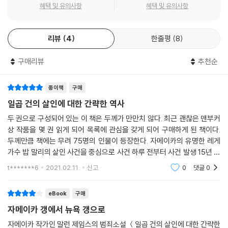
는 ‘축제’와 같은 달이다. 얼마 전 ‘밥 딜런’이라는 이례적인 수상자 발표로
혜택 및 유의사항
혜택 및 유의사항
화제를 불러일으킨 노벨문학상이 10월의 문을 열어주었다면, 10월의 문
을 닫는 행사는 바로 영미권 최고의 문학상으로 불리는 ‘맨부커상’이다.
리뷰
4
한줄평
8
(해마다 노벨문학상은 10월 첫번째 목요일에, 맨부커상은 10월 20일을
전후해 발표된다. 올해 노벨문학상의 경우 발표일이 이례적으로 한 주 늦
구매리뷰
추천순
춰지기도 했다.) 맨부커상은 영국을 비롯한 영연방 국가에서 출간된 영어
소설을 대상으로 하는 ‘맨부커상’과 영연방 외 지역 작가와 번역가에게 주
어지는 ‘맨부커 인터내셔널상’ 두 개 부문으로 나뉜다.
종이책
구매
일곱 건의 살인에 대한 간략한 역사
2016년 5월 소설가 한강의 ‘인터내셔널 맨부커상’ 수상으로 국내 독자들
두 권으로 구성되어 있는 이 책은 두께가 만만치 않다. 최근 괜찮은 맨부커
에게도 어느새 친숙한 이름이 된 ‘맨부커상’. 일각에서는 노벨문학상, 공쿠
상 작품을 몇 권 읽게 되어 목록에 관심을 갖게 되어 구매하게 된 책이다.
르상과 더불어 ‘세계3대 문학상’으로 꼽히기도 하는, 영국을 대표하는 권
두께만큼 책에는 무려 75명의 인물이 등장한다. 자메이카의 유명한 레게
위 있는 문학상이다. 혹 ‘세계3대 문학상’이라는 별칭에는 동의할 수 없는
가수 밥 말리의 살인 사건을 중심으로 사건 하루 전부터 사건 발생 15년 후
입장이라 해도, 살만 루슈디, 존 쿳시, 아룬다티 로이, 존 밴빌 등 그간의 역
까지를 다루고 있는데 우리나라 독재시설 못지 않게 1970년대의 자메이
t*******6
2021.02.11.
신고
0
댓글
0
대 수상작가 면모를 살펴보는 것만으로도, 1969년부터 시작되어 올해로
카도 상당히 혼
47회째를 맞고 있는 이 상의 ‘권위’와 ‘명성’을 쉽게 부정할 수 있는 사람은
eBook
구매
없을 것이다.
자메이카 갱에서 뉴욕 갱으로
올해의 수상작 발표를 앞두고, 2015년 맨부커상 수상작 『일곱 건의 살인
자메이카 작가인 말런 제임스의 범죄소설 ＜일곱 건의 살인에 대한 간략한