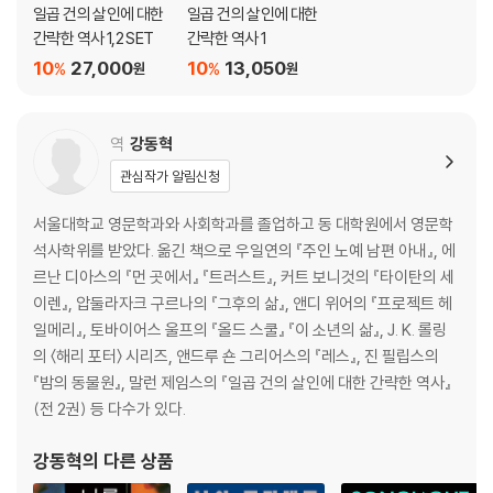
일곱 건의 살인에 대한
일곱 건의 살인에 대한
간략한 역사 1,2 SET
간략한 역사 1
10
27,000
10
13,050
%
%
원
원
역
강동혁
관심작가 알림신청
서울대학교 영문학과와 사회학과를 졸업하고 동 대학원에서 영문학
석사학위를 받았다. 옮긴 책으로 우일연의 『주인 노예 남편 아내』, 에
르난 디아스의 『먼 곳에서』 『트러스트』, 커트 보니것의 『타이탄의 세
이렌』, 압둘라자크 구르나의 『그후의 삶』, 앤디 위어의 『프로젝트 헤
일메리』, 토바이어스 울프의 『올드 스쿨』 『이 소년의 삶』, J. K. 롤링
의 〈해리 포터〉 시리즈, 앤드루 숀 그리어스의 『레스』, 진 필립스의
『밤의 동물원』, 말런 제임스의 『일곱 건의 살인에 대한 간략한 역사』
(전 2권) 등 다수가 있다.
강동혁
의 다른 상품