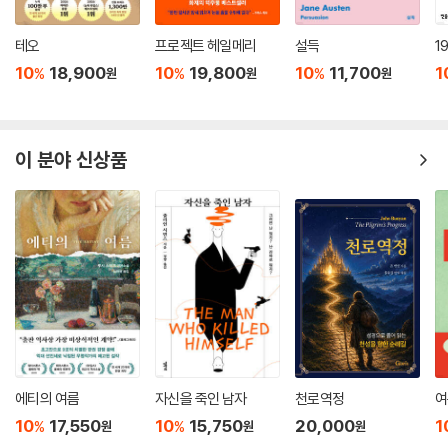
『일곱 건의 살인에 대한 간략한 역사』는 총 5부로 구성되어 있다. 1976년
테오
프로젝트 헤일메리
설득
1
12월 2일, 사건이 있기 하루 전의 일이 소개되는 1부, ‘밥 말리 살해 기도’사
10
18,900
10
19,800
10
11,700
1
%
%
%
원
원
원
건 당일인 1976년 12월 3일을 다룬 2부, 그로부터 3년 뒤인 1979년을 배
경으로 한 3부, 9년 후인 4부, 5부에선 15년 후인 1991년을 사는 인물들
을 담았다. 인물들은 ‘사건 발생’의 과거에도, 현재에도, 미래에도 살고 있
이 분야 신상품
다. 그건 우리의 삶이 굴러가는 방식이고 존재하는 방식이며 있는 그대로
의 모습이다.
각 부의 포문을 열거나 닫는 것은 사망한 전직 정치인 ‘조지 아서 제닝스
경’이다. 제닝스 경은 유령이다. 때문에 자신의 이야기만 하는 각 화자들이
놓치는 부분들을 관조하며 유기적으로 엮어준다. 1부에선 밥 말리 살해 기
도와 직접적으로 연관된 사람들이 사건을 어떻게 준비했는지, 혹은 연관되
지 않았던 사람들이 우연히 어떻게 연결될지를 암시한다. 우선 갱단이 장
악한 자메이카의 게토가 등장하고, 갱단의 보스 파파-로, 그의 오른팔 역
할을 하는 조시 웨일스, 게토 소년인 밤-밤, 데무스가 자신의 이야기를 한
다. 이들처럼 밑바닥 인생은 아니지만 ‘중산층’이라 스스로를 인지하면서
에티의 여름
자신을 죽인 남자
천로역정
여
도 희망이 전혀 보이지 않는, 우연히 밥 말리와 하룻밤을 보낸 후 임신을 하
10
17,550
10
15,750
20,000
1
%
%
원
원
원
게 된 니나 버지스도 등장하며 밥 말리를 취재하기 위해 파견된 「롤링 스