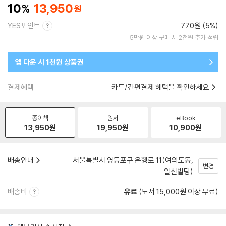
10
13,950
YES포인트
770원 (5%)
5만원 이상 구매 시 2천원 추가 적립
앱 다운 시 1천원 상품권
결제혜택
카드/간편결제 혜택을 확인하세요
종이책
원서
eBook
13,950
원
19,950
원
10,900
원
배송안내
서울특별시 영등포구 은행로 11(여의도동,
변경
일신빌딩)
배송비
유료
(도서 15,000원 이상 무료)