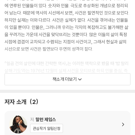
에 연루된 인물들이 있다. 숫자와 인물. 극도로 추상화된 개념으로 정리되
어 남는다. 때문에 역사의 시선에서 보면, 사건은 필연적인 것으로 보인다.
하지만 실재는 이와 다르다. 사건은 실체가 없다. 사건을 겪어내는 인물들
이 있을 뿐이다. 인물은, 그러니까 우리는 각자의 복잡하고도 불가해한 삶
을 꾸려가는 가운데 사건을 맞닥뜨리는 것뿐이다. 많은 이들의 삶이 특정
시점에 겹겹이 교차되고 수렴되는 지점이 사건이고, 그래서 현실과 삶의
시선으로 보면 사건은 필연보다 우연의 성격이 짙다.
『일곱 건의 살인에 대한 간략한 역사』는 이러한 맥락으로 봤을 때 ‘밥 말리
살해 기도’라는 1976년 12월의 실제 사건을 모티브로 하되 인물 중심, 즉
삶의 시점에서 이야기를 풀었다. 총 13명의 화자가 일곱 건의 살인과 연루
책소개 더보기
된 자신의 삶을, 그 사건이 지나고 나서도 기어이 이어지고 있는 자신의 이
야기를 전하는 형식이다. 작가는 오롯이 화자의 발화만으로 소설을 엮었
다. 독자들은 화자들의 이야기를 통해 우연과 우연이 만나 어떻게 필연과
저자 소개
2
역사를 만들어내는지를 확인할 수 있다.
저
말런 제임스
『일곱 건의 살인에 대한 간략한 역사』는 총 5부로 구성되어 있다. 1976년
12월 2일, 사건이 있기 하루 전의 일이 소개되는 1부, ‘밥 말리 살해 기도’사
관심작가 알림신청