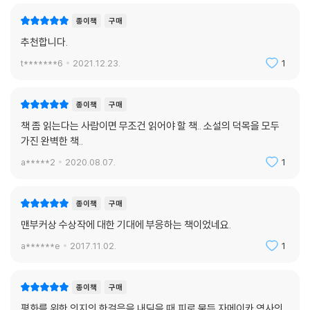
자리잡은 냉전시대 세계사를 쥐락펴락하던 미국이라는 ‘보이지 않는 손’의
종이책
구매
면면을 보여준다. 75명의 등장인물과 13명의 내레이터를 각기 특유의 개
추천합니다.
성과 화법으로 창조해내는 솜씨에서는 가히 혀를 내두르게 된다. 2015년
t*******6
2021.12.23.
1
의 맨부커상은 처음부터 말런 제임스의 것이었는지도 모른다.
종이책
구매
● 레게 황제 밥 말리 암살 미수 사건을 키워드로 펼쳐지는,
책 좀 읽는다는 사람이면 무조건 읽어야 할 책.. 소설의 덕목을 모두
자메이카의 혼란의 정치사와 냉전시대 빅브라더 미국의 두 얼굴
가진 완벽한 책..
- ‘평화’란 무엇이고, 과연 얻을 만한 가치가 있는 것인가?
a*****2
2020.08.07.
1
“밥 말리를 죽여라!”
1976년 12월, 밥 말리를 죽이려는 소년들이 움직이기 시작한다.
종이책
구매
맨부커상 수상작에 대한 기대에 부응하는 책이었네요.
75명의 등장인물, 13명의 내레이터
a******e
2017.11.02.
1
폭발할 듯한 에너지와 매혹적 섬세함의 공존
압도하는 구술 서사의 대향연
종이책
구매
“위험한 거지, 평화라는 건.
평화를 위한 의지의 한걸음을 내딛을 때,피로 물든 자메이카 역사의