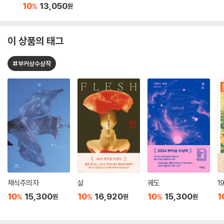
10
13,050
%
원
이 상품의 태그
#부커상수상작
채식주의자
살
궤도
1
10
15,300
10
16,920
10
15,300
1
%
%
%
원
원
원