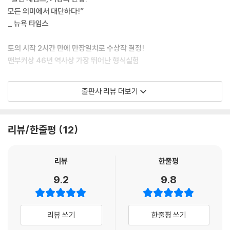
모든 의미에서 대단하다!”
_ 뉴욕 타임스
토의 시작 2시간 만에 만장일치로 수상작 결정!
맨부커상 46년 역사상 가장 뛰어난 형식실험
75명의 등장인물, 13명의 내레이터
출판사 리뷰 더보기
폭발할 듯한 에너지와 매혹적 섬세함의 공존
압도하는 구술 서사의 대향연
리뷰/한줄평
12
“이 작품은 범죄의 세계를 넘어
우리가 거의 알지 못했던 역사 속으로 깊숙이 안내하는 소설로,
이 시대의 고전이 될 것이다.”
리뷰
한줄평
_ 2015 맨부커상 심사위원회
9.2
9.8
● 2015 맨부커상 화제의 수상작, 문학동네 출간!
리뷰 쓰기
한줄평 쓰기
해마다 10월은 전 세계 문학 출판 현장에 긴장과 환호를 동시에 가져다주