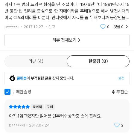
에 대한 간략한 역사(A Brief History of Seven Killings』가 문학동네에
역사＞는 범죄 느와르 형식을 띤 소설이다. 1976년부터 1991년까지 15
년 동안 밥 말리를 중심으로 한 자메이카를 주배경으로 해서 냉전시대의
서 번역 출간된다.
미국 CIA의 테러를 다룬다. 인터넷에서 자료를 좀 뒤져보니까 등장인물만
75명이라고 한다. 실제 주요화자만 보더라도 10명 이상 (이것도 찾아보니
심사위원 토의 시작 두 시간 만에 만장일치로 수상작으로 선정된 말런 제
p*****a
2017.12.27.
신고
0
댓글
0
정확히 13명이라고
임스(Marlon James)의 이 장편소설은 자메이카인으로 최초의 맨부커
상 수상이라는 점에서도 화제가 되었다. 그러나 이 작품이 2015년 수장작
리뷰 전체보기
발표와 함께 커다란 화제를 불러일으킨 가장 큰 이유는 무엇보다도 맨부커
상 46년 역사상 가장 뛰어난 형식실험을 선보인 작품이라는 점이었다. 「뉴
리뷰
4
한줄평
8
욕 타임스」는 말런 제임스의 이러한 형식실험을 두고 이렇게 평하기도 했
다. “자메이카 빈민가를 배경으로 한 1973년 영화 「어려우면 어려울수록」
의 쿠엔틴 타란티노식 리메이크! 각본은 올리버 스톤과 윌리엄 포크너, B
클린봇
이 부적절한 글을 감지 중입니다.
설정
GM은 밥 말리가 맡았다.”
구매한줄평
추천순
바로 이것이 말런 제임스다. 쿠엔틴 타란티노의 천재성과 올리버 스톤의
문제의식, 윌리엄 포크너의 바로크 스타일과 문체, 이 모든 것 혹은 그 이상
종이책
구매
의 것이 말런 제임스라는, 이제까지 우리가 모르고 있던 이 새로운 거장의
아직 1읽고있지만 읽어본 맨부커수상작중 손에 꼽혀요.
혈관을 흐르고 있다. 『일곱 건의 살인에 대한 간략한 역사』라는 이 결코 간
b******l
2017.07.24.
2
략하지 않은 동시대 역사소설을 통해 말런 제임스는 레게 황제 밥 말리 암
살 미수 사건을 키워드 삼아 고국 자메이카의 혼란의 정치사와 그 이면에