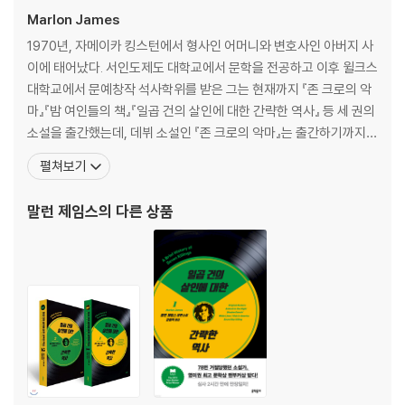
건 당일인 1976년 12월 3일을 다룬 2부, 그로부터 3년 뒤인 1979년을 배
Marlon James
경으로 한 3부, 9년 후인 4부, 5부에선 15년 후인 1991년을 사는 인물들
을 담았다. 인물들은 ‘사건 발생’의 과거에도, 현재에도, 미래에도 살고 있
1970년, 자메이카 킹스턴에서 형사인 어머니와 변호사인 아버지 사
다. 그건 우리의 삶이 굴러가는 방식이고 존재하는 방식이며 있는 그대로
이에 태어났다. 서인도제도 대학교에서 문학을 전공하고 이후 윌크스
의 모습이다.
대학교에서 문예창작 석사학위를 받은 그는 현재까지 『존 크로의 악
마』『밤 여인들의 책』『일곱 건의 살인에 대한 간략한 역사』 등 세 권의
소설을 출간했는데, 데뷔 소설인 『존 크로의 악마』는 출간하기까지
출판사에서 78번 거절당했다. (『해리포터』가 출판사에서 거절당한
펼쳐보기
횟수(12번)의 6배를 웃도는 수치다.) 말런 제임스는 사람들이 읽고
싶지 않아 하는 종류의 이야기를 쓰고 있다고 생각해 소설 원고를 다
말런 제임스
의 다른 상품
없애버린 적도 있었다 한다. 당시 글쓰기를