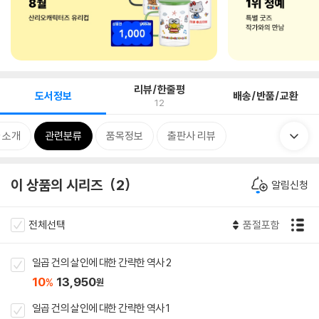
리뷰/한줄평
도서정보
배송/반품/교환
12
 소개
관련분류
품목정보
출판사 리뷰
이 상품의 시리즈
2
알림신청
전체선택
품절포함
일곱 건의 살인에 대한 간략한 역사 2
10
13,950
%
원
일곱 건의 살인에 대한 간략한 역사 1