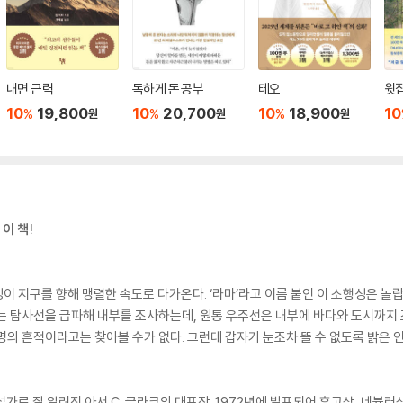
내면 근력
독하게 돈 공부
테오
윗집
10
19,800
10
20,700
10
18,900
10
%
%
%
원
원
원
이 책!
성이 지구를 향해 맹렬한 속도로 다가온다. ‘라마’라고 이름 붙인 이 소행성은 놀
는 탐사선을 급파해 내부를 조사하는데, 원통 우주선은 내부에 바다와 도시까지 
명의 흔적이라고는 찾아볼 수가 없다. 그런데 갑자기 눈조차 뜰 수 없도록 밝은
로 잘 알려진 아서 C. 클라크의 대표작. 1972년에 발표되어 휴고상, 네뷸러상