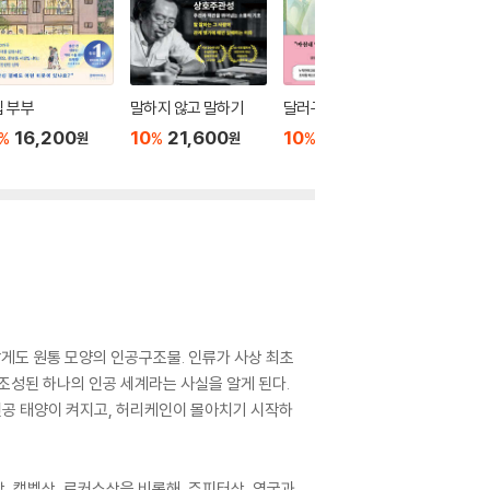
 부부
말하지 않고 말하기
달러구트 꿈 백화점 0
위버멘
16,200
10
21,600
10
16,020
10
1
%
%
%
%
원
원
원
랍게도 원통 모양의 인공구조물. 인류가 사상 최초
조성된 하나의 인공 세계라는 사실을 알게 된다.
 인공 태양이 켜지고, 허리케인이 몰아치기 시작하
, 캠벨상, 로커스상을 비롯해, 주피터상, 영국과