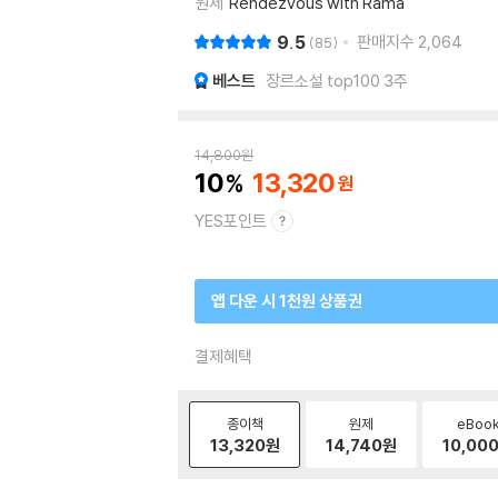
원제
Rendezvous with Rama
9.5
판매지수
2,064
85
베스트
장르소설 top100 3주
14,800
원
10
13,320
YES포인트
앱 다운 시 1천원 상품권
결제혜택
종이책
원제
eBoo
13,320
원
14,740
원
10,00