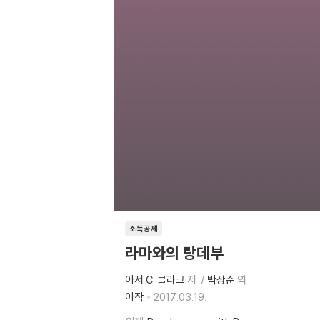
소득공제
라마와의 랑데부
아서 C. 클라크
저
박상준
역
아작
2017.03.19.