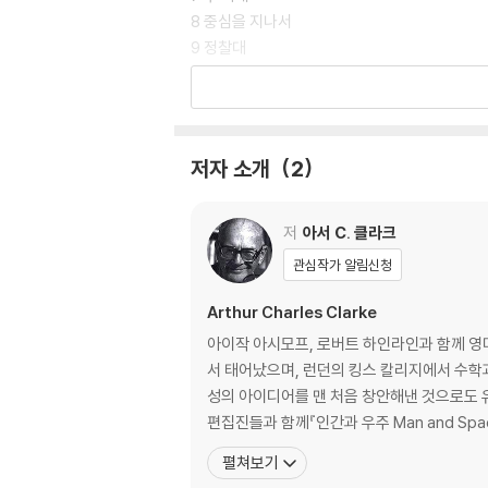
8 중심을 지나서
9 정찰대
10 암흑으로의 하강
11 남자들, 여자들, 그리고 원숭이들
12 신들에게로 향하는 계단
13 라마의 평원
저자 소개
2
14 폭풍 경보
15 바닷가
16 킬라케쿠아
저
아서 C. 클라크
17 봄
관심작가 알림신청
18 새벽
19 수성의 경고
Arthur Charles Clarke
20 계시록
아이작 아시모프, 로버트 하인라인과 함께 영미
21 폭풍 이후
서 태어났으며, 런던의 킹스 칼리지에서 수학과
22 항해
성의 아이디어를 맨 처음 창안해낸 것으로도 유명하다. 주로 우주 비행에 대한 소설과 글들을 출판했고 영국 행성간 학회의 임원이었다. 독자
23 라마국 뉴욕시
편집진들과 함께『인간과 우주 Man and Sp
24 잠자리
펼쳐보기
25 시험비행