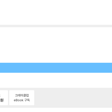
k
크레마클럽
0
원
eBook 구독