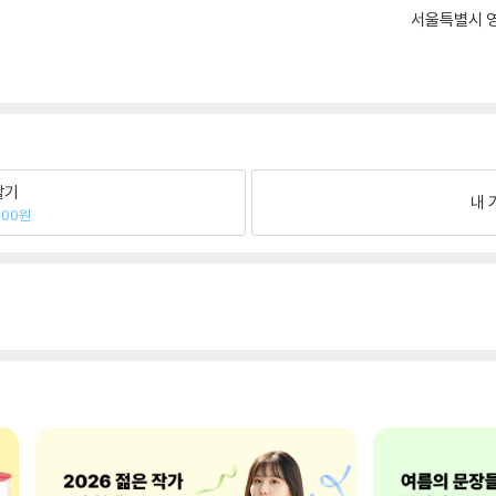
서울특별시 영
팔기
내 
000원