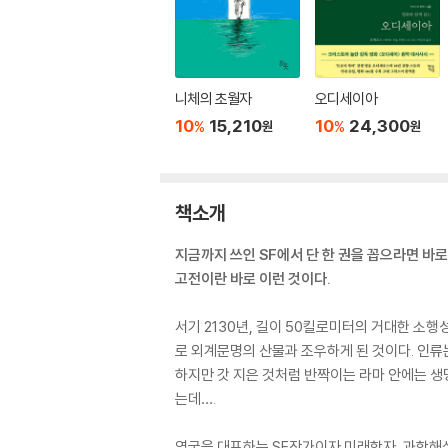
니체의 초월자
오디세이아
10
15,210
10
24,300
%
%
원
원
책소개
지금까지 쓰인 SF에서 단 한 권을 꼽으라면 바로 
고전이란 바로 이런 것이다.
서기 2130년, 길이 50킬로미터의 거대한 소행
로 외계문명의 산물과 조우하게 된 것이다. 인류
하지만 갓 지은 것처럼 반짝이는 라마 안에는 생
는데….
영국을 대표하는 SF작가이자 미래학자, 과학해설가