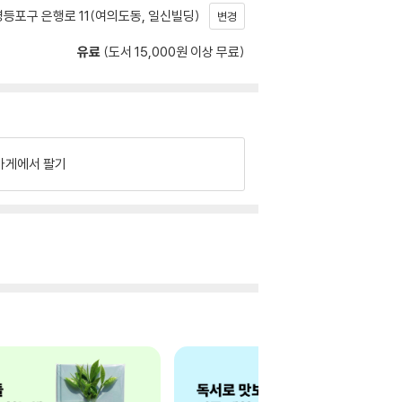
등포구 은행로 11(여의도동, 일신빌딩)
변경
유료
(도서 15,000원 이상 무료)
가게에서 팔기