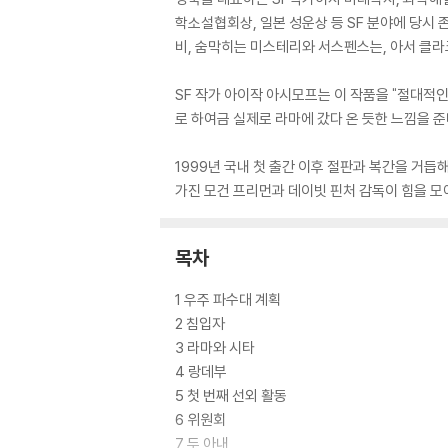
학소설협회상, 일본 성운상 등 SF 분야에 당시
비, 숨막히는 미스테리와 서스펜스는, 아서 클
SF 작가 아이작 아시모프는 이 작품을 "절대적
로 하여금 실제로 라마에 갔다 온 듯한 느낌을 준
1999년 국내 첫 출간 이후 절판과 복간을 거듭
가진 모건 프리먼과 데이빗 핀처 감독이 힘을 모
목차
1 우주 파수대 계획
2 침입자
3 라마와 시타
4 랑데부
5 첫 번째 선외 활동
6 위원회
7 두 아내