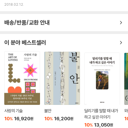
2018.02.12.
배송/반품/교환 안내
이 분야 베스트셀러
사랑의 기술
불안
달리기를 말할 때 내가
와
하고 싶은 이야기
10
16,920
10
16,200
1
%
%
원
원
10
13,050
%
원