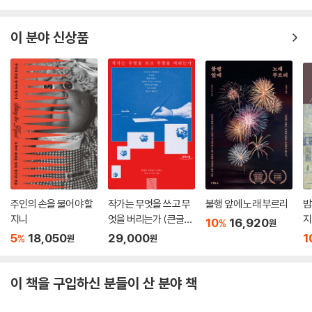
이 분야 신상품
주인의 손을 물어야 할
작가는 무엇을 쓰고 무
불행 앞에 노래 부르리
밤
지니
엇을 버리는가 (큰글자
지
10
16,920
%
원
도서)
5
18,050
29,000
1
%
원
원
이 책을 구입하신 분들이 산 분야 책