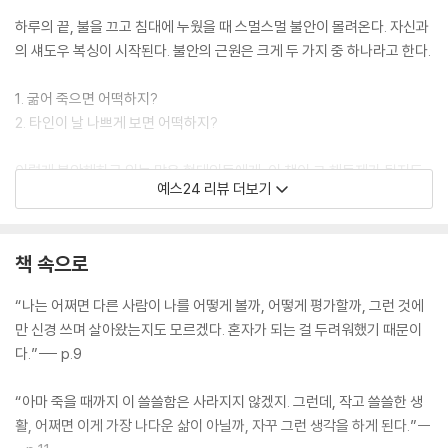
하루의 끝, 불을 끄고 침대에 누웠을 때 스멀스멀 불안이 몰려온다. 자신과
의 섀도우 복싱이 시작된다. 불안의 근원은 크게 두 가지 중 하나라고 한다.
1. 굶어 죽으면 어떡하지?
2. 타인이 날 나쁘게 보면 어떡하지?
이렇게 불안해하고 있는 많은 현대인들에게, 이 책이 그 해독제가 될지도
예스24 리뷰 더보기
모르겠다. 『그리고 생활은 계속된다』는 『퇴사하겠습니다』로 퇴사 신드롬
을 불러일으킨 이나가키 에미코의 책이다. 이 책에서 그는 절약하는 삶을
선택한다. 퇴사를 했기 때문에 수입이 일정하지 않기 때문이다. 도대체 어
책 속으로
디까지 절약할 수 있는 건가 싶지만, 전기세를 아끼기 위해 전자레인지를
없애는 건 약과다. 그는 절약을 위해 청소기도 없애고 결국에는 냉장고도
“나는 어쩌면 다른 사람이 나를 어떻게 볼까, 어떻게 평가할까, 그런 것에
없애버리는, 그야말로 흔히 생활 필수품이라 생각할만한 모든 것들을 없애
만 신경 쓰며 살아왔는지도 모르겠다. 혼자가 되는 걸 두려워했기 때문이
버린다.
다.”--- p.9
냉장고 없음. 저장 불가능. 오늘 먹을 양식만 구입해서 쓱싹 요리해서 먹는
“아마 죽을 때까지 이 쓸쓸함은 사라지지 않겠지. 그런데, 작고 쓸쓸한 생
다. 낭비 없는 삶이 시작된다. 사지 않으니 돈이 절약된다. 생활에 필요한
활, 어쩌면 이게 가장 나다운 삶이 아닐까, 자꾸 그런 생각을 하게 된다.”--
돈은 사실 그렇게 많지 않다. '1. 굶어 죽으면 어떡하지!'는 해결.