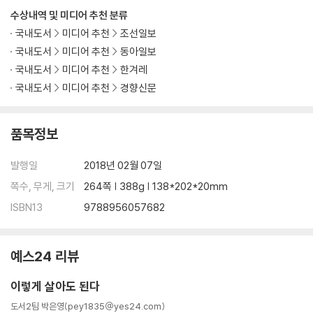
수상내역 및 미디어 추천 분류
국내도서
미디어 추천
조선일보
국내도서
미디어 추천
동아일보
국내도서
미디어 추천
한겨레
국내도서
미디어 추천
경향신문
품목정보
발행일
2018년 02월 07일
쪽수, 무게, 크기
264쪽 | 388g | 138*202*20mm
ISBN13
9788956057682
예스24 리뷰
이렇게 살아도 된다
도서2팀 박은영(pey1835@yes24.com)