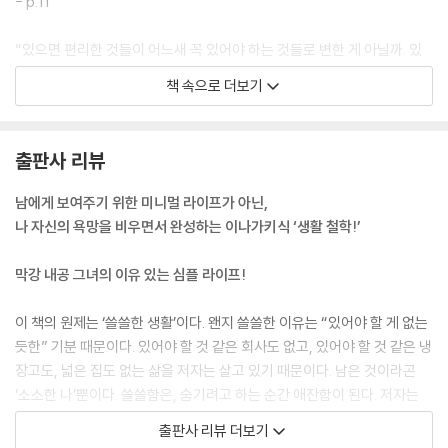
- p.11
내가 선택한 삶이므로 '2. 타인이 날 나쁘게 보면 어떡하지?'는 자연스레
“있으면 편리한 것들이 어느새 꼭 있어야 하는 것들로 변한 게 아닐까. 있
해결될 것만 같지만. 불안이 그리 만만한 상대였다면 인류는 아직도 불안
는 것이 당연하다고 여기기 때문에, 아무리 사소한 것일지라도, 없어지는
과 싸우고 있진 않을 것이다. 다만 사지 않는 삶을 통해 내 안의 욕망을 누
책 속으로 더보기
게 두려운 것은 아닐까. 불안한 게 아닐까.”--- p.68
그러뜨릴 수 있다. 이렇게 살아도 된다.
“인간 고뇌의 대부분은 지나간 과거를 후회하거니 오지 않은 미래를 걱정
출판사 리뷰
하면서 생기는 것이다.”--- p.127
남에게 보여주기 위한 미니멀 라이프가 아닌,
“내가 과거에 아무리 많은 실패를 거듭하고 모욕과 배신과 불합리한 대우
나 자신의 욕망을 비우면서 완성하는 이나가키식 ‘생활 철학!’
속에서 흙탕물을 뒤집어썼더라도, 나의 미래가 아무리 어둡고 험난할 것이
라는 예감에 휩싸여도, ‘지금 이 순간’엔 아무런 문제가 없다. 그 한 순간, 한
막강 내공 그녀의 이유 있는 심플 라이프!
순간을 최선을 다해 살 수밖에 없지 않은가! 그것으로 충분하지 않은가!--
- p.127
이 책의 원제는 ‘쓸쓸한 생활’이다. 왠지 쓸쓸한 이유는 “있어야 할 게 없는
듯한” 기분 때문이다. 있어야 할 것 같은 회사도 없고, 있어야 할 것 같은 냉
“나는 지금, 미래(앞으로 쓰게 될 식재료)도 과거(사서 냉장고에 넣어둔
장고도, 넓은 집도 없는 삶을 저자는 살고 있기 때문이다. 남은 것이라곤
식재료)도 없는 날을 살고 있다. 사실 따분하기는 하다. 두근거리는 꿈이
‘소소한 나’뿐이다. 쓸쓸함은, 숨기려고 하는 순간 애잔함이 된다. 저자는
없기 때문이다. 당근과 튀긴 두부밖에 살 수 없는 밋밋하고 ‘소소한 지금’을
쓸쓸한 것을 숨기거나 두려워하지 않기로 결심한다. 그랬더니 쓸쓸함은
출판사 리뷰 더보기
살아야 하기 때문이다. 하지만 소소한 지금이 뭐가 어때서!--- p.129
‘자유’와 ‘성취’의 감정을 안겨주었다.