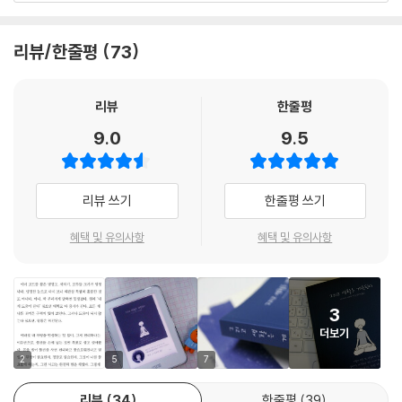
“지금까지 냉장고 깊숙이 가득 채워넣으며 얼마나 많은 것들을 상하게 만
이 책의 저자인 이나가키 에미코는 아사히신문 기자 시절, ‘개인적 차원의
리뷰/한줄평
73
들었나! 어쩌면 내 인생 역시 마찬가지가 아니었을까? 이런 꿈 저런 꿈을
탈원전 생활’을 시작했다. 동일본대지진 당시 있었던 후쿠시마 원자력발전
그러모아 한자리에 방치한 다음, 조금씩 상하게 만들어온 건 아닐까?---
소 사고를 지켜보면서, 전기를 사용하는 물건들에 대해 의문이 생겼기 때
p.131
문이다. 우리는 왜 전기 제품을 사용하고 있을까? 그것들은 정말 우리에게
리뷰
한줄평
‘편리함’을 가져다주었을까? 우리의 삶은 전기 제품의 사용으로 정말 풍요
9.0
9.5
“뭔가를 손에 넣더라도, 주위를 둘러보면 더 좋은 것, 더 많은 것을 손에 넣
로워졌을까? 지금 우리가 불평하고 불만을 토로해야 하는 이유는 지금보
은 사람들이 있다. 겨우 손에 넣은 만족은, 곧바로 불만과 비참의 원천이 된
다 더 편리해져야 하기 때문일까? 더 편리해지기 위해 더 많은 물건을 만들
다.” --- p.194
고 더 많이 소유해야 하는 것일까? 더 많이 소유하면 더 행복해질 수 있는
리뷰 쓰기
한줄평 쓰기
것일까?
“그래서 우리는 풍요로워졌는가? 다들 괴롭다고 아우성이다. 왜일까? 풍
혜택 및 유의사항
혜택 및 유의사항
요로워지기 위해서는 무언가를 사야 한다. 그것도 끊임없이 사야 한다. 끊
저자는 나아가, 이제껏 ‘필요하다’고 믿었던 모든 것들에 의문을 품게 되었
임없이 남과 비교해야 하니까. 끝없는 경쟁이 이어진다. 돈은 없어지고, 집
다. 속해 있지 않으면 불안한 회사는 물론이고, 산더미 같은 옷과 신발, 이
은 좁아지고, 월세는 늘어간다. 어디가 끝인지 아무도 모른다.”--- p.195
사 때가 되어야 빛을 보는 냉장고 속의 음식들, 꺼내 읽지 않는 무거운 책들
3
과 먼지 쌓인 음반들. 몇 년 농성이라도 벌일 것처럼 ‘언젠가 쓸 것들’이 집
“아무도 ‘필요하다’고 생각지 못했던 것들이 점점 필요한 것이 되어갔다.
더보기
안에 넘쳐나고 있었다. 퇴사를 하고, 그녀는 ‘회사’처럼, ‘없어도 살 수 있지
‘더 필요하다’는 메시지가 세상에 넘쳐났고, ‘왠지 필요한 것 같은’ 생각에
않을까’ 싶은 물건들을 차례로 처분하고, 낡고 오래된 집으로 이사했다. 편
2
5
7
사람들은 사도 사도 멈출 줄을 몰랐다. 이게 바로 ‘경제 성장’의 실체다. 그
리한 것들에 기대 묻어놓았던 자신의 잠재력을 ‘채굴하고’, 겨울의 맛과 여
래서 우리는 행복해졌을까.
리뷰
34
한줄평
39