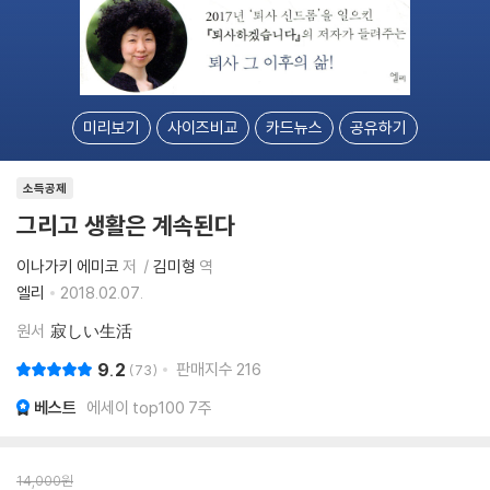
미리보기
사이즈비교
카드뉴스
공유하기
소득공제
그리고 생활은 계속된다
이나가키 에미코
저
김미형
역
엘리
2018.02.07.
원서
寂しい生活
9.2
판매지수
216
73
베스트
에세이 top100 7주
14,000
원