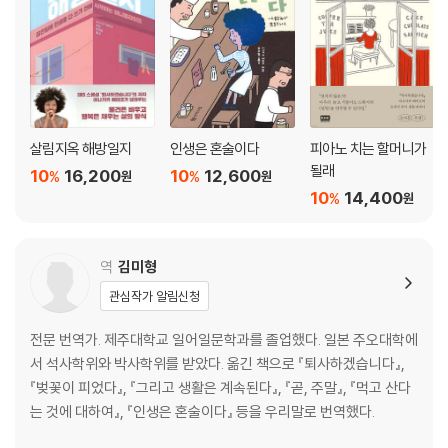
살림지옥 해방일지
인생은 혼술이다
피아노 치는 할머니가
될래
10
16,200
10
12,600
%
%
원
원
10
14,400
%
원
역
김미형
관심작가 알림신청
전문 번역가. 제주대학교 일어일문학과를 졸업했다. 일본 주오대학에
서 석사학위와 박사학위를 받았다. 옮긴 책으로 『퇴사하겠습니다』,
『벚꽃이 피었다』, 『그리고 생활은 계속된다』, 『곧, 주말』, 『먹고 산다
는 것에 대하여』, 『인생은 혼술이다』 등을 우리말로 번역했다.