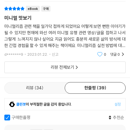
『그리고 생활은 계속된다』는 단순히 미니멀리즘을 말하는 책이 아니다. 다
eBook
구매
버리고 숲속에 들어가 도를 닦으라고 말하는 책도 아니다. 다만 심플하게
미니멀 맛보기
살아가고 있는 저자의 목소리에 귀 기울일 필요가 분명히 있다. 끊임없이
물건을 사들이는 것이 ‘능력’이고, 그런 능력이 있어야 행복할 것이라고 믿
미니멀리즘 관련 책을 일가닥 접하게 되었어요 어떻게 보면 뻔한 이야기가
될 수 있지만 현재에 와선 여러 미니멀 유행 관련 영상/글을 접하고 나서
는 우리의 욕망에 대한, 미세 먼지 가득한 우리의 ‘풍요로운’ 현주소에 대한
그렇게 느껴지지 않나 싶어요 지금 읽어도 충분히 새로운 삶의 방식에 대
신랄한 반성이 담겨 있기 때문이다. 지금도 계속되고 있는 자신의 ‘생활’을
한 간접 경험을 할 수 있게 해주는 책이에요. 미니멀리즘 실천 방법에 대한
통해, 정체 모를 불안감을 없애고 살아갈 수 있는 슬기로운 힌트를 던져주
걸 얻을 수 있다기 보단 이렇게 사는 사람도 있구나 정도로 받아 들이면 좋
고 있기 때문이다.
d*******9
2023.01.22.
신고
0
댓글
0
을 것
리뷰 전체보기
리뷰
34
한줄평
39
클린봇
이 부적절한 글을 감지 중입니다.
설정
구매한줄평
추천순