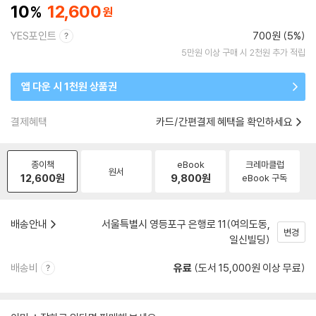
10
12,600
YES포인트
700원 (5%)
5만원 이상 구매 시 2천원 추가 적립
앱 다운 시 1천원 상품권
결제혜택
카드/간편결제 혜택을 확인하세요
종이책
eBook
크레마클럽
원서
12,600
원
9,800
원
eBook 구독
배송안내
서울특별시 영등포구 은행로 11(여의도동,
변경
일신빌딩)
배송비
유료
(도서 15,000원 이상 무료)