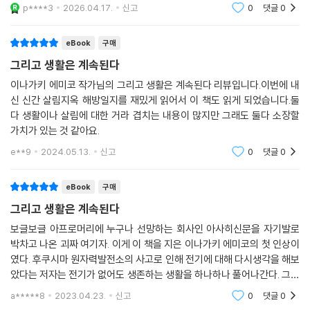
이 책은 단숨에 읽어낼 수 있지만, 지금까지의 사고방식을 크게 뒤흔드는
p****3
2026.04.17.
신고
0
댓글
0
책이다. “냉장고 안에는 사고 싶은 욕구와 먹고 싶은 욕구가 터질 듯이 가
득 차 있다”는 저자의 말이 정곡을 찌른다.
eBook
구매
그리고 생활은 계속된다
냉장고가 생기면서 사람들은 ‘얼마든지’ 먹을거리를 살 수 있게 되었다. 머
이나가키 에미코 작가님의 그리고 생활은 계속된다 리뷰입니다.이번에 내
릿속으로 미래의 식탁을 상상하며 ‘언젠가’ 먹을 것들을 열심히 장바구니
신 신간 살림지옥 해방일지를 재밌게 읽어서 이 책도 읽게 되었습니다.둘
에 담는다. 오늘 다 먹지 않아도 되니까. 사람들은 이제, 다 먹을 수 없을 만
다 생활이나 살림에 대한 거라 겹치는 내용이 많지만 그래도 둘다 소장할
큼 사게 되었다. 언젠가 먹을 테니까 괜찮다고 스스로를 설득하면서. 냉장
가치가 있는 것 같아요.
고의 용량이 커져가는 모습은 사람들의 욕망이 확대되어가는 모습 그 자체
e**9
2024.05.13.
신고
0
댓글
0
이다. 제발 좀 큰 냉장고가 필요하다고 나에게 강요하지 말아달라고!
eBook
구매
물건이 많아지고, 할 수 있는 일들이 많아지고, 그것이 분명 풍요이긴 하다.
하지만 우리의 삶도 덩달아 커지고 복잡해졌다. 할 수 있는 일이 많아진다
그리고 생활은 계속된다
는 것은 해야 할 일이 많아진다는 뜻이기도 하다. 그리고 어느새 모두들, 무
보글보글 아프로머리에 누구나 선망하는 회사인 아사히신문을 자기발로
엇을 하고 싶은지, 무엇을 해야 할지 알 수 없게 되고 말았다. 그런데도 여
박차고 나온 괴짜 여기자. 이게 이 책을 지은 이나가키 에미코의 첫 인상이
전히 사방에 ‘당신에겐 무언가가 부족하다’는 메시지가 넘쳐난다. ‘그것만
였다. 후쿠시마 원자력발전소의 사고로 인해 전기에 대해 다시생각을 해보
손에 넣으면 행복해진다’고 외쳐댄다. 우리는 지금 ‘만들어진 혼란’ 속에 존
았다는 저자는 전기가 없어도 생존하는 생활을 하나하나 풀어나간다. 그러
재하고 있는 건 아닐까.
면서 진짜 생활에 눈을 뜨고 미니멀생활을 즐기는 그녀의 모습이 멋있어보
a*****8
2023.04.23.
신고
0
댓글
0
였다.