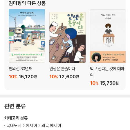
김미형
의 다른 상품
편의점 30년째
인생은 혼술이다
먹고 산다는 것에 대하
여
10
15,120
10
12,600
%
%
원
원
10
15,750
%
원
관련 분류
카테고리 분류
국내도서
에세이
외국 에세이