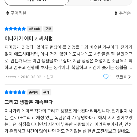
름의 맛을 마음껏 음미하며 자유롭게 충만하게 살아간다. 이 책에는, 어쩌
--- p.231
면 회사를 그만두는 것보다 더 적극적이고 더 격렬했던 그 모든 ‘그만두
구매리뷰
추천순
기’의 과정이 생생하게 담겨 있다.
eBook
구매
저자는 말한다. “정신없이 사 모았던 가전제품을 모두 처분한 내가 이렇게
편안해진 이유를 조금은 알 것 같다. 그것은 가전제품을 버렸기 때문이 아
이나가키 에미코 씨처럼
니다. 가전제품과 함께 부풀려온 ‘욕망’을 버렸기 때문이다. 우리가 정말로
재미있게 읽었다. '없어도 괜찮아'를 읽었을 때와 비슷한 기분이다. 전기가
두려워해야 할 것은 우리 자신의 욕망이다. 폭주하는, 더 이상 스스로 제어
없이 에도시대처럼, 아니 전기 없던 에도시대에도 사람들은 잘 살았으므
할 수 없게 된 ‘막연한’ 욕망.”
로. 언젠가 나도 이런 생활을 하고 싶다. 지금 당장은 어렵지만 조금씩 계획
하고 꿈꾸고 진행해 보자는 생각이다. 복잡하고 시간에 쫓기는 생활을 편
냉장고에 가득 찬 ‘언젠가’의 꿈
리함이라는 얇은 이익과 맞바꾸지 않고 기꺼이 귀찮고 번거롭고 인간적인
j****s
2018.03.02.
신고
1
댓글
0
생활방식으로
냉장고 혼자 배부르고 행복하다.
종이책
구매
“집을 사기 위해 대출을 받는다.
그리고 생활은 계속된다
대출을 갚기 위해 밤낮없이 일한다.
이나가키 에미코 작가의 그리고 생활은 계속된다 리뷰입니다. 전기없이 사
는 걸로(+그리고 개성 있는 폭탄유리로) 유명하다고 해서 ㅎㅎ 읽어보았
내 집은 하루 종일 비어 있다.
는데요. 직장을 다니면서 시간이 부족한 사람들에겐 어려워보이지만, 언젠
냉장고 혼자 남아 꿀꺽꿀꺽 전기를 먹는다.”
가 은퇴하고 시간이 많이 나면 저도 전기없는 삶 한번 도전해보고 싶네요.