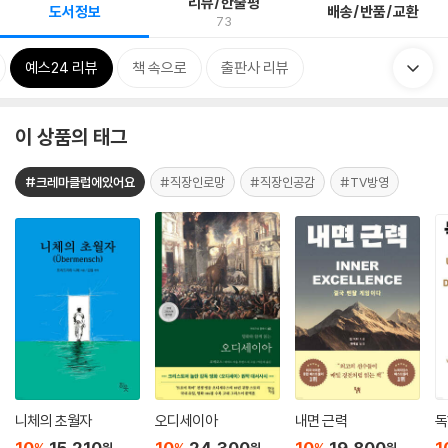
리뷰/한줄평
도서정보
배송/반품/교환
73
예스24 리뷰
책 속으로
출판사 리뷰
이 상품의 태그
#크레마클럽에있어요
#직장인로망
#직장인공감
#TV방영
니체의 초월자
오디세이아
내면 근력
독
10
15,210
10
24,300
10
19,800
1