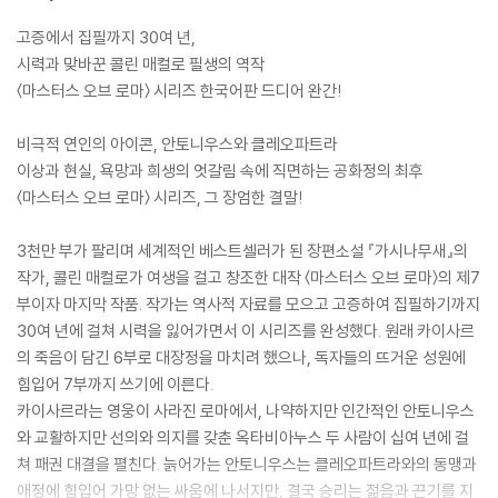
고증에서 집필까지 30여 년,
시력과 맞바꾼 콜린 매컬로 필생의 역작
〈마스터스 오브 로마〉 시리즈 한국어판 드디어 완간!
비극적 연인의 아이콘, 안토니우스와 클레오파트라
이상과 현실, 욕망과 희생의 엇갈림 속에 직면하는 공화정의 최후
〈마스터스 오브 로마〉 시리즈, 그 장엄한 결말!
3천만 부가 팔리며 세계적인 베스트셀러가 된 장편소설 『가시나무새』의
작가, 콜린 매컬로가 여생을 걸고 창조한 대작 〈마스터스 오브 로마〉의 제7
부이자 마지막 작품. 작가는 역사적 자료를 모으고 고증하여 집필하기까지
30여 년에 걸쳐 시력을 잃어가면서 이 시리즈를 완성했다. 원래 카이사르
의 죽음이 담긴 6부로 대장정을 마치려 했으나, 독자들의 뜨거운 성원에
힘입어 7부까지 쓰기에 이른다.
카이사르라는 영웅이 사라진 로마에서, 나약하지만 인간적인 안토니우스
와 교활하지만 선의와 의지를 갖춘 옥타비아누스 두 사람이 십여 년에 걸
쳐 패권 대결을 펼친다. 늙어가는 안토니우스는 클레오파트라와의 동맹과
애정에 힘입어 가망 없는 싸움에 나서지만, 결국 승리는 젊음과 끈기를 지