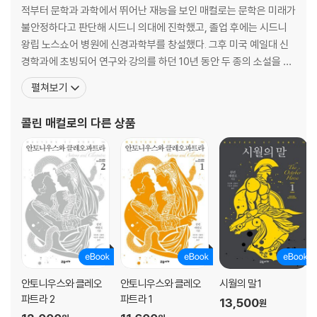
을 받아들이고 일인자 자리를 되찾아야 한다는 강박감에 시달리지 않았다
적부터 문학과 과학에서 뛰어난 재능을 보인 매컬로는 문학은 미래가
면…….
불안정하다고 판단해 시드니 의대에 진학했고, 졸업 후에는 시드니
클레오파트라의 초상 또한 흔히 보던 ‘팜므파탈’의 모습과는 다르다. 매컬
왕립 노스쇼어 병원에 신경과학부를 창설했다. 그후 미국 예일대 신
로의 클레오파트라는 지력과 부를 지닌 여성이지만, 어머니로서 자신의 욕
경학과에 초빙되어 연구와 강의를 하던 10년 동안 두 종의 소설을 발
망을 사랑하는 아들에게 무리하게 투사하는 실수를 저지른다. 그녀와 안토
표했는데, 첫번째가 데뷔작 『팀』, 두번째가 전 세계적으로 3천만 부
니우스의 관계는 사랑이 아닌 거래에서 출발하지만, 전쟁의 고난을 거치며
펼쳐보기
넘게 팔린 초대형 베스트셀러 『가시나무새』다.『가시나무새』가 이례
연민과의 운명적 연대에 이른다. 역사의 흐름 속에서 악역이 될 수밖에 없
적인 성공을 거두자 매컬로는 마흔 살에 과학자의 삶을 접고 전업 작
었던 두 사람의 현실적이고 인간적인 묘사는 더욱 깊은 감동과 공감을 자
콜린 매컬로
의 다른 상품
가의 길을 걷기 시작했다. 1973년에는 남태평양 노퍽
아낸다.
로마 공화정의 마지막 승리자 옥타비아누스,
그 뒤에 숨겨진 빛과 그림자
7부의 주인공은 사실상 옥타비아누스라고 할 수 있다. 삼두정치로 권력을
나누면서 부유한 동방을 손에 쥔 안토니우스와 달리, 옥타비아누스는 황폐
해지고 곡물 수급에 어려움을 겪는 로마와 이탈리아의 살림을 떠맡게 된
다. 입지, 영향력, 원로원의 지지, 나이 등 모든 면에서 옥타비아누스가 불
안토니우스와 클레오
안토니우스와 클레오
시월의 말 1
리해 보인다. 그러나 모든 점에서 유리했던 안토니우스가 머뭇대며 시간을
파트라 2
파트라 1
13,500
원
보낸 반면, 옥타비아누스는 지략과 의지로 어려움을 이겨내고 전투에 승리