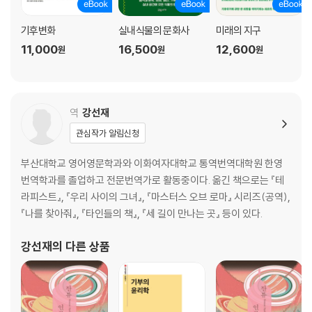
기후변화
실내식물의 문화사
미래의 지구
11,000
16,500
12,600
원
원
원
역
강선재
관심작가 알림신청
부산대학교 영어영문학과와 이화여자대학교 통역번역대학원 한영
번역학과를 졸업하고 전문번역가로 활동중이다. 옮긴 책으로는 『테
라피스트』, 『우리 사이의 그녀』, 『마스터스 오브 로마』 시리즈(공역),
『나를 찾아줘』, 『타인들의 책』, 『세 길이 만나는 곳』 등이 있다.
강선재
의 다른 상품