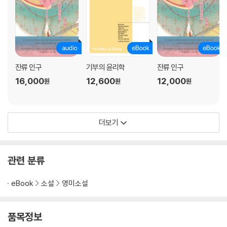
잔류 인구
기부의 윤리학
잔류 인구
16,000
12,600
12,000
원
원
원
더보기
관련 분류
eBook
소설
영미소설
품목정보