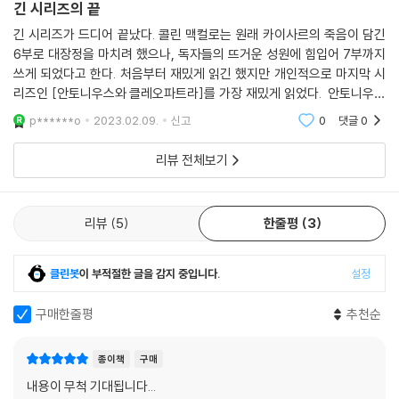
긴 시리즈의 끝
긴 시리즈가 드디어 끝났다. 콜린 맥컬로는 원래 카이사르의 죽음이 담긴
6부로 대장정을 마치려 했으나, 독자들의 뜨거운 성원에 힘입어 7부까지
쓰게 되었다고 한다. 처음부터 재밌게 읽긴 했지만 개인적으로 마지막 시
리즈인 [안토니우스와 클레오파트라]를 가장 재밌게 읽었다. 안토니우스
와 클레오파트라가 그렇게 서로를 사랑하고, (어느 정도 작가의 상상이 들
p******o
2023.02.09.
신고
0
댓글
0
어 갔겠지만) 비극
리뷰 전체보기
리뷰
5
한줄평
3
클린봇
이 부적절한 글을 감지 중입니다.
설정
구매한줄평
추천순
종이책
구매
내용이 무척 기대됩니다...