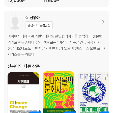
12,000
11,600
원
원
하여 마침내 호적수 없는 로마의 일인자로 등극한다.
옥타비아누스에게도 뛰어난 여성 동맹이 있다. 그는 리비아 드루실라를 처
음 만난 순간 그녀가 운명적인 상대임을 느끼지만, 그것은 연인이나 현모
역
신봉아
양처보다는 신이 내려준 공모자로서이다. 아내는 최고의 벗 아그리파와 함
관심작가 알림신청
께 그의 가장 든든한 지지자가 되며, 안토니우스를 쓰러뜨릴 계략에 결정
적인 간계를 제공하는 것도 서슴지 않는다. ‘악녀’와는 거리가 먼 그녀의 모
이화여자대학교 통역번역대학원 한영번역학과를 졸업하고 전문번
습은 신선한 여성상으로 다가온다.
역가로 활동중이다. 옮긴 책으로는 『미래의 지구』 『인생 사용자 사
한편 카이사르의 친아들 카이사리온은 옥타비아누스를 상대로 자신과 어
전』 『레오나르도 다빈치』 『기후변화』가 있으며 〈마스터스 오브 로마〉
머니 클레오파트라, 조국 이집트의 안전을 놓고 협상하려 들지만 ‘로마의
시리즈를 공역했다.
번영’이라는 정치공학의 논리 아래 죽음을 맞는다. 순수하고 선량한 청년
이 아버지의 뜻을 위해 자기희생을 감내하는 모습은 이후 있을 나사렛 예
신봉아
의 다른 상품
수의 죽음을 연상시키기도 하며, 로마의 미래에 일말의 비극적 예감을 얹
는다. 이기적이면서도 나약한 모사꾼 델리우스, 유대 민족의 독재적 왕이
되는 헤로데스 또한 이후의 역사를 아는 우리에겐 불길한 힌트로 다가온
다. 이런 디테일들을 살피다보면, 이후의 전개를 더는 매컬로가 풀어낸 로
마 이야기로 읽을 수 없다는 것이 그저 아쉬울 뿐이다.