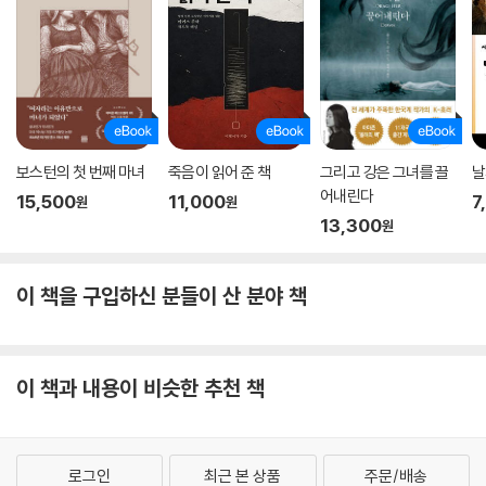
보스턴의 첫 번째 마녀
죽음이 읽어 준 책
그리고 강은 그녀를 끌
날
어내린다
15,500
11,000
7
원
원
13,300
원
이 책을 구입하신 분들이 산 분야 책
이 책과 내용이 비슷한 추천 책
로그인
최근 본 상품
주문/배송