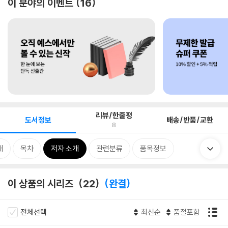
이 분야의 이벤트
16
리뷰/한줄평
도서정보
배송/반품/교환
8
개
목차
저자 소개
관련분류
품목정보
이 상품의 시리즈
22
완결
전체선택
최신순
품절포함