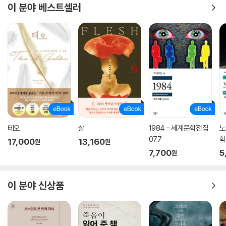
이 분야 베스트셀러
테오
살
1984 - 세계문학전집
노
077
학
17,000
13,160
원
원
7,700
5
원
이 분야 신상품