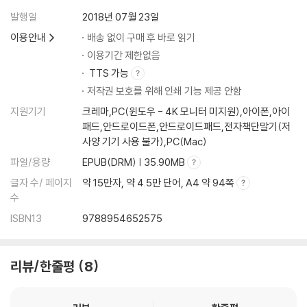
발행일
2018년 07월 23일
이용안내
배송 없이 구매 후 바로 읽기
이용기간 제한없음
TTS 가능
저작권 보호를 위해 인쇄 기능 제공 안함
지원기기
크레마,PC(윈도우 - 4K 모니터 미지원),아이폰,아이
패드,안드로이드폰,안드로이드패드,전자책단말기(저
사양 기기 사용 불가),PC(Mac)
파일/용량
EPUB(DRM) | 35.90MB
글자 수/ 페이지
약 15만자, 약 4.5만 단어, A4 약 94쪽
수
ISBN13
9788954652575
리뷰/한줄평
8