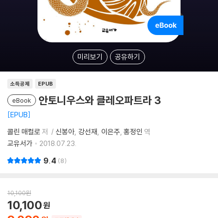
미리보기
공유하기
소득공제
EPUB
안토니우스와 클레오파트라 3
eBook
EPUB
콜린 매컬로
저
신봉아
강선재
이은주
홍정인
역
교유서가
2018.07.23.
9.4
8
10,100
원
10,100