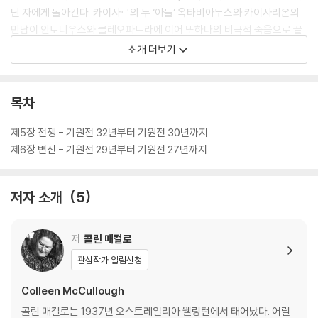
닌 자에게 돌아간다. 카이사르의 두 ‘아들’ 옥타비아누스와 카이사리온의
만남이 안토니우스와 클레오파트라에 이어 또하나의 비극적 죽음으로 끝
난 뒤, 옥타비아누스는 마침내 ‘아우구스투스’로서 사실상의 왕좌에 오른
소개 더보기
다.
비극적 연인의 아이콘, 안토니우스와 클레오파트라
목차
미화되지 않았기에 더욱 감동적인 이야기
제5장 전쟁 - 기원전 32년부터 기원전 30년까지
시리즈의 대단원인 이 작품에서도, 매컬로는 역사의 흐름 속에서 어쩔 수
제6장 변신 - 기원전 29년부터 기원전 27년까지
없는 상황에 처한 개인들의 분투를 생생하게 담아냈다. 셰익스피어의 비극
에서 할리우드 영화까지 온갖 창작물을 통해 우리에게 익숙한 안토니우스
저자 소개
5
와 클레오파트라의 사랑도 매컬로의 손을 거치면서 완전히 새로운 모습을
보여준다.
작가는 안토니우스의 나약함을 적나라하게 보여주지만, 클레오파트라를
저
콜린 매컬로
향한 그의 애정과 관용도 가감 없이 묘사한다. 또한 근거 없는 낙관에서 회
관심작가 알림신청
한과 자기 성찰에 이르는 안토니우스의 성장 혹은 노화 과정을 인간미 있
게 그려낸다. 안토니우스는 카이사르에게 후계자로 선택받지 못했을 때부
Colleen McCullough
터 자신의 인생이 비틀렸다고 생각하지만, 만약에 그것이 합당한 평가였음
콜린 매컬로는 1937년 오스트레일리아 웰링턴에서 태어났다. 어릴