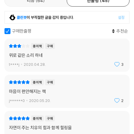
리뷰
64
한줄평
45
양 촉수들이 손아귀처럼 불쑥 튀어나왔다. 촉수들은 위쪽의 물을 훑다가
네이처스 웨이는 사람들이 자연 속에서 시간을 보내게 함으로써 자연이 가
일제히 뚜껑 문 속으로 사라지기를 반복했다. 「라이프 온 어스」에서 본 것
진 치유 효과를 누리도록 했고, ‘삶과 정신 건강의 중요한 일부가 되었다’는
과 비슷한 장면이 눈앞에서, 그것도 내가 모래밭에 쪼그려 앉아 들여다보
클린봇
이 부적절한 글을 감지 중입니다.
설정
참가자의 평을 받으며 일상의 한 부분으로 자리 잡았다.
던 반 리터 분량의 바닷물 속에서 일어난 것이었다. 그렇게 짜릿한 경험은
구매한줄평
추천순
놀이동산에서 롤러코스터를 탔을 때를 제외하면 처음이었다. (…) 나는 나
세로토닌, 도파민, 엔도르핀 분비 촉진…
의 존재 여부와 관계없이 행동하는 매혹적인 생명체를 목격했다. 그것은
스트레스와 불안을 가라앉히고 면역력을 높이는 자연의 힘
자연과의 접촉, 화사한 빛깔의 플라스틱 양동이 속에 살아 숨 쉬는 야생의
종이책
구매
“정원을 산책하는 것은 보이지 않는 자연의 약상자에 손을 집어넣는 것과
흔적이었다. 나는 그 체험에서 희열을 느꼈고 비슷한 체험을 더욱더 많이
위로 같은 소리 하네
같다”
하길 원했다.
t****j
2020.04.28.
3
--- p.223~224
네이처스 웨이에 참여한 사람들이 경험한 마음의 변화는 자연의 치유 효과
가 인간에게 보편적으로 작용한다는 사실을 보여준다. 우리가 자연 앞에서
해양생물학자 월리스 니컬스Wallace Nichols에 따르면, 해안에 서서 바
종이책
구매
안도의 한숨을 내쉬는 건 그저 근사한 풍경이 좋아서가 아니라 실제로 생
다를 내려다보거나 흘러가는 강물을 지켜볼 때 눈과 뇌는 시각적 자극에서
마음이 편안해지는 책
물학적 반응이 일어나기 때문이다. 미첼은 이러한 신체 반응의 근거를 밝
벗어나게 된다. 뇌를 위한 휴가이자 현대 생활에서 피할 수 없는 부산하고
히기 위해 자연이 인간의 심신에 미치는 영향에 관한 생화학과 신경과학
j******0
2020.05.20.
2
끊임없는 자극으로부터의 휴식, 일종의 해양 명상인 셈이다. 물살에 발을
연구를 인용하며 숲이나 바닷가, 혹은 공원을 산책할 때 느껴지는 자신의
맡기고 있는 동안 나는 그것을 분명히 느낀다. 파도가 밀려들었다가 스러
감정 변화를 뇌 내의 화학작용과 호르몬의 변동에 대입하여 설명한다. 그
져 가는 동안 마음은 차분한 정체상태로 흘러든다. 코바늘 뜨개질이나 스
종이책
구매
리고 이를 토대로 산책과 야생동식물 관찰이 시시때때로 덮쳐오는 우울과
케치를 할 때와 비슷한 기분이다. 내면의 소란이 가라앉고 어두운 생각도
자연이 주는 치유의 힘과 함께 힐링을
의 일상적 전투에 강력한 우군이 되어줄 수 있음을 말한다.
사라진다.