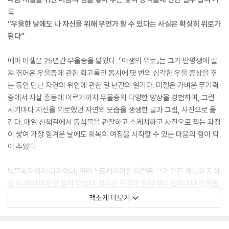
록
“우울한 날에도 나 자신을 위해 무언가 할 수 있다는 사실은 확실히 위로가
된다”
에마 미첼은 25년간 우울증을 앓았다. 『야생의 위로』는 그가 반평생에 걸
쳐 겪어온 우울증에 관한 회고록인 동시에 몇 번의 심각한 우울 증상을 겪
는 동안 만난 자연의 위안에 관한 일 년간의 일기다. 미첼은 가벼운 무기력
증에서 자살 충동에 이르기까지 우울증의 다양한 양상을 경험하며, 그런
시기마다 자신을 위로했던 자연의 모습을 생생한 글과 그림, 사진으로 옮
긴다. 매일 산책길에서 동식물을 관찰하고 스케치하고 사진으로 찍는 과정
이 쌓여 가장 힘겨운 날에도 회복의 여정을 시작할 수 있는 마음의 힘이 되
어 주었다.
박물학자이자 디자이너, 일러스트레이터인 미첼은 그가 가진 재능과 지식
을 이 책에 마음껏 펼쳐 두었다. 섬세한 문장과 함께 책의 갈피마다 조화롭
게 배치된 사진과 스케치, 수채화는 그가 보고 듣고 느낀 자연을 책을 통해
책소개 더보기
온전히 만끽할 수 있게 한다. 미첼은 내밀한 심리와 자연의 풍경을 능숙하
게 넘나들며 자연이 주는 심신의 치유 효과를 생화학과 신경과학 연구에