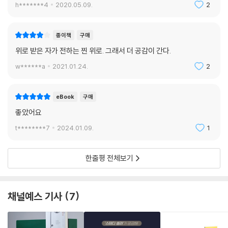
h*******4
2020.05.09.
2
--- p.229~230
이 책에 인용된 자연이 인간의 심신에 미치는 영향에 관한 연구
자연 속에서 보낸 시간은 올해 나의 부서진 정신을 치유해주었다. 3월의
종이책
구매
1. 스트레스와 정신적 피로가 감소하고, 면역력과 회복력이 증가한다
가장 암담했던 날, 내 생각을 되돌리고 나를 자살의 목전에서 붙잡은 것은
위로 받은 자가 전하는 찐 위로. 그래서 더 공감이 간다.
도로 중앙분리대에 있던 은은한 초록빛을 띤 묘목이었다. 지난 열두 달은
에마 미첼은 매일 집 근처 숲을 산책하고 야생동식물을 관찰하며 일상의
w******a
2021.01.24.
2
힘겹다 못해 비현실적이고 끔찍한 시간이었다. 대부분의 시간 동안 내 마
근심이 사그라들고 우울증의 장막이 걷혀 나가는 것을 느낀다. 그는 이런
음은 갈기갈기 찢어진 상태였지만, 정말로 쓰러질 것 같을 때마다 어느 새
기분 변화의 근거를 자연을 바라보고 숲을 거니는 행위에서 찾는다. 마드
의 모습이나 숲에서의 짧은 산책이 최악의 우울증 증세를 피해 갈 수 있게
eBook
구매
리드 대학의 공간 실험과학자 마리아 벨라르데Maria Velarde가 노르웨
해 주었다. 이 사실은 나에게 엄청난 위안을 준다. 야생의 장소는 내게 꼭
이 생명과학부와 함께한 연구 ‘자연경관을 보는 것이 건강에 끼치는 영향H
좋았어요
필요한 약이자 안전망과도 같다.
ealth effects of viewing landscapes’에 따르면, 자연경관을 마주하
t********7
2024.01.09.
1
--- p.252
면 스트레스나 정신적 피로의 해소되고 질병에서 회복되는 속도도 빨라진
다. 사람들의 전반적인 건강 수준에 대한 장기적인 개선도 확인되었다. [바
자연을 치료 약 삼은 한 해의 경험은 나에게 인간이 온전하려면 자연 풍경
한줄평 전체보기
이오사이언스Bio Science]에 실린 ‘자연이 존재하는 주변 환경: 자연과
속에 있어야 한다는 확신을 주었다. 태초부터 인간과 땅 사이에는 강력한
함께 사는 것이 정신 건강에 주는 이점Dose of neighborhood nature:
유대가 있었다. 우리는 야생의 장소에서 살아가도록 진화했다. 현대를 살
The Benefits for Mental Health of Living with Nature’은 식물의
아가는 사람들의 정신 건강에 문제가 생기는 것은 자연과의 단절 때문일지
채널예스 기사
7
존재가 특히 도시에 사는 사람들에게 더 큰 영향을 끼친다는 사실을 전했
도 모른다. 전 세계에서 정신질환 발생이 증가하고 있다. 그 이유가 아직 불
다. 자연 속에서 보낸 시간은 거주자의 우울증과 불안, 스트레스 인지도를
명확하기 때문에 온갖 이론들이 난무한다. (…) 하지만 나를 비롯해 이 분
떨어뜨렸으며, 야외에서 보내는 시간이 기분 저하를 완화한다는 점도 같은