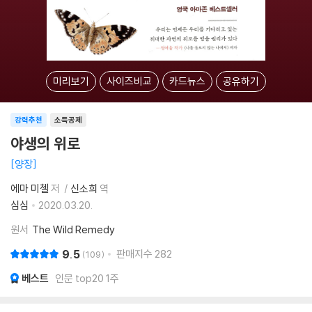
미리보기
사이즈비교
카드뉴스
공유하기
강력추천
소득공제
야생의 위로
양장
에마 미첼
저
신소희
역
심심
2020.03.20.
원서
The Wild Remedy
9.5
판매지수
282
109
베스트
인문 top20 1주