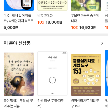
세로토닌은 중앙 신경계 전체에 광범위하게 투사되어 생물학적 기능에 영
『나는 왜 네 말이 힘들
비폭력대화
우울한 마음도 습관입
생
향을 미치는 호르몬으로, 세로토닌이 관여하는 중요한 영역 중에는 기분과
까』 박재연 저자 북토크
니다
들
10
18,000
감정에 관련된 회로가 포함된다. 세로토닌의 작용과 우울증 사이의 관계는
%
원
5,000
10
16,920
1
%
원
원
아직 명확히 밝혀지지 않았지만, 체내 세로토닌 수치 변화가 우울증뿐만
아니라 공격성, 충동, 강박증과 자살 사고에 영향을 미친다는 것은 많은 연
구를 통해 분명해졌다.
이 분야 신상품
자연을 산책하는 것은 다양한 방법으로 세로토닌 수치를 증가시키는 데 기
여한다. 인간의 피부는 세로토닌을 생성하는 고유한 세로토닌 체계를 갖고
있어서 햇빛이 망막이나 피부에 닿으면 세로토닌 분비가 증가하고 그에 따
른 기분 상승효과가 나타난다. 심리 치료 전문가들이 무기력과 우울을 호
소하는 사람에게 밖으로 나가 햇볕을 쬐고, 산책을 하라고 권하는 것이 이
러한 햇빛의 효과 때문이다. 또한 영국의 과학자들은 토양에서 발견되는
박테리아가 신체 내에서 항우울제와 비슷한 방식으로 작용한다는 사실을
밝혀냈다. 인간이 미코박테륨백케이 같은 양성 토양 박테리아에 접촉하면
박테리아의 세포벽에서 나온 단백질이 특정 뇌세포 군집에서 세로토닌 분
몸이 말하는 무의식, 꽃
인생 리셋 (큰글자도
긍정심리치료 개입 도
『
비를 증가시킨다는 것이다. 이는 우리가 잡초를 뽑고 식물을 돌보는 시간
이 주는 치유
서)
구 153
까