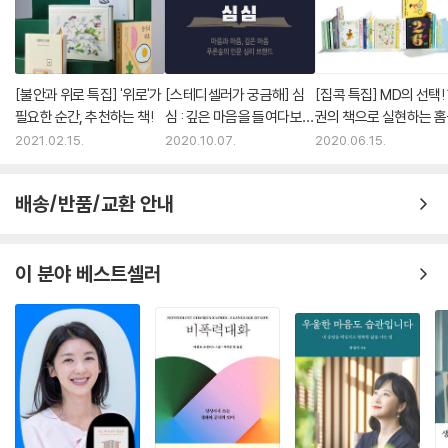
야를 연구해온 사람들에게 명백한 사실은 다른 요소들이 미치는 영향과 별
연구를 통해 확인되었다.(18쪽)
개로 자연과의 단절이 문제의 중요한 요소라는 것이다.
--- p.253
또한 산책을 하는 동안 들이마시게 되는 ‘피톤치드’는 인간의 면역계와 내
분비계, 순환계와 신경계에 작용하여 바이러스나 박테리아의 감염을 막아
[불안과 위로 특집] '위로'가
[스테디셀러가 궁금해] 심
[집콕 특집] MD의 선택!
우리가 집이나 사무실, 도시환경을 떠나 숲과 초목과 야생이 존재하는 장
준다. 우리는 자연에서 시간을 보내는 동안 무의식중에 식물이 생성한 피
필요한 순간, 추천하는 책!
심 : 깊은 마음을 들여다보는
권의 책으로 실현하는 홈
소로 옮겨 갈 때면 내면에서 서로 밀접하게 연결된 생리학적·신경학적 변
톤치드를 들이마시며 그야말로 몸을 ‘소독’하는 것이다. 미첼은 풀숲에 앉
인문 심리서
러닝의 꿈
2021.02.15.
2020.10.07.
2020.06.15.
화가 발생한다. 이와 연관된 과학은 아직 발전단계지만, 자연 풍광의 이로
아 식물에 둘러싸여 있을 때 강렬한 만족감을 느끼곤 한다. 그 위안은 곧 그
운 효과로 정신질환을 완화할 수 있다는 것은 이미 많은 연구를 통해 확인
의 마음을 치유하고 다가오는 내일을 지탱할 양분이 된다.
되었다. 내가 겪은 놀라운 효력이 모든 사람에게 똑같이 나타날 수 없다는
배송/반품/교환 안내
것은 잘 안다. 하지만 우울증 진단의 대책으로 자연 산책이라는 관념이 더
“단생벌이 블루벨의 꿀과 꽃가루를 채취하느라 윙윙 날아다니는 소리가
욱 널리 퍼지기를 소망한다. 자연 속을 걷는 일이 특이하거나 괴짜 같은 행
나른하게 들려온다. 꽃들 사이에 드러누워서 한잠 자고 싶어진다. 편안히
동으로 여겨지지 않기를, 인간은 야외에서 시간을 보내야 한다는 근본적
이 분야 베스트셀러
시간을 흘려보낸다. 이것이 산림욕이구나. 나는 주위의 풍경에 완전히 스
필요성이 일반적인 정신의학과 표준 심리치료법을 보충하는 효과적인 접
며든다. 낙엽의 곰팡이 냄새와 블루벨의 은은한 향기가 느껴진다. 햇살이
근방식으로 간주되기를 바란다.
목덜미를 데워준다. 수풀 속의 소형 포유동물들이 분주하게 바스락대는 소
--- p.254
리와 머리 위의 새들이 노래하는 소리가 들려온다. 숲은 내 혈압을 낮추고
기분을 돋우며 스트레스 수치를 끌어내려 준다. 지금 이 순간이 나의 회복
에 유익하다는 것은 의심할 여지가 없다.”(167~168쪽)
2. 자연적 항우울제, 세로토닌 분비를 촉진한다