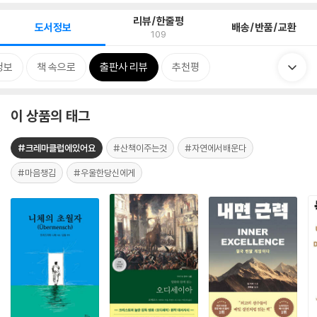
리뷰/한줄평
도서정보
배송/반품/교환
109
정보
책 속으로
출판사 리뷰
추천평
이 상품의 태그
#크레마클럽에있어요
#산책이주는것
#자연에서배운다
#마음챙김
#우울한당신에게