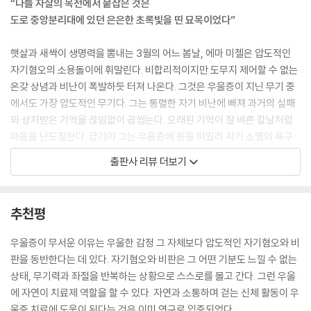
“나를 자살의 목전에서 붙잡은 것은
길모퉁이를 도니 왼쪽 도로변에서 천천히 날아가는 가면올빼미 한 마리가
도로 중앙분리대에 있던 은은한 초록빛을 띤 묘목이었다”
보인다. 나는 녀석을 보려고 차를 세운다. 한동안 하늘을 맴돌던 녀석이 긴
풀줄기 사이로 급강하한다. (…) 녀석이 지나갈 때 발톱에 쥐어진 작은 회
햇살과 새싹이 생명력을 뽐내는 3월의 어느 봄날, 에마 미첼은 압도적인
색의 몸체와 짤막한 꼬리가 눈에 들어온다. 들쥐다. 나는 차를 돌려서 올빼
자기혐오의 소용돌이에 휘말린다. 비합리적이지만 도무지 제어할 수 없는
미가 내려앉은 들판 가까이에 있는 널따란 갓길로 달려간다. 산울타리로
온갖 상념과 비난이 폭발하듯 터져 나온다. 그것은 우울증이 지닌 무기 중
가려진 풀밭에 올빼미가 어깨를 수그리고 앉아 있다. 아마도 은밀한 장소
에서도 가장 압도적인 무기다. 그는 통렬한 자기 비난에 빠져 과거의 실패
를 골라 식사를 즐기고 있나 보다. 해가 지평선에 가 닿는 동안 올빼미는 먹
와 상처받은 기억을 끊임없이 곱씹는다. 오래된 기억이 잘 벼른 칼날처럼
이를 물어뜯고, 나무와 산울타리에는 황금빛 후광이 내려앉는다. 평생 목
마음을 난도질한다. 급기야 그는 우울증에 등을 떠밀려 자기 소멸의 욕구
격한 것 중에서도 손꼽게 아름다운 풍경이다. 새삼 내가 얼마나 우울증에
로 비틀비틀 나아간다. 그날 미첼이 경험한 것은 병증이 저항할 수 없을 만
출판사 리뷰 더보기
지치든, 얼마나 기만당하고 무기력해지고 황폐해지든 간에 이런 광경과 만
큼 완강해지는 경계선, ‘우울증의 블랙홀’이다. 그는 강렬한 공포와 참을 수
나고, 그에 따른 치유 효과로 머리를 채울 수만 있다면 계속 싸워나갈 가치
없는 무기력을 느끼며 차를 몰고 도로로 나간다. 어디에 가면 가장 효율적
가 있다는 생각이 든다.
으로 죽을 수 있을지에 관한 끔찍한 생각만이 머릿속을 가득 채운다.
추천평
--- p.111~112
남은 것은 절망과 죽음밖에 없다고 느껴지던 순간, 미첼은 도로 중앙분리
우울증이 무서운 이유는 우울한 감정 그 자체보다 압도적인 자기혐오와 비
머릿속을 할퀴던 지난 넉 달 동안, 나는 초목과 야생동물 사이에서 시간을
대에서 새로이 자라나는 조그만 묘목을 발견한다. 눈앞을 스치는 연한 초
판을 동반한다는 데 있다. 자기혐오와 비판은 그 어떤 기분도 느낄 수 없는
보내며 그놈을 피할 수 있었다. 나는 해변과 습지, 숲과 초원을 찾아다니며
록빛의 잎사귀가 그의 눈길을 사로잡는다. 초봄의 햇살과 신록이 죽음을
상태, 무기력과 좌절을 반복하는 상황으로 스스로를 몰고 간다. 그런 우울
의기양양한 찌르레기 떼와 갈퀴덩굴 새싹의 풋풋한 신록으로 눈과 마음을
향해 치닫는 감정의 폭풍을 진정시킨다. 그와 함께 사라진 줄 알았던 마음
에 자연이 치료제 역할을 할 수 있다. 자연과 소통하며 걷는 신체 활동이 우
가득 채웠다. 날씨를 가리지 않고 산책에 나섰으며, 그렇게 옮긴 걸음 하나
의 온전한 부분, 자연에서 치유를 구하는 뇌의 일부분이 깨어난다. “나무
울증 치료에 도움이 된다는 것은 이미 연구로 입증되었다.