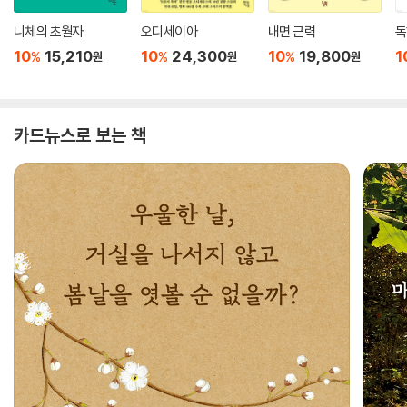
니체의 초월자
오디세이아
내면 근력
독
10
15,210
10
24,300
10
19,800
1
%
%
%
원
원
원
카드뉴스로 보는 책