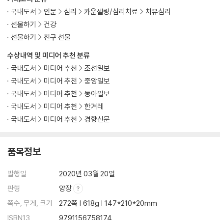
국내도서
인문
심리
카운셀링/심리치료
치유심리
선물하기
건강
선물하기
친구 선물
수상내역 및 미디어 추천 분류
국내도서
미디어 추천
조선일보
국내도서
미디어 추천
중앙일보
국내도서
미디어 추천
동아일보
국내도서
미디어 추천
한겨레
국내도서
미디어 추천
경향신문
품목정보
발행일
2020년 03월 20일
판형
양장
쪽수, 무게, 크기
272쪽 | 618g | 147*210*20mm
ISBN13
9791156758174