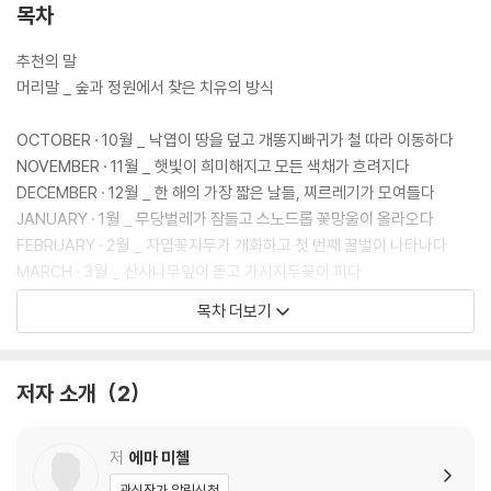
근거하여 설명한다.
목차
미첼은 우울증을 극복하려 애쓰는 대신 어르고 달래며 함께 살아간다. 항
추천의 말
우울제와 상담 치료뿐만 아니라 자연이 주는 위안을 조화롭게 이용하며 요
머리말 _ 숲과 정원에서 찾은 치유의 방식
동치는 마음의 균형을 잡는다. 미첼에게 자연은 삶의 의욕을 북돋우고, 다
음 계절을 준비하는 강력한 힘이 된다. 풀꽃 한 포기에서 기쁨을 찾고, 수천
OCTOBER · 10월 _ 낙엽이 땅을 덮고 개똥지빠귀가 철 따라 이동하다
킬로미터를 날아온 제비를 보며 감동의 눈물을 흘리는 에마 미첼과 산책길
NOVEMBER · 11월 _ 햇빛이 희미해지고 모든 색채가 흐려지다
을 함께한 후에는 마음의 폭풍이 거세게 휘몰아치는 날에도 창밖의 초록에
DECEMBER · 12월 _ 한 해의 가장 짧은 날들, 찌르레기가 모여들다
서 기쁨을 발견하는 법을 알게 될 것이다.
JANUARY · 1월 _ 무당벌레가 잠들고 스노드롭 꽃망울이 올라오다
FEBRUARY · 2월 _ 자엽꽃자두가 개화하고 첫 번째 꿀벌이 나타나다
MARCH · 3월 _ 산사나무잎이 돋고 가시자두꽃이 피다
APRIL · 4월 _ 숲바람꽃이 만개하고 제비가 돌아오다
목차 더보기
MAY · 5월 _ 나이팅게일이 노래하고 사양채꽃이 피다
JUNE · 6월 _ 뱀눈나비가 날아다니고 꿀벌난초가 만발하다
JULY · 7월 _ 야생당근이 꽃을 피우고 점박이나방이 팔랑거리다
저자 소개
2
AUGUST · 8월 _ 사양채잎이 돋고 야생 자두가 익어가다
SEPTEMBER · 9월 _ 블랙베리가 무르익고 제비가 떠날 채비를 하다
저
에마 미첼
감사의 말
관심작가 알림신청