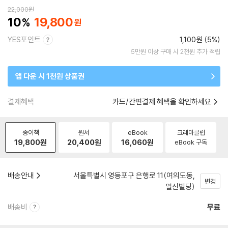
22,000
원
10
19,800
YES포인트
1,100원 (5%)
5만원 이상 구매 시 2천원 추가 적립
앱 다운 시 1천원 상품권
결제혜택
카드/간편결제 혜택을 확인하세요
종이책
원서
eBook
크레마클럽
19,800
원
20,400
원
16,060
원
eBook 구독
배송안내
서울특별시 영등포구 은행로 11(여의도동,
변경
일신빌딩)
배송비
무료