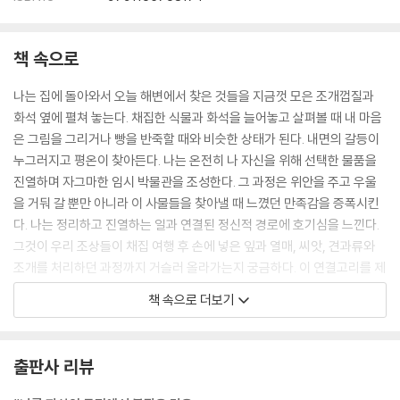
책 속으로
나는 집에 돌아와서 오늘 해변에서 찾은 것들을 지금껏 모은 조개껍질과
화석 옆에 펼쳐 놓는다. 채집한 식물과 화석을 늘어놓고 살펴볼 때 내 마음
은 그림을 그리거나 빵을 반죽할 때와 비슷한 상태가 된다. 내면의 갈등이
누그러지고 평온이 찾아든다. 나는 온전히 나 자신을 위해 선택한 물품을
진열하며 자그마한 임시 박물관을 조성한다. 그 과정은 위안을 주고 우울
을 거둬 갈 뿐만 아니라 이 사물들을 찾아낼 때 느꼈던 만족감을 증폭시킨
다. 나는 정리하고 진열하는 일과 연결된 정신적 경로에 호기심을 느낀다.
그것이 우리 조상들이 채집 여행 후 손에 넣은 잎과 열매, 씨앗, 견과류와
조개를 처리하던 과정까지 거슬러 올라가는지 궁금하다. 이 연결고리를 제
대로 연구하려면 상당한 예산과 고고학자, 뇌신경학자의 작은 군단이 필요
책 속으로 더보기
하리라. 내가 아는 것은 단지 발견한 것들을 가지런히 늘어놓는 소위 ‘놀링
knolling’이라는 행위가 스트레스를 덜어주고 은근한 도취감을 준다는 것
이다.
출판사 리뷰
--- p.64