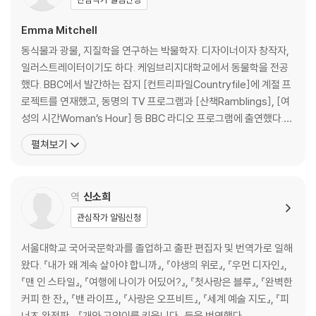
옮긴이의 말 _ 평범한 장소에서 발견한 강렬한 위안
이 책에 나오는 생물들의 이름
Emma Mitchell
참고문헌
동식물과 광물, 지질학을 연구하는 박물학자. 디자이너이자 창작자,
일러스트레이터이기도 하다. 케임브리지대학교에서 동물학을 전공
했다. BBC에서 발간하는 잡지 [컨트리파일Countryfile]에 계절 프
로젝트를 연재했고, 동명의 TV 프로그램과 [산책Ramblings], [여
성의 시간Woman’s Hour] 등 BBC 라디오 프로그램에 출연했다.
[가디언Guardian]과 [컨트리리빙Country Living], [브레스Brea
펼쳐보기
the]를 비롯한 다양한 매체에 칼럼을 기고하며 자연과 관계를 회복
하는 것이 인간의 정신 건강에 주는 이점에 관해 이야기했다. 빅토리
아&앨버트Victoria
역
신소희
관심작가 알림신청
서울대학교 국어국문학과를 졸업하고 출판 편집자 및 번역가로 일해
왔다. 『내가 왜 계속 살아야 합니까』, 『야생의 위로』, 『우먼 디자인』,
『맨 인 스타일』, 『여행에 나이가 어딨어?』, 『첫사랑은 블루』, 『완벽한
커피 한 잔』, 『밴 라이프』, 『사랑은 오프비트』, 『세계 예술 지도』, 『피
너츠 완전판』, 『개와 고양이를 키웁니다』 등을 번역했다.