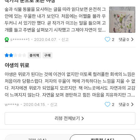
작가의 눈으로 보는 야생
절반이 넘는 시간에 걸쳐 삶을 온전히 누릴 능력을 빼앗았다. (…) 이 병은
우울제와도 같다.
임상 병리학자 마가릿 한센Margaret Hansen은 ‘산림욕과 자연치유Shi
거대한 잿빛 민달팽이처럼 내 마음을 깔고 앉았지만, 나는 할 수 있을 때마
숲과 식물 동물을 묘사하는 글을 따라 읽다보면 온전히 그
- 에마 프로이트 (문화 비평가)
nrin-Yoku(Forest Bathing) and Nature Therapy’라는 논문에서 자
다 그놈에게 타격을 가하며 빠져나오려고 애쓴다. 숲속의 새와 식물 사이
안에 있는 우울한 내가 보인다. 처음에는 어쩔줄 몰라 우
연과 인간의 정신 건강 사이의 관계를 탐구하는 10년간의 연구를 광범위
두커니 서 있기만 했다. 곧 작가가 이끄는 말을 들으며 고
에서 시간을 보내면서 그놈에게 한 방을 먹이고, 그림을 그리거나 손으로
하게 수집하고 분석했다. 한센은 이를 통해 자연이 가진 임상 치료 효과를
완벽한 기쁨을 주는 책이다. 정신과 영혼을 동시에 달랠 수 있는 책은 매우
개를 들고 주변을 살펴보기 시작했고 그제야 자연이 있는
무언가를 만드는 기분 전환 활동을 통해 좀 더 긍정적인 정신상태를 조성
확인했으며, 그 결과를 바탕으로 의료전문가들에게 산림욕을 보편적 건강
드물지만, 『야생의 위로』는 그런 경지에 도달했다. 무척이나 강렬하고 아
지 알아챘다. 따뜻하고 예뻤다. 아름다움에 취하다보면 기
하며 그놈을 걷어찬다. 상담 치료사를 찾아가고, 날마다 약을 먹고, 우울감
s*******1
2020.04.07.
신고
2
댓글
0
증진 모델로 사용하기를 적극적으로 권장한다.
름다운 이 책을 읽고 나면 어느 누구의 삶이든 분명히 더 나아질 것이다.
분이 나아지고 봄을 지나 여름까지 왔을때는 생기가 돈다.
에 압도당할 것 같으면 복용량을 늘린다. (…) 딱 하루만 아침에 일어나 내
일러스트와 사진을 보면 한참동안 눈을
- 조애나 캐넌 (정신과 전문의, 소설가)
가 하는 일을 순수하게 즐길 수 있다면, 내가 할 수 있는 일에 대한 기대를
종이책
구매
자연을 활용한 임상 건강법의 한 가지 사례로 볼 수 있는 영국의 ‘네이처스
줄이지 않을 수 있다면. 나는 렉퍼드 호숫가에서 작고 희귀한 새의 아름다
웨이Nature's Way’는 세계 최대의 온실인 에덴 프로젝트Eden project
야생의 위로
에마 미첼이 알려주는 자연의 치료법. 자연 속에서 자신을 돌보는 능력과
운 노랫소리를 들으며 소리 내어 운다. 거기 선 채 눈물이 흘러나오게 놔둔
와 연계된 사회적 처방 프로그램이다. 사회적 처방은 의약품 처방과는 다
야생은 위로가 된다는 것에 이견이 없지만 이토록 컬러풀한 회색의 느낌은
정신 건강 사이의 연결고리를 정교하고 세련되게 다듬었다.
다.
른 개념으로 의료전문가들이 환자에게 필요한 다양한 비임상적 서비스를
처음이라 당황스럽다. 저자의 우울이 책에 가득하다는 느낌을 지울 수 없
--- p.175~176
- [가디언]
제안하는 것이다. 영국 보건복지부의 대대적인 지원을 받는 네이처스 웨이
다. 저자에겐 위로가 되었을지 모르지만. 책 어느곳에서도 자연과의 교감
는 사람들에게 자연 산책 서비스를 처방함으로써 건강과 생활을 향상시킬
이 느껴지지 않는다. 자연을 보며 경탄하고 힘든 마음을 치유하지만 그게
어느 여름에 나는 신기한 무늬가 있는 조약돌을 주웠다. 조약돌에는 작고
기회를 제공한다. 환자들은 그들의 신체적·정신적 건강 증진을 위해 의료
매력적인 삽화와 우아한 문장으로 계절을 탐구하는 아름다운 책. 이 책은
끝이다. 아무래도 바로 전에 읽은 책과 너무 비교되어 그런것이 아닌가 싶
w****e
2020.04.15.
신고
2
댓글
0
뾰족한 화산 같은 것이 튀어나와 있었는데 주변의 바위에 있는 것과도 비
다.
진에게 ‘주간 정원 가꾸기’ 같은 활동을 처방받는다. 2016년에 시작된 이
자연에 관한 일기이자 자연이 어떻게 마음을 치유하는가에 관한 기록이다.
슷했다. 조약돌이 마음에 든 나는 그것도 양동이에 집어넣었다. 내가 만든
프로그램은 이미 수백 명의 삶을 바꾸어 놓았으며, 입원 시간의 유의미한
리뷰 전체보기
- [선데이 텔레그래프]
작은 웅덩이에 갇힌 새우와 게들이 꿈틀대는 걸 지켜보고 있을 때, 무언가
단축으로 영국 국민건강보험의 부담을 현저히 덜어주고 있다. 무엇보다 고
아주 미세하게 움직였고 조약돌이 살짝 흔들리는 것처럼 보였다. (…) 그때
무적인 사실은 이런 야외 활동이 환자들의 창의력을 북돋우고, 새로운 관
작은 화산의 꼭대기가 뚜껑 문처럼 활짝 열리더니 가느다란 분홍빛 술 모
계를 형성하도록 도와 전반적인 생활과 우울 증상을 개선한다는 것이다.