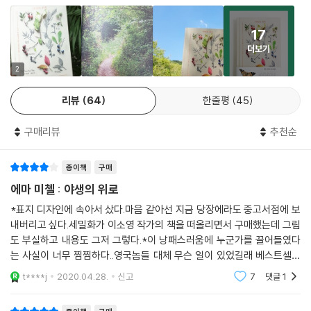
동안 소소한 프로젝트에 집중하는 것이 끔찍한 죄책감과 슬픔의 자동 공급
나는 사계를 머릿속에 새로 그린다. 읽을수록 내가 실물을 보지 못한 동식
아간다. 공간을 탐험하는 것뿐만 아니라 산책 중에 발견한 자연물을 그리
을 막는 효과가 있다는 것을 깨달았다. (…) 나 자신에게 주는 선물로 예쁜
물의 이름이 늘어나고, 나는 그 안에서 기꺼이 길을 잃는다. “세상이 혼란
고 사진 찍고 채집하는 과정도 치유의 일부가 된다.
17
새 모이 보관소를 산다. (…) 이후 며칠 사이 참새 무리가 단골손님이 되고
스럽고 망가진 곳처럼 보이고 암담한 생각이 걷잡을 수 없이 커질 때, 나는
더보기
박새와 찌르레기 한 마리, 오색방울새 한 쌍, 거기다 기쁘게도 오목눈이까
집에서 나와 나무들이 있는 곳까지 5분 동안 걸었다.” 당신의 삶에 자연이
특히 인상적인 것은 자연 묘사와 심리 묘사 사이의 매끄러운 연결이다. 동
2
지 몇 마리 찾아온다. (…) 오목눈이들이 주고받는 높고 날카로운 울음소리
결핍되지 않게 하라.
식물과 광물, 지질학을 연구하는 박물학자이자 디자이너, 일러스트레이터
를 우리 집 정원에서 들으니 기분이 짜릿하다. (…) 이 작은 새들에게 감
인 미첼은 그가 가진 재능과 지식을 이 책에 마음껏 펼쳐 보인다. 유려한 문
- 이다혜 (작가, 『출근길의 주문』 저자, [씨네21] 기자)
리뷰
64
한줄평
45
사하는 기분이 솟구치고, 문득 마음의 변화가 느껴진다. 치유되는 느낌이
장과 함께 책의 갈피마다 조화롭게 배치된 사진과 스케치, 수채화는 그가
다. 뒷마당에 새들의 실시간 생중계 채널이 있다는 생각이 효과적으로 우
보고 듣고 느낀 자연을 책을 통해 온전히 만끽할 수 있게 도와준다. 매 계절
구매리뷰
추천순
나는 각자의 어둠을 다스리는 법을 아는 사람들의 이야기를 좋아한다. 용
울함을 쫓는다.
숲을 산책하며 모은 “영혼을 치유해주는 자연의 힘(231쪽)”을 꾹꾹 눌러
기와 두려움이 버무려져 아름다운 형태가 되고 어둠은 비단 나 혼자만의
--- p.146~148
담은 이 책은 문밖의 자연과 그것이 가진 치유 효과를 듬뿍 담은 한 권의 숲
적이 아니라는 사실을 깨닫게 된다. 야생에서 얻은 건강한 방식으로 삶의
종이책
구매
이 된다. 이를 문학 평론가 에마 프로이트는 종이와 잉크로 만들어진 ‘문학
어둠을 풀어내는 에마 미첼의 이야기는 내게 큰 위안이 된다. 이 책의 페이
에마 미첼 : 야생의 위로
불가능해 보이는 과업을 끈질기게 수행하는 사람을 제비에 비유하는 건 진
적 항우울제’라고 표현했다.
지를 넘길 때마다 새가 날아오르고 꽃이 피고 흙이 노래한다. 자연의 색채
부한 표현이지만, 제비의 여행길은 정말로 놀랍다. 도중에 여러 마리가 폭
*표지 디자인에 속아서 샀다.마음 같아선 지금 당장에라도 중고서점에 보
가 흐려지고, 다시 생기를 얻는 것을 반복하는 동안 그 세상을 엿보는 놀라
풍우나 포식자에게 목숨을 빼앗기긴 해도 대부분은 무사히 도착해서 짝짓
내버리고 싶다.세밀화가 이소영 작가의 책을 떠올리면서 구매했는데 그림
냉이를 간단히 스케치하거나 상모솔새를 수채화로 그리는 것, 쉽게 찾을
운 경험을 한다. 열두 달의 이야기를 다 읽고 나면 바로 영국으로 날아가 건
도 부실하고 내용도 그저 그렇다.*이 낭패스러움에 누군가를 끌어들였다
기를 하고 알을 낳아 새끼를 키운다. 여름 내내 깃털 달린 날쌘 화살처럼 들
수 있는 식물들로 채집 표본을 만드는 것은 산책 자체만큼이나 마음을 안
방진 털북숭이 친구 애니와 작가의 옆을 고요하게 걷고 싶어질 것이다.
는 사실이 너무 찜찜하다..영국놈들 대체 무슨 일이 있었길래 베스트셀러
판 위를 돌아다니다가 전화선에 모여 앉아 다음 해의 이동을 준비하겠지.
정시키는 효과가 있다. 연필로 새매의 모습을 그럭저럭 비슷하게 그려보는
에 이런 책을 보낸거지..다들 우울해서 공감한걸까?*위로가 되지 않았다..
- 임이랑 (작가, 『아무튼, 식물』, 『조금 괴로운 당신에게 식물을 추천합니다』 저자)
내 상태가 대체로 괜찮은 계절 동안 제비들은 이 지역에서 지낸다. 경이로
t****j
2020.04.28.
신고
7
댓글
1
것은 그렇게 하도록 영감을 준 새와의 만남만큼이나 마음속의 복잡하고 어
식물라디오나 한 편
운 여정을 마치고 우리 집 정원에서 쉬는 저 새를 보니 전율이 느껴진다. 제
두운 생각을 쫓아내는 데 도움이 된다. 완벽한 결과물보다 대상을 바라보
비가 목적지에 도착했듯이 나 역시 또 한 번의 겨울을 이겨낸 것이다. 나는
무려 25년간의 기나긴 우울증을 치유해준 ‘야생의 산책’ 이야기. 위대한 자