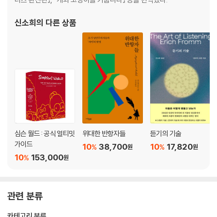
신소희
의 다른 상품
심슨 월드 : 공식 얼티밋
위대한 반항자들
듣기의 기술
가이드
10
38,700
10
17,820
%
%
원
원
10
153,000
%
원
관련 분류
카테고리 분류