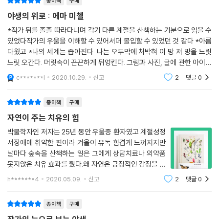
종이책
구매
고 그리는 차분한 과정이 훨씬 더 중요하다. 자연 관찰의 유익한 작용과 본
안마당에 앉은 채 잠시 조용히 운다.
연의 힘을 무료로 활용하여 우울증을 치료한 저자의 처방전은 바로 야생의
것을 기록하며 보내는 시간은 일종의 시너지 효과를 일으킨다. (…) 숲이나
야생의 위로 : 에마 미첼
--- p.156
산책이다. 작가는 자연과의 친밀한 교감을 통해 자기 안의 강력한 회복탄
정원에서 시간을 보내며 그곳에 서식하는 초목과 야생동물의 미세한 디테
*작가 뒤를 졸졸 따라다니며 각기 다른 계절을 산책하는 기분으로 읽을 수
력성, 스스로 나을 수 있는 힘을 발견한다. 가시자두나무와 보리수를 바라
일에 주목할 때면 우울증이 가라앉는 게 느껴진다. 이는 내게 자가 치유의
있었다작가의 우울을 이해할 수 있어서더 몰입할 수 있었던 것 같다 *아름
언덕 뒤에 내가 보러 온 식물이 있다. 절정에 이른 블루벨들이다. 줄기 아래
보고, 울새의 재잘거림과 앙증맞은 촐싹거림을 바라보는 것만으로도 행복
방식이 되었다.(24쪽)
다웠고 *나의 세계는 좁아진다. 나는 오두막에 처박혀 이 방 저 방을 느릿
쪽은 꽃송이가 만개하여 꽃잎 하나하나가 바깥으로 젖혀졌고 위쪽은 꽃봉
의 절정을 경험할 수 있는데, 왜 우리는 휴대폰과 인터넷에 정신을 쏙 빼앗
느릿 오간다. 머릿속이 끈끈하게 뒤엉킨다. 그림과 사진, 글에 관한 아이디
오리가 벌어지기 직전이다. 깊고 진하고 선명한 푸른빛이 꽃과 함께 흔들
긴 채 갑갑한 실내 생활자로 살아가는 걸까. 그저 신발을 신고 밖으로 나가
다음 계절을 위한 마음의 힘을 쌓는 강력한 방법
어도 증발해버린다. 나는 친구들을 피하고 그들의 초대도 거절한다. 날마
c*******l
2020.10.29.
신고
2
댓글
0
리며 울려 퍼지는 듯하다. 블루벨 사이에 허브베니트, 숲바람꽃, 땅감자 줄
기만 하면 된다. 우리는 야생의 산책 속에서 언제든 우리를 기다리고 있는
다 가장 단순한
자연은 의료적 심리치료를 보충하는 효과적인 건강 모델이 될 수 있다
기로 뒤덮인 땅뙈기가 있다. 나는 그곳에 책상다리를 하고 앉아 블루벨을
위대한 자연의 위로를 얻을 권리가 있다.
바라본다. 햇살과 풍요로운 꽃들이 시야를 가득 채우고 뇌세포에 이른다.
종이책
구매
자연에서 발견한 위안으로 고통받는 마음을 치유하는 것이 비단 미첼 혼자
- 정여울 (작가, 『나를 돌보지 않는 나에게』 저자)
최고로 맛있는 초콜릿 케이크나 집에서 만든 짭짤한 감자칩을 먹을 때 같
자연이 주는 치유의 힘
만의 경험은 아니다. 자연을 산책하고 나비나 새를 관찰한 후에 마음이 편
은 강렬한 만족감이 퍼져 나간다. 마치 내 마음이 이 광경을 먹어 치우고 거
안해지고, 부정적인 마음이 누그러진 경험은 누구나 한 번쯤 있을 것이다.
박물학자인 저자는 25년 동안 우울증 환자였고 계절성정
에마 미첼에게는 지극히 소박한 정원이나 개와 함께하는 일상적 산책조차
기서 양분을 취하는 것 같다.
서장애에 취약한 편이라 겨울이 유독 힘겹게 느껴지지만
많은 사람이 봄이 오면 벚꽃을, 여름이면 바다를, 가을이면 단풍을, 겨울이
도 풍요롭고 보람찬 것으로 만드는 재능이 있다. 자연과 창조적 연결고리
--- p.167~168
날마다 숲속을 산책하는 일은 그에게 상담치료나 의약품
면 눈 쌓인 들판을 보기 위해 기꺼이 귀한 시간을 할애해 야외로 나간다. 하
를 만들고 사람들과 나눌 수 있는 에마의 능력이 정신 건강에 이로운 것은
못지않은 치유 효과를 줬다.왜 자연은 긍정적인 감정을 촉
지만 자연이 촉발하는 긍정적 감정에 과학적 근거가 있는 걸까? 우리가 공
당연한 일이다.
나는 우울증에 붙들릴 때마다 내가 가진 모든 무기를 동원해 맞서 싸우고,
발하고 건강을 증진시키는 것일까?대부분의 식물은 #피
원을 산책하거나 바닷가에서 맨들맨들하게 모서리가 닳은 조약돌을 들여
h*******4
2020.05.09.
신고
2
댓글
0
- 멜리사 해리슨 (소설가, 자연 칼럼니스트)
간신히 벗어나 서서히 회복하며 다시 인생을 살아나가려 애쓴다. 벗어날
톤치드 라고 불리는 바이러스나 박테리아 감염을 막아주
다볼 때, 실제로 신체와 뇌에 측정 가능한 치유 효과가 생기는 것일까?
는 휘발성 화합물과 기름을 생성한다고 한다. 피
수 없는 진 빠지는 악순환이지만, 오늘도 나는 굳건하게 견디고 있다. (…)
종이책
구매
내가 이 상태를 완전히 벗어날 가능성이 없다는 걸 안다. 이 병은 내 인생의
글은 깊이 있고 사진은 인상적이며 그림은 절묘하다. 이 책은 문학적인 항
많은 연구자들이 자연이 인간에게 미치는 긍정적인 효과를 연구했다. 그중