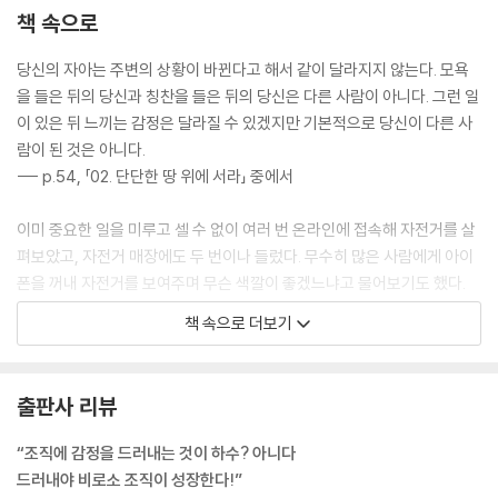
반응하는 법
책 속으로
4부. 감정 용기를 기른다
당신의 자아는 주변의 상황이 바뀐다고 해서 같이 달라지지 않는다. 모욕
을 들은 뒤의 당신과 칭찬을 들은 뒤의 당신은 다른 사람이 아니다. 그런 일
7장. 과감하게 느껴라
이 있은 뒤 느끼는 감정은 달라질 수 있겠지만 기본적으로 당신이 다른 사
37 어떤 감정을 느꼈는가: 억누르지 않고 그대로 느끼고 표현하기
람이 된 것은 아니다.
38 감정은 신체적인 것이다: 분노를 원하는 대로 다루는 법
--- p.54, 「02. 단단한 땅 위에 서라」 중에서
39 느끼는 방식을 훈련하라: 유혹을 받아들이기
40 불확실성을 피하지 마라: 감정을 느끼는 데 용기가 필요한 이유
이미 중요한 일을 미루고 셀 수 없이 여러 번 온라인에 접속해 자전거를 살
41 고통 속으로 기꺼이 뛰어들어라: 리더가 고통을 느껴야만 하는 이유
펴보았고, 자전거 매장에도 두 번이나 들렀다. 무수히 많은 사람에게 아이
42 모든 감정을 그대로 느껴라: 온전한 인간으로서 잘살기 위한 기술
폰을 꺼내 자전거를 보여주며 무슨 색깔이 좋겠느냐고 물어보기도 했다.
나도 이런 내가 부끄럽다. 나는 소위 효율적이고 생산적으로 움직여야 하
8장. 대담하게 행동하라
책 속으로 더보기
는 사람이다. 자신감도 있어야 한다. 그런데 귀한 시간을 낭비해가며 사람
43 리더십의 열쇠는 용기다: 당신의 성공 공식을 결정할 핵심 질문
들에게 내가 가장 좋아하는 색상을 골라달라고 부탁하고 다녔다. 이건 내
44 위험을 감수하라: 행동의 변화를 가져오는 아주 사소한 위험들
가 원하는 모습이 아니다.
45 결정을 내려라: 의사결정의 효율을 높이는 3가지 기술
출판사 리뷰
--- p.63-64, 「04. 자신을 상냥하게 대하라」 중에서
46 진실을 말하라: 대담하게 진실을 말하는 것은 우리의 임무다
“조직에 감정을 드러내는 것이 하수? 아니다
47 낯선 방법을 시도하라: 감정 용기 실행법 3단계
듣기만 하라. 멀티태스킹을 하면 안 된다. 이메일을 확인하고, 인터넷을 검
드러내야 비로소 조직이 성장한다!”
48 당신의 삶을 바꿀 수 있는 질문: 지금 이 순간 무엇을 할 수 있는가
색하고, 장 볼 것을 메모하는 것만이 멀티태스킹이 아니다. ‘상대의 말이 끝