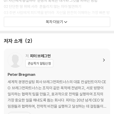
01 자신에게 충실하라: 순응의 혹독한 대가와 그것을 피하는 방법
02 단단한 땅 위에 서라: 흔들리지 않는 자아 발견하기
03 주변 사람에게 피드백을 받아라: 자신을 완전히 이해하는 가장 빠른 방
법
목차 더보기
04 자신을 상냥하게 대하라: ‘괜찮은 정도’가 ‘완벽’보다 나은 이유
05 자신의 그림자를 받아들여라: 당신이 증오하는 그 사람처럼 되지 않는
법
저자 소개
2
06 중요한 사람이 되려고 애쓰지 마라: 타인에게 영향력을 끼친다는 것의
진정한 의미
저
피터 브레그먼
2장. 어떤 사람이 되고 싶은가
관심작가 알림신청
07 하나의 테마를 찾아라: 자기 변화의 길잡이가 될 키워드 찾기
08 자신 안에 답이 있다: 당신은 이미 꽤 훌륭하다
Peter Bregman
09 늘 미래의 자기 모습을 그려보라: 앞으로 나아가기 위해 자신에게 집중
세계적 경영컨설팅 회사 브레그먼파트너스의 대표 컨설턴트이자 CE
하는 법
O. 브레그먼파트너스는 조직이 같은 목적에 전념하고, 서로 방향이
10 전략적이고 의도적으로 행동하라: 에너지를 영리하게 사용하는 5단계
일치하는 협력적 팀을 만들고, 효과적으로 전략을 실행하여 조직의
11 자신을 찾느라 너무 애쓰지 마라: 일과 휴식 사이에 경계를 만드는 법
가장 중요한 일을 해내도록 돕는 회사다. 피터는 20년 넘게 CEO 및
12 매 순간에 온전히 집중하라: 웃음이 성공의 측정 기준인 까닭
임원들과 협력하며, 전략적 비전을 실행하고 달성하는 데 걸림돌이
되는 치명적인 리더십과 조직적 간극을 찾아내 해결하도록 돕고 있