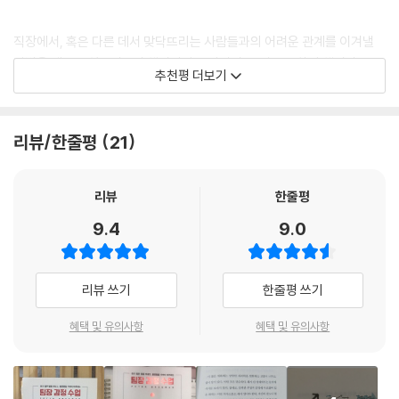
는 듯 두 손을 허공에 치켜올리는 것도 보았다. 모두 ‘사람들에게 책임의식
팀장과 팀원 사이 진정한 소통으로
을 심어주기 위해서’였다.
성과를 높이는 4가지 기술
직장에서, 혹은 다른 데서 맞닥뜨리는 사람들과의 어려운 관계를 이겨낼
--- p.259, 「34. 책임의식 창출하기」 중에서
방법을 배우고 싶은가? 이 책이야말로 당신이 꼭 필요로 하던 책이다.
추천평 더보기
모두가 함께 목표를 이루는 데 전념하려면 강력하게 사람을 끌어당기는 힘
- 로버트 치알디니 (『설득의 심리학』 『초전 설득』 저자)
있는 모습이 필요하다. 저자는 성과를 올릴 수 있도록 25년간 리더들을 도
우면서 하나의 패턴을 발견했다. 훌륭한 팀장들이 중요한 일을 해내도록
이 획기적인 책에 담긴 조언을 용기 있게 받아들인다면 다른 사람들에게
리뷰/한줄평
21
팀원들을 결집하는 네 가지 필수 요소이다. 이 책의 네 개의 부가 각각 한
영감을 주는 사람이 될 수 있을 것.
가지 필수 요소를 설명하는데, 각 부의 첫째 장은 해당 요소에서 자신의 힘
을 충전하고 더욱 강화하는 방법을, 둘째 장은 그 힘을 세상에 발휘하는 법
- 다니엘 핑크 (『파는 것이 인간이다』 『언제 할 것인가』 저자)
리뷰
한줄평
을 알려준다.
9.4
9.0
용기 없이 남을 이끄는 사람은 진정한 리더가 아니다. 브레그먼은 어려운
_하기 힘든 말을 꺼내고, 책임의식을 심어주고,
감정들을 받아들이는 것이 얼마나 강력한 힘을 발휘하는지 설득력 있는 주
가장 중요한 일에 행동을 이끌어내는 법
장을 보여준다.
리뷰 쓰기
한줄평 쓰기
- 칼 뉴포트 (『딥 워크』 『열정의 배신』 저자)
1부- 자신감을 키운다
혜택 및 유의사항
혜택 및 유의사항
자신감을 갖는 것이 중요하다는 말은 자주 쓰지만, 실천은 말처럼 쉽지 않
잘못됐지만 쉬운 것 대신 옳지만 어려운 것을 택하는 것은 리더의 발전 과
다. 1부는 그 점에서 도움을 줄 것이다. 혼란의 가운데에서도 자신의 기반
정에 따르는 ‘성배’ 중 하나다. 이 책에서 피터 브레그먼은 바로 그 성배를
을 찾고 굳건히 서서 자신을 잃지 않고도 중요한 일을 해낼 수 있도록 도울
찾아냈다.
것이다.