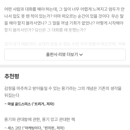
나면 무슨 말을 해줄까’ 하며 속으로 생각하는 것도 멀티태스킹이다. 상대
어떤 사람과 대화를 해야 하는데, 그 일이 너무 어렵게 느껴지고 엄두가 안
맺음말
가 하는 말에만 집중하라.
나서 입도 못 뗀 적이 있는가? 아마 떠오르는 순간이 있을 것이다. 무슨 말
--- p.133, 「14. 상대의 이야기를 주의 깊게 들어라」 중에서
을 해야 할지 몰라서였나? 그 말을 꺼낼 기회가 없었나? 어떻게 시작해야
할지 몰라서인가? 당신은 그 대화를 왜 못했는가?
남에게 감기가 옮았다고 당신도 다른 사람에게 재채기를 해대며 바이러스
를 뿌려도 되는가? 당신이 기분 나쁘다고 다른 사람을 탓할 수는 있지만 그
겁이 났기 때문이다. 상대가 보일 수 있는 수만 가지 반응이 떠오르며, 어쩌
기분을 남에게 전달하느냐 마느냐는 여전히 당신 몫이다.
면 당신 자신이 통제력을 잃고 후회할 말을 할 수도 있다고 생각했을지 모
출판사 리뷰 더보기
--- p.165, 「19. 친절함에는 전염성이 있다」 중에서
른다. 아마도 느끼고 싶지 않은 온갖 감정을 느껴야 할 것이다. 바로 그것이
그 일을 하지 못하고 머뭇거리는 이유다.
자기 책상 위에 놓이는 일만 처리하다 보면 통제권을 다른 사람의 손에 넘
추천평
기게 된다. CEO와 고위 리더들은 그렇게 수동적으로 굴어서는 절대 안 된
불편한 감정을 피하려고만 들면 생산성이 떨어지고 조직의 성과에도 큰 영
다. 리더로서 당신이 하는 모든 일은 영향력을 가져야만 한다. 당신이 할 일
향을 미친다. 부서별로 높게 쌓인 벽, 사내 정치, 부정적인 문화, 고객, 시장
감정을 마주하고 받아들일 수 있는 용기라는 그의 개념은 기존의 생각을
은 크게 생각하는 것이다. 앞에 놓인 문제가 이 네 가지 영역 밖에 있다면
등 조직 내에서 발생할 수 있는 온갖 장애물 가운데 팀원들의 최대 잠재력
뒤집는다.
그것은 조직 내에서 하급 관리자가 처리해야 할 일이다.
을 막는 가장 큰 장애물은 단연 미숙한 ‘감정 용기’다. 불편한 대화를 나누
--- p.224, 「27. 중요한 곳에 집중하라」 중에서
- 마셜 골드스미스 (『트리거』 저자)
지 않으면 불편한 감정을 느낄 필요가 없으니, 사람들은 그 일을 하지 않고
따라서 정체된다. 그러나 어떤 감정이든 기꺼이 느끼겠다고 마음먹으면,
많은 리더가 직원에게 방향을 제시하고, 질문을 던지고, 애원하는 것을 보
용기와 관대함에 관한, 용기 있고 관대한 책.
목표를 향해 가는 데 막대한 견인력을 얻을 수 있다.
았다. 고함을 지르고, 간접적으로 분노를 표하고, 어찌해야 할지 모르겠다
- 세스 고딘 (『마케팅이다』 『린치핀』 저자)