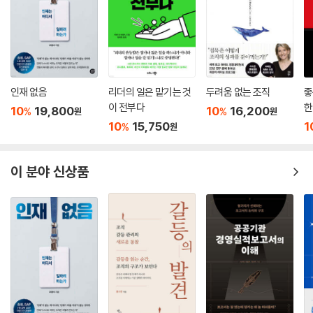
인재 없음
리더의 일은 맡기는 것
두려움 없는 조직
좋
이 전부다
한
10
19,800
10
16,200
%
%
원
원
10
15,750
1
%
원
이 분야 신상품