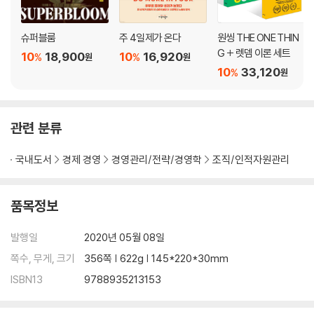
3부. 목적에 전념한다
슈퍼블룸
주 4일제가 온다
원씽 THE ONE THIN
G + 렛뎀 이론 세트
10
18,900
10
16,920
%
%
원
원
5장. 초점을 맞추라
10
33,120
%
원
25 감정을 드러내는 데 두려워 마라: 초점에 활기를 불어넣는 감정의 힘
26 어디로 가고 있는가: 헤매지 않도록 큰 화살표를 찾는 법
27 중요한 곳에 집중하라: 리더가 집중해야 할 4가지 영역
관련 분류
28 초점을 필터로 이용하라: 조직을 나아가게 하는 일에만 집중하는 법
29 몇 번을 말해도 부족하다: 메시지를 제대로 전달하는 반복의 힘
국내도서
경제 경영
경영관리/전략/경영학
조직/인적자원관리
30 때로는 말을 적게 하는 것이 낫다: 사려 깊은 침묵이 필요한 순간
6장. 에너지를 모아라
품목정보
31 팀의 에너지를 한데 모아라: 리더가 팀 내에서 육성해야 할 3가지 자질
32 처음부터 참여하라: 팀원들의 에너지는 주인의식에서 나온다
발행일
2020년 05월 08일
33 믿을 만한 사람이 되도록 돕기: 완벽한 마무리를 이끌어내는 비결
쪽수, 무게, 크기
356쪽 | 622g | 145*220*30mm
34 책임의식 창출하기: 책임의식 문화를 구축하는 5가지 구성 요소
ISBN13
9788935213153
35 스스로 하게 놔두라: 통제하지 않고 리드하는 법
36 실패를 심기일전의 기회로 삼아라: 팀원이 실망스러울 때 생산적으로