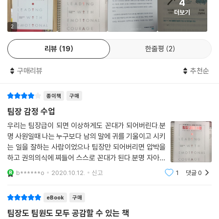
4
- 토머스 A. 콜디츠 (미 육군사관학교 웨스트포인트 명예 교수)
더보기
2부- 사람들과 유대를 맺는다
2
중요한 일을 진전시킬 수 있는 능력은 다른 사람들과 유대를 맺고, 그들에
리더로서 우리가 반드시 해야 하는 힘든 일들을 해내려면 이것을 극복해야
게 영감을 불어넣고, 그들의 행동에 동기를 부여하는 힘과 직접적으로 연
만 한다. 감정을 마주하고 받아들일 수 있는 용기는 연습할수록 강해진다.
리뷰
19
한줄평
2
결되어 있다. 2부에서는 구체적으로 뿌리 깊고 탄탄한 관계를 쌓는 방법을
더 많은 것을 알고 싶은가? 그렇다면 그 마음을 고수하며 이 책을 꼭 읽어
알려주며, 앞으로 나아가기 위해 꼭 필요한 대화를 할 수 있도록 도와준다.
구매리뷰
추천순
보기 바란다!
사람들이 자신을 믿길 바란다면 먼저 그들을 믿어야 한다.
- 켄 블랜차드 (『칭찬은 고래도 춤추게 한다』 『겅호!』 저자)
종이책
구매
3부- 목적에 전념한다
팀장 감정 수업
저자 자신의 용기 있는 솔직함을 곁들인 이 책은 자신감을 쌓고, 다른 사람
팀을 움직이려면 어떤 개인의 이해관계보다 앞서는 하나의 공유된 목표가
이 최선을 발휘하도록 돕고, 리더로서 성공하는 데 필요한 감정 용기를 모
우리는 팀장급이 되면 이상하게도 꼰대가 되어버린다.분
필요하다. 3부에서는 책임의식의 창출과 공동의 목적을 향한 행동을 이끌
으게 해줄 것.
명 사원일때 나는 누구보다 남의 말에 귀를 기울이고 시키
어내는 데 따르는 어려움을 다룬다. 주변 사람들의 에너지를 한데 모아 그
는 일을 잘하는 사람이었으나 팀장만 되어버리면 압박을
- 리즈 와이즈먼 (『멀티플라이어』 『루키 스마트』 저자)
들이 당신의 목적을 이해하고, 그에 동의하고, 끝까지 따르고, 열정적으로
하고 권의의식에 찌들어 스스로 꼰대가 된다.분명 자아성
기여하도록 도와줄 것이다.
찰이 필요한 부분인데 이책을 읽으므로 해서 본인을 다시
b******o
2020.10.12.
신고
1
댓글
0
남의 행동에 휩쓸리기 전에 스스로 자신 있게 행동할 수 있는 원칙과 기술
돌아볼수 있게 해준다.실력만 있다고 팀장이 되는것이아
4부- 감정 용기를 기른다
을 제시함으로써 우리에게 두려움에 맞서 굳건히 일어서라고 가르친다. 아
니라 직원들의 마음까지 보살펴주어야 하는것
eBook
구매
자신감을 쌓고, 남들과 유대를 맺고, 더 크고 중요한 목적에 전념할 때마다
주 훌륭한 책이다!
감정 용기가 자란다. 4부는 감정 용기를 그다음 수준까지 높이는 방법을
팀장도 팀원도 모두 공감할 수 있는 책
- 스티븐 코비 (『신뢰의 속도』 저자)