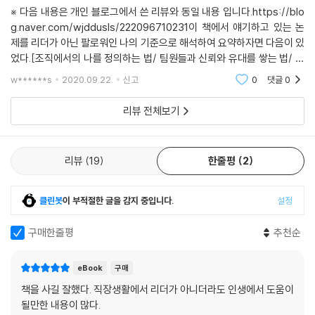
다룬다. 그동안 미뤄왔던 의사결정을 내리고, 마음속에 담아두었던 진실을
※ 다음 내용은 개인 블로그에서 쓴 리뷰와 동일 내용 입니다.https://blo
말하고, 마음을 열 때 수반되는 위험을 감수하도록 도울 것이다. 이런 위험
g.naver.com/wjddusls/222096710231이 책에서 얘기하고 있는 논
에 맞설수록 성과를 이뤄낼 가능성 또한 높아진다.
제를 리더가 아닌 팔로워인 나의 기준으로 해석하여 요약하자면 다음이 있
었다.[조직에서의 나를 정의하는 법/ 팀원들과 신뢰와 유대를 쌓는 법/ 일
팀장이야말로 미움받을 용기가 필요하다!
에 있어 리더의 관점이란/ 직장에서의 핵심에 집중 or 나의 중심 지키는 법
w******s
2020.09.22.
신고
0
댓글
0
/ 상대방에게 고까운 소
‘어떤 일’을 하는 법을 알려주는 책은 많지만, 이것은 ‘어떤 사람’이 되는 법
리뷰 전체보기
을 알려주는 책이다. (_제임스 M. 쿠제스, 산타클라라대학교 리비경영대
학원장)
리뷰
19
한줄평
2
이 책은 마셜 골드스미스, 세스 고딘, 로버트 치알디니, 다니엘 핑크 등 국
내 인지도가 높은 베스트셀러 저자들을 포함한 많은 유명 사상가와 비즈니
클린봇
이 부적절한 글을 감지 중입니다.
설정
스 리더의 찬사를 받으며 소개되었다. 유능한 조직관리 전문가이자 베스트
셀러 작가인 저자가 <하버드비즈니스리뷰>에 써온 기사를 바탕으로 한
구매한줄평
추천순
이 책은 매우 개인적이고 일상적인 사례를 들어 설명하고 있어 부담 없이
읽히면서도, 감정 용기 근육을 단련하기에 충분한 내용을 담고 있다. 더불
eBook
구매
어 팀장이라면 조직 내에서 반드시 맞닥뜨리게 되는 여러 어려운 상황들에
책을 사길 잘했다. 직장생활에서 리더가 아니더라도 인생에서 도움이
맞춤한 현실적인 조언을 다정히 건넨다.
될만한 내용이 많다.