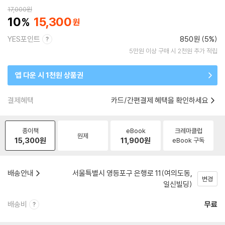
17,000
원
10
15,300
YES포인트
850원 (5%)
5만원 이상 구매 시 2천원 추가 적립
앱 다운 시 1천원 상품권
결제혜택
카드/간편결제 혜택을 확인하세요
종이책
eBook
크레마클럽
원제
15,300
원
11,900
원
eBook 구독
배송안내
서울특별시 영등포구 은행로 11(여의도동,
변경
일신빌딩)
배송비
무료