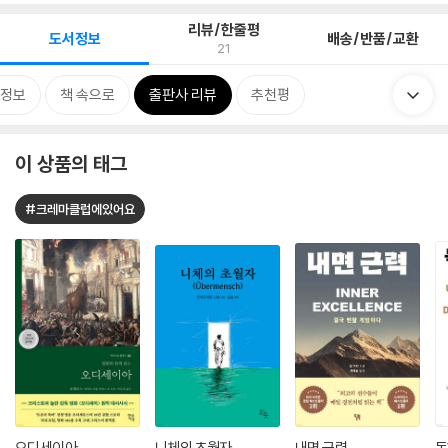
리뷰/한줄평
도서정보
배송/반품/교환
21
정보
책 속으로
출판사 리뷰
추천평
이 상품의 태그
#크레마클럽에있어요
오디세이아
니체의 초월자
내면 근력
독