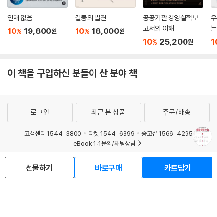
인재 없음
갈등의 발견
공공기관 경영실적보
우
고서의 이해
는
10
19,800
10
18,000
%
%
원
원
10
25,200
1
%
원
이 책을 구입하신 분들이 산 분야 책
로그인
최근 본 상품
주문/배송
고객센터 1544-3800
티켓 1544-6399
중고샵 1566-4295
eBook 1:1문의/채팅상담
예스이십사(주) 사업자 정보
선물하기
바로구매
카트담기
이용약관
개인정보처리방침
청소년보호정책
PC버전
회사소개
거래처관계자께
도서홍보
광고
Copyright © YES24 Corp. All Rights Reserved.
MATOM1