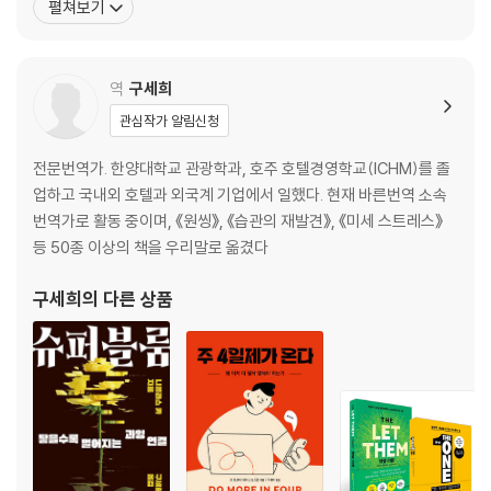
펼쳐보기
2부. 사람들과 유대를 맺는다
다. Inc.com 선정 100대 리더십 강사 중 한 명인 저자는 리더십 개
발, 조직 변화, 생산성, 감정 용기 분야의 인기 강사이자 선구적인 사
3장. 타인을 믿어라
상가다. <하버드비즈니스리뷰>에 정기적으로
역
구세희
13 신뢰의 효과: 어느 한구석 빠짐없이 우수한 기업의 진짜 비결
14 상대의 이야기를 주의 깊게 들어라: 사람의 마음을 여는 경청의 마법
관심작가 알림신청
15 남들에게 호기심을 가져라: 사람은 성격 테스트로 정의될 수 없다
16 해결책이 안 나오면 문제를 의심하라: 엉뚱한 문제를 해결하려고 애쓰
전문번역가. 한양대학교 관광학과, 호주 호텔경영학교(ICHM)를 졸
는 건 아닌가
업하고 국내외 호텔과 외국계 기업에서 일했다. 현재 바른번역 소속
17 도움이 되어라: 어쩌지 못할 상황에서도 문제 해결하기
번역가로 활동 중이며, 《원씽》, 《습관의 재발견》, 《미세 스트레스》
18 상대의 시각에서 보라: 영업 기회를 놓치지 않는 법
등 50종 이상의 책을 우리말로 옮겼다
구세희
의 다른 상품
4장. 믿을 만한 사람이 되라
19 친절함에는 전염성이 있다: 자신의 슈퍼파워를 바람직한 방향으로 사
용하는 법
20 두려운 대화일수록 맞서라: 가장 두려워하는 것을 이야기하는 법
21 결론부터 말하라: 힘든 대화를 시작하는 방법
22 분노의 폭발을 막아라: 감정이 격해진 순간의 요령 있는 대화
23 자신이 한 일은 책임져라: 즉시 믿을 만한 사람으로 만드는 사과의 기술
24 당신이 보고 있음을 알려주어라: 완벽한 상여를 하는 가장 확실한 방법