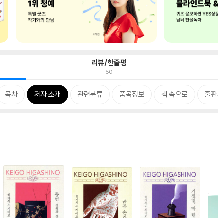
리뷰/한줄평
50
목차
저자 소개
관련분류
품목정보
책 속으로
출판