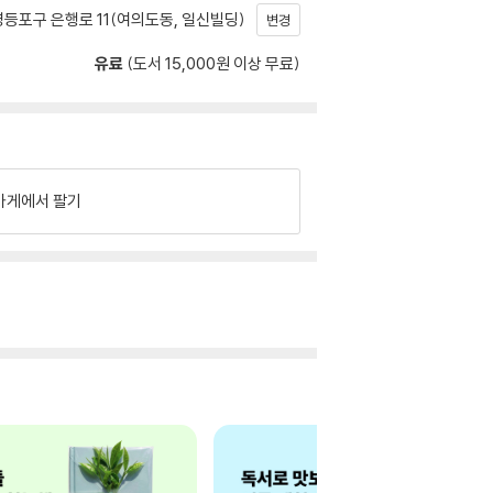
등포구 은행로 11(여의도동, 일신빌딩)
변경
유료
(도서 15,000원 이상 무료)
가게에서 팔기