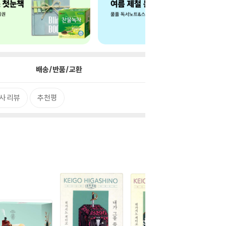
배송/반품/교환
사 리뷰
추천평