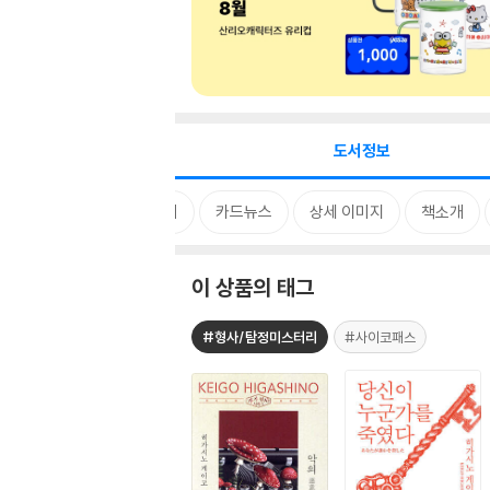
도서정보
태그
MD 한마디
카드뉴스
상세 이미지
책소개
이 상품의 태그
#형사/탐정미스터리
#사이코패스