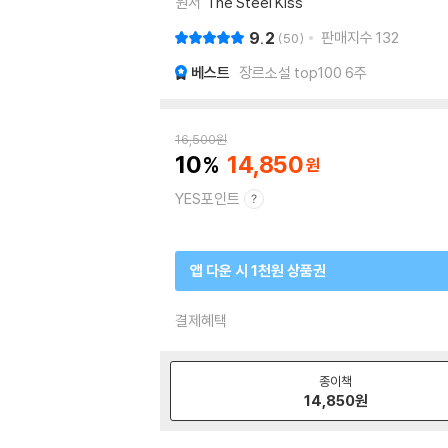
원서
The Steel Kiss
9.2
판매지수
132
50
베스트
장르소설 top100 6주
16,500
원
10
14,850
YES포인트
앱 다운 시 1천원 상품권
결제혜택
종이책
14,850
원