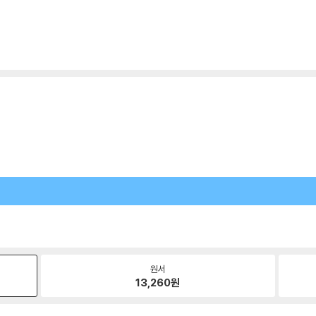
원서
13,260
원