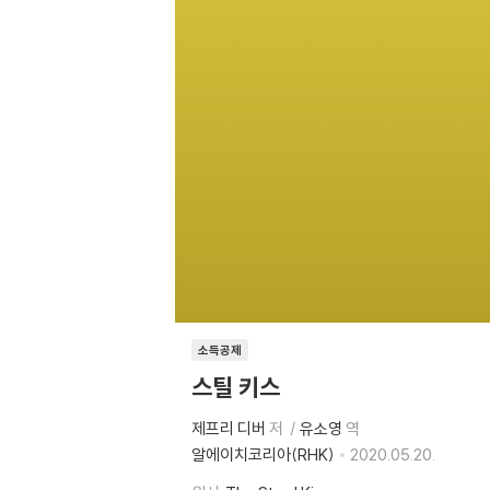
소득공제
스틸 키스
제프리 디버
저
유소영
역
알에이치코리아(RHK)
2020.05.20.