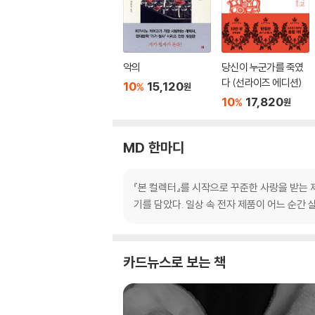
악의
당신이 누군가를 죽였
다 (선라이즈 에디션)
10
15,120
%
원
10
17,820
%
원
MD 한마디
『본 컬렉터』를 시작으로 꾸준한 사랑을 받는 
기를 담았다. 일상 속 전자 제품이 어느 순간 
카드뉴스로 보는 책