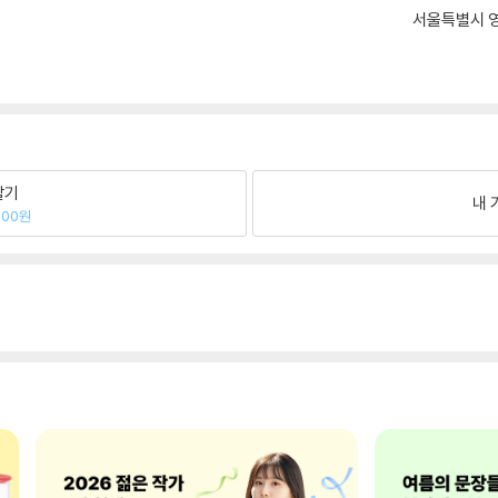
서울특별시 영
팔기
내 
000원