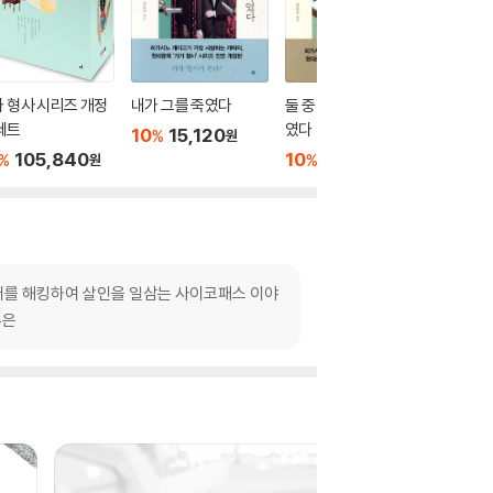
 형사 시리즈 개정
내가 그를 죽였다
둘 중 누군가 그녀를 죽
잠자는 
세트
였다
10
15,120
10
1
%
%
원
105,840
10
15,120
%
%
원
원
서버를 해킹하여 살인을 일삼는 사이코패스 이야
주은