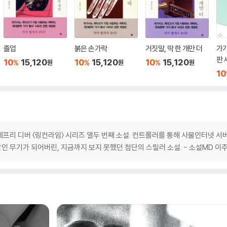
졸업
붉은 손가락
거짓말, 딱 한 개만 더
가가
판 
10
15,120
10
15,120
10
15,120
%
%
%
원
원
원
10
제프리 디버 〈링컨라임〉 시리즈 열두 번째 소설. 컨트롤러를 통해 사물인터넷 
살인 무기가 되어버린, 지금까지 보지 못했던 첨단의 스릴러 소설. - 소설MD 이