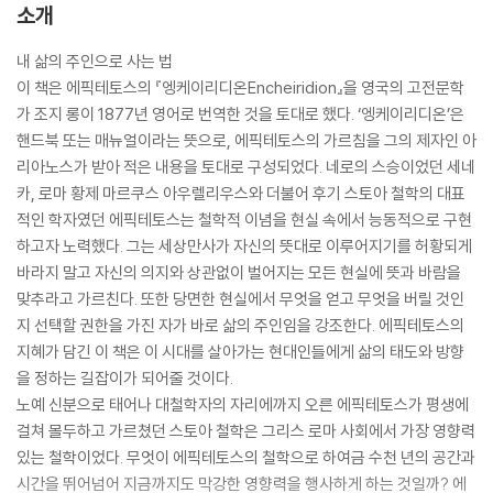
소개
내 삶의 주인으로 사는 법
이 책은 에픽테토스의 『엥케이리디온Encheiridion』을 영국의 고전문학
가 조지 롱이 1877년 영어로 번역한 것을 토대로 했다. ‘엥케이리디온’은
핸드북 또는 매뉴얼이라는 뜻으로, 에픽테토스의 가르침을 그의 제자인 아
리아노스가 받아 적은 내용을 토대로 구성되었다. 네로의 스승이었던 세네
카, 로마 황제 마르쿠스 아우렐리우스와 더불어 후기 스토아 철학의 대표
적인 학자였던 에픽테토스는 철학적 이념을 현실 속에서 능동적으로 구현
하고자 노력했다. 그는 세상만사가 자신의 뜻대로 이루어지기를 허황되게
바라지 말고 자신의 의지와 상관없이 벌어지는 모든 현실에 뜻과 바람을
맞추라고 가르친다. 또한 당면한 현실에서 무엇을 얻고 무엇을 버릴 것인
지 선택할 권한을 가진 자가 바로 삶의 주인임을 강조한다. 에픽테토스의
지혜가 담긴 이 책은 이 시대를 살아가는 현대인들에게 삶의 태도와 방향
을 정하는 길잡이가 되어줄 것이다.
노예 신분으로 태어나 대철학자의 자리에까지 오른 에픽테토스가 평생에
걸쳐 몰두하고 가르쳤던 스토아 철학은 그리스 로마 사회에서 가장 영향력
있는 철학이었다. 무엇이 에픽테토스의 철학으로 하여금 수천 년의 공간과
시간을 뛰어넘어 지금까지도 막강한 영향력을 행사하게 하는 것일까? 에