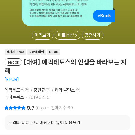
미리보기
파트너샵
공유하기
정가제 Free
90일 대여
EPUB
[대여] 에픽테토스의 인생을 바라보는 지
eBook
혜
EPUB
에픽테토스
저
강현규
편
키와 블란츠
역
메이트북스
2019.02.15.
9.7
판매지수
60
669
크레마 터치, 크레마원 기본뷰어 이용불가