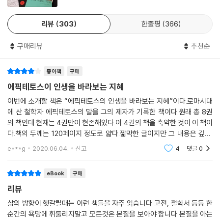
리뷰
303
한줄평
366
구매리뷰
추천순
종이책
구매
에픽테토스이 인생을 바라보는 지혜
이번에 소개할 책은 “에픽테토스의 인생을 바라보는 지혜”이다.로마시대
에 산 철학자 에픽테토스의 말을 그의 제자가 기록한 책이다.원래 총 8권
의 책인데 현재는 4권만이 현존해있다.이 4권의 책을 축약한 것이 이 책이
다.책의 두께는 120페이지 정도로 얇다.짧막한 글이지만 그 내용은 깊다.
로마시대에 있던 철학의 내용이 현재 우리 삶에 적용할 수 있는 것이 놀랍
e***g
2020.06.04.
신고
4
댓글
0
다. 이 책을
eBook
구매
리뷰
삶의 방향이 헷갈릴때는 이런 책들을 자주 읽습니다 고전, 철학서 등등 한
순간의 욕망에 휘둘리지말고 모든것은 본질을 보아야 합니다 본질을 아는