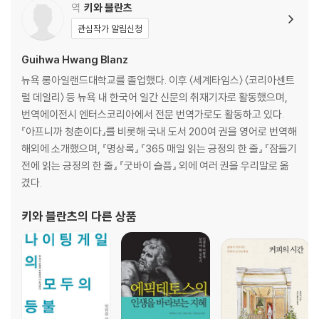
역
키와 블란츠
관심작가 알림신청
Guihwa Hwang Blanz
뉴욕 롱아일랜드대학교를 졸업했다. 이후 〈세계타임스〉 〈코리아센트
럴 데일리〉 등 뉴욕 내 한국어 일간 신문의 취재기자로 활동했으며,
번역에이전시 엔터스코리아에서 전문 번역가로도 활동하고 있다.
『아프니까 청춘이다』를 비롯해 국내 도서 200여 권을 영어로 번역해
해외에 소개했으며, 『명상록』 『365 매일 읽는 긍정의 한 줄』 『잠들기
전에 읽는 긍정의 한 줄』 『굿바이 슬픔』 외에 여러 권을 우리말로 옮
겼다.
키와 블란츠
의 다른 상품