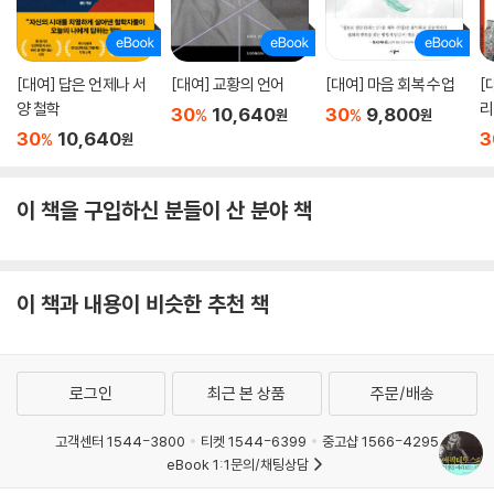
[대여] 답은 언제나 서
[대여] 교황의 언어
[대여] 마음 회복 수업
[
양 철학
리
30
10,640
30
9,800
%
%
원
원
30
10,640
3
%
원
이 책을 구입하신 분들이 산 분야 책
이 책과 내용이 비슷한 추천 책
로그인
최근 본 상품
주문/배송
고객센터 1544-3800
티켓 1544-6399
중고샵 1566-4295
eBook 1:1문의/채팅상담