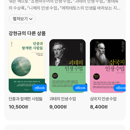
엮은 책으로 『쇼펜하우어의 인생 수업』 『괴테의 인생 수업』 『몽테뉴
40 ? 육신과 관련된 일에 너무 많은 시간을 보내지 말라
의 수상록』 『니체의 인생 수업』 『에픽테토스의 인생을 바라보는 지
41 ? 나를 모욕하는 사람에게 보다 너그러워질 수 있다
혜』 『존 스튜어트 밀의 자유론』 등이 있다. 최근에는 역사 속 인물들
42 ? 모든 일에는 두 개의 손잡이가 있다고 가정하라
펼쳐보기
을 현대적 관점에서 재조명하는 작업에 집중하고 있다. 특히 신작 『단
43 ? 사람은 재산이나 언변으로 판단할 수 있는 존재가 아니다
종과 함께한 사람들』에서는 감상적인 영웅 서사를 걷어내고, 다큐멘
44 ? 다른 사람의 잘잘못을 함부로 가리려 하지 말라
강현규
의 다른 상품
터리적 필치로 그들이 지키려 했던 의리의 실
45 ? 철학자인 척하지 말고, 철학에서 배운 것을 실천하라
46 ? 남에게 인정받는 것을 갈구하거나 탐하지 말라
47 ? 피해를 입어도 그 원인을 자신에게서 찾아라
48 ? 좋은 가르침을 잘 따르고 일치하는 행동을 보여라
49 ? 가르침을 얻었으면 그것을 법으로 알고 지켜라
50 ? 보다 나은 인간이 되기 위해 노력하고 또 노력하라
51 ? 철학에서 가장 중요한 것은 원칙을 실천하는 것이다
52 ? 지혜로운 자는 하늘의 뜻을 아는 자다
단종과 함께한 사람들
괴테의 인생 수업
삼국지 인생 수업
10,500
9,000
8,400
원
원
원