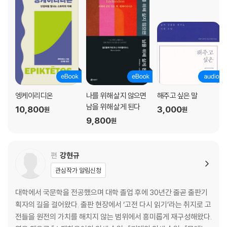
25 ? 다른 사람과 똑같은 영예를 대가 없이 누릴 수는 없다
26 ? 누구나 똑같이 겪게 되는 일에서 자연의 의지를 배우자
3부 내게 일어나는 일을 기꺼이 받아들이자
27 ? 불운은 당하지 말라고 벌어지는 것이 아니다
28 ? 남의 장단에 놀아나도록 내 마음을 맡기지 말라
29 ? 그 행동의 결과를 생각한 후에 행동을 취하라
30 ? 내가 원하지 않는 한 그 누구도 내게 해를 끼칠 수 없다
엥케이리디온
나를 위해 살지 않으면
해주고 싶은 말
31 ? 내게 일어나는 모든 일을 기꺼이 받아들여라
남을 위해 살게 된다
10,800
3,000
원
원
32 ? 앞날에 대해 불안하면 점쟁이가 아닌 신을 찾아라
9,800
원
33 ? 늘 지켜야 할 태도와 본보기형 인간을 정하라
34 ? 신나게 놀고 난 후 이를 후회할 때를 생각해보자
35 ? 그렇게 하겠다고 마음을 먹었으면 그대로 추진하라
편
강현규
36 ? 사회생활을 할 때 나의 입장에서만 생각하지 말라
관심작가 알림신청
37 ? 실제보다 더 자질이 뛰어난 양 과시하지 말라
38 ? 자신의 지조가 꺾이지 않도록 유념해야 한다
대학에서 국문학을 전공했으며 대학 졸업 후에 30년간 줄곧 출판기
39 ? 일신에 딱 필요한 만큼만 재산이 있으면 된다
획자의 길을 걸어왔다. 출판 현장에서 ‘고전 다시 읽기’라는 취지로 고
전들을 원전의 가치를 해치지 않는 범위에서 흥미롭게 재구성해왔다.
4부 남에게 인정받는 것을 갈구하지 말라