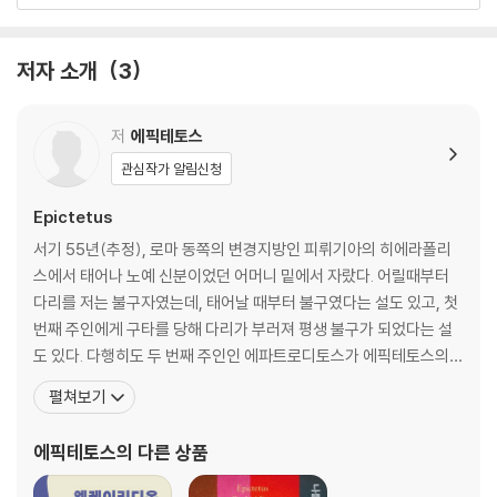
8 ? 내게 닥치는 모든 일을 기다리고 있었노라
9 ? 그 어떤 시련도 결코 장애가 되지 못한다
10 ? 어떤 일을 당할 때마다 나 자신을 들여다보라
저자 소개
3
11 ? 상실을 겪었을 때는 제자리로 돌아갔다고 생각하자
12 ? 가난해도 근심 없이 사는 게 풍요 속의 번뇌보다 낫다
13 ? 대단한 지식을 가진 사람처럼 보이길 원하지 말라
저
에픽테토스
관심작가 알림신청
2부 힘들고 괴롭다면 내 감정부터 돌아보자
14 ? 남의 권한에 속하는 것은 얻거나 버리려 들지 말라
Epictetus
15 ? 내 차례가 될 때까지 차분히 기다리자
서기 55년(추정), 로마 동쪽의 변경지방인 피뤼기아의 히에라폴리
16 ? 슬피 우는 사람을 괴롭히는 건 이 사람의 감정이다
스에서 태어나 노예 신분이었던 어머니 밑에서 자랐다. 어릴때부터
17 ? 인생이라는 연극의 배우에 불과함을 기억하자
다리를 저는 불구자였는데, 태어날 때부터 불구였다는 설도 있고, 첫
18 ? 그 어떤 징조도 요긴하게 받아들일 수 있음을 알자
번째 주인에게 구타를 당해 다리가 부러져 평생 불구가 되었다는 설
19 ? 누구를 부러워하거나 시기를 할 필요가 없다
도 있다. 다행히도 두 번째 주인인 에파트로디토스가 에픽테토스의
20 ? 누군가로 인해 괴롭다면 내 감정부터 돌아보자
재능을 인정해 해방노예로 풀어주었고, 당대 최고의 스토아학파 철
펼쳐보기
21 ? 끔찍하다고 여겨지는 일들을 일상적으로 대면하라
학자로 알려진 무소니우스 루푸스에게 철학을 배울 수 있게 해주었
22 ? 철학적인 삶을 살려면 사람들의 조롱을 극복하라
다. 에픽테토스는 노예에서 해방된 후 로마에서 철학을 가르쳤지만,
에픽테토스
의 다른 상품
23 ? 매사에 철학자 같은 태도를 지키는 데서 만족하자
서기 93년경 당시 로마의 폭군 도미티아누스가 철학자 추방령을 발
24 ? 다른 사람으로 인해 내가 못난 사람이 될 수 없다
표하