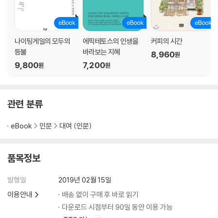
나이팅게일의 모두의
에픽테토스의 인생을
커피의 시간
등불
바라보는 지혜
8,960
원
9,800
7,200
원
원
관련 분류
eBook
인문
대여 (인문)
품목정보
발행일
2019년 02월 15일
이용안내
배송 없이 구매 후 바로 읽기
다운로드 시점부터 90일 동안 이용 가능