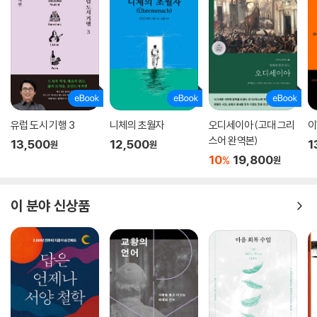
유럽 도시 기행 3
니체의 초월자
오디세이아 (고대 그리
이
스어 완역본)
13,500
12,500
1
원
원
10
19,800
%
원
이 분야 신상품