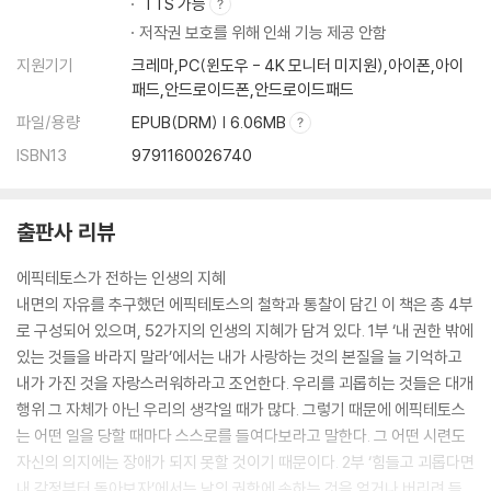
TTS 가능
저작권 보호를 위해 인쇄 기능 제공 안함
지원기기
크레마,PC(윈도우 - 4K 모니터 미지원),아이폰,아이
패드,안드로이드폰,안드로이드패드
파일/용량
EPUB(DRM) | 6.06MB
ISBN13
9791160026740
출판사 리뷰
에픽테토스가 전하는 인생의 지혜
내면의 자유를 추구했던 에픽테토스의 철학과 통찰이 담긴 이 책은 총 4부
로 구성되어 있으며, 52가지의 인생의 지혜가 담겨 있다. 1부 ‘내 권한 밖에
있는 것들을 바라지 말라’에서는 내가 사랑하는 것의 본질을 늘 기억하고
내가 가진 것을 자랑스러워하라고 조언한다. 우리를 괴롭히는 것들은 대개
행위 그 자체가 아닌 우리의 생각일 때가 많다. 그렇기 때문에 에픽테토스
는 어떤 일을 당할 때마다 스스로를 들여다보라고 말한다. 그 어떤 시련도
자신의 의지에는 장애가 되지 못할 것이기 때문이다. 2부 ‘힘들고 괴롭다면
내 감정부터 돌아보자’에서는 남의 권한에 속하는 것을 얻거나 버리려 들