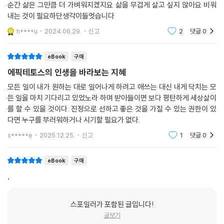
순간 삶은 그만큼 더 가벼워지겠지요 삶을 무겁게 살고 싶지 않아요 비워
내는 것이 필요하단생각이들엇습니다
h****u
2024.06.29.
신고
2
댓글
0
eBook
구매
에픽테토스의 인생을 바라보는 지혜
모든 일이 내가 원하는 대로 일어나게 하려고 애쓰는 대신 내게 닥치는 모
든 일을 마치 기다리고 있었노라 하며 받아들이면 보다 평탄하게 세상살이
를 할 수 있을 것이다. 진정으로 선하고 좋은 것을 가질 수 있는 권한이 있
다면 누구를 부러워하거나 시기할 필요가 없다.
s*****e
2025.12.25.
신고
1
댓글
0
eBook
구매
.
스포일러가 포함된 글입니다!
글보기