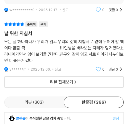
w**********9
2025.12.17.
신고
0
댓글
0
종이책
구매
날 위한 지침서
모든 글 하나하나가 우리가 읽고 우리의 삶의 지침서로 곁에 두어야 할 책
이다.밑줄 쫙 ㅡㅡㅡㅡㅡㅡㅡㅡㅡ!!!인생을 바라보는 지혜가 담겨있다소
리내어가면서 읽어 보기를 권한다.친구와 같이 읽고 서로 이야기 나누어보
면 더 좋은거 같다
y******m
2025.12.06.
신고
0
댓글
0
리뷰 전체보기
리뷰
303
한줄평
366
클린봇
이 부적절한 글을 감지 중입니다.
설정