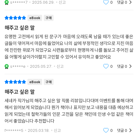
s******7
2025.06.29.
신고
0
댓글
0
화라는 감정이 유독 위험한 이유 167
니다.
화는 직접적으로 불행을 안긴다 168
eBook
구매
무턱대고 화부터 내면 안 된다 169
애초에 화가 날 때부터 물리치자 170
해주고 싶은 말
화를 잘 내는 사람들의 착각 171
유명한 고전에서 읽게 된 문구가 마음에 오래도록 남을 때가 있는데 좋은
우리 마음에서 화를 지워내자 172
글들이 엮어져서 마음에 들었어요 나의 삶에 부정적인 생각으로 지친 마음
화에게 곁을 내어주지 말자 173
에 잔잔한 위로가 되었구요 시련들로부터 현명하게 나를 돌보고 주어진 삶
의심과 불신에서 벗어나자 174
을 어떻게 살아가야할지 고민할 수 있어서 유익하고 좋았어요
사소한 일로 화를 내지 말자 175
s*****e
2025.05.27.
신고
0
댓글
0
나도 이런 행동을 한 적이 있었지 176
화를 잠시 늦추면 화가 사라진다 177
eBook
구매
남에게 들은 말로 화내지 말자 178
해주고 싶은 말
용서하고 관용을 베풀자 179
누군가 당신에게 화를 낸다면 180
세네카 작가님의 해주고 싶은 말 작품 리뷰입니다대여 이벤트를 통해 대여
해서 읽어보게 되었습니다 뭔가 책이나 표지만 보고 내용을 대충 예상하고
화가 얼마나 거센지 파악하자 181
읽게 되었는데 철학가들의 인문 고전을 담은 책인데 인생 수업 같은 책이
각자의 성격에 따른 화 억누르기 182
어서 좋았습니다 추천합니다
절대 화에 휩쓸려서는 안 된다 183
화의 신호를 억누르는 법 184
f*******5
2025.03.18.
신고
0
댓글
0
평온한 사람들과 함께하자 185