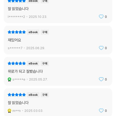
우정이 없는 삶은 상상하기 힘들다 205
eBook
구매
우정이 가진 특별한 장점 206
잘 읽었습니다
진정한 친구를 가진다면 207
l********2
2025.10.23.
0
서로의 이해 관계에서 자유롭다 208
진정한 사랑의 감정과 호감의 결합 209
우정의 기원은 결코 하찮지 않다 210
eBook
구매
인간이 우정을 추앙하는 이유 211
재밌어요
마침내 조화를 이루는 두 사람 212
s******7
2025.06.29.
0
진정한 우정은 변하지 않는다 213
친구라면 과도하게 요구하지 마라 214
우정 때문에 죄를 지어선 안 된다 215
eBook
구매
친구를 위한 조언을 건넬 때 216
위로가 되고 잘봤습니다
우정보다 더 행복한 것은 없다 217
s*****e
2025.05.27.
0
서로 뗄 수 없는 관계가 되기까지 218
친구를 향한 사랑 그 자체 219
친구를 위해서라면 220
eBook
구매
저 밑바닥에서 불행을 나눌 사람 221
잘 읽었습니다
가장 중요한 것은 신뢰다 222
m**n
2025.03.03.
0
벗에게 거짓된 감정을 보이지 마라 223