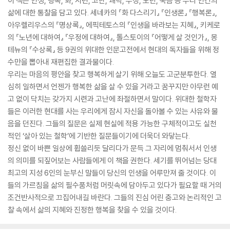
이 책은 인생, 행복, 화, 시련, 고난, 쾌락, 우정, 노년, 죽음 등 우리 인간의
삶에 대한 통찰을 담고 있다. 세네카의 『화 다스리기』 『인생론』 『행복론』,
아우렐리우스의 『명상록』, 에픽테토스의 『인생을 바라보는 지혜』, 키케로
의 『노년에 대하여』 『우정에 대하여』, 톨스토이의 『어떻게 살 것인가』, 몽
테뉴의 『수상록』 등 9권의 위대한 인문고전에서 현대의 독자들을 위해 정
수만을 뽑아내 재편집한 결과물이다.
우리는 마음의 평안을 찾고 행복하게 살기 위해 오늘도 고군분투한다. 열
심히 일하면서 언젠가 행복한 삶을 살 수 있을 거라고 꿈꾸지만 아무런 예
고 없이 닥치는 갖가지 시련과 고난에 좌절하면서 말이다. 위대한 철학자
들은 이러한 현대를 사는 우리에게 잠시 자신을 돌아볼 수 있는 사유와 물
음을 던진다. 그들의 질문은 실제 현실에 적용 가능한 구체적이고도 실천
적인 ‘살아 있는 철학’에 기반한 질문들이기에 더욱더 와닿는다.
정신 없이 바쁜 일상에 휩쓸리듯 달리다가 문득 그 자리에 멈춰서서 인생
의 의미를 되짚어보는 사람들에게 이 책을 권한다. 세기를 뛰어넘는 당대
최고의 지성 6인의 눈부신 말들이 당신의 인생을 어루만져 줄 것이다. 이
들의 가르침을 삶의 필수품처럼 머릿속에 담아두고 있다가 필요할 때 거의
조건반사적으로 끄집어내길 바란다. 그들의 진심 어린 충고와 논리적인 고
찰 속에서 삶의 지혜와 진정한 행복을 찾을 수 있을 것이다.