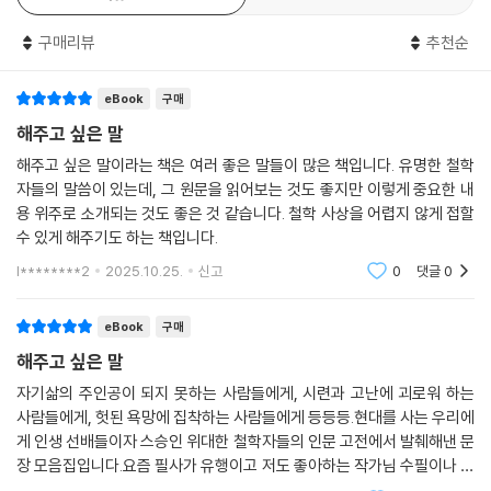
타인과 잘 소통하기 위한 전제 147
왜 친절하게 말해야 하는가? 148
구매리뷰
추천순
지위가 높아질수록 겸손해야 한다 149
그의 책임이 아니라 당신 책임이다 150
eBook
구매
사랑 없이 사람을 대할 수는 없다 151
해주고 싶은 말
누군가 내게 잘못을 범했다면 152
남의 비판과 평가에 흔들리지 마라 153
해주고 싶은 말이라는 책은 여러 좋은 말들이 많은 책입니다. 유명한 철학
자들의 말씀이 있는데, 그 원문을 읽어보는 것도 좋지만 이렇게 중요한 내
세상 사람들이 당신을 욕해도 154
용 위주로 소개되는 것도 좋은 것 같습니다. 철학 사상을 어렵지 않게 접할
그 사람의 문제일 뿐이다 155
수 있게 해주기도 하는 책입니다.
그의 잘못 때문에 화가 치밀 때 156
가장 고상한 형태의 복수 157
l********2
2025.10.25.
신고
0
댓글
0
악한이 바뀔 거라고 기대하지 마라 158
무례한 사람을 만났을 때 159
eBook
구매
그는 내 자아를 손상시킬 수 없다 160
해주고 싶은 말
당신의 신뢰를 그가 저버렸을 때 161
자기삶의 주인공이 되지 못하는 사람들에게, 시련과 고난에 괴로워 하는
누군가에게 상처를 받았을 때 162
사람들에게, 헛된 욕망에 집착하는 사람들에게 등등등.현대를 사는 우리에
그에게 짜증을 내서 무엇 하겠는가? 163
게 인생 선배들이자 스승인 위대한 철학자들의 인문 고전에서 발췌해낸 문
장 모음집입니다.요즘 필사가 유행이고 저도 좋아하는 작가님 수필이나 소
5장 치미는 화와 분노에 지배당하는 당신에게
설 필사중인데 이 책 역시 필사하면 좋겠단 생각이 들었습니다.잘 읽었습