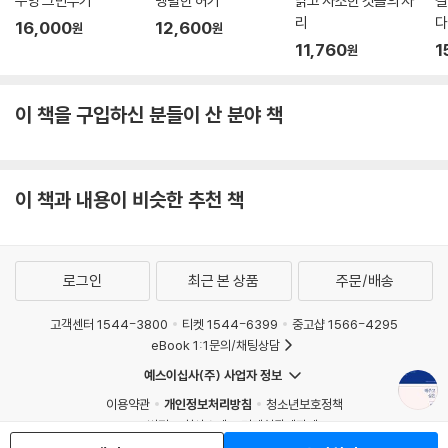
수영 그만두기
맹렬한 허기
낡고 사소한 것들의 자
결
나의 모든 것을 받아주었던 자연 262
리
다
16,000
12,600
당신의 수명에 만족하라 263
원
원
11,760
1
원
우리 모두는 하루살이 인생들이다 264
내 삶에서 죽음이 차지하는 자리 265
따로 죽음에 대비할 필요는 없다 266
이 책을 구입하신 분들이 산 분야 책
죽음이 삶의 목적은 아니다 267
모든 드라마에는 엔딩이 필요하다 268
죽음을 두려워하는 가련한 사람들 269
이 책과 내용이 비슷한 추천 책
내게 주어진 삶을 잘 살다 가다 270
젊을 때부터 죽음 앞에 의연하라 271
로그인
최근 본 상품
주문/배송
고객센터 1544-3800
티켓 1544-6399
중고샵 1566-4295
eBook 1:1문의/채팅상담
예스이십사(주) 사업자 정보
이용약관
개인정보처리방침
청소년보호정책
PC버전
회사소개
거래처관계자께
도서홍보
광고