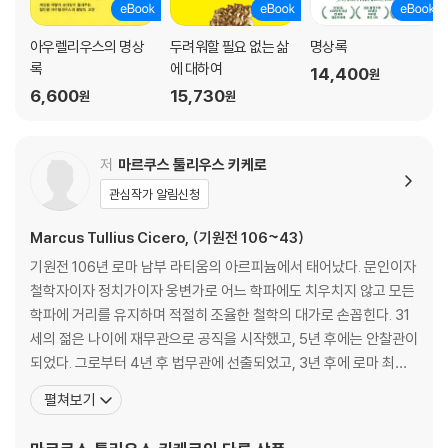
현재 속에서만 삶이 존재한다 51
불확실한 미래, 확실한 현재 52
아우렐리우스의 명상
두려워할 필요 없는 삶
명상록
나는 오늘 어떤 좋은 일을 할까 53
록
에 대하여
14,400
원
6,600
15,730
원
원
2장 예고 없는 시련과 고난에 괴로워하는 당신에게
내 힘으로 어떻게 할 수 없는 것들 57
세상에서 일어나는 모든 불운 58
저
마르쿠스 툴리우스 키케로
지나치게 흥분하고 후회하지 마라 59
관심작가 알림신청
오늘 비록 넘어지더라도 60
가혹한 운명을 대하는 마음가짐 61
Marcus Tullius Cicero, (기원전 106~43)
언제나 주변에서 맴돌던 위험들 62
기원전 106년 로마 남부 라티움의 아르피늄에서 태어났다. 문인이자
강력한 불운의 힘을 꺾으려면 63
철학자이자 정치가이자 웅변가로 어느 학파에도 치우치지 않고 모든
행운과 불운은 멀리 있지 않다 64
학파에 거리를 유지하며 적절히 조율한 철학의 대가로 손꼽힌다. 31
언제나 불운은 닥칠 수 있다 65
세의 젊은 나이에 재무관으로 공직을 시작했고, 5년 후에는 안찰관이
고난에 적응하는 인간의 능력 66
되었다. 그로부터 4년 후 법무관에 선출되었고, 3년 후에 로마 최고
자신의 내부에서 해결책을 찾자 67
의 관직인 집정관에 오르면서 정치적으로도 최고의 명성을 얻었다.
시련이 내 의지까지 꺾진 못한다 68
펼쳐보기
원로원 중심의 공화체제를 옹호하며 카이사르의 독재정치에 반대하
내게 닥치는 모든 일을 기다리노라 69
다 사유지가 있는 시골로 물러나 『노년에 관하여』를 집필한다. 기원
시련이 와도 남 탓 하지 마라 70