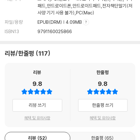
패드,안드로이드폰,안드로이드패드,전자책단말기(저
사양 기기 사용 불가),PC(Mac)
4장 인간관계의 문제로 지치고 힘든 당신에게
좋은 사람들과 어울려야 하는 이유 131
파일/용량
EPUB(DRM) | 4.09MB
남과의 갈등에 시간을 써야 옳은가 132
ISBN13
9791160025866
왜 복수를 감행하려고 하는가? 133
누군가 당신의 화를 돋울 때 134
남의 악함을 뜯어볼 시간이 없다 135
리뷰/한줄평
117
아는 척 과시하고 싶다면 136
그가 뭔가를 잘못하고 있다면 137
리뷰
한줄평
타인으로부터 비난을 받을 때 138
섣부른 유머나 비속어는 위험하다 139
9.8
9.8
나에 대해 험담하는 사람이 있다면 140
누군가로 인해 괴로움을 느낀다면 141
누군가에게 모욕을 당하면 142
리뷰 쓰기
한줄평 쓰기
굳이 타인의 일에 관여하지 마라 143
혜택 및 유의사항
혜택 및 유의사항
당신은 타인을 평가할 수 없다 144
인간관계를 살찌우는 대화법 145
남에 대해 나쁘게 말하지 마라 146
리뷰
52
한줄평
65