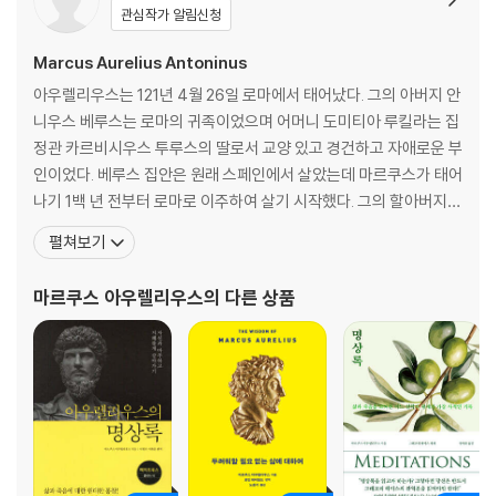
춤을 출 때는 춤만 춘다 32
관심작가 알림신청
자신을 다스릴 줄도 모르면서 33
내면의 기준을 세우고 있는가? 34
Marcus Aurelius Antoninus
남이 하는 대로 따라 살지 마라 35
아우렐리우스는 121년 4월 26일 로마에서 태어났다. 그의 아버지 안
내가 가진 것은 무엇인가? 36
니우스 베루스는 로마의 귀족이었으며 어머니 도미티아 루킬라는 집
내가 맡은 역할은 무엇인가 37
정관 카르비시우스 투루스의 딸로서 교양 있고 경건하고 자애로운 부
부러워하거나 시기하지 마라 38
인이었다. 베루스 집안은 원래 스페인에서 살았는데 마르쿠스가 태어
자기 자신을 세놓지 마라 39
나기 1백 년 전부터 로마로 이주하여 살기 시작했다. 그의 할아버지
자신의 내면을 파보라 40
안토니우스 베루스는 총독, 집정관, 원로원 등의 요직을 지냈다. 아우
펼쳐보기
어떤 본성이 나를 인도하는가? 41
렐리우스는 여덟 살 때 아버지가 죽자, 할아버지 슬하에서 자랐다. 어
나를 지배하는 주인은 이성이다 42
머니도 그가 어릴 때 죽은 것으로 알려져 있다. 그는 태어날 때부터 병
마르쿠스 아우렐리우스
의 다른 상품
내면 깊숙한 곳의 신비한 힘 43
약하여 학교에 다니지 않고 훌륭한 가정교사들로부터
하루하루가 마지막 날인 것처럼 44
어떤 영혼이 나를 차지하고 있나? 45
내 능력으로 할 수 있는 일들 46
이것을 하는 목적이 무엇인가? 47
사람들의 숙덕거림은 무시하라 48
가장 중요한 시간, 가장 중요한 사람 49
오직 지금 현재에 집중하라 50