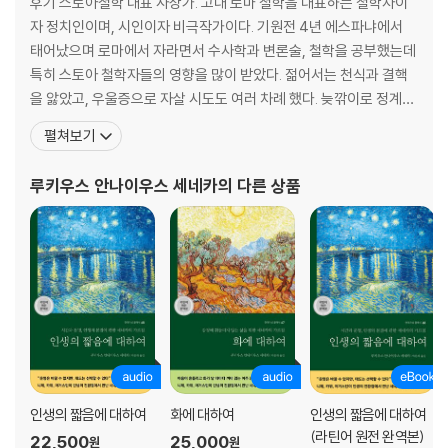
후기 스토아철학 대표 사상가. 고대 로마 철학을 대표하는 철학자이
운명의 여신이 위협할지라도 89
자 정치인이며, 시인이자 비극작가이다. 기원전 4년 에스파냐에서
태어났으며 로마에서 자라면서 수사학과 변론술, 철학을 공부했는데
3장 헛된 욕망과 쾌락에 집착하는 당신에게
특히 스토아 철학자들의 영향을 많이 받았다. 젊어서는 천식과 결핵
자기 자신을 통제할 줄 아는 사람 93
을 앓았고, 우울증으로 자살 시도도 여러 차례 했다. 늦깎이로 정계에
그 사람을 판단하는 방법 94
입문하지만 8년간 코르시카 섬에서 유배 생활을 하게 된다. 다시 로
딱 필요한 만큼만 있으면 된다 95
펼쳐보기
마로 복귀할 때 본인의 의지와는 상관없이 그에게 맡겨진 직책은 어
내일의 명성을 추구하지 마라 96
린 네로의 가정교사라는 숙명적인 자리였다. 결국 세네카는 5년 동안
나의 것이 무엇인지를 아는 사람 97
루키우스 안나이우스 세네카
의 다른 상품
네로의 가정교사로 일하고, 네로가 황제가 된 후에는 10년
욕망과 두려움에서 자유로워지자 98
기쁨을 찾아 뛰어다니지 말자 99
내면으로부터의 진정한 즐거움 100
지나치게 욕구에 집착하지 말자 101
권력과 명성의 부질없음 102
부유함과 궁핍함은 마음에 달렸다 103
나는 남이 아닌 내 안에 있다 104
나의 내면으로만 시선을 돌린다 105
행복과 불행을 결정하는 것 106
부와 명예는 빈껍데기일 뿐이다 107
인생의 짧음에 대하여
화에 대하여
인생의 짧음에 대하여
(라틴어 원전 완역본)
거품 같은 명성에 집착하지 마라 108
22,500
25,000
원
원