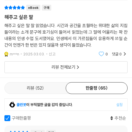
화를 자극하는 사람들과 멀어져라 186
eBook
구매
만약 쉽게 화를 내는 성격이라면 187
해주고 싶은 말
지친 사람은 싸움을 찾아다닌다 188
해주고 싶은 말 잘 읽었습니다. 시간과 공간을 초월하는 위대한 삶의 지침
우리를 초조하게 만드는 요인 189
들이라는 소개 문구에 호기심이 들어서 읽었는데 그 말에 어울리는 꽉 찬
어느 정도는 모른 척하고 지나치자 190
내용의 인생 수업 도서였어요. 인생에서 이 가르침들이 유용하게 쓰일 순
심한 모욕을 받았어도 참아내자 191
간이 언젠가 한 번은 있지 않을까 생각이 들었습니다.
스스로 화를 찾아 나서기도 한다 192
m**n
2025.03.03.
신고
0
댓글
0
화나게 한 상대 입장도 생각해보자 193
화를 치유하는 가장 좋은 방법 194
리뷰 전체보기
화가 날 때 스스로에게 묻자 195
화를 내기보다 상황을 잘 파악하자 196
화에 휘둘려 말을 마구 내뱉지 말자 197
리뷰
52
한줄평
65
매일 밤에 나의 언행을 반추하자 198
화난 이에게 별도의 공간을 주자 199
클린봇
이 부적절한 글을 감지 중입니다.
설정
6장 진정한 우정을 쌓고 싶은 당신에게
구매한줄평
추천순
우정은 미덕에서 비롯된다 203
누군가와 진정한 벗이 된다는 것 204