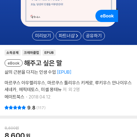
미리보기
파트너샵
공유하기
소득공제
크레마클럽
EPUB
해주고 싶은 말
eBook
삶의 근본을 다지는 인생 수업
EPUB
마르쿠스 아우렐리우스
마르쿠스 툴리우스 키케로
루키우스 안나이우스
세네카
에픽테토스
미셸 몽테뉴
저
외 2명
메이트북스
2018.04.12.
9.8
117
8,600
원
8,600