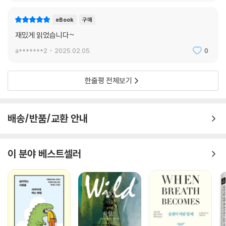
오랜 시간 우정을 나눈 친구 224
어린 시절의 우정에 대해 225
eBook
구매
우정이 깨지고 파국으로 치닫는 때 226
재밌게 읽었습니다~
우정을 지키기 위한 과제 227
a*******2
2025.02.05.
0
너무 급하게 사랑하지 말자 228
진정한 친구란 제2의 나다 229
누군가와 함께할 때 230
한줄평 전체보기
모든 일에는 순서가 있다 231
친구에게 입에 발린 말을 하지 말자 232
친구라고 무조건 맞장구치지 말자 233
배송/반품/교환 안내
위선은 우정의 장애물이다 234
우정을 통해 가지게 되는 것들 235
이 분야 베스트셀러
7장 노년과 죽음이 불안하고 두려운 당신에게
노년이 되어서도 행복할 수 있다 239
우리는 정해진 길을 가야만 한다 240
한가롭게 노년을 보내는 것 241
늙어서도 젊게 살고자 한다면 242
노년에 각별히 명심해야 할 것 243