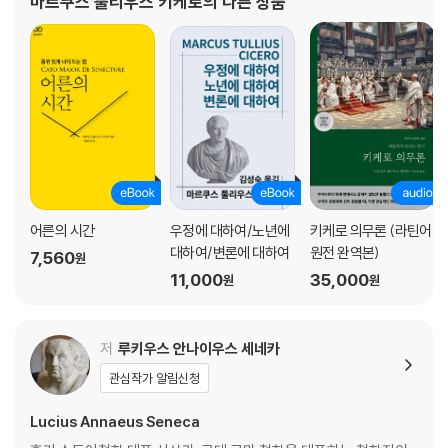
마르쿠스 툴리우스 키케로
의 다른 상품
전 44년에 카이사르가 암살됨에 따라 다시 정계로 복귀하지만
상실을 겪었을 때의 마음가짐 71
삶은 오직 현재에만 존재한다 72
항상 불운에 대비하며 살자 73
내 권한에 속하는 것, 속하지 않는 것 74
슬픈 기억들은 멀리 밀어버려라 75
우리의 삶 자체가 고행이다 76
견딜 수 없는 일은 세상에 없다 77
불평하지 말고 감당하자 78
시련을 극복해 나갈 수 있는 힘 79
어른의 시간
우정에 대하여/노년에
키케로 의무론 (라틴어
당신을 괴롭히는 고민들의 실체 80
대하여/변론에 대하여
원전 완역본)
7,560
원
자신을 혼란에 빠뜨리지 마라 81
11,000
35,000
원
원
그 일을 받아들이는 당신의 관념 82
괴로워하는 대신 실행에 옮겨라 83
벌어지는 일들을 받아들여라 84
저
루키우스 안나이우스 세네카
변화의 과정은 우리에게 필수다 85
관심작가 알림신청
힘든 상황에서의 해법은 사랑이다 86
위험한 상황을 헤쳐 나가는 용기 87
Lucius Annaeus Seneca
인생의 위기를 항상 염두에 두라 88