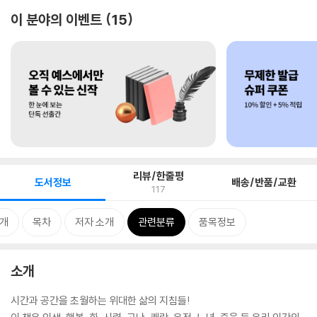
이 분야의 이벤트
15
리뷰/한줄평
도서정보
배송/반품/교환
117
개
목차
저자 소개
관련분류
품목정보
소개
시간과 공간을 초월하는 위대한 삶의 지침들!