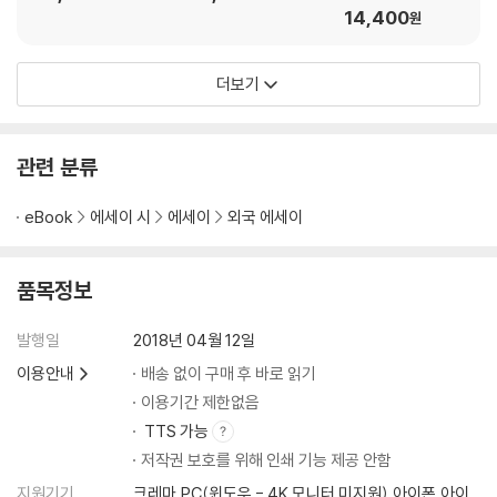
욕망에 사로잡혀 사는 사람들 109
14,400
원
너무나도 사소한 사후의 명성 110
사람들의 평가에 얽매이지 마라 111
더보기
당신에게 보내는 찬사의 덧없음 112
타인이 가진 것에 눈길 주지 말자 113
남들의 인정을 받기 위해 사는가? 114
관련 분류
당신이 가진 축복을 소중히 여겨라 115
쾌락에 기댈수록 불행해진다 116
eBook
에세이 시
에세이
외국 에세이
쾌락을 섬기는 노예가 되지 마라 117
쾌락에 종속되면 삶은 몰락한다 118
욕망은 허상에 불과하다 119
품목정보
욕망으로 마음에 갈등이 일 때 120
욕망의 포로가 되지 말자 121
발행일
2018년 04월 12일
내 소관이 아닌 것을 탐하지 마라 122
이용안내
배송 없이 구매 후 바로 읽기
내 뜻대로 할 수 있는 것인가? 123
이용기간 제한없음
쾌락을 추구하며 사는 인간들 124
TTS 가능
내 행동을 기쁨의 원천으로 삼자 125
저작권 보호를 위해 인쇄 기능 제공 안함
허세는 가장 간교한 사기꾼이다 126
지원기기
크레마,PC(윈도우 - 4K 모니터 미지원),아이폰,아이
욕망이 당신을 지배하기 시작할 때 127