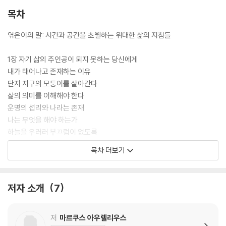
목차
엮은이의 말: 시간과 공간을 초월하는 위대한 삶의 지침들
1장 자기 삶의 주인공이 되지 못하는 당신에게
내가 태어나고 존재하는 이유
단지 지구의 모퉁이를 살아간다
삶의 의미를 이해해야 한다
운명의 섭리와 나라는 존재
나는 무엇을 해야 하는가
하늘을 우러러 부끄럼이 없도록
과거는 이미 지나간 시간이다
목차 더보기
인생에서의 가장 큰 낭비 26
지금 이 순간을 살아라 27
저만치 달아나고 있는 오늘 28
저자 소개
7
시간을 신중하게 사용하자 29
지금 이 순간 주어진 하루 30
미래에 대해 근심하는 영혼 31
저
마르쿠스 아우렐리우스