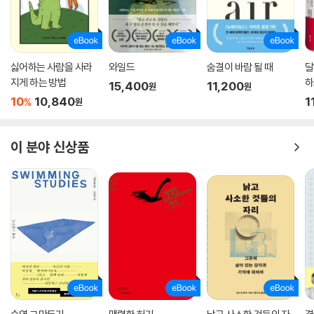
여생은 자신을 위해 살자 244
욕구와 필요는 계속 소생한다 245
가장 작은 기쁨의 순간까지도 246
정신의 노화를 최대한 피하라 247
싫어하는 사람을 사라
와일드
숨결이 바람 될 때
달
나이가 들어서는 방탕을 즐기다 248
지게 하는 방법
하
15,400
11,200
원
원
자연적 쇠퇴에 대해 불평마라 249
10
10,840
1
%
원
죽음에 질질 끌려가는 사람들 250
생의 끝에서 어떻게 반응했는가? 251
이 분야 신상품
죽음은 또 다른 생명을 낳는다 252
어떻게 살았느냐가 중요하다 253
죽음에 대한 염려는 덧없다 254
모든 곳에서 죽음을 기다리자 255
죽음은 공포의 대상이 될 수 없다 256
죽음 그 자체는 두려운 것이 아니다 257
죽음을 일상적으로 대면하라 258
죽음은 재앙이 아니라 축복이다 259
죽음을 두려워하는 이유 260
죽음 앞에서 미소 짓자 261