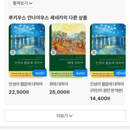
펼쳐보기
마로 복귀할 때 본인의 의지와는 상관없이 그에게 맡겨진 직책은 어
린 네로의 가정교사라는 숙명적인 자리였다. 결국 세네카는 5년 동안
루키우스 안나이우스 세네카
의 다른 상품
네로의 가정교사로 일하고, 네로가 황제가 된 후에는 10년
인생의 짧음에 대하여
화에 대하여
인생의 짧음에 대하여
(라틴어 원전 완역본)
22,500
25,000
원
원
14,400
원
더보기