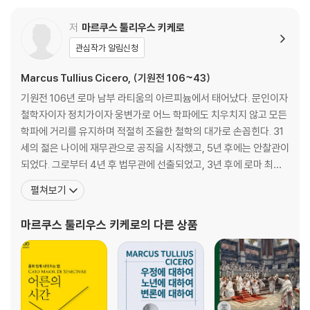
저
마르쿠스 툴리우스 키케로
관심작가 알림신청
Marcus Tullius Cicero, (기원전 106~43)
기원전 106년 로마 남부 라티움의 아르피늄에서 태어났다. 문인이자
철학자이자 정치가이자 웅변가로 어느 학파에도 치우치지 않고 모든
학파에 거리를 유지하며 적절히 조율한 철학의 대가로 손꼽힌다. 31
세의 젊은 나이에 재무관으로 공직을 시작했고, 5년 후에는 안찰관이
되었다. 그로부터 4년 후 법무관에 선출되었고, 3년 후에 로마 최고
의 관직인 집정관에 오르면서 정치적으로도 최고의 명성을 얻었다.
펼쳐보기
원로원 중심의 공화체제를 옹호하며 카이사르의 독재정치에 반대하
다 사유지가 있는 시골로 물러나 『노년에 관하여』를 집필한다. 기원
마르쿠스 툴리우스 키케로
의 다른 상품
전 44년에 카이사르가 암살됨에 따라 다시 정계로 복귀하지만