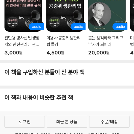
진단용 방사선 발생장
이용사 공중위생관리
듣는 생각하라 그리고
미
치의 안전관리에 관한
법 특강
부자가 되어라
법
규칙 특강
3,000
4,500
20,000
4
원
원
원
이 책을 구입하신 분들이 산 분야 책
이 책과 내용이 비슷한 추천 책
로그인
최근 본 상품
주문/배송