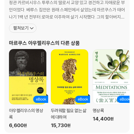
정관 카르비시우스 투루스의 딸로서 교양 있고 경건하고 자애로운 부
인이었다. 베루스 집안은 원래 스페인에서 살았는데 마르쿠스가 태어
나기 1백 년 전부터 로마로 이주하여 살기 시작했다. 그의 할아버지
안토니우스 베루스는 총독, 집정관, 원로원 등의 요직을 지냈다. 아우
펼쳐보기
렐리우스는 여덟 살 때 아버지가 죽자, 할아버지 슬하에서 자랐다. 어
머니도 그가 어릴 때 죽은 것으로 알려져 있다. 그는 태어날 때부터 병
마르쿠스 아우렐리우스
의 다른 상품
약하여 학교에 다니지 않고 훌륭한 가정교사들로부터
아우렐리우스의 명상
두려워할 필요 없는 삶
명상록
록
에 대하여
14,400
원
6,600
15,730
원
원