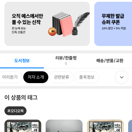
리뷰/한줄평
도서정보
배송/반품/교환
0
미리듣기
저자 소개
관련분류
품목정보
이 상품의 태그
#오디오북