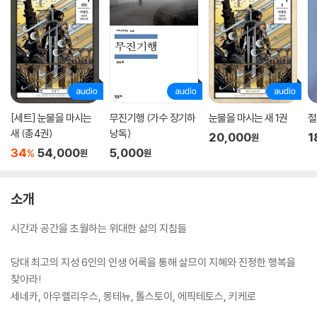
[세트] 눈물을 마시는
무진기행 (가수 장기하
눈물을 마시는 새 1권
절
새 (총4권)
낭독)
20,000
1
원
34
54,000
5,000
%
원
원
소개
시간과 공간을 초월하는 위대한 삶의 지침들
당대 최고의 지성 6인의 인생 어록을 통해 살므이 지혜와 진정한 행복을
찾아라!
세네카, 아우렐리우스, 몽테뉴, 톨스토이, 에픽테토스, 키케로