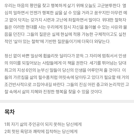
우리는 마음의 평안을 찾고 행복하게 살기 위해 오늘도 고군분투한다. 열
심히 일하면서 언젠가 행복한 삶을 살 수 있을 거라고 꿈꾸지만 아무런 예
고 없이 닥치는 갖가지 시련과 고난에 좌절하면서 말이다. 위대한 철학자
들은 이러한 현대를 사는 우리에게 잠시 자신을 돌아볼 수 있는 사유와 물
음을 던진다. 그들의 질문은 실제 현실에 적용 가능한 구체적이고도 실천
적인 ‘살아 있는 철학’에 기반한 질문들이기에 더욱더 와닿는다.
정신 없이 바쁜 일상에 휩쓸리듯 달리다가 문득 그 자리에 멈춰서서 인생
의 의미를 되짚어보는 사람들에게 이 책을 권한다. 세기를 뛰어넘는 당대
최고의 지성 6인의 눈부신 말들이 당신의 인생을 어루만져 줄 것이다. 이
들의 가르침을 삶의 필수품처럼 머릿속에 담아두고 있다가 필요할 때 거의
조건반사적으로 끄집어내길 바란다. 그들의 진심 어린 충고와 논리적인 고
찰 속에서 삶의 지혜와 진정한 행복을 찾을 수 있을 것이다.
목차
1회 자기 삶의 주인공이 되지 못하는 당신에게
2회 헛된 욕망과 쾌락에 집착하는 당신에게