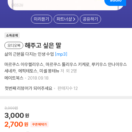
미리듣기
파트너샵
공유하기
소득공제
해주고 싶은 말
오디오북
삶의 근본을 다지는 인생 수업
mp3
마르쿠스 아우렐리우스
마르쿠스 툴리우스 키케로
루키우스 안나이우스
세네카
에픽테토스
미셸 몽테뉴
저
외 2명
메이트북스
2018.09.18.
첫번째 리뷰어가 되어주세요
판매지수
12
3,000
원
3,000
2,700
쿠폰혜택가