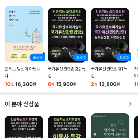
문제는 당신이 아닙니
국가유산관련법령2 특
국가유산관련법령1 특
자
다
강
강
아
10
16,200
6
15,900
2
12,800
1
%
%
%
원
원
원
이 분야 신상품