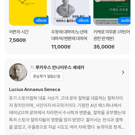
어른의 시간
우정에 대하여/노년에
키케로 의무론 (라틴어
대하여/변론에 대하여
원전 완역본)
7,560
원
11,000
35,000
원
원
저
루키우스 안나이우스 세네카
관심작가 알림신청
Lucius Annaeus Seneca
후기 스토아철학 대표 사상가. 고대 로마 철학을 대표하는 철학자이
자 정치인이며, 시인이자 비극작가이다. 기원전 4년 에스파냐에서
태어났으며 로마에서 자라면서 수사학과 변론술, 철학을 공부했는데
특히 스토아 철학자들의 영향을 많이 받았다. 젊어서는 천식과 결핵
을 앓았고, 우울증으로 자살 시도도 여러 차례 했다. 늦깎이로 정계에
입문하지만 8년간 코르시카 섬에서 유배 생활을 하게 된다. 다시 로