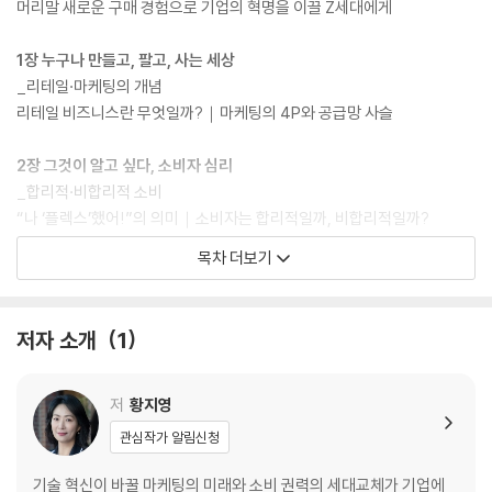
로 바랍니다. 여러분을 응원합니다.”라고 밝히고 있다.
머리말 새로운 구매 경험으로 기업의 혁명을 이끌 Z세대에게
1장 누구나 만들고, 팔고, 사는 세상
_리테일·마케팅의 개념
리테일 비즈니스란 무엇일까?｜마케팅의 4P와 공급망 사슬
2장 그것이 알고 싶다, 소비자 심리
_합리적·비합리적 소비
“나 ‘플렉스’했어!”의 의미｜소비자는 합리적일까, 비합리적일까?
목차 더보기
3장 똑똑, 새로운 기술이 배달되었습니다!
_기술과 쇼핑 경험
언택트, 우리 삶의 ‘뉴 노멀’이 되다｜옷과 빵을 구독하는 시대
저자 소개
1
4장 치열한 플랫폼 전쟁, “여기 여기 붙어라!”
플랫폼과 트렌드
저
황지영
10대들의 패션 놀이터｜리테일 테크, 쇼핑을 바꾸다｜플랫폼의 변화
관심작가 알림신청
5장 Z세대, 아주 새로운 소비 인류
기술 혁신이 바꿀 마케팅의 미래와 소비 권력의 세대교체가 기업에