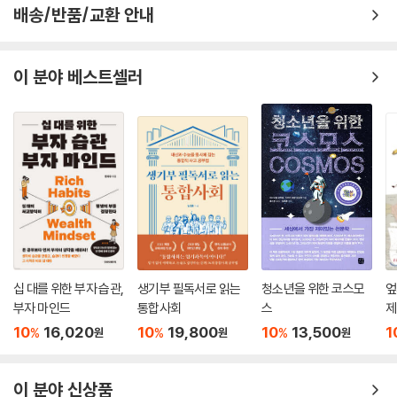
을 잘 적용했어요. 스타일쉐어는 신용카드를 만들 수 없는 10대 청소년들
배송/반품/교환 안내
이 옷을 구경하다가 사고 싶어도 결제 단계에서 구매까지 연결이 안 되는
경우가 많다는 것을 알았어요. 그래서 앱에서 ATM 결제가 가능하게 만들
어 신용카드가 없는 10대들도 은행 계좌만 있으면 모바일 앱으로 옷을 구
이 분야 베스트셀러
매할 수 있게 했죠. 또 구매할 때 ‘편의점 결제 방식’을 선택하면 고객의 휴
대전화로 바코드가 전송되는 간편한 현금 결제 시스템도 도입했습니다. 이
렇게 소비자들의 불편을 재빠르게 파악해 이를 해소하는 방안을 제공함으
로써 소비의 마지막 단계까지 이어지도록 하는 노력이 기업 매출의 성패를
가릅니다.
- 63쪽 중에서
플랫폼은 ‘중간 매개체’를 뜻합니다. 우리 생활에서 예를 들자면 지하철 플
랫폼은 사람들이 오가며 교통수단을 이용할 수 있게 도와주지요. 비즈니스
의 관점에서 보면 서비스 제공자와 서비스 사용자를 연결해 두 개체 사이
십 대를 위한 부자 습관,
생기부 필독서로 읽는
청소년을 위한 코스모
엎
에 가치 교환이 일어나는 매개체가 되는 거예요. 판매자들이 입점하고 소
부자 마인드
통합사회
스
제
비자들이 상품을 사는 아마존이나 쿠팡, 운송 서비스가 필요한 승객과 회
10
16,020
10
19,800
10
13,500
1
%
%
%
원
원
원
사에 고용된 차량 운전 기사를 연결하는 우버, 자기 집의 여유 공간을 빌려
주고 싶은 사람과 호텔 대신 가정집에서 지내고 싶은 사람을 연결하는 에
이 분야 신상품
어비앤비, 배달 서비스를 원하는 소비자와 업체들을 연결해 주는 배달의민