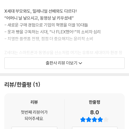
X세대 부모와도, 밀레니얼 선배와도 다르다!
“어머니 날 낳으시고, 동영상 날 키우셨네”
- 새로운 구매 경험으로 기업의 혁명을 이끌 10대들
- 옷과 빵을 구독하는 시대, “나 FLEX했어!”의 소비자 심리
- 치열한 플랫폼 전쟁, 점점 더 중요해지는 윤리적 소비
Z세대는 스마트폰과 동영상을 산소처럼 여기는 유튜브 세대이자 환경 정
의나 기업의 윤리적 실천에 따른 가치 소비를 중시한다. 동시에 데이터를
출판사 리뷰 더보기
기반으로 한 의사 결정을 하다 보니 이전 세대에 비해 브랜드 충성도가 낮
은, 그야말로 ‘까다로운 신인류’이다. 또 이들은 온라인 구매에 능숙하지만,
오프라인이 주는 소비 경험 역시 포기하지 않는다. 기술이 바꿀 소비의 미
리뷰/한줄평
1
래, 그 혁명의 중심에 10대가 있다. 기업이 앞다투어 Z세대를 분석하고, 그
들을 타겟팅한 시장 환경을 만들고, 제품을 개발하는 데 각축전을 벌이고
있는 이유다. 새로운 세대, 제너레이션 Z가 만들어 갈 리테일의 미래는 어
리뷰
한줄평
떤 모습일까? 급변하는 지구의 산업 환경 속에서 청소년들은 어떻게 미래
8.0
첫번째 리뷰어가
를 준비해야 할까?
되어주세요.
재미있는 점은 리셀 마켓에서는 상품의 가격과 가치가 정해져있지 않다는