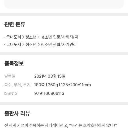
관련 분류
국내도서
청소년
청소년 인문/사회/경제
국내도서
청소년
청소년 생활/자기관리
품목정보
발행일
2021년 03월 15일
쪽수, 무게, 크기
180쪽 | 260g | 135*200*11mm
ISBN13
9791160806113
출판사 리뷰
전 세계 기업이 주목하는 제너레이션 Z, “우리는 호락호락하지 않다!”