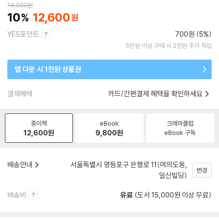
14,000
원
10
12,600
YES포인트
700원 (5%)
5만원 이상 구매 시 2천원 추가 적립
앱 다운 시 1천원 상품권
결제혜택
카드/간편결제 혜택을 확인하세요
종이책
eBook
크레마클럽
12,600
원
9,800
원
eBook 구독
배송안내
서울특별시 영등포구 은행로 11(여의도동,
변경
일신빌딩)
배송비
유료
(도서 15,000원 이상 무료)