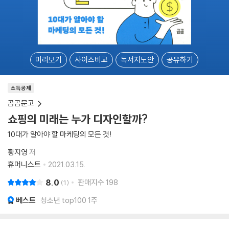
미리보기
사이즈비교
독서지도안
공유하기
소득공제
곰곰문고
쇼핑의 미래는 누가 디자인할까?
10대가 알아야 할 마케팅의 모든 것!
황지영
저
휴머니스트
2021.03.15.
8.0
판매지수
198
1
베스트
청소년 top100 1주