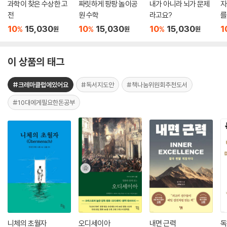
과학이 찾은 수상한 고
짜릿하게 팡팡 놀이공
내가 아니라 뇌가 문제
자
전
원 수학
라고요?
를
10
15,030
10
15,030
10
15,030
1
%
%
%
원
원
원
이 상품의 태그
#크레마클럽에있어요
#독서지도안
#책나눔위원회추천도서
#10대에게필요한돈공부
니체의 초월자
오디세이아
내면 근력
독