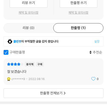
리뷰 쓰기
한줄평 쓰기
거예요. 1장에서 상품의 가치가 어떻게 정해지는지 살펴보았듯이, 신상품
과 중고 상품의 가격을 비교하자면 당연히 신상품의 가격이 더 높고 중고
혜택 및 유의사항
혜택 및 유의사항
상품의 가격이 더 낮을 수밖에 없죠. 혹시 ‘당근마켓’ 같은 중고 거래 플랫
폼에서 사용하던 물건을 판매하거나 필요한 물건을 구입해 본 적이 있나
리뷰
0
한줄평
1
요? 당근마켓에서 판매되는 가격은 모두 처음 정가보다 낮고, 판매 금액에
서 다시 네고(협상)를 하기도 합니다.
그런데 반대로 중고 가격이 오히려 더 높은 경우도 있어요. 나이키 운동화
클린봇
이 부적절한 글을 감지 중입니다.
설정
가 보통 한 켤레에 10만 원 안팎인데요, 마이클 조던이 신어서 화제가 된
나이키 한정판의 거래 가격은 무려 300만 원까지 책정될 정도예요. 어째
구매한줄평
추천순
서 이런 거래가 가능할까요? 그것은 ‘상품 또는 브랜드에 담긴 가치’ 때문
입니다. 한정판이라는 것은 누구나 구할 수 없다는 뜻이고, 그 희귀성 때문
종이책
구매
에 가격이 높아지는 것이죠. (…) 물론 이러한 상징성이나 상품에 담긴 의
잘 보겠습니다
미는 개인마다 다르게 받아들이는 부분이지만, 뒤집어 생각해 보면 왜 기
c******9
2022.08.16.
0
업들이 상품과 기업, 브랜드 가치를 높이려고 다양한 노력을 기울이는지
이해할 수 있는 대목이기도 하지요.
- 48쪽 중에서
한줄평 전체보기
한국의 사례 중에서는 여러분도 잘 아는 패션업체 스타일쉐어가 넛지 개념