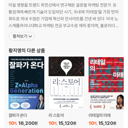
_Z세대의 소비
미칠 영향을 트렌드 최전선에서 연구해온 글로벌 마케팅 전문가. 유
Z세대만의 문법｜Z세대의 다양성에 주목하라｜유튜브, Z세대의 놀이터
통업계에 빠르게 기술이 도입되던 시기, 국내에 ‘리테일’을 가장 먼저
이자 일터
화두로 꺼내 수많은 기업에 혁신의 인사이트를 건넨 바 있다. 미국 노
스캐롤라이나대학교 마케팅 전공 부교수로 재직 중이며, 플로리다대
6장 소비자는 기업의 ‘민낯’이 궁금하다
학교와 핀란드 알토대학교에서 글로벌 마케팅을 강의했다. 수년간 삼
펼쳐보기
_쇼핑 권력과 윤리적 소비
성전자, 신세계백화점, 아모레퍼시픽, GS리테일, 기아자동차, BGF
소셜 미디어 속 광고 아닌 광고 논란｜Z세대 부상이 의미하는 것｜
리테일, LG유플러스, KB금융 등 산업 분야를 막론하고 자문 프로젝
황지영
의 다른 상품
점점 더 중요해지는 윤리적 소비
트와 강연을 진행해왔다. 최신 마케팅 이슈를 방대한
7장 ‘A Whole New World’는 계속된다
_소비와 고용의 미래
새로운 계급의 탄생｜직업의 미래
본문의 주
이미지 출처
잘파가 온다
리:스토어
리테일의 미래
10
16,200
10
15,120
10
15,120
%
%
%
원
원
원