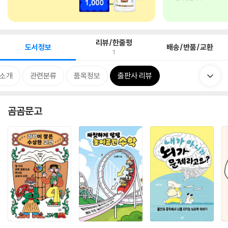
리뷰/한줄평
도서정보
배송/반품/교환
1
 소개
관련분류
품목정보
출판사 리뷰
곰곰문고