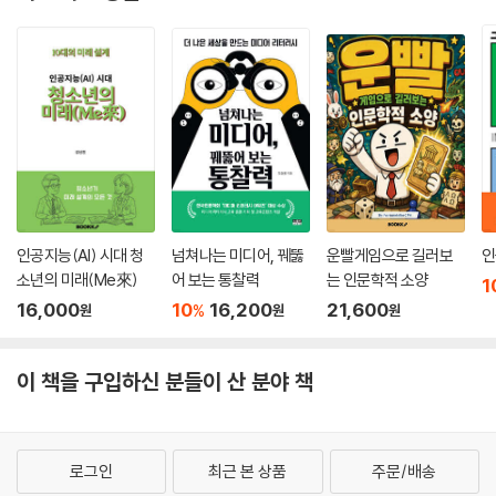
족 같은 곳이 플랫폼 업체입니다.
- 108쪽 중에서
한 가지 의미 있는 조사 결과를 소개하자면 Z세대가 뜻밖에 오프라인 쇼핑
을 좋아한다는 것입니다. 컨설팅 그룹 AT커니가 2019년에 미국의 Z세대
1,500명을 대상으로 조사한 결과, 설문 참여자의 81퍼센트가 오프라인 쇼
핑을 선호하고, 73퍼센트가 매장에서 새로운 상품을 발견하길 원하는 것
으로 나타났어요. 매장 방문을 선호하는 이유는 50퍼센트 이상이 디지털
과 단절될 기회로 여기기 때문이라고 해요.
- 123쪽 중에서
인공지능(AI) 시대 청
넘쳐나는 미디어, 꿰뚫
운빨게임으로 길러보
인
소년의 미래(Me來)
어 보는 통찰력
는 인문학적 소양
1
저자는 ‘러블리마켓’, ‘스타일쉐어’의 10대 맞춤형 플랫폼 운영 사례에서부
16,000
10
16,200
21,600
%
원
원
원
터 ‘나이키’의 브랜드 가치를 높이는 리셀마켓, 곰표 패딩이 젊은 세대에게
‘힙한’ 상품으로 각광받을 수 있었던 프로모션과 같이 10대들에게 익숙한
이 책을 구입하신 분들이 산 분야 책
브랜드를 예로 들어 기업의 마케팅 전략을 설명한다. 또한 교통 카드를 찍
듯이 QR 코드를 스캔하고 입장한 뒤 계산대를 거치지 않고 매장을 떠날 수
있는 ‘아마존 고’에 적용된 인공지능과 머신러닝 기술, 무려 8,000만 명의
팔로어를 거느린 중국의 인플루언서 리자치가 2019년 화장품 리뷰로 약 2
로그인
최근 본 상품
주문/배송
74억 원을 벌어들인 배경이 라이브 커머스라는 것, 범인 찾기 콘셉트로