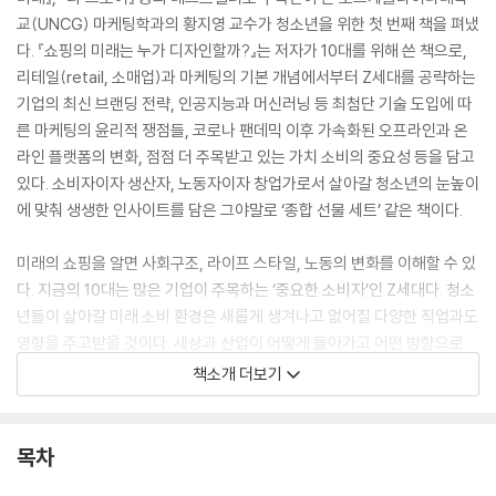
교(UNCG) 마케팅학과의 황지영 교수가 청소년을 위한 첫 번째 책을 펴냈
다. 『쇼핑의 미래는 누가 디자인할까?』는 저자가 10대를 위해 쓴 책으로,
리테일(retail, 소매업)과 마케팅의 기본 개념에서부터 Z세대를 공략하는
기업의 최신 브랜딩 전략, 인공지능과 머신러닝 등 최첨단 기술 도입에 따
른 마케팅의 윤리적 쟁점들, 코로나 팬데믹 이후 가속화된 오프라인과 온
라인 플랫폼의 변화, 점점 더 주목받고 있는 가치 소비의 중요성 등을 담고
있다. 소비자이자 생산자, 노동자이자 창업가로서 살아갈 청소년의 눈높이
에 맞춰 생생한 인사이트를 담은 그야말로 ‘종합 선물 세트’ 같은 책이다.
미래의 쇼핑을 알면 사회구조, 라이프 스타일, 노동의 변화를 이해할 수 있
다. 지금의 10대는 많은 기업이 주목하는 ‘중요한 소비자’인 Z세대다. 청소
년들이 살아갈 미래 소비 환경은 새롭게 생겨나고 없어질 다양한 직업과도
영향을 주고받을 것이다. 세상과 산업이 어떻게 돌아가고 어떤 방향으로
흘러가는지 관심을 가지고, 이해하고, 준비해야 한다. 똑똑한 소비자로서,
책소개 더보기
또 한 사람의 직업인으로서 이루어 내는 일들이 새로운 세상으로 이동하는
데 중요한 기반이 되기 때문이다. 저자는 머리말에서 “이 책에서 보여 주고
자 한 소비에 대한 관점이 여러분이 보다 깨어 있는 소비자로 살아가는 데,
목차
또한 예비 직업인으로서 진로를 찾는 데 조금이나마 도움이 되기를 진심으