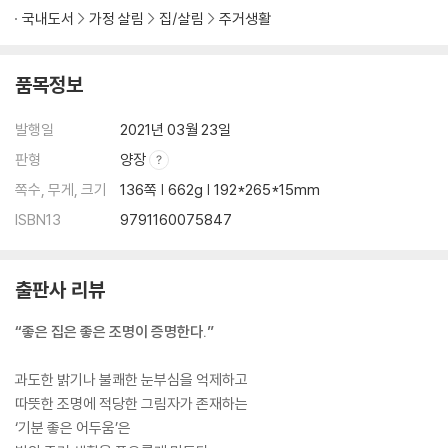
국내도서
가정 살림
집/살림
주거생활
5 간접 조명
‘가림판의 높이’와 ‘개구부의 치수’
품목정보
간접 조명과 건축화 조명
벽을 매력적으로 보이게 하는 코니스 조명
발행일
2021년 03월 23일
후키누케 간접 조명의 빛과 그림자
후키누케를 이용한 건축화 조명
판형
양장
‘1실 1등’의 건축화 조명
쪽수, 무게, 크기
136쪽 | 662g | 192*265*15mm
-기분 좋은 어둠으로 가득한 밤의 거실
ISBN13
9791160075847
저자 소개 / Team TAKAKI 소개
에필로그 / 사례 제공
출판사 리뷰
“좋은 집은 좋은 조명이 증명한다.”
과도한 밝기나 불쾌한 눈부심을 억제하고
따뜻한 조명에 적당한 그림자가 존재하는
‘기분 좋은 어두움’은