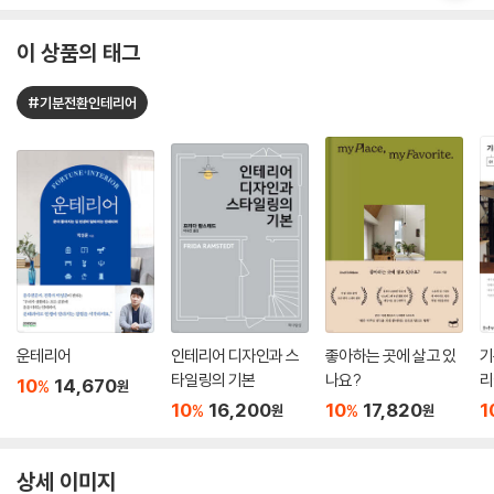
이 상품의 태그
#기분전환인테리어
운테리어
인테리어 디자인과 스
좋아하는 곳에 살고 있
기
타일링의 기본
나요?
리
10
14,670
%
원
10
16,200
10
17,820
1
%
%
원
원
상세 이미지