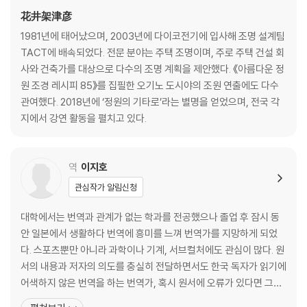
2 정원
花井架津彦
정원수는 ‘자연스러운 달빛’으로 비춘다
1981년에 태어났으며, 2003년에 다이코전기에 입사해 조명 설계팀
정원의 조명은 높은 곳에
TACT에 배속되었다. 전문 분야는 주택 조명이며, 주로 주택 건설 회
처마 밑면을 이용해 높은 곳에서 글레어리스 다운 라이트로 조명을 비춘다
사와 건축가를 대상으로 다수의 조명 계획을 제안했다. 《아름다운 정
조명으로 코트하우스를 더욱 아늑하게
원 조경 레시피 85》를 집필한 오기노 도시야의 조원 연출에도 다수
정원과 실내를 연결하는 중간 영역의 빛
관여했다. 2018년에 ‘정원의 기타로’라는 별명을 얻었으며, 전국 각
중간 영역에 그려내는 아름다운 빛과 그림자
지에서 강연 활동을 펼치고 있다.
수경(水鏡)에 정원의 풍경을 투영한다
수면의 일렁임을 즐긴다
자동차의 실루엣을 돋보이게 하는 빛
역
이지호
-정원수의 조명 도감 : 쇠물푸레나무 / 산딸나무 / 단풍철쭉 / 푸른가막살
관심작가 알림신청
Column 낮은 창으로 연출한 빛의 정원
대학에서는 번역과 관계가 없는 학과를 전공했으나 졸업 후 잠시 동
3 되비침
안 일본에서 생활하다 번역에 흥미를 느껴 번역가를 지망하게 되었
옅은 조명 속에서 보이는 풍경
다. 스포츠뿐만 아니라 과학이나 기계, 서브컬처에도 관심이 많다. 원
흰색은 되비치고, 검은색은 되비치지 않는다
서의 내용과 저자의 의도를 충실히 전달하면서도 한국 독자가 읽기에
되비침을 없애고 싶다면 글레어리스 다운 라이트
어색하지 않은 번역을 하는 번역가, 혹시 원서에 오류가 있다면 그것
펜던트 조명의 되비침은 전등갓으로 지운다
을 놓치지 않고 바로잡을 수 있는 번역가가 되고자 노력하고 있다. 옮