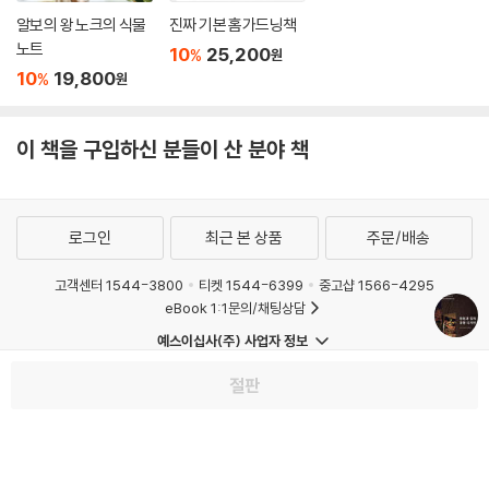
알보의 왕 노크의 식물
진짜 기본 홈가드닝책
노트
10
25,200
%
원
10
19,800
%
원
이 책을 구입하신 분들이 산 분야 책
로그인
최근 본 상품
주문/배송
고객센터 1544-3800
티켓 1544-6399
중고샵 1566-4295
eBook 1:1문의/채팅상담
예스이십사(주) 사업자 정보
이용약관
개인정보처리방침
청소년보호정책
절판
PC버전
회사소개
거래처관계자께
도서홍보
광고
Copyright © YES24 Corp. All Rights Reserved.
MATOM11