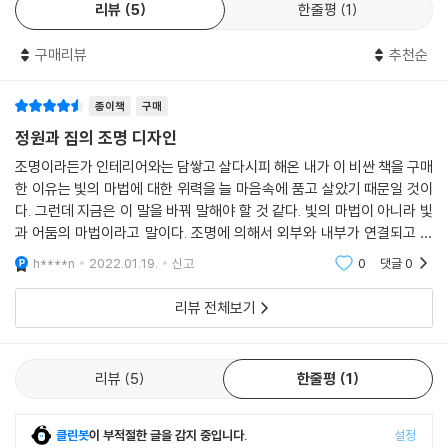
리뷰
5
한줄평
1
주택의 외관 조명의 경우 문주등, 현관 외부 벽등, 방범등이라는 3종의 조
명 기구만 있으면 기본적으로 조명 계획은 완결된다고 해도 과언이 아니
구매리뷰
추천순
다. 다만 그와 동시에 이웃이나 마을을 배려해 밤의 거리를 아름답게 만들
궁리를 해야 한다. 그것이 조명 디자이너가 할 일이며, 의무이기도 하다. 따
라서 ‘무엇을 비출 것인가’가 중요하다. 무엇을 비추느냐에 따라 경관이 크
종이책
구매
게 달라진다.
정원과 집의 조명 디자인
조명이라든가 인테리어와는 담쌓고 살다시피 해온 내가 이 비싼 책을 구매
정원수는 ‘자연스러운 달빛’으로 비춘다
한 이유는 빛의 마법에 대한 위력을 늘 마음속에 품고 살았기 때문일 것이
정원수는 자연스러운 빛으로 비출 때 가장 아름답다. 밤의 빛이라고 하면
다. 그런데 지금은 이 말을 바꿔 말해야 할 것 같다. 빛의 마법이 아니라 빛
달빛이다. 위에서 아래로 빛을 비추는 것이 자연스러운 형태다. 그런데 정
과 어둠의 마법이라고 말이다. 조명에 의해서 외부와 내부가 연결되고 확
원의 조명은 대개 아래에서 위로 빛을 비춘다. 조명 기구를 주로 지면에 설
장되는 일체감에 의해 같은 공간이라도 얼마나 다른 세계를 체험할 수 있
h****n
2022.01.19.
신고
0
댓글
0
치하는 데서 비롯되었는데 빛의 방향이 상하 반전된다. 물론 그림자의 방
는지 사진만 봐
향도 반전된다. 눈에 보이는 모습이 ‘자연스럽지’ 않고 ‘부자연스러운’ 것이
리뷰 전체보기
다. 위에서 아래로 빛을 비추려면 건물의 외벽에 스포트라이트를 부착하는
방법을 선택해야 한다. 건물의 설계 단계에서 정원의 조명을 생각한 다음
외벽의 가장 적합한 위치에
리뷰
5
한줄평
1
스포트라이트를 부착한다.
클린봇
이 부적절한 글을 감지 중입니다.
설정
중간 영역에 그려내는 아름다운 빛과 그림자