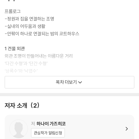
프롤로그
-정원과 집을 연결하는 조명
-실내의 어두움과 생활
-안팎이 하나로 연결되는 밤의 코트하우스
1 건물 외관
외관 조명이 만들어내는 아름다운 거리
‘다간 수형’과 ‘단간 수형’
‘상록수’와 ‘낙엽수’
정원수의 아름다움을 돋보이게 하는 여백
목차 더보기
업라이트 조명은 외벽의 바로 옆에
수목의 매력을 이끌어내는 빛과 배경
수목의 약동감을 연출한다
저자 소개
2
지중등을 사용해 필요한 부분만 비춘다
빛을 이용해 아름답고 인상적인 어프로치를
부등변삼각형이라는 미의식
저
하나이 가즈히코
Column 그림자는 빛의 뒤쪽에 있다
관심작가 알림신청