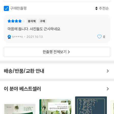
실내와 실외를 연결하는 중간의 영역은 완충 공간이다. 어둠과의 경계이기
구매한줄평
추천순
도 하다. 그 중간 영역에 조명을 설치하는 것은 실내외를 연결한다는 점에
서 효과적이지만, 특별한 사정이 없는 이상 실내만큼 밝을 필요는 없다. 중
종이책
구매
간 영역의 매력을 효과적으로 끌어내려면 빛과 그림자를 능숙하게 활용할
마음에 듭니다. 사진들도 근사하네요.
필요가 있다. 본래 중간 영역은 바닥(덱이나 타일)과 처마 밑면으로 구성
된 공간이다. 단순히 처마 밑면에서 바닥으로 빛을 비추는 것만으로는 육
h****n
2021.10.13.
0
안상 밝게 느껴지지 않는다. 시야에 빛을 받는 대상물이 존재하지 않아서
다. 그러므로 의자나 화분 등 ‘높이’가 있는 물건들을 의도적으로 놓을 것을
한줄평 전체보기
추천한다. 그 물건들이 빛을 받아서 공간이 밝아 보이고 그림자를 만들어
공간에 음영이 생긴다.
배송/반품/교환 안내
옅은 조명 속에서 보이는 풍경
실내조명을 평소 밝기로 하면 밤의 창은 ‘거울’이 된다. 정원은 보이지 않
고, 창유리에 자신의 모습이 나타난다. 이것을 ‘되비침’이라고 한다. 유리는
이 분야 베스트셀러
완전히 투명한 물체가 아니라 표면에서 빛을 반사하므로 주위의 물건이나
사람의 모습이 비친다. 그런 공간에서는 아늑함이 느껴지지 않는다. 그래
서 방의 밝기를 옅게 조절하고 정원수에 조명을 비춘다. 그러면 거울이었
던 유리창이 다시 투명에 가까워지며 창문 너머로 나무의 풍경을 보여준