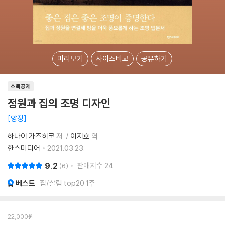
미리보기
사이즈비교
공유하기
소득공제
정원과 집의 조명 디자인
양장
하나이 가즈히코
저
이지호
역
한스미디어
2021.03.23.
9.2
판매지수
24
6
베스트
집/살림 top20 1주
22,000
원