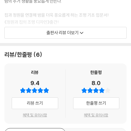
밤의 주거 생활을 풍요롭게 만든다.
집과 정원을 연결해 밤을 더욱 풍요롭게 하는 조명 기초 입문서!
《정원과 집의 조명 디자인》출간!
출판사 리뷰 더보기
정원의 기타로로 불리는 저자가
현장에서 얻은 주택 조명의 실전 노하우 공개!
리뷰/한줄평
6
어두움에 대한 긍정 - 조명 디자이너의 시각
집에는 어두움을 긍정하는 시간과 장소가 필요하다. 다만 ‘나쁜 어두움’과
‘기분 좋은 어두움’이 존재한다. 시작업에 지장을 초래하는 것은 ‘나쁜 어두
리뷰
한줄평
움’이다. 시작업을 희생시키면서까지 밤의 주거 공간을 어둡게 만든다면
9.4
8.0
그것은 조명 계획의 실패라고밖에 말할 수 없다. 과도한 밝기나 불쾌한 눈
부심을 억제하고 따뜻한 조명에 적당한 그림자가 존재하는 ‘기분 좋은 어
두움’은 밤의 주거 생활을 풍요롭게 만든다. 어두움을 허용하고 긍정적으
리뷰 쓰기
한줄평 쓰기
로 인식할 수 있는 주택 환경이 형성된다면 밤의 주거 공간의 질은 틀림없
이 향상될 것이다.
혜택 및 유의사항
혜택 및 유의사항
외관 조명이 만들어내는 아름다운 거리