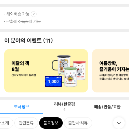
해외배송 가능
문화비소득공제 가능
이 분야의 이벤트
11
리뷰/한줄평
도서정보
배송/반품/교환
6
 소개
관련분류
품목정보
출판사 리뷰