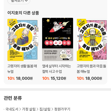
펼쳐보기
코니스 조명은 창과 직각으로
긴 책으로 《나무집에서 살자》, 《식재 디자인 도감》, 《영국의 집》, 《IT
코브 조명과 되비침
용어 도감 277》, 《수학은 어렵지만 확률·통계는 알고 싶어》, 《과학
이지호
의 다른 상품
시선을 유도한다
은 어렵지만 상대성 이론은 알고
실내외를 연결하는 아름다운 되비침
환상적인 분위기를 연출하는 펜던트 조명의 되비침
-위에서의 조명으로 정원과 발코니를 비춘다
-어두워지면 모습을 드러내는 아름다운 가을 정원
-답은 밤의 현장에 있다
4 거실
벽이 밝기에 대한 감각을 지배한다
고령자의 생활 돌봄 매
열세 살부터 시작하는
고령자의 몸과 마음 돌
조명의 ‘집중 배치’와 ‘분산 배치’
뉴얼
철학 사고 수업
봄 매뉴얼
슬릿 조명이라는 기능미
10
18,000
10
15,120
10
18,000
%
%
%
어두움을 긍정하는 글레어리스 다운 라이트
원
원
원
글레어리스 다운 라이트도 시선에서 치운다
현관은 심플하고 아름답게
사소하지만 중요한 복도의 조명
관련 분류
계단의 조명은 빛이 세로로 빠져나가는 장소에
Column 바에서 먹는 쇠고기덮밥
국내도서
가정 살림
집/살림
정원가꾸기