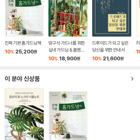
다. 조명을 밝게 하면 무엇이든지 보인다. 밝은 조명은 밤에 꼭 필요한 조건
이다. 그러나 방을 어둡게 했을 때 보이는 아름다운 경치와 풍요로운 시간
도 있음을 잊지 말자.
답은 밤의 현장에 있다
“주택의 조명 계획을 실패하지 않는 좋은 방법이 있을까요?”라는 질문을
진짜 기본 홈가드닝책
방구석 가드너를 위한
드루이드가 되고 싶은
키
종종 받는다. 그러면 항상 “아무리 바쁘더라도 밤의 현장을 찾아가 보세
실내 가드닝 & 플랜테
당신을 위한 안내서
10
25,200
1
%
원
요.”라고 대답한다. 밤의 현장에 가 보면 도면만 봐서는 알 수 없는 조명 계
리어
10
18,900
10
21,600
%
%
원
원
획의 성패를 발견할 수 있다. 안타깝지만 낮의 현장, 사무실의 책상 앞, 멋
들어진 준공 사진으로는 밤의 조명의 본질을 찾을 수 없다. 밤의 현장을 본
적이 없는 사람들이 모여서 장시간 회의를 거듭한들 최적의 조명에 대한
이 분야 신상품
답은 나오지 않는다.
같은 장소라 해도 시간대나 기후에 따라 명암에 대한 느낌이 크게 달라진
다.
그래서 주관적이더라도 자신이 직접 보고 느낀 밝기의 잣대가 필요하다.
정확도를 높이려면 밤의 현장을 다양하게 경험하고 그곳에서 본 조명의 진
실을 아는 것이 중요하다. 그래야 조명 계획에 설득력이 생겨나며, 거주자
의 신뢰도 얻을 수 있다.