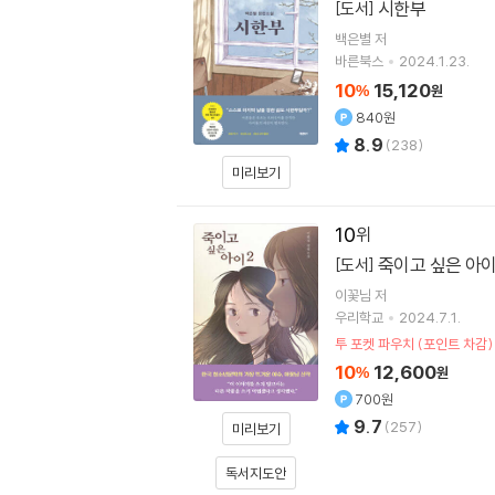
시한부
[도서]
백은별
저
바른북스
2024.1.23.
10
15,120
%
원
840원
8.9
(
238
)
미리보기
10
죽이고 싶은 아이
[도서]
이꽃님
저
우리학교
2024.7.1.
투 포켓 파우치 (포인트 차감)
10
12,600
%
원
700원
9.7
(
257
)
미리보기
독서지도안