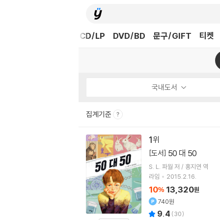
도서
중고샵
eBook
CD/LP
DVD/BD
문구/GIFT
티켓
국내도서
집계기준
1
50 대 50
[도서]
S. L. 파월 저 / 홍지연 역
라임
2015.2.16.
10
13,320
%
원
740원
9.4
(
30
)