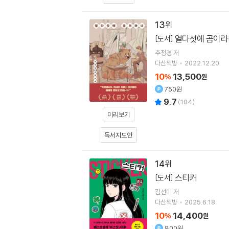
13
열다섯에 곰이라
[도서]
추정경
저
다산책방
2022.12.20.
10
13,500
%
원
750원
9.7
(
104
)
미리보기
독서지도안
14
스티커
[도서]
김선미
저
다산책방
2025.6.18.
10
14,400
%
원
800원