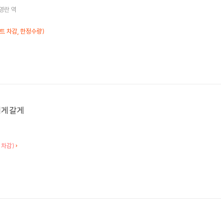
영란
역
인트 차감, 한정수량)
에게 갈게
 차감)