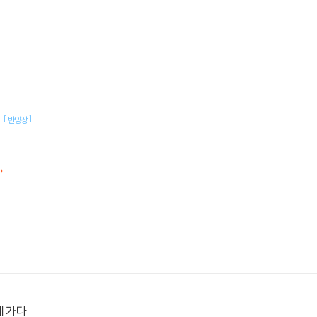
이
[
]
반양장
에 가다