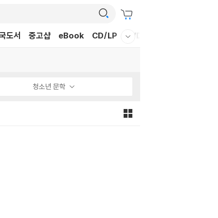
국도서
중고샵
eBook
CD/LP
DVD/BD
문구/GIFT
티
웰컴메뉴 모두보기
청소년 문학