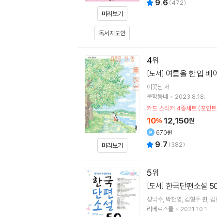
9.6
(
472
)
미리보기
독서지도안
4
여름을 한 입 베
[도서]
이꽃님
저
문학동네
2023.8.18.
카드 스티커 4종세트 (포인트
10
12,150
%
원
670원
9.7
(
382
)
미리보기
5
한국단편소설 5
[도서]
성낙수
박찬영
김형주
편
김
리베르스쿨
2021.10.1.