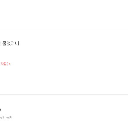
어 물었더니
 차감)
0
동인
등저