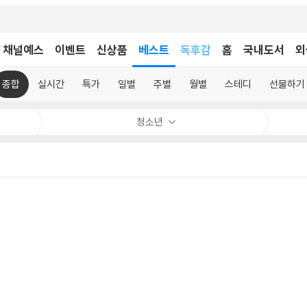
어린이
채널예스
이벤트
신상품
베스트
독후감
홈
국내도서
외
어린이
종합
실시간
특가
일별
주별
월별
스테디
선물하기
청소년