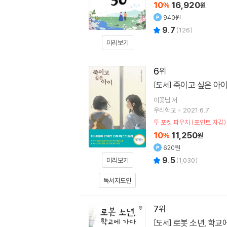
10
16,920
%
원
940원
9.7
(
126
)
미리보기
6
죽이고 싶은 아
[도서]
이꽃님
저
우리학교
2021.6.7.
투 포켓 파우치 (포인트 차감)
10
11,250
%
원
620원
9.5
미리보기
(
1,030
)
독서지도안
7
로봇 소년, 학교
[도서]