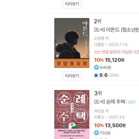
미리보기
2
아몬드 (청소년판
[도서]
손원평
저
다즐링
2023.7.14.
쓰는 만큼 달린다! 리딩런 시
10
15,120
%
원
840원
9.6
(
204
)
미리보기
3
순례 주택
[도서]
[
]
양장
유은실
저
비룡소
2021.3.5.
10
13,500
%
원
750원