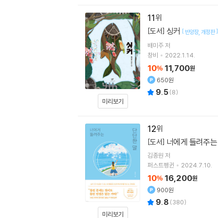
11
싱커
[도서]
[
]
반양장
개정판
배미주
저
창비
2022.1.14.
10
11,700
%
원
650원
9.5
(
8
)
미리보기
12
너에게 들려주는
[도서]
김종원
저
퍼스트펭귄
2024.7.10.
10
16,200
%
원
900원
9.8
(
380
)
미리보기