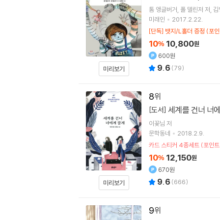
톰 앵글버거
폴 델린저
저
김
미래인
2017.2.22.
[단독] 뱃지/L홀더 증정 (포
10
10,800
%
원
600원
9.6
(
79
)
미리보기
8
세계를 건너 너
[도서]
이꽃님
저
문학동네
2018.2.9.
카드 스티커 4종세트 (포인트
10
12,150
%
원
670원
9.6
(
666
)
미리보기
9