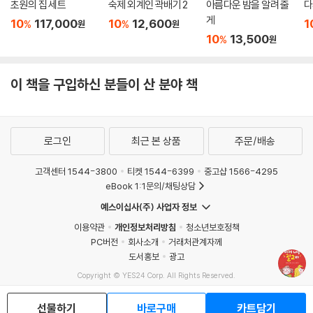
초원의 집 세트
숙제 외계인 곽배기 2
아름다운 밤을 알려 줄
다
게
10
117,000
10
12,600
1
%
%
원
원
10
13,500
%
원
이 책을 구입하신 분들이 산 분야 책
로그인
최근 본 상품
주문/배송
고객센터 1544-3800
티켓 1544-6399
중고샵 1566-4295
eBook 1:1문의/채팅상담
예스이십사(주) 사업자 정보
이용약관
개인정보처리방침
청소년보호정책
PC버전
회사소개
거래처관계자께
도서홍보
광고
Copyright © YES24 Corp. All Rights Reserved.
MATOM3
선물하기
바로구매
카트담기