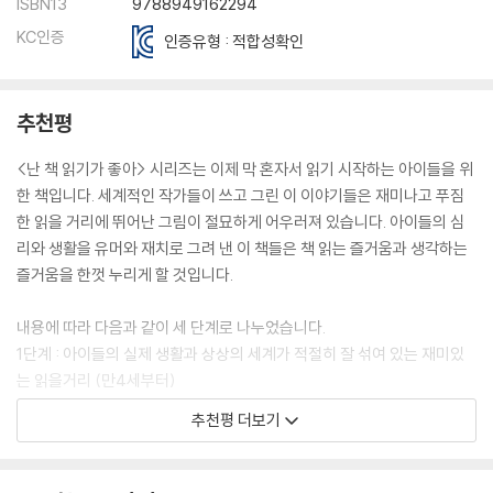
ISBN13
9788949162294
KC인증
인증유형 : 적합성확인
추천평
<난 책 읽기가 좋아> 시리즈는 이제 막 혼자서 읽기 시작하는 아이들을 위
한 책입니다. 세계적인 작가들이 쓰고 그린 이 이야기들은 재미나고 푸짐
한 읽을 거리에 뛰어난 그림이 절묘하게 어우러져 있습니다. 아이들의 심
리와 생활을 유머와 재치로 그려 낸 이 책들은 책 읽는 즐거움과 생각하는
즐거움을 한껏 누리게 할 것입니다.
내용에 따라 다음과 같이 세 단계로 나누었습니다.
1단계 : 아이들의 실제 생활과 상상의 세계가 적절히 잘 섞여 있는 재미있
는 읽을거리 (만4세부터)
2단계 : 또래 아이들이 생활에서 느끼는 친구들간의 우정, 갈등, 사랑과 이
추천평 더보기
해를 그린 재미있는 이야기 (초등학교 1·2학년)
3단계 : 1, 2단계보다 생각할 거리가 더 많은 이야기 (초등학교 3·4학년)