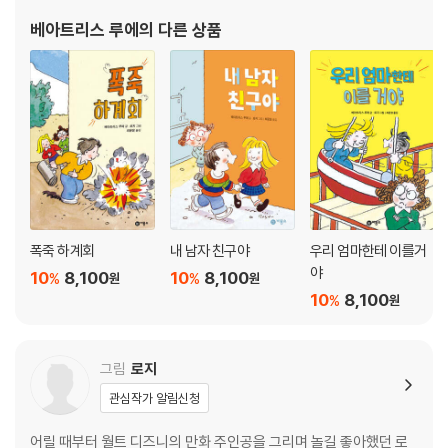
베아트리스 루에
의 다른 상품
폭죽 하계회
내 남자 친구야
우리 엄마한테 이를거
야
10
8,100
10
8,100
%
%
원
원
10
8,100
%
원
그림
로지
관심작가 알림신청
어릴 때부터 월트 디즈니의 만화 주인공을 그리며 놀길 좋아했던 로