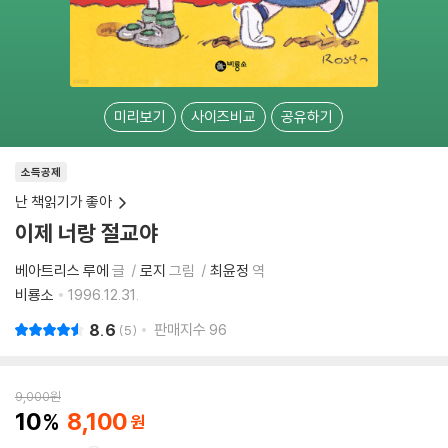
미리보기
사이즈비교
공유하기
소득공제
난 책읽기가 좋아
이제 너랑 절교야
베아트리스 루에
글
로지
그림
최윤정
역
비룡소
1996.12.31.
8.6
판매지수
96
5
9,000
원
10
8,100