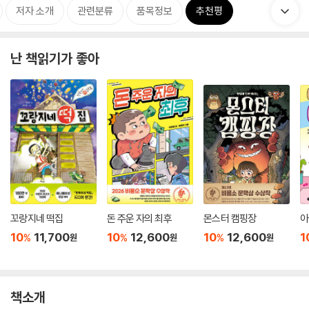
저자 소개
관련분류
품목정보
추천평
난 책읽기가 좋아
꼬랑지네 떡집
돈 주운 자의 최후
몬스터 캠핑장
아
10
11,700
10
12,600
10
12,600
1
%
%
%
원
원
원
책소개