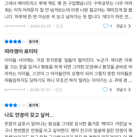
그래서 베아트리스 루에 책도 몇 권 구입했습니다. 수학공부는 너무 어려
워는 아직 어려운지 잘 안 넘겨보는데 이젠 너랑 절교야는 재미있게 잘 봅
니다. 하루에 한 번 이상은 꼭 보고 넘어가는 듯 합니다. 게다가 하트 안경
이 나오자 자기도 사고 싶다는 듯한 눈빛으로 엄마인 저를 쳐다보아서 좀
c********1
2006.02.15.
신고
1
댓글
0
종이책
따라쟁이 로리타
아이들 사이에는 가끔 웃지못할 일들이 벌어진다. 누군가 색다른 이목
을 끄는 옷을 입거나 행동을 하게 되면 그러한 모양새나 몸짓을 곧바로 따
라하는 아이들, 그것이 그 아이들만의 유행이 되어 그렇지 못한 아이들은
따돌림까지도 당하기도 하니 무조건 하지 말라는 이야기는 소 귀에 경 읽
기식의 헛된 잔소리가 될때도 있다. 그러고 보니 아이 막내 삼촌도 예전에
m*******7
2009.10.31.
신고
0
댓글
0
제 형이 안경을 쓴
종이책
나도 안경이 갖고 싶어...
웃음이 살포시 일어나는 동심을 그대로 묘사한 즐거운 책이다. 어린날 누
구나 한번쯤은 안경을 쓰고 싶어한다. 왠지 친구의 얼굴에 걸린 안경이 똑