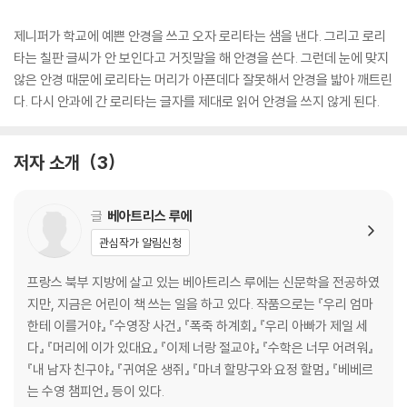
제니퍼가 학교에 예쁜 안경을 쓰고 오자 로리타는 샘을 낸다. 그리고 로리
타는 칠판 글씨가 안 보인다고 거짓말을 해 안경을 쓴다. 그런데 눈에 맞지
않은 안경 때문에 로리타는 머리가 아픈데다 잘못해서 안경을 밟아 깨트린
다. 다시 안과에 간 로리타는 글자를 제대로 읽어 안경을 쓰지 않게 된다.
저자 소개
3
글
베아트리스 루에
관심작가 알림신청
프랑스 북부 지방에 살고 있는 베아트리스 루에는 신문학을 전공하였
지만, 지금은 어린이 책 쓰는 일을 하고 있다. 작품으로는 『우리 엄마
한테 이를거야』 『수영장 사건』 『폭죽 하계회』 『우리 아빠가 제일 세
다』 『머리에 이가 있대요』 『이제 너랑 절교야』 『수학은 너무 어려워』
『내 남자 친구야』 『귀여운 생쥐』 『마녀 할망구와 요정 할멈』 『베베르
는 수영 챔피언』 등이 있다.