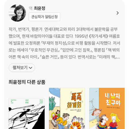
역
최윤정
관심작가 알림신청
작가, 번역가, 평론가. 연세대학교와 파리 3대학에서 불문학을 공부
했으며, 현재 바람의아이들 대표로 있다. 1995년 《작가세계》 여름호
에 발표한 오정희론 「부재의 정치성」으로 비평 활동을 시작했다. 저서
로는 에세이 『우호적인 무관심』 『입안에 고인 침묵』, 평론집 『책 밖의
어른 책 속의 아이』 『슬픈 거인』 등이 있다. 번역서로는 『미래의 책』
『문학과 악』 『미술과 정신분석』 『미켈란젤로 부오나로티』 등의 비평
펼쳐보기
서와 『난 아무것도 먹고 싶지 않아』 『악마와의 계약』 『스파게티 신드
롬』 『딸들이 자라서 엄마가 된다』 『늑대의 눈』 등 다수의 소설 및 어린
최윤정
의 다른 상품
이·청소년 도서가 있다.