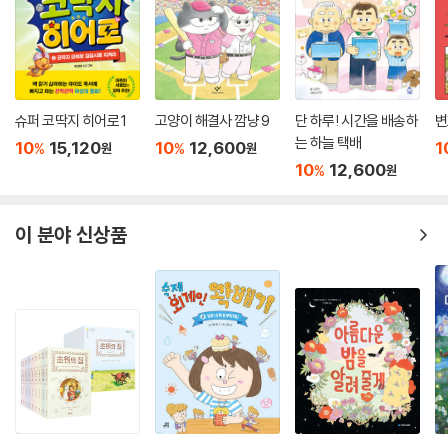
슈퍼 코딱지 히어로 1
고양이 해결사 깜냥 9
단 하루! 시간을 배송하
변
는 하늘 택배
10
15,120
10
12,600
1
%
%
원
원
10
12,600
%
원
이 분야 신상품