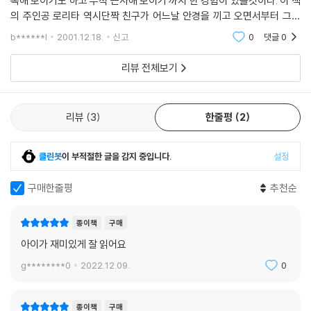
독해 보이기도 하고 무척 근사해 보이기 까지 한 경험이 있을것이다. 이 책
의 주인공 로리타 역시단짝 친구가 어느날 안경을 끼고 오면서부터 그게
부러워지기 시작한 것이다. 안경이 마냥 끼고 싶은 로리타! 일부러 눈이 나
b******l
2001.12.18.
신고
0
댓글
0
쁜척 거짓말
리뷰 전체보기
리뷰
3
한줄평
2
클린봇
이 부적절한 글을 감지 중입니다.
설정
구매한줄평
추천순
종이책
구매
아이가 재미있게 잘 읽어요
g********0
2022.12.09.
0
종이책
구매