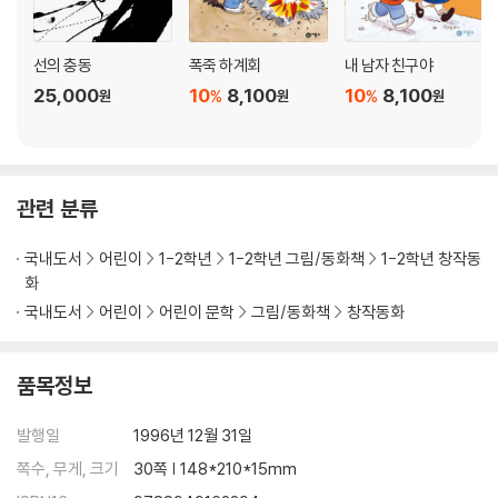
선의 충동
폭죽 하계회
내 남자 친구야
25,000
10
8,100
10
8,100
%
%
원
원
원
관련 분류
국내도서
어린이
1-2학년
1-2학년 그림/동화책
1-2학년 창작동
화
국내도서
어린이
어린이 문학
그림/동화책
창작동화
품목정보
발행일
1996년 12월 31일
쪽수, 무게, 크기
30쪽 | 148*210*15mm