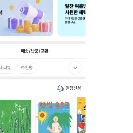
배송/반품/교환
사 리뷰
추천평
알림신청