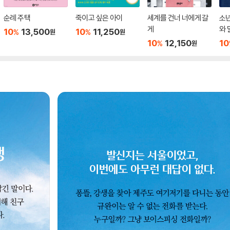
순례 주택
죽이고 싶은 아이
세계를 건너 너에게 갈
소
게
와 
10
13,500
10
11,250
%
%
원
원
10
12,150
10
%
원