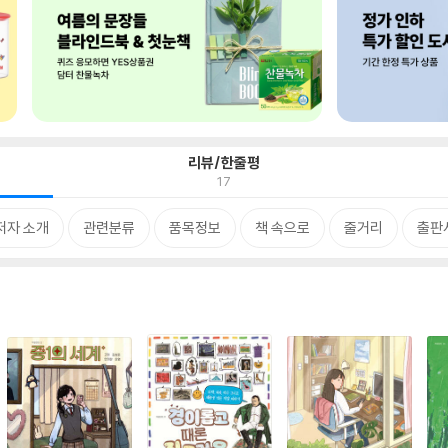
리뷰/한줄평
17
저자 소개
관련분류
품목정보
책 속으로
줄거리
출판