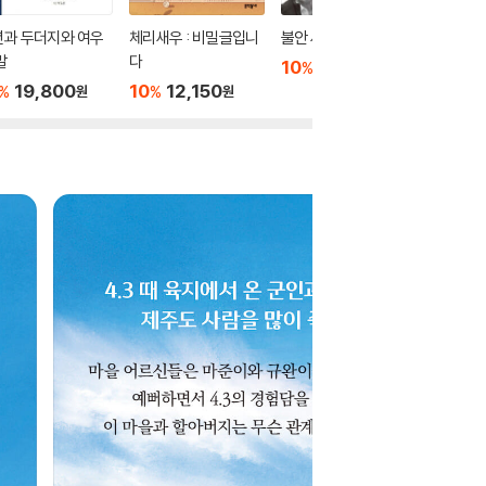
년과 두더지와 여우
체리새우 : 비밀글입니
불안 세대
비스킷
말
다
10
22,320
10
1
%
%
원
19,800
10
12,150
%
%
원
원