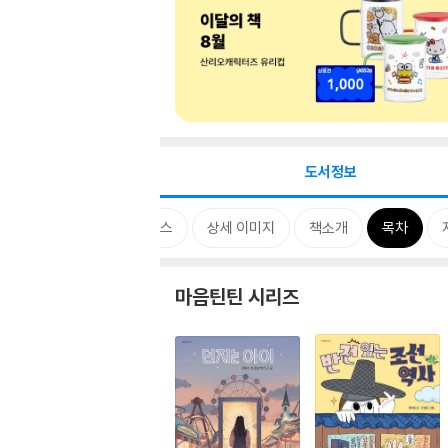
도서정보
시리즈
태그
카드뉴스
상세 이미지
책소개
목차
마음틴틴 시리즈