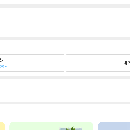
.
팔기
내 
500원