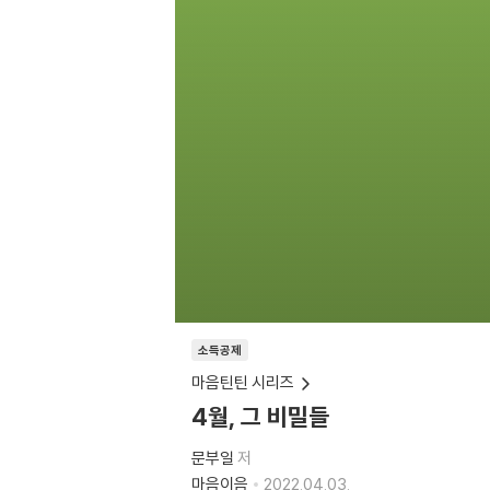
소득공제
마음틴틴 시리즈
4월, 그 비밀들
문부일
저
마음이음
2022.04.03.