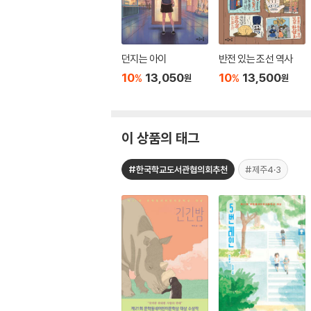
던지는 아이
반전 있는 조선 역사
10
13,050
10
13,500
%
%
원
원
이 상품의 태그
#한국학교도서관협의회추천
#제주4·3