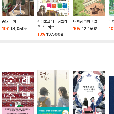
중1의 세계
경이롭고 때론 징그러
내 책상 위의 비밀
눈치
운 색깔 탐험
10
13,050
10
12,150
10
%
%
원
원
10
13,500
%
원