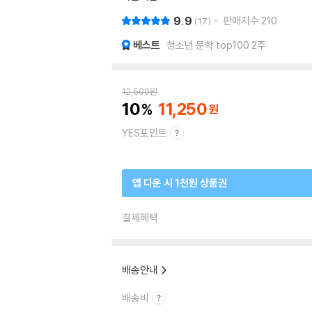
9.9
판매지수
210
17
베스트
청소년 문학 top100 2주
12,500
원
10
11,250
YES포인트
앱 다운 시 1천원 상품권
결제혜택
배송안내
배송비