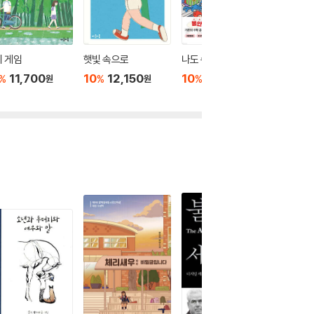
 게임
햇빛 속으로
나도 수학 불안?
기념일의
11,700
10
12,150
10
13,500
10
1
%
%
%
%
원
원
원