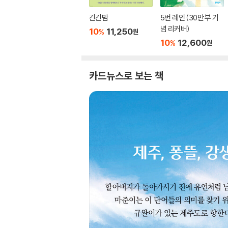
긴긴밤
5번 레인 (30만 부 기
념 리커버)
10
11,250
%
원
10
12,600
%
원
카드뉴스로 보는 책