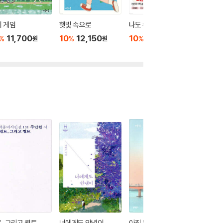
 게임
햇빛 속으로
나도 수학 불안?
기념일의
11,700
10
12,150
10
13,500
10
1
%
%
%
%
원
원
원
, 그리고 퀼트
너에게도 안녕이
아직 멀었다는 말
힌트 없