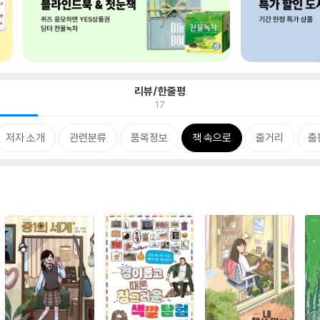
리뷰/한줄평
17
저자 소개
관련분류
품목정보
책 속으로
줄거리
출