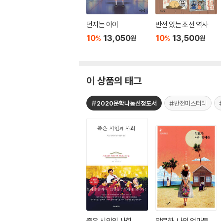
던지는 아이
반전 있는 조선 역사
10
13,050
10
13,500
%
%
원
원
이 상품의 태그
#2020문학나눔선정도서
#반전미스터리
죽은 시인의 사회
알로하, 나의 엄마들