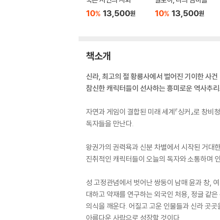
10
13,500
10
13,500
%
%
원
원
책소개
신라, 최고의 절 황룡사에서 벌어진 기이한 사건
참신한 캐릭터들이 선사하는 흥미로운 역사추리
자연과 게임이 결합된 미래 세계『싱커』로 창비
독자들을 만난다.
왕권가의 권력욕과 신분 차별에서 시작된 거대한
진취적인 캐릭터들이 오늘의 독자와 소통하며 인간
성 고정관념에서 벗어난 쌍둥이 남매 윤과 창, 
대하고 약재를 연구하는 외국인 처용, 정글 같은
의식을 깨운다. 어질고 고운 인물들과 신라 곳곳
아름다운 사람으로 성장할 것이다.