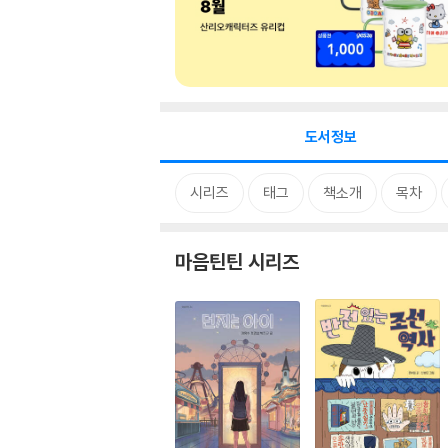
도서정보
시리즈
태그
책소개
목차
마음틴틴 시리즈