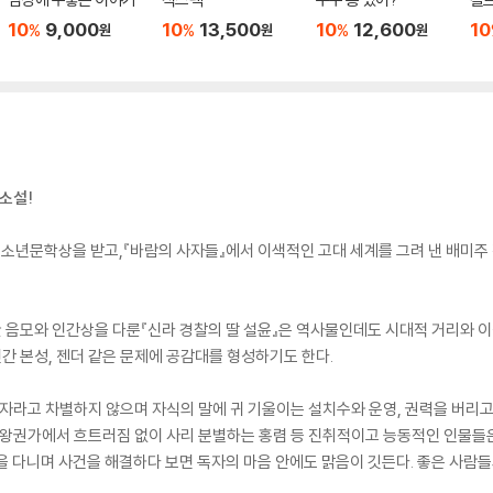
10
9,000
10
13,500
10
12,600
10
%
%
%
원
원
원
소설!
청소년문학상을 받고,『바람의 사자들』에서 이색적인 고대 세계를 그려 낸 배미주
 음모와 인간상을 다룬『신라 경찰의 딸 설윤』은 역사물인데도 시대적 거리와 이
 본성, 젠더 같은 문제에 공감대를 형성하기도 한다.
여자라고 차별하지 않으며 자식의 말에 귀 기울이는 설치수와 운영, 권력을 버리고
 왕권가에서 흐트러짐 없이 사리 분별하는 홍렴 등 진취적이고 능동적인 인물들
을 다니며 사건을 해결하다 보면 독자의 마음 안에도 맑음이 깃든다. 좋은 사람들