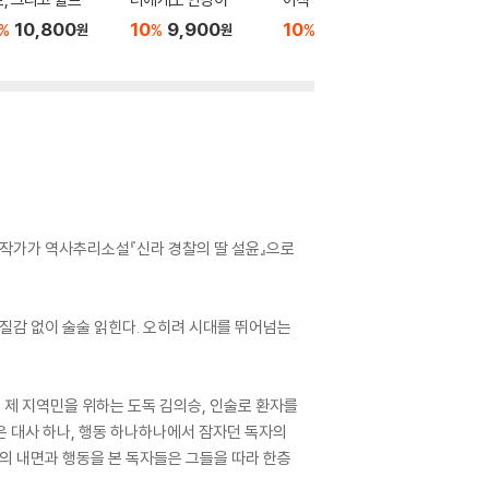
10,800
10
9,900
10
13,500
10
1
%
%
%
%
원
원
원
 작가가 역사추리소설『신라 경찰의 딸 설윤』으로
질감 없이 술술 읽힌다. 오히려 시대를 뛰어넘는
 제 지역민을 위하는 도독 김의승, 인술로 환자를
은 대사 하나, 행동 하나하나에서 잠자던 독자의
의 내면과 행동을 본 독자들은 그들을 따라 한층