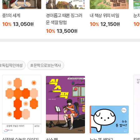
중1의 세계
경이롭고 때론 징그러
내 책상 위의 비밀
눈치
운 색깔 탐험
10
13,050
10
12,150
10
%
%
원
원
10
13,500
%
원
#독립적인여성
#문학으로보는역사
심장에 수놓은 이야기
식스팩
누누 똥 쌌어?
킬트