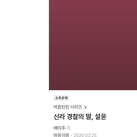
소득공제
마음틴틴 시리즈
신라 경찰의 딸, 설윤
배미주
저
마음이음
2020.03.25.