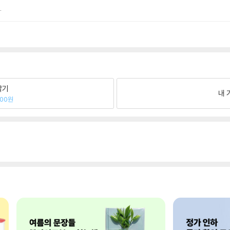
.
팔기
내 
700원