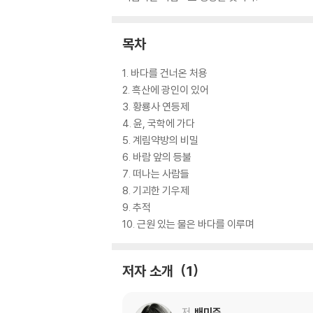
목차
1. 바다를 건너온 처용
2. 흑산에 광인이 있어
3. 황룡사 연등제
4. 윤, 국학에 가다
5. 계림약방의 비밀
6. 바람 앞의 등불
7. 떠나는 사람들
8. 기괴한 기우제
9. 추적
10. 근원 있는 물은 바다를 이루며
저자 소개
1
저
배미주