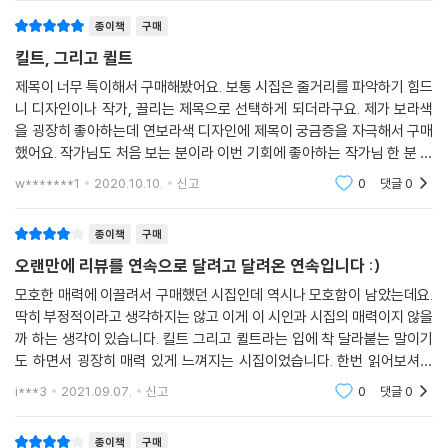
나는 반바지 위에 긴 치마를 입고
종이책
구매
우리는 함께 앉아서 텔레비전을 본다
킬트, 그리고 퀼트
제목이 너무 특이해서 구매해봤어요. 보통 시집은 줄거리를 파악하기 힘드
(…)
니 디자인이나 작가, 끌리는 제목으로 선택하게 되더라구요. 제가 보라색
을 굉장히 좋아하는데 연보라색 디자인에 제목이 궁금증을 자극해서 구매
오늘 친구와 나는 나란히 앉아 피를 흘리고
했어요. 작가님도 처음 보는 분이라 이번 기회에 좋아하는 작가님 한 분 더
우리는 가슴이 있어서 여자라 불린다
늘리는 것도 나쁘지 않다고 생각했거든요. 초판본 모으는 취미가 있어서
w*******1
2020.10.10.
신고
0
댓글
0
초판이길 기대했
마치 생각이 없다는 것처럼
그녀는 검은 히잡을 두르고 있고
종이책
구매
오랜만에 리뷰를 연속으로 달려고 달려온 연속입니다 :)
철새를 사냥하듯이 총을 들고 숲을 뒤졌다고 했다
모호한 매력에 이끌려서 구매했던 시집인데 역시나 모호함이 남았는데요.
그녀의 친구가 옆집 남자와 웃으며 대화했다는 이유로
딱히 부정적이라고 생각하지는 않고 이게 이 시인과 시집의 매력이지 않을
까 하는 생각이 있습니다. 킬트 그리고 퀼트라는 입에 착 달라붙는 말이기
(…)
도 하면서 굉장히 매력 있게 느껴지는 시집이었습니다. 한번 읽어보셔도
좋을 것 같다는 생각이 듭니다. 킬트, 그리고 퀼트라는 의미에 대해서 살펴
i***3
2021.09.07.
신고
0
댓글
0
그녀의 히잡은 검고
보니 훨 좋아요
내 치마는 희고
종이책
구매