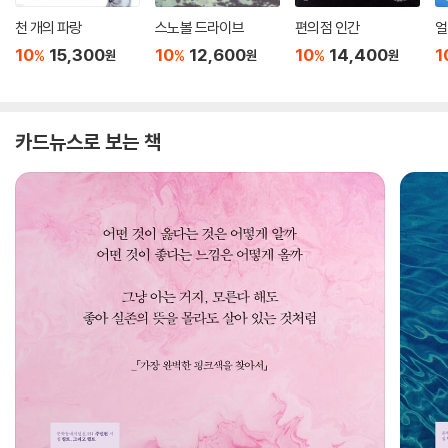
천 개의 파랑
스노볼 드라이브
편의점 인간
얼
10
15,300
10
12,600
10
14,400
1
%
%
%
원
원
원
카드뉴스로 보는 책