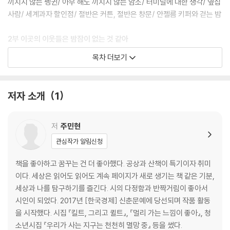
끼치지 않는 펭귄/ 아무 해도 끼치지 않는 암소/ 터미널에 대한 생각/ 옆집
사람/ 세계과자 할인점/ 절반은 커튼, 절반은 창문/ 안젤름 키퍼와 걷는 밤
2부 이곳의 이웃들은 밤잠이 없는 것 같아
호텔, 캘리포니아/ 빵과 장미 1/ 안과 밖/ 카프리 섬/ 빵과 장미 2/ 핀란드
목차 더보기
의 숲/ 나는 밤에/ 오늘 우리의 식탁이 멈춘다면/ 광장과 생각/ 선악과 맛/
사소한 이유/ 비틀린, 베를린,/ 기관 없는 신체/ 밤의 영화관/ 빈집의 미
래/ 서핑
저자 소개
1
3부 코를 고는 사람은 코만 남은 것처럼
블루스의 리듬/ 나의 사랑, 나의 아내 린다/ 미래의 책/ 공작/ 새를 기르는
저
주민현
법/ 가방의 존재/ 이인분의 식탁/ 흐린 날에 나의 침대는/ 스테인드글라
관심작가 알림신청
스/ 음향/ 거울 속의 남자/ 코 고는 사람은/ 별장 관리자
책을 좋아하고 꿈꾸는 건 더 좋아했다. 공상과 산책이 특기이자 취미
4부 사랑은 있겠지, 쥐들이 사는 창문에도
이다. 세상은 읽어도 읽어도 계속 페이지가 새로 생기는 책 같은 기분,
복선과 은유/ 스노볼/ 한낮의 공원/ 심장은 사탕/ 오리 녀석들/ 앞으로 나
세상과 나를 탐구하기를 즐긴다. 시의 다정함과 반짝거림이 좋아서
란히/ 원피스에 대한 이해/ 어두운 골목/ 잭과 나이프/ 브루클린, 맨해튼,
시인이 되었다. 2017년 [한국경제] 신춘문예에 당선되며 작품 활동
천국으로 가는 다리/ 가장 검은 색을 찾아서
을 시작했다. 시집 『킬트, 그리고 퀼트』, 『멀리 가는 느낌이 좋아』, 청
소년시집 『우리가 사는 지구는 천천히 멸망 중』 등을 썼다.