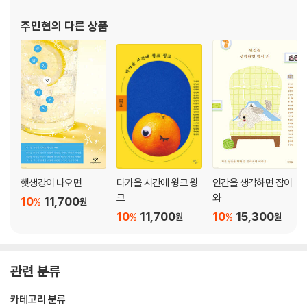
발문| 우리는 하지, 돌이켜 하지 / 김상혁(시인)
주민현
의 다른 상품
햇생강이 나오면
다가올 시간에 윙크 윙
인간을 생각하면 잠이
크
와
10
11,700
%
원
10
11,700
10
15,300
%
%
원
원
관련 분류
카테고리 분류