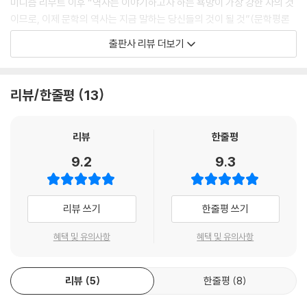
미니즘 리부트 이후 “역사는 이야기하고자 하는 욕망이 가장 강한 자의 것
작은 슬픔을 엿보네
이므로, 이제 문학의 역사는 지금 말하는 당신들의 것이 될 것”(문학평론
--- 「네가 신이라면」 중에서
가 강지희, 「이 밤이 영원히 밤일 수는 없을 것이다」 『문학동네』 2016년 겨
출판사 리뷰 더보기
울호)이라 여기며 새로운 목소리를 기다려온 이들에게 반가운 소식일 것
누군가 길을 묻는다면
이 분명한 시집. 오래 겪고 오래 응시한 자만이 가질 수 있는 언어로 정치하
나는 반대편을 가리키며 미소 짓지
게 꾹꾹 눌러쓴 55편의 시를 4부―1부 우리는 계속 사람인 척한다, 2부
리뷰/한줄평
13
인생이 내게 자주 그러한 것처럼
이곳의 이웃들은 밤잠이 없는 것 같아, 3부 코를 고는 사람을 코만 남은 것
처럼, 4부 사랑은 있겠지, 쥐들이 사는 창문에도―로 나눠 담았다. 생명이
지구 저편에는 나무를 자르는 사람이 있고
라고 다 같은 생명이 아니고, 인간이라고 다 같은 인간이 아니며, 여성이라
리뷰
한줄평
또 그 옆에는 버려진 종이를 주워다 파는 사람이 있지
고 다 같은 여성이 아님을, 부러 이목을 집중시키는 큰 목소리 하나 내지 않
9.2
9.3
고 치열하고 올곧게 쓰는 그다. 이소연·이서하 시인, 전영규 평론가와 함께
종이로 공을 만들어 차는 아이들이 있고
창작동인 ‘켬’을 꾸렸으며 ‘켬’에서는 에코페미니즘을 기조 삼아 입장료 대
그 공 때문에 산산이 조각나는 어느 가난한 집의 창문이 있다
신 쓰레기를 받아 진행한 ‘쓰레기 낭독회’ 등을 통해 독자와 함께 새로운 방
리뷰 쓰기
한줄평 쓰기
--- 「미래의 책」 중에서
식의 시 쓰기, 시 읽기 활동을 이어가고 있다.
혜택 및 유의사항
혜택 및 유의사항
우리는 공원에 간다
표제 ‘킬트, 그리고 퀼트’는 수록작 「킬트의 시대」의 시구에서 따왔다. 비슷
우리의 삶이 비슷하다는 것을 확인하려고
한 듯 다른 2음절 단어 둘과 그 연결이 주민현 시인의 시세계를 잘 드러낸
리뷰
5
한줄평
8
다. ‘킬트’는 스코틀랜드의 남성이 전통적으로 착용하는 치마이며, ‘퀼트’는
우리는 곁에 있는 서로를 너무나 소중히 여기고
천과 천 사이에 심이나 솜을 넣고 기워 무늬를 두드러지게 하는 기법 혹은