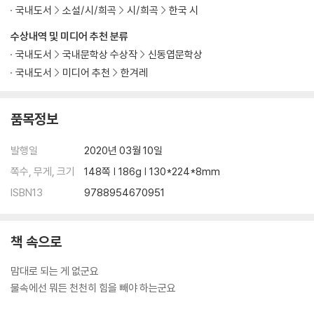
국내도서
소설/시/희곡
시/희곡
한국 시
수상내역 및 미디어 추천 분류
국내도서
국내문학상 수상작
신동엽문학상
국내도서
미디어 추천
한겨레
품목정보
발행일
2020년 03월 10일
쪽수, 무게, 크기
148쪽 | 186g | 130*224*8mm
ISBN13
9788954670951
책 속으로
맘대로 되는 게 없군요
물속에선 뭐든 천천히 힘을 빼야 하는군요