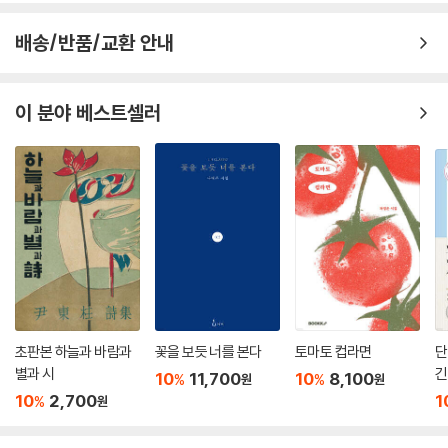
주민현
배송/반품/교환 안내
이 분야 베스트셀러
초판본 하늘과 바람과
꽃을 보듯 너를 본다
토마토 컵라면
단
별과 시
긴
10
11,700
10
8,100
%
%
원
원
10
2,700
1
%
원