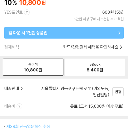
10
10,800
YES포인트
600원 (5%)
5만원 이상 구매 시 2천원 추가 적립
앱 다운 시 1천원 상품권
결제혜택
카드/간편결제 혜택을 확인하세요
종이책
eBook
10,800
원
8,400
원
배송안내
서울특별시 영등포구 은행로 11(여의도동,
변경
일신빌딩)
배송비
유료
(도서 15,000원 이상 무료)
제38회 신동엽문학상 수상