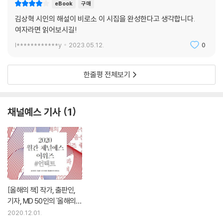
eBook
구매
김상혁 시인의 해설이 비로소 이 시집을 완성한다고 생각합니다.
나는 구멍난 공깃돌에서 흐르는
여자라면 읽어보시길!
작은 슬픔을 엿보네
_「네가 신이라면」에서
l************y
2023.05.12.
0
이렇듯 기울어진 채 걷고, 작은 슬픔을 엿보는 시인. 그의 이마에 얼마간 더
한줄평 전체보기
멍이 들지라도, 쉬이 규정할 수 없는 자기만의 윤리로 기워갈 존재와 세계
가, 그로부터 끊임없이 갱신되고 또한 확장될 그 존재와 세계가 벌써부터
기대된다.
채널예스 기사
1
시인의 말
문을 열고 나오면 언제나 두 개의 길이 있다
하나는 교외의 해변으로 통하는 길, 하나는 작은 성당과 식료품점을 지나
도시로 가는 길;
놀러온 꼬마들은 신발을 벗어둔 채 해변으로 가고
동네 사람들은 반대의 길을 간다
[올해의 책] 작가, 출판인,
기자, MD 50인의 '올해의
책'
2020년 3월
2020.12.01.