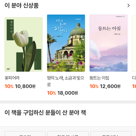
이 분야 신상품
꽃피어라
땅의 노래, 소금과 빛으
동트는 아침
디
로
10
10,800
10
12,600
1
%
%
원
원
10
18,000
%
원
이 책을 구입하신 분들이 산 분야 책