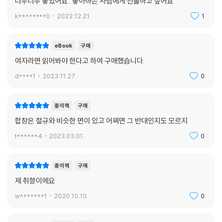
너무너무 좋았어요.. 좋아하는 사람에게 선물하고 싶어요
다.”(김상혁, 발문 「우리는 하지, 돌이켜 하지」에서)
k********0
2022.12.21.
1
주민현 시인의 시 속 여성들은 능동적으로 대처하거나 분노하거나 복수하
지 않는다. 광기 어린 시어들로 억압해왔던 것들을 낱낱이 표출하거나 칼
eBook
구매
을 들고 맞서지 않는다. 그는 이란인 친구와 함께 할랄푸드를 먹고 나란히
여자라면 읽어봐야 한다고 하여 구매했습니다.
앉아 티브이를 보며 그의 이야기를 들어주는 쪽이다. 감시와 위계가 없는
d****1
2023.11.27.
0
교감을 통해서만이 회복될 수 있는 관계를 응시하는 쪽이다.
눈을 감고 걸어도 암흑과 지팡이의 세계를
종이책
구매
이해할 수 있는 건 아니지만
합창은 절규와 비슷한 면이 있고 어쩌면 그 반대인지도 모르지
기울어진 채로 걸어가는 이 길은 흔들리고
t******4
2023.03.01.
0
나는 이렇게 이마에 멍이 드는 시간이 좋아
_「이미 시작된 영화」에서
종이책
구매
제 취향이에요
네가 신이라면 새들에겐 그림자
인간에겐 견딜 만한 추위와 허기를 주고
w*******1
2020.10.10.
0
그들의 기쁨과 슬픔을 공깃돌처럼 가지고 놀겠지