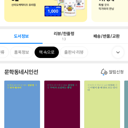
리뷰/한줄평
도서정보
배송/반품/교환
13
분류
품목정보
책 속으로
출판사 리뷰
문학동네시인선
알림신청