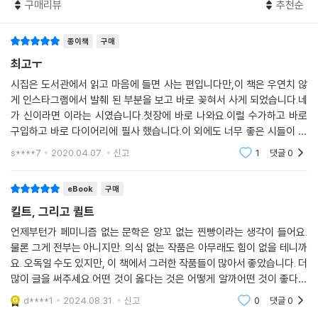
그러나 언제라도 잠깐 혼자 있게 되기를 바란다
구매리뷰
추천순
그렇게 박음질한 천을 일컫는다. 「킬트의 시대」의 화자는 치마를 입고 스코
--- 「한낮의 공원」 중에서
틀랜드 어느 광장에서 킬트 차림의 남자들과 춤을 춘다. 치마가 넓게 퍼지
며 돌고 그것이 만들어내는 새로운 무늬가 시야에 들어오는데, 그렇게 ‘돌
종이책
구매
영화를 보면서
면서’ 화자는 자신에게 ‘돌았니’ 하고 묻던 사람, 조용히 하라고 하던 사람
최고ㅜ
같은 영화를 보고 있다고 착각하는 거지
들을 떠올린다. “치마를 입고 상스럽게 앉은 어느 날의 일이었”다. “치마를
시집은 도서관에서 읽고 마음에 들면 사는 편입니다만,이 책은 우연치 않
어떤 사람들은 그걸 사랑이라 부른다
입고 함께 춤을 춘다고 해서/ 우리의 성이 같아지는 건 아니지만” 그 광장
게 인스타그램에서 발췌 된 부분을 보고 바로 꽂혀서 사게 되었습니다.네
에서 그와 ‘나’는 “모호하게 기워져 있”다. “깁다, 라는 것은 깊다는 것과 별
가 신이라면 이라는 시였습니다.첫장에 바로 나와요.이럴 수가하고 바로
아이는 자신의 가장 싫은 부분을 닮는다
관계”는 없지만, “허리나 엉덩이 주변을 감싸는 천/ 또는 그런 손에 대하
구입하고 바로 다이어리에 필사 했습니다.이 외에도 너무 좋은 시들이 많
아이를 향해 윽박지르는 남자는
여” 복고풍 치마를 입은 ‘나’는 타탄무늬 킬트 차림의 그와 함께 춤을 추며
이 수록되어 있습니다.좋은 만년필을 사고싶게 만드는 시집이예요. 표지도
s****7
2020.04.07.
신고
1
댓글
0
사실은 혼잣말을 하고 있는 거다
생각에 잠긴다.
예뻐요 보라색.
--- 「어두운 골목」 중에서
eBook
구매
「킬트의 시대」가 치마를 입고 함께 춤추는 다른 두 성(性)을 보여준다면,
한 사람을 마음속에서 도려낸 일이 있다
킬트, 그리고 퀼트
「철새와 엽총」은 같은 음식을 먹으며 티브이를 보고 있는 두 여성을 내세운
살인자, 라고 소리치는 동시에 살인자가 되었다
다.
언제부턴가 페미니즘 없는 문학은 앙꼬 없는 찐빵이라는 생각이 들어요.
해변에서라면 오랜 생각에 잠겨도 좋을 것이다
물론 그게 전부는 아니지만. 의식 없는 작품은 아무래도 힘이 없을 테니까
여름의 검은 해변에서라면
요. 오독일 수도 있지만, 이 책에서 그러한 작품들이 많아서 좋았습니다. 더
오늘은 나의 이란인 친구와
--- 「가장 검은 색을 찾아서」 중에서
많이 글을 써주세요.어떤 것이 옳다는 것은 어떻게 알까어떤 것이 좋다는
나란히 앉아 할랄푸드를 먹는다
느낌은 어떻게 올까그냥 아는 거지, 모른다 해도좋아 실존의 뜻을 몰라도
d****1
2024.08.31.
신고
0
댓글
0
살아 있는 것
그녀는 히잡을 두르고 있고