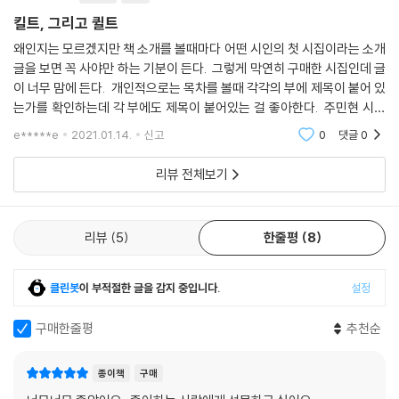
킬트, 그리고 퀼트
우리는 나란히 앉아
이 세계에 허락된 음식을 먹는다
왜인지는 모르겠지만 책 소개를 볼때마다 어떤 시인의 첫 시집이라는 소개
_「철새와 엽총」에서
글을 보면 꼭 사야만 하는 기분이 든다. 그렇게 막연히 구매한 시집인데 글
이 너무 맘에 든다. 개인적으로는 목차를 볼때 각각의 부에 제목이 붙어 있
는가를 확인하는데 각 부에도 제목이 붙어있는 걸 좋아한다. 주민현 시인
‘나’와 나의 ‘이란인 친구’는 “나란히 앉아 피를 흘리고” “가슴이 있어서 여
의 시집 ＜킬트, 그리고 퀼트＞는 각 부의 제목도 너무 맘에 든다. 1부 우리
자라 불린다”. ‘우리’는 둘 다 여성이지만, 남편 아닌 남자와 이야기했다는
e*****e
2021.01.14.
신고
0
댓글
0
는 계속
이유로 살해당할 수도 있는 건 친구이지 ‘나’가 아니다. 친구 역시 그 이야
기를 할 수 있는 비교적 안전한 상황에 ‘나’와 함께 있는 것으로 보이므로,
리뷰 전체보기
친구와 친구의 다른 친구들 역시 같은 상황이라 할 수 없으리라.
리뷰
5
한줄평
8
김상혁 시인이 발문에서 지적한 바, 주민현 시인은 주체와 타자를 한 프레
임 안에 ‘더블’로 놓으며 두 존재의 연대의식을 그리는 동시에 둘의 차이를
드러내는 데까지 골몰해 나아간다. “그렇게 다르면서도 그들은 같다. 아니,
클린봇
이 부적절한 글을 감지 중입니다.
설정
둘이 그토록 다르기에 그들은 오히려 같음을 주장할 수 있다. 서로 그토록
다름에도 불구하고 (…) 둘은 오직 여성이라는 이유만으로 똑같이 위태롭
구매한줄평
추천순
다. (…) 주민현의 주체는 남성이 여성에게 심어둔 찢긴 자아와 ‘운집/분열’
‘동등/위계’ ‘갱신/왜곡’ 등의 요소로 대응하면서, 전혀 폭력적이지 않은
종이책
구매
‘둘’, 권력 차이 없이 같은 공간에 존재할 수 있는 ‘둘’이 가능함을 보여준