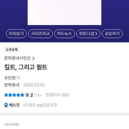
미리보기
사이즈비교
카드뉴스
파트너샵
공유하기
소득공제
문학동네시인선
킬트, 그리고 퀼트
주민현
저
문학동네
2020.03.10.
9.2
판매지수
582
13
베스트
시/희곡 top100 6주
12,000
원