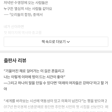
저녁반 수영장에 오는 사람들은
누구든 열심히 사는 사람들 같아요
--- 「오리들의 합창」 중에서
네가 신이라면
첫 페이지에 역사와 종교를
다음 페이지에 철학과 과학을 적고
책 속으로 더보기
스물네번째 페이지쯤에 음악과 시도 적겠지
그렇다면 나는 눈을 감고 거꾸로 책장을 넘기겠네
출판사 리뷰
독재자의 동상 앞에서
예술가들을 추방한 철학자들과 춤을 추겠네
“기울어진 채로 걸어가는 이 길은 흔들리고
나는 이렇게 이마에 멍이 드는 시간이 좋아”
네가 신이라면 새들에겐 그림자
―그리고 하나의 말을 던질 수 있다면 ‘미래의 여자들은 강하다’라고 할 거
인간에겐 견딜 만한 추위와 허기를 주고
야
그들의 기쁨과 슬픔을 공깃돌처럼 가지고 놀겠지
“세계를 바라보는 시선에 역동성이 있고 의욕이 넘친다”는 평을 받으며 2
017년 한국경제 신춘문예로 등단한 주민현 시인의 첫 시집을 선보인다. 페
나는 구멍난 공깃돌에서 흐르는