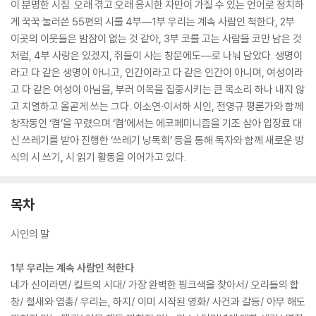
이 분명한 시집. 오래 겪고 오래 응시한 자만이 가질 수 있는 언어로 정치하
게 꾹꾹 눌러쓴 55편의 시를 4부―1부 우리는 계속 사람인 척한다, 2부
이곳의 이웃들은 밤잠이 없는 것 같아, 3부 코를 고는 사람을 코만 남은 것
처럼, 4부 사랑은 있겠지, 쥐들이 사는 창문에도―로 나눠 담았다. 생명이
라고 다 같은 생명이 아니고, 인간이라고 다 같은 인간이 아니며, 여성이라
고 다 같은 여성이 아님을, 부러 이목을 집중시키는 큰 목소리 하나 내지 않
고 치열하고 올곧게 쓰는 그다. 이소연·이서하 시인, 전영규 평론가와 함께
창작동인 ‘켬’을 꾸렸으며 ‘켬’에서는 에코페미니즘을 기조 삼아 입장료 대
신 쓰레기를 받아 진행한 ‘쓰레기 낭독회’ 등을 통해 독자와 함께 새로운 방
식의 시 쓰기, 시 읽기 활동을 이어가고 있다.
목차
시인의 말
1부 우리는 계속 사람인 척한다
네가 신이라면/ 킬트의 시대/ 가장 완벽한 핑크색을 찾아서/ 오리들의 합
창/ 철새와 엽총/ 우리는, 하지/ 이미 시작된 영화/ 사건과 갈등/ 아무 해도