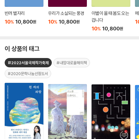
반려 별자리
우리가 소실되는 풍경
이별이 올 때 봄도 오는
메
겁니다
10
10,800
10
10,800
1
%
%
원
원
10
10,800
%
원
이 상품의 태그
#2022서울국제작가축제
#내맘대로올해의책
#2020문학나눔선정도서