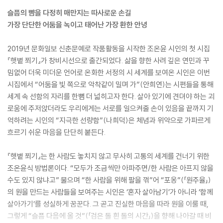
슬픔의 뺨을 다정히 매만지는 따사로운 손길
가장 단단한 어둠을 녹이고 태어난 가장 환한 안녕
2019년 문화일보 신춘문예로 작품활동을 시작한 조온윤 시인의 첫 시집
『햇볕 쬐기』가 창비시선으로 출간되었다. 삶을 향한 사려 깊은 연민과 꾸
밈없어 더욱 미더운 언어로 온화한 서정의 시 세계를 보여온 시인은 이번
시집에서 “어둠을 빛 쪽으로 악착같이 밀며 가”(안희연)는 시편들을 통해
세계 속 선함의 자리를 한뼘 더 넓히고자 한다. 살아 있기에 견뎌야 하는 괴
로움에 주저앉더라도 우리에게는 서로를 일으켜줄 손이 있음을 끝까지 기
억하려는 시인의 “지극한 선량함”(나희덕)은 체념과 위악으로 가파르게
흐르기 쉬운 마음을 단단히 붙든다.
『햇볕 쬐기』는 한 사람도 놓치지 않고 무사히 고통의 세계를 건너기 위한
조온윤식 방법론이다. “모두가 조금씩만 아파주면/한 사람은 아프지 않을
수도 있지 않냐고” 물으며 “한 사람을 위해 팔을 꺾”어 “포옹”(「원주율」)
의 원을 만드는 사람들을 보여주는 시인은 ‘혼자 살아남기’가 아니라 ‘함께
살아가기’를 성실하게 꿈꾼다. 그 곧고 진실한 마음을 따라 원을 이룰 때,
그렇게 “슬픔 다음에 올 것”(「검은 돌 흰 돌의 시간」)을 향해 나아갈 때 비