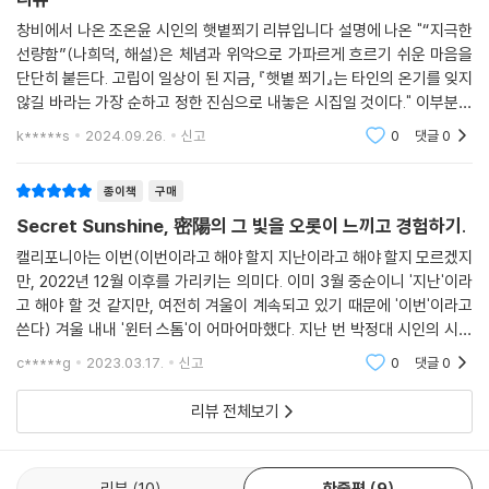
(…)
창비에서 나온 조온윤 시인의 햇볕쬐기 리뷰입니다 설명에 나온 "“지극한
이봐,
선량함”(나희덕, 해설)은 체념과 위악으로 가파르게 흐르기 쉬운 마음을
단단히 붙든다. 고립이 일상이 된 지금, 『햇볕 쬐기』는 타인의 온기를 잊지
우리는 무엇으로 살고자 하는 거지?
않길 바라는 가장 순하고 정한 진심으로 내놓은 시집일 것이다." 이부분이
삶이 아니면 배고픈 일이 없고
참 마음에 들었어요 따뜻한 시집이라 추천합니다
삶이 아니면 싸우는 일이 없고
k*****s
2024.09.26.
신고
0
댓글
0
삶이 아니면 슬퍼하는 일 하나 없다
그런데 왜 아직도 대답을 내놓지 않는 거지?
종이책
구매
--- 「공복 산책」 중에서
Secret Sunshine, 密陽의 그 빛을 오롯이 느끼고 경험하기.
캘리포니아는 이번(이번이라고 해야 할지 지난이라고 해야 할지 모르겠지
만, 2022년 12월 이후를 가리키는 의미다. 이미 3월 중순이니 '지난'이라
고 해야 할 것 같지만, 여전히 겨울이 계속되고 있기 때문에 '이번'이라고
쓴다) 겨울 내내 '윈터 스톰'이 어마어마했다. 지난 번 박정대 시인의 시집
을 읽을 땐 한겨울에도 반팔을 입고 다닐 수 있을 정도로 따뜻한 LA에 38
c*****g
2023.03.17.
신고
0
댓글
0
년만에 눈이,그
리뷰 전체보기
리뷰
10
한줄평
9