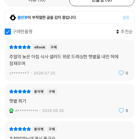
클린봇
이 부적절한 글을 감지 중입니다.
설정
구매한줄평
추천순
eBook
구매
주말의 늦은 아침 식사 샐러드 위로 드레싱한 햇볕을 내민 혀에
잠재우며
c*******7
2026.07.20.
0
종이책
구매
햇볕 쬐기
d*********i
2025.05.30.
0
종이책
구매
추천받았는데 역시 좋군요