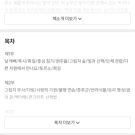
로소 새롭게 피어나는 빛이 있다. 이 눈부신 빛이 다른 곳에서 오는 게 아니
라 함께 걷는 우리로부터 비롯되는 ‘햇빛’임을 깨닫게 되는 순간이 시집을
덮을 때쯤 찾아온다. “눈을 감게 하지만 손을 더듬어/다른 손을 찾게
책소개 더보기
도”(「백야행」)하는 빛 덕분에 우리는 어둠 속에서 서로의 손을 더욱 꽉 잡
게 될 것임을, 손에서 손으로 이어지고 전해지는 온기는 우리가 서로를 더
가까이 보듬도록 도울 것임을 『햇볕 쬐기』는 나직하게 전하고 있다.
목차
제1부
날개뼈/묵시/휴일/중심 잡기/원주율/그림자 숲/빛과 산책/단체 관람/다
른 차원에서 만나요/토르소/회심
제2부
그림자 무사/더빙/사랑의 기원/불행 연습/증후군/반려식물/유리 행성/끝
과 끝/백야행/콘크리트 산책법
제3부
공통점/오존주의보/적정 온도/계절 산책/시간의 바다/마지막 할머니와
목차 더보기
아무르강 가에서/주변인/연소 시계