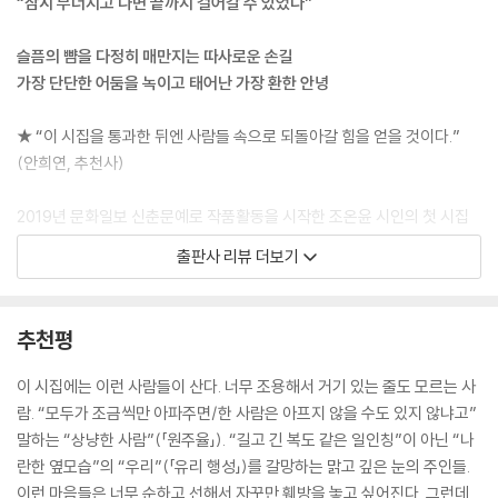
“잠시 무너지고 나면 끝까지 걸어갈 수 있었다”
왼손과 오른손을 똑같이 사랑합니다
슬픔의 뺨을 다정히 매만지는 따사로운 손길
밥 먹는 법을 배운 건 오른손이 전부였으나
가장 단단한 어둠을 녹이고 태어난 가장 환한 안녕
밥을 먹는 동안 조용히
무릎을 감싸고 있는 왼손에게도
★ “이 시집을 통과한 뒤엔 사람들 속으로 되돌아갈 힘을 얻을 것이다.”
식전의 기도는 중요합니다
(안희연, 추천사)
사교적인 사람들과 식사 자리에 둘러앉아
2019년 문화일보 신춘문예로 작품활동을 시작한 조온윤 시인의 첫 시집
뙤약볕 같은 외로움을 견디는 것도
『햇볕 쬐기』가 창비시선으로 출간되었다. 삶을 향한 사려 깊은 연민과 꾸
출판사 리뷰 더보기
침묵의 몫입니다
밈없어 더욱 미더운 언어로 온화한 서정의 시 세계를 보여온 시인은 이번
시집에서 “어둠을 빛 쪽으로 악착같이 밀며 가”(안희연, 추천사)는 시편들
혼자가 되어야 외롭지 않은 혼자가 있습니다
을 통해 세계 속 선함의 자리를 한뼘 더 넓히고자 한다. 살아 있기에 견뎌야
추천평
--- 「묵시」 중에서
하는 괴로움에 주저앉더라도 우리에게는 서로를 일으켜줄 손이 있음을 끝
까지 기억하려는 시인의 “지극한 선량함”(나희덕, 해설)은 체념과 위악으
이 시집에는 이런 사람들이 산다. 너무 조용해서 거기 있는 줄도 모르는 사
로 가파르게 흐르기 쉬운 마음을 단단히 붙든다. 고립이 일상이 된 지금,
람. “모두가 조금씩만 아파주면/한 사람은 아프지 않을 수도 있지 않냐고”
네모난 빛 속에서 나의 오늘은 말라갑니다
『햇볕 쬐기』는 타인의 온기를 잊지 않길 바라는 가장 순하고 정한 진심으
말하는 “상냥한 사람”(「원주율」). “길고 긴 복도 같은 일인칭”이 아닌 “나
혼자서만 휴일을 맞는 내가
로 내놓은 시집일 것이다.
란한 옆모습”의 “우리”(「유리 행성」)를 갈망하는 맑고 깊은 눈의 주인들.
가여워 보이지 않았으면 좋겠습니다
이런 마음들은 너무 순하고 선해서 자꾸만 훼방을 놓고 싶어진다. 그런데