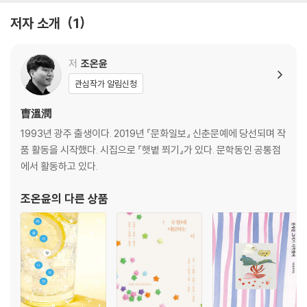
제4부
저자 소개
1
검은 돌 흰 돌의 시간/세계관/시월의 유령들/밤의 마피아/밤도 밖도 밝던/
계단의 방향/파수꾼/귤
저
조온윤
제5부
관심작가 알림신청
별/먼 곳/십오행/십오행을 쓰기 위하여/낫 크리스천의 아침 식사/공복 산
책/설인/무족영원
曺溫潤
1993년 광주 출생이다. 2019년 『문화일보』 신춘문예에 당선되며 작
해설｜나희덕
품 활동을 시작했다. 시집으로 『햇볕 쬐기』가 있다. 문학동인 공통점
시인의 말
에서 활동하고 있다.
조온윤
의 다른 상품