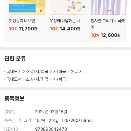
햇생강이 나오면
우정에 대답하는 시
천사를 그리기 시작했
어
10
11,700
10
14,400
%
%
원
원
10
12,600
%
원
관련 분류
국내도서
소설/시/희곡
시/희곡
한국 시
국내도서
소설/시/희곡
시/희곡
품목정보
발행일
2022년 02월 18일
쪽수, 무게, 크기
152쪽 | 214g | 125*200*10mm
ISBN13
9788936424701