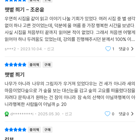
그렇게 “슬픔 다음에 올 것”(「검은 돌 흰 돌의 시간」)을 향해 나아갈 때 비
로소 새롭게 피어나는 빛이 있다. 이 눈부신 빛이 다른 곳에서 오는 게 아니
햇볕 쬐기 - 조온윤
(…)
라 함께 걷는 우리로부터 비롯되는 ‘햇빛’임을 깨닫게 되는 순간이 시집을
우연히 시집을 같이 읽고 이야기 나눌 기회가 있었다. 여러 시집 중 별 생각
덮을 때쯤 찾아온다. “눈을 감게 하지만 손을 더듬어/다른 손을 찾게
없이 하나 고른 것이었는데, 덕분에 올 여름 중 가장 행복한 시간을 보냈다.
지금 내 왼손을 잡은 사람과
도”(「백야행」)하는 빛 덕분에 우리는 어둠 속에서 서로의 손을 더욱 꽉 잡
사실 시집을 처음부터 끝까지 읽어본 적이 없었다. 그래서 처음엔 어떻게
내 오른손을 잡은 사람이 손을 놓지 않으며
게 될 것임을, 손에서 손으로 이어지고 전해지는 온기는 우리가 서로를 더
읽어야 하나 두려움도 있었는데, 강의를 진행해주시던 분께서 100% 이해
나를 중심으로 만들어줄 때
가까이 보듬도록 도울 것임을 『햇볕 쬐기』는 나직하게 전하고 있다.
하지 못하는 게 당연한 거라고, 그중에서 조금이라도 마음에 와닿는 것에
s***2
2023.10.04.
신고
1
댓글
0
집중하
내 주변에 있는 모두와 내 주변에 없는 모두의
궤도가 다르지 않다는 걸 알게 되었을 때 더이상
종이책
구매
시인의 말
나는 바깥에 있지 않았다
햇볕 쬐기
--- 「주변인」 중에서
너희가 슬픔을 주었구나
나무가 아니라 나무의 그림자가 우거져 있었다우는 건 새가 아니라 새의
마음이었다숲으로 가 숲을 보는 대신눈을 감고 숲의 고요를 떠올렸다잠을
나는 슬픔을 어르는 손길을 줄게
자려다 문득내가 원하는 건 잠이 아니라 잠 속의 산책이 아닐까행복이 아
걸어가야 할 마땅한 이유도 없이
니라행복한 사람들이 아닐까 p. 20
2022년 겨울
걸어가고 있었다
조온윤
d*********i
2025.05.30.
신고
0
댓글
0
하염없이 살아가야 하는 이유에 대해
한가지 대답을 만나고 싶었지
종이책
구매
리뷰