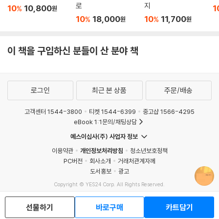
로
지
10
10,800
1
%
원
10
18,000
10
11,700
%
%
원
원
이 책을 구입하신 분들이 산 분야 책
로그인
최근 본 상품
주문/배송
고객센터 1544-3800
티켓 1544-6399
중고샵 1566-4295
eBook 1:1문의/채팅상담
예스이십사(주) 사업자 정보
이용약관
개인정보처리방침
청소년보호정책
PC버전
회사소개
거래처관계자께
도서홍보
광고
Copyright © YES24 Corp. All Rights Reserved.
MATOM9
선물하기
바로구매
카트담기