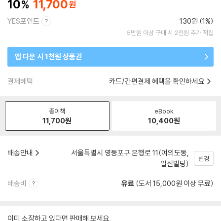
10
11,700
YES포인트
130원 (1%)
5만원 이상 구매 시 2천원 추가 적립
앱 다운 시 1천원 상품권
결제혜택
카드/간편결제 혜택을 확인하세요
종이책
eBook
11,700
원
10,400
원
배송안내
서울특별시 영등포구 은행로 11(여의도동,
변경
일신빌딩)
배송비
유료
(도서 15,000원 이상 무료)
이미 소장하고 있다면 판매해 보세요.