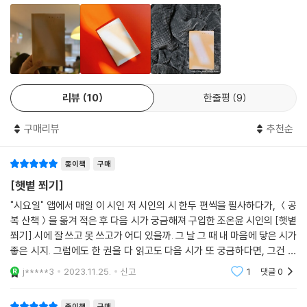
주할 수 있다. 손은 넘어진 이를 부축하고 떨고 있는 이를 쓰다듬는다. 그리
고 인간이 서로를 연결해 원을 이루고자 할 때 가장 먼저 맞잡게 되는 것이
시간은
기도 하다. 원 속에서 “내 왼손을 잡은 사람과/내 오른손을 잡은 사람이 손
부서지기 위해 지어지고
을 놓지 않으며/나를 중심으로 만들어줄 때”(「주변인」) 시인은 손이야말
지어지기 위해 부서지는 모래성 같았다
로 인간 안의 한줄기 선량함의 증거이며 교감과 공존의 바탕임을 알게 된
다. 그래서 “시간의 횡포에 무릎 꿇고 권태의 칼날에 찔리면서도”(추천사)
리뷰
10
한줄평
9
그런 마음으로
타인을 향해 뻗는 손만큼은 잃지 않으려 노력한다. 손의 윤리에 동참하는
것이 삶을 좀더 견딜 만하게 만들어준다는 사실 또한 알기 때문이다. 그러
구매리뷰
추천순
종점까지 걸었다
므로 시인이 혼자의 슬픔을 어르기 위해 가장 먼저 내미는 것도 바로 ‘손’이
종점이 있다는 사실이 우리를 끝까지 걷게 했다
고, “죽은 듯이 보내던 인고의 시간”(「콘크리트 산책법」)을 통과해 우리 앞
종이책
구매
잠시 무너지고 나면 끝까지
에 도착한 시인의 손은 이제 “햇볕에 몸과 마음을 내어 말리는 고즈넉한 시
[햇볕 쬐기]
걸어갈 수 있었다
간”(해설)으로 우리를 데려간다.
--- 「콘크리트 산책법」 중에서
"시요일" 앱에서 매일 이 시인 저 시인의 시 한두 편씩을 필사하다가, ＜공
복 산책＞을 옮겨 적은 후 다음 시가 궁금해져 구입한 조온윤 시인의 [햇볕
『햇볕 쬐기』는 한 사람도 놓치지 않고 무사히 고통의 세계를 건너기 위한
쬐기].시에 잘 쓰고 못 쓰고가 어디 있을까. 그 날 그 때 내 마음에 닿은 시가
조온윤식 방법론이다. “모두가 조금씩만 아파주면/한 사람은 아프지 않을
좋은 시지. 그럼에도 한 권을 다 읽고도 다음 시가 또 궁금하다면, 그건 정
슬픔을 정원처럼 가꿀 줄 아는 사람은 주변에 없어
수도 있지 않냐고” 물으며 “한 사람을 위해 팔을 꺾”어 “포옹”(「원주율」)
말 나랑 맞는 나에게 좋은 시인. 나희덕 시인의 해설은 또 어떻고.어쨌든 시
그들의 멋진 텃밭과 저녁마다 피는 웃음을 가진 적 없어
j*****3
2023.11.25.
신고
1
댓글
0
의 원을 만드는 사람들을 보여주는 시인은 ‘혼자 살아남기’가 아니라 ‘함께
를
그런 사람들은 그런 사람들끼리
살아가기’를 성실하게 꿈꾼다. 그 곧고 진실한 마음을 따라 원을 이룰 때,
주변을 만들고 있으니까
종이책
구매