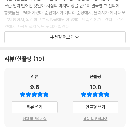
조온윤의 시는 세상 모든 혼자의 곁에 선다. “혼자가 되어야 외롭지 않은
무슨 일이 벌어진 것일까. 시집의 마지막 장을 덮으며 결국엔 그 선의에 투
이 외로움이 나쁘지만은 않습니다
혼자”(「묵시」)를 이해하고 “누군가 반드시 들어주길 바라며/누구도 필요
항했음을 고백해야겠다. 순진해서가 아니라 순정해서, 몰라서가 아니라 모
없다고 외치는”(「공통점」) 안타까운 목소리를 외면하지 않는다. 언제나
르지 않아서, 의심하고 부정했음에도 어떻게든 계속 걸어가보겠다는 결심
언젠가는 월요일이 올까요
“정확하게 혼자”(「다른 차원에서 만나요」)라는 사실에 누군가 절망할 때,
앞에서 손을 맞잡지 않을 도리가 없었다.
그 절망은 혼자일 리 없다고 마지막까지 믿은 자의 것임을 일러준다. 순수
시집을 읽는 내내 조온윤이 그려낸 세계가 빛과 어둠을 공평하게 품고 있
나는 창세를 기다리는 풍경화입니다
추천평 더보기
하고 정직한 믿음일수록 더 깊고 짙은 절망을 드리운다는 것을 아는 시인
다고 여겼다. 사실은 어둠이 월등히 큰데 그가 어둠을 빛 쪽으로 악착같이
--- 「휴일」 중에서
은 “이 외로움이 나쁘지만은 않”(「휴일」)다고 말하는 이의 눈에 어린 물기
밀며 가고 있었기 때문이라는 걸 뒤늦게 알았다. 그러므로 이 시들은 ‘발원
를 읽는다. 혼자라는 말 뒤에 숨은 이의 여린 마음을 모른 척하지 않는다.
의 시’다. “귤이 먹고 싶어요, 말하면” “투명한 귤 한알을 손바닥에 올
리뷰/한줄평
19
혼자를 결코 혼자로 남겨두지 않기 위해, 자기 안에 슬픔을 가둔 이에게 다
려”(「귤」)주는 시. 가짜라는 걸 알아도 달다. 시간의 횡포에 무릎 꿇고 권태
환한 빛에 관한 일이라면 잘 알 수 있다
가가 슬픔이 녹아 사라질 때까지 어루만지는 시인의 손길은 밖으로부터만
의 칼날에 찔리면서도 지치지 않고 안녕을 빌어주는 한 사람이 있다는 건
빛은 눈을 뜨게 하지만
가능한 온기가 있음을 실감케 한다. 눈을 감아도 들어오는 빛처럼 닫힌 마
얼마나 다행한 일인지. 이 시집을 통과한 뒤엔 사람들 속으로 되돌아갈 힘
리뷰
한줄평
눈을 멀게도 하지
음을 비집고 스미는 따스함은 “길고 긴 복도 같은 일인칭을 걷”는 것만 같
을 얻을 것이다. 첫 시집부터 이런 구심력이라니, 오래 곁에 둘 시집이 생겨
빛은 눈을 감게 하지만 손을 더듬어
9.8
10.0
던 삶을 순식간에 “나란한 옆모습”(「유리 행성」)과 함께 나아가는 일로 바
마음이 배부르다.
다른 손을 찾게도 한다
꾸어낸다.
- 안희연 (시인)
눈을 감아야 볼 수 있는 꿈에서는
리뷰 쓰기
한줄평 쓰기
우리가 손을 잡고 원을 이룰 때 피어나는 빛
그 손이 빛이었구나
고통의 세계 속에서 발명한 원주의 방식
그 빛을 잡아보려고 우리는 오래도 헤매었구나
혜택 및 유의사항
혜택 및 유의사항
--- 「백야행」 중에서
조온윤의 시를 읽다보면 인간의 ‘손’이 그리는 선함의 풍경을 곳곳에서 마