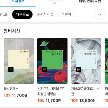
도서정보
배송/반품/교환
19
목정보
책 속으로
출판사 리뷰
추천평
창비시선
물빛인쇄소
범지구적 사랑을 위한
처음으로 물에 뜨는 시
파
최첨단 심령술
간
리
10
11,700
%
원
10
11,700
10
13,500
1
%
%
원
원