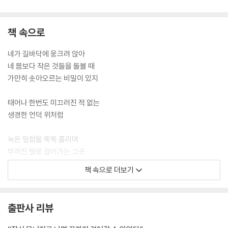
책 속으로
네가 길바닥에 웅크려 앉아
네 몸보다 작은 것들을 돌볼 때
가만히 솟아오르는 비밀이 있지
태어나 한번도 미끄러진 적 없는
생경한 언덕 위처럼
녹은 밀랍을 뚝뚝 흘리며
부러진 발로 걸어가는 그곳
책 속으로 더보기
인간의 등 뒤에 숨겨두고
데려가지 않은 새들의 무덤처럼
--- 「날개뼈」 중에서
출판사 리뷰