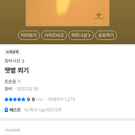
미리보기
사이즈비교
파트너샵
공유하기
소득공제
창비시선
햇볕 쬐기
조온윤
저
창비
2022.02.18.
9.9
판매지수
1,272
19
베스트
시/희곡 top100 13주
13,000
원