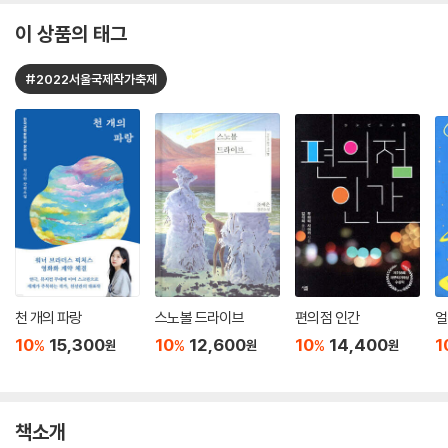
이 상품의 태그
#2022서울국제작가축제
천 개의 파랑
스노볼 드라이브
편의점 인간
얼
10
15,300
10
12,600
10
14,400
1
%
%
%
원
원
원
책소개