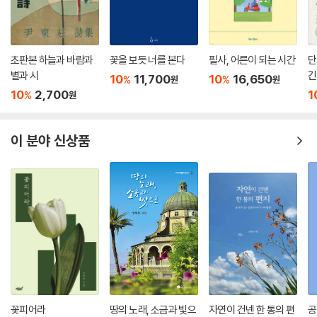
초판본 하늘과 바람과
꽃을 보듯 너를 본다
필사, 어른이 되는 시간
단
별과 시
긴
10
11,700
10
16,650
%
%
원
원
10
2,700
1
%
원
이 분야 신상품
꽃피어라
땅의 노래, 소금과 빛으
자연이 건넨 한 통의 편
공