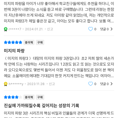
인어가 강하게 태어난 건 약한 자들을 구하기 위해서라고 했다. 죄책감을
미지의 파랑을 아이가 너무 좋아해서 학교친구들에게도 추천을 하더니, 이
느끼는 해미 곁으로 가사리가 조용히 다가가 어깨를 도닥여 줬다.
번에 3권이 나왔다는 소식을 듣고 바로 구매했습니다. 그런데 리뷰는 한참
이 지난후에야 쓰게 되네요. 저도 아이랑 같이 읽었는데, 저는 개인적으로
“다들 잊혔구나.”
미지의 파랑2가 제일 좋은것 같고, 아이는 모두 좋다고 합니다. 보통 여자
친구들이 재미있게 읽는것 같긴한데 남자친구들도 막상 과거와 현재의 시
r*****7
2024.01.21.
신고
0
댓글
0
간여행을 흥미롭
해미의 목소리가 굉장히 씁쓸했다.
_ 본문에서
종이책
구매
미지의 파랑
500년이 지나도 변치 않는 것
＜미지의 파랑3＞ 대망의 미지의 파랑 3권입니다. 초2 저희 딸의 세손가
락 안에 드는 사랑하는 시리즈입니다. 1.2권도 읽고 또 읽는 것으로도 모자
해적단을 곁에 두고도 자꾸만 과거의 해적단을 그리워하는 해미에게 홍명
라 오디오북으로도 몇번씩 들어서 이젠 저도 다 외울정도로 많이 본 책이
은 ‘겉모습만 달라졌을 뿐, 조선의 해적단 모습 그대로’라고 말해 주고 싶어
예요. 소울메이트에대한 기대감이 한껏 커지게 만드는 책입니다. 여자아이
한다. 과연 파랑 해적단은 임진왜란뿐 아니라 일제 강점기, 6.25 전쟁까지
들이라면, 거기다 역사에 관심이 있는 친구들이라면 빠져들이 않을 수 없
겪으며 각자의 방식으로 나라를 지키고 사람들을 도우면서 해미, 미지와
h******y
2023.11.28.
신고
0
댓글
0
는 것 같아요. 1,2
다시 만날 날을 기다려 왔다. 임진왜란 당시 미지는 해미를 데리고 조선을
떠나면서 “미래에 다시 날 찾아와요! 해미랑 반드시 같이 있을 테니!”라고
종이책
구매
말했고, 그 약속대로 지금 다시 한자리에 모인 것이다. 가사리가 가진 뜻밖
진실에 가까워질수록 깊어지는 성장의 기록
의 시간 여행 능력 덕분에 해적단의 지난 시간을 엿보게 된 미지는 500년
미지의 파랑 3은 시리즈의 핵심 비밀과 인물들의 관계가 더욱 선명하게 드
간 변하지 않은 이들의 간절함과 우정을 깊이 깨닫는다.