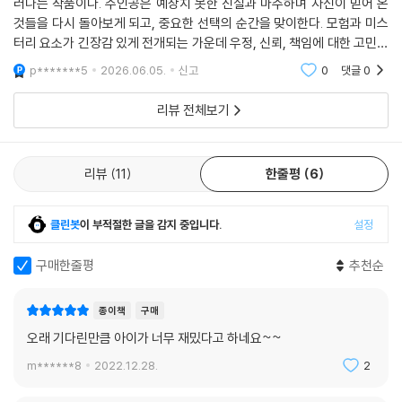
러나는 작품이다. 주인공은 예상치 못한 진실과 마주하며 자신이 믿어 온
것들을 다시 돌아보게 되고, 중요한 선택의 순간을 맞이한다. 모험과 미스
“우리요, 조선부터 지금까지 500년 동안 언니들 잊지 않았어요. 생일도
터리 요소가 긴장감 있게 전개되는 가운데 우정, 신뢰, 책임에 대한 고민도
늘 챙겼어요. 반드시 다시 만날 테니까. 미지 언니가 해미 언니랑 같이 있겠
깊이 있게 다뤄진다. 섬세한 감정 묘사와 탄탄한 서사가 어우러져 몰입감
p*******5
2026.06.05.
신고
0
댓글
0
다고 약속했으니까.”
을 높이며, 인
(중략)
리뷰 전체보기
“고마워요. 모두 고마워요.”
나와 해미만 500년을 뛰어넘은 우정이 아니었다. 해적단이 기다린 500
년의 시간 속에 나와 해미에 대한 사랑과 우정이 매 순간 묻어 있었다. 형태
리뷰
11
한줄평
6
는 달라도 우정의 영원함은 같다. 우리와 해적단은 둘이 아니라 하나다.
_ 본문에서
클린봇
이 부적절한 글을 감지 중입니다.
설정
지난 두 권의 이야기가 미지와 해미 두 소녀의 관계에 주목했다면, 이번 이
구매한줄평
추천순
야기에서는 파랑 해적단의 충실한 우정이 감동적으로 조명된다. 미지가
‘소울메이트, 영혼까지 이어진 평생 친구’를 갖고 싶다는 소원을 통해 얻은
종이책
구매
건 해미 한 사람만이 아니었다. 500년의 시간을 고스란히 지나오면서 한
번도 흔들리지 않았던 해적단 모두가 미지의 든든한 평생 친구였다.
오래 기다린만큼 아이가 너무 재밌다고 하네요~~
m******8
2022.12.28.
2
나는 네가 너라서 좋은 거야: 같은 시공간에서 새롭게 시작되는 친구들의
여정