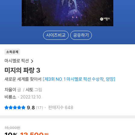
사이즈비교
공유하기
소득공제
마시멜로 픽션
미지의 파랑 3
새로운 세계를 찾아서
제3회 NO. 1 마시멜로 픽션 수상작, 양장
차율이
글
샤토
그림
비룡소
2022.12.10.
9.8
판매지수
648
17
15,000
원