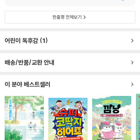
서, 미지가 지우처럼 될 필요는 없다고 말해 준다. 그리고 자신이 미지를 좋
아하는 이유는 바로 ‘미지 너이기 때문’이라는 것을 분명히 한다.
한줄평 전체보기
“다들 날 대장으로만 대했는데. 날 친구로 대한 것도, 내가 만든 선 안에 들
어온 것도, 끝까지 포기하지 않고 날 쫓아온 것도 미지 네가 유일했어. 소중
한 친구를 잃은 아픔을 극복하게 도와준 것도, 새로운 운명의 친구를 또 만
어린이 독후감
1
날 수 있다는 희망도 모두 너를 통해 배웠어. 지우도 못 한 일이야. 나는 네
가 너라서 좋은 거야.”
배송/반품/교환 안내
...
“고마워. 나도 이제 지우랑 나 자신을 비교하지 않을게. 나는 나니까. 나도
해미가 해미라서 좋아.”
이 분야 베스트셀러
_ 본문에서
다른 어떤 이유도 조건도 없이 그저 해미가 해미라서, 미지가 미지라서 서
로를 좋아하는 두 친구. 소울메이트(너나들이)를 원한다는 똑같은 소원을
빈 덕분에 긴 시간을 뛰어넘어 만날 수 있었던 둘은 이제 같은 시간을 살아
가게 되었다. 해미에게 아직은 낯설고 이해하기 어려운 세상이어도, 자신
의 목숨을 구해 이곳으로 데려온 소울메이트 미지와 500년간 자신을 기다
려 준 해적단이 있기에 이 시대와 이 땅은 해미에게 편안한 집이 되어 줄 것