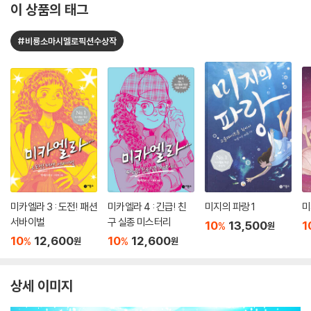
이 상품의 태그
#비룡소마시멜로픽션수상작
미카엘라 3 : 도전! 패션
미카엘라 4 : 긴급! 친
미지의 파랑 1
미
서바이벌
구 실종 미스터리
10
13,500
1
%
원
10
12,600
10
12,600
%
%
원
원
상세 이미지