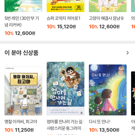
이다. 긴 시간을 넘나들던 우정 여행의 종착점이라 생각했던 21세기 부산
은 어쩌면 새로운 시작점으로도 보인다. 해미는 이제 새로운 세계를 즐길
5번 레인 (30만 부 기
슈퍼 코딱지 히어로 1
고양이 해결사 깜냥 9
의
준비를 마쳤고, 옛 너나들이 지우가 언젠가 보러 가자 했던 ‘더 넓은 세
념 리커버)
상’을 향해 나아갈 출발점 위에 친구들과 함께 서 있다.
10
15,120
10
12,600
1
%
%
원
원
10
12,600
%
원
이 분야 신상품
명찰 아저씨, 최고야
엄마를 만나러 가는 길 :
다시 또 만나!
아
사랑스러운 동그라미
게
10
11,250
10
13,500
%
%
원
원