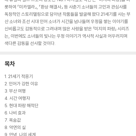
롯하여 『미카엘라』, 『환상 해결사』 등 사춘기 소녀들의 고민과 관심사를
독창적인 스토리텔링으로 담아낸 작품들을 발굴해 왔다.21세기를 사는 부
산 소녀와 조선 시대 인어 소녀가 시간을 넘나들며 우정을 쌓는 이야기를
신비롭고도 감동적으로 그려내며 많은 사랑을 받은 「미지의 파랑」 시리즈
는, 이번에도 소녀들의 빛나는 우정 이야기가 역사적 사실과 어우러지며
색다른 감동을 선사할 것이다.
목차
1. 21세기 적응기
2. 인어가 강한 이유
3. 부산 여행
4. 시간 여행자
5. 현대 파랑 해적단
6. 나비 효과
7. 목숨값
8. 악연의 실
9. 안녕, 나의 세계