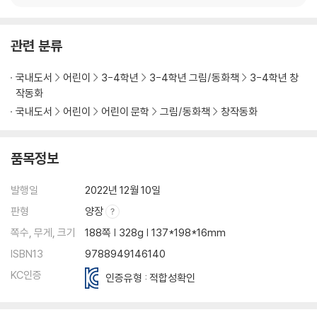
관련 분류
국내도서
어린이
3-4학년
3-4학년 그림/동화책
3-4학년 창
작동화
국내도서
어린이
어린이 문학
그림/동화책
창작동화
품목정보
발행일
2022년 12월 10일
판형
양장
쪽수, 무게, 크기
188쪽 | 328g | 137*198*16mm
ISBN13
9788949146140
KC인증
인증유형 : 적합성확인