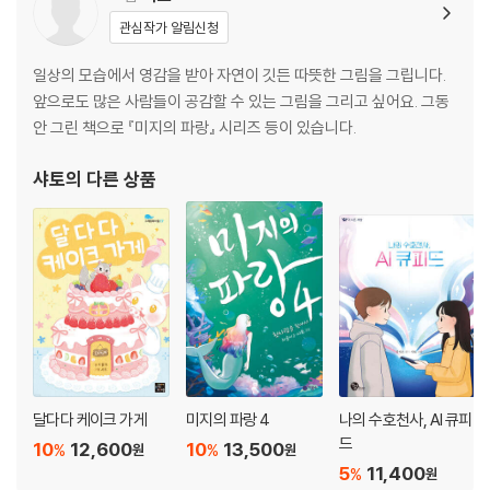
관심작가 알림신청
일상의 모습에서 영감을 받아 자연이 깃든 따뜻한 그림을 그립니다.
앞으로도 많은 사람들이 공감할 수 있는 그림을 그리고 싶어요. 그동
안 그린 책으로 『미지의 파랑』 시리즈 등이 있습니다.
샤토
의 다른 상품
달다다 케이크 가게
미지의 파랑 4
나의 수호천사, AI 큐피
드
10
12,600
10
13,500
%
%
원
원
5
11,400
%
원