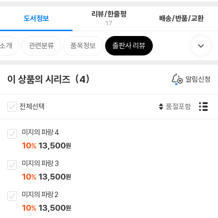
리뷰/한줄평
도서정보
배송/반품/교환
17
 소개
관련분류
품목정보
출판사 리뷰
이 상품의 시리즈
4
알림신청
전체선택
품절포함
미지의 파랑 4
10
13,500
%
원
미지의 파랑 3
10
13,500
%
원
미지의 파랑 2
10
13,500
%
원