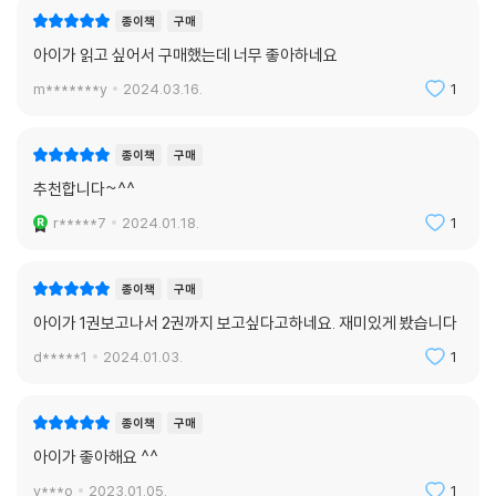
종이책
구매
미지를 만나기 전, 해미에게 첫 너나들이가 있었다는 사실을 우연히 알게
아이가 읽고 싶어서 구매했는데 너무 좋아하네요
된 미지는 묘한 감정에 휩싸인다. 질투 혹은 부러움, 해적단 대장 후보생이
m*******y
2024.03.16.
1
었던 지우의 용맹을 닮고 싶은 마음, 그리고 어쩌면 자신은 결국 지우 다음
일까 하는 불안함.
종이책
구매
“지우요. 첫 너나들이였어요.”
추천합니다~^^
심장이 쿵 떨어졌다. 내가 처음이 아니구나. 해미는 수백 년 살았으니까 친
r*****7
2024.01.18.
1
구가 나뿐일 리는 없다.
...
해미가 내게 보인 변치 않는 믿음의 원천은 지우로부터 나왔다. 지우가 고
종이책
구매
마우면서도 질투가 났다. 해미의 가장 행복한 추억 속에는 지우가 있었다.
아이가 1권보고나서 2권까지 보고싶다고하네요. 재미있게 봤습니다
불안했다. 지금도 많이 그리워하고 있을까? 내가 지우보다 훨씬 더 좋은 너
d*****1
2024.01.03.
1
나들이가 될 수 있을까?
_ 본문에서
종이책
구매
미지는 용감하고 든든했던 지우를 의식하며 혼자 힘으로 위기를 해결하려
아이가 좋아해요 ^^
다 위험에 빠진다. 그런 미지에게 해미는 언제든 도움의 손길을 내밀라면
v***o
2023.01.05.
1