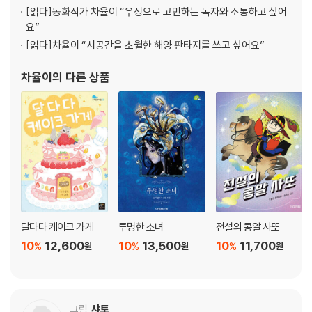
[읽다]
동화작가 차율이 “우정으로 고민하는 독자와 소통하고 싶어
요”
[읽다]
차율이 “시공간을 초월한 해양 판타지를 쓰고 싶어요”
차율이
의 다른 상품
달다다 케이크 가게
투명한 소녀
전설의 콩알 사또
10
12,600
10
13,500
10
11,700
%
%
%
원
원
원
그림
샤토