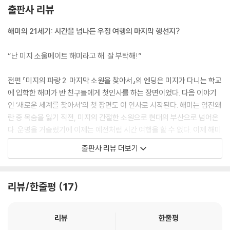
출판사 리뷰
해미의 21세기: 시간을 넘나든 우정 여행의 마지막 행선지?
“난 미지 소울메이트 해미라고 해. 잘 부탁해!”
전편 『미지의 파랑 2. 마지막 소원을 찾아서』의 엔딩은 미지가 다니는 학교
에 입학한 해미가 반 친구들에게 첫인사를 하는 장면이었다. 다음 이야기
인 ‘새로운 세계를 찾아서’의 첫 장면도 이 인사로 시작된다. 해미는 임진왜
란 중 목숨을 잃기 직전, 미지의 간절한 소원으로 현대의 부산으로 넘어온
다. 운명을 거슬렀기에 이제는 예전처럼 시간 여행을 할 수 없다. 이제 해미
는 자신이 살던 시간에서 500년을 건너뛴 21세기에 살게 되었다.
출판사 리뷰 더보기
이제 미지와 해미는 서로를 만나기 위해 시간을 건너가지 않아도 된다. 미
지는 해미와 날마다 함께 다닐 생각에 한껏 신이 났지만, 해미는 마냥 즐겁
리뷰/한줄평
17
지만은 않다. 죽음을 거스른 자신이 치러야 할 ‘목숨값’에 대한 막연한 두려
움과, 전쟁통에 두고 온 조선의 해적단에 대한 미안한 마음 때문이다. 지금
도 해적단은 곁에 있지만, 500년 세월의 변화를 모두 겪어 온 그들이 해미
리뷰
한줄평
는 아직 낯설다. 하루아침에 환경이 달라진 해미를 위해 미지와 해적단은