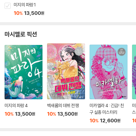
미지의 파랑 1
10
13,500
%
원
마시멜로 픽션
미지의 파랑 4
백새롬의 데뷔 전쟁
미카엘라 4 : 긴급! 친
미
구 실종 미스터리
스
10
13,500
10
13,500
%
%
원
원
10
12,600
1
%
원