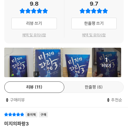
9.8
9.7
해미의 추억이 깃든 장소들 가운데 지금도 남아 있는 동래 시장, 범어사 등
을 찾아가는 여행을 계획한다.
리뷰 쓰기
한줄평 쓰기
가족과 함께한 추억의 공간을 500년이 지나서 찾아왔다. 심장이 두근거렸
다. 사라지지 않고 남아 있어 줘서 고마웠다. 지금 해미는 무슨 생각을 할
혜택 및 유의사항
혜택 및 유의사항
까. 영영 사라진 줄 알았던 고향의 일부가 나타나 반가워하고 있을까. 아님
불상 앞에 앉아 부모님과의 옛 추억을 떠올리고 있을까. 기쁠까, 슬플까. 어
쩜 두 개 다일지도. _ 본문에서
1
더보기
임진왜란에서 끝까지 함께하지 못하고 시간을 건너온 것이 마음의 짐으로
남아 있던 해미는, 당시 목숨을 바친 선열들을 모신 충렬사와 임진동래의
2
총에도 들른다. 이렇게 자신이 조선을 떠나기 전과 후의 흔적을 찾아다니
리뷰
11
한줄평
6
면서, 해미는 21세기 부산에서 살아갈 마음의 준비를 다져 나간다.
구매리뷰
추천순
해미는 가만히 봉분을 쓰다듬었다.
종이책
구매
“사명을 다하지 못해 미안하구나.”
미지의파랑3