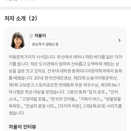
저자 소개
2
글
차율이
관심작가 알림신청
아동문학가이자 사서입니다. 부산에서 태어나 파란 바다를 닮은 이야
기를 씁니다. 작은 도서관에서 일하며 신비롭고 오싹하며 재밌는 상
상을 글로 짓고 있어요. 건국대 대학원 동화미디어창작학과에서 동화
를 배웠습니다. 2014 한국안데르센상, 제22회 눈높이아동문학상,
제1회 교보문고 스토리공모전 전래동화 부문 최우수상, 제3회 No.1
마시멜로 픽션 대상을 받았습니다. 그동안 동화 『묘지 공주』, 『인어
소녀』, 『고양이털 호텔』, 『한국의 인어들』, 『거북이 버스』, 『방울방울
목욕탕』, 『전설의 콩알 사또』, [미지의 파랑], [괴담특공대] 시리즈를
썼습니다.
차율이
인터뷰