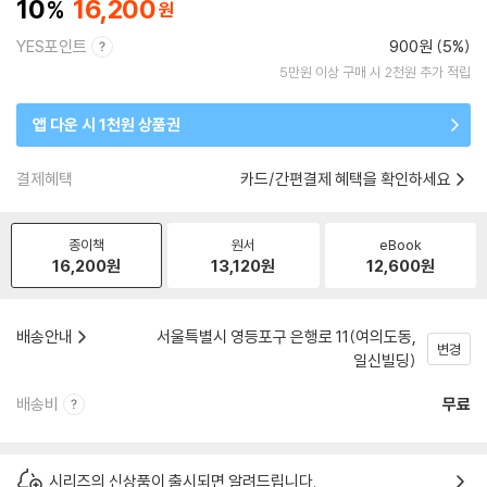
10
16,200
YES포인트
900원 (5%)
5만원 이상 구매 시 2천원 추가 적립
앱 다운 시 1천원 상품권
결제혜택
카드/간편결제 혜택을 확인하세요
종이책
원서
eBook
16,200
원
13,120
원
12,600
원
배송안내
서울특별시 영등포구 은행로 11(여의도동,
변경
일신빌딩)
배송비
무료
시리즈의 신상품이 출시되면 알려드립니다.