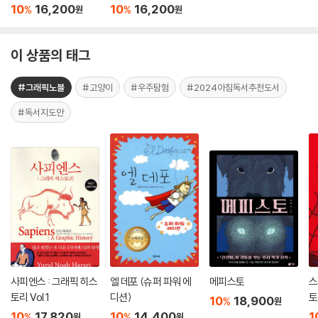
10
16,200
10
16,200
%
%
원
원
이 상품의 태그
#그래픽노블
#고양이
#우주탐험
#2024아침독서추천도서
#독서지도안
사피엔스 : 그래픽 히스
엘 데포 (슈퍼 파워 에
메피스토
스
토리 Vol.1
디션)
토
10
18,900
%
원
10
17,820
10
14,400
1
%
%
원
원