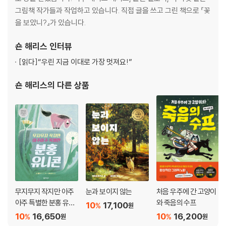
그림책 작가들과 작업하고 있습니다. 직접 글을 쓰고 그린 책으로 『꽃
을 보았니?』가 있습니다.
숀 해리스
인터뷰
[읽다]
“우린 지금 이대로 가장 멋져요!”
숀 해리스
의 다른 상품
무지무지 작지만 아주
눈과 보이지 않는
처음 우주에 간 고양이
아주 특별한 분홍 유니
와 죽음의 수프
10
17,100
%
원
콘
10
16,650
10
16,200
%
%
원
원