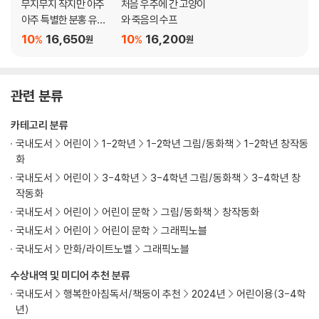
무지무지 작지만 아주
처음 우주에 간 고양이
아주 특별한 분홍 유니
와 죽음의 수프
콘
10
16,650
10
16,200
%
%
원
원
관련 분류
카테고리 분류
국내도서
어린이
1-2학년
1-2학년 그림/동화책
1-2학년 창작동
화
국내도서
어린이
3-4학년
3-4학년 그림/동화책
3-4학년 창
작동화
국내도서
어린이
어린이 문학
그림/동화책
창작동화
국내도서
어린이
어린이 문학
그래픽노블
국내도서
만화/라이트노벨
그래픽노블
수상내역 및 미디어 추천 분류
국내도서
행복한아침독서/책둥이 추천
2024년
어린이용(3-4학
년)