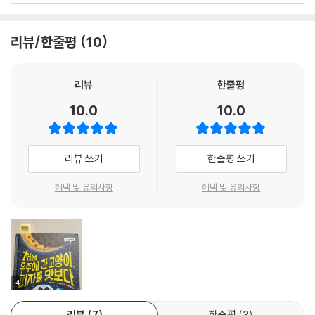
“꽉 차고 선명한 색상이면서 한편 느슨한 만화 스타일은 바넷의 자유분방
던 작가답게 그래픽 노블의 그림이 아주 디테일하게 표현되어 있습니다.
함, 터무니없는 유머, 음모와 완벽하게 어울리며 전염성 있는 기쁨을 발산
세 명의 주인공 말고도 세 인격이 한 몸인 쥐왕, 지하 세계의 애벌레 철학자
합니다.”
리뷰/한줄평
10
데니스, 얼음 나라에 사는 거대한 몸에 따뜻한 마음을 지닌 거인, 하모니만
에 살면서 음악을 사랑하는 고래, 아기선장이라는 이름에 걸맞지 않게 남
- [퍼블리셔 위클리 리뷰]
의 배를 약탈하는 해적 선장까지. 단순하지 않은 인물들의 장점들을 포착
리뷰
한줄평
해 재미있는 캐릭터를 탄생시켰습니다. 서사의 재미를 그대로 구현한 그림
“진정한 희극적 기쁨.”
10.0
10.0
의 세계관이 이 책의 장점을 더욱 살리고 있습니다.
- [어린이도서관 게시판]
미국의 베스트셀러 작가 맥 바넷, 한국의 꿈틀책방에 오는 이유는?
“역설”
리뷰 쓰기
한줄평 쓰기
- [키커스 리뷰]
맥 바넷은 비영리 글쓰기 및 교사 양성소인 ‘826LA 이사회’에서도 활동하
혜택 및 유의사항
혜택 및 유의사항
고 있습니다. 아이들에게 글쓰기를 가르치는 단체입니다. 늘 책이 나오면
미국의 조그마한 동네책방과 다양한 컬래버레이션을 진행했던 맥 바넷은
“확실한 승자.”
판교에 있는 현대어린이책미술관의 초청으로 한국에 옵니다. 그중 하루인
- [북리스트]
6월 20일, 김포의 작은 책방인 꿈틀책방에 방문할 예정입니다. 이 책의 번
역가가 꿈틀책방의 이숙희 대표이기 때문입니다.
“맥 바넷의 빠른 속도의 대화, 유쾌한 비속어, 유머러스한 말장난은 해리
4
스의 인상적인 삽화에 의해 더 힘을 발휘합니다. 터무니없는 유머와 결합
2022년 미국에서 『처음 우주에 간 고양이, 피자를 맛보다』가 나오고 작가
된 우정과 개인의 목적이라는 놀랍도록 진지한 주제는 이 독자들에게 반향
는 함께 컬레버레이션을 하자고 꿈틀책방에 직접 연락했습니다. 꿈틀책방
리뷰
7
한줄평
3