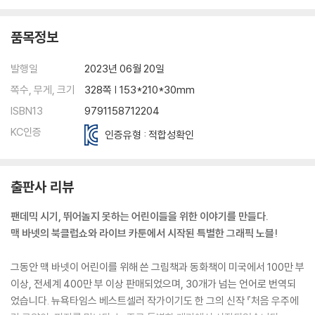
품목정보
발행일
2023년 06월 20일
쪽수, 무게, 크기
328쪽 | 153*210*30mm
ISBN13
9791158712204
KC인증
인증유형 : 적합성확인
출판사 리뷰
팬데믹 시기, 뛰어놀지 못하는 어린이들을 위한 이야기를 만들다.
맥 바넷의 북클럽쇼와 라이브 카툰에서 시작된 특별한 그래픽 노블!
그동안 맥 바넷이 어린이를 위해 쓴 그림책과 동화책이 미국에서 100만 부
이상, 전세계 400만 부 이상 판매되었으며, 30개가 넘는 언어로 번역되
었습니다. 뉴욕타임스 베스트셀러 작가이기도 한 그의 신작 『처음 우주에