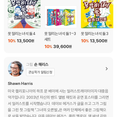
못 말리는 녀석 둘 4
못 말리는 녀석 둘 1~3
못 말리는 녀석 둘 3
세트
10
13,500
10
13,500
%
%
원
원
10
39,600
%
원
그림
숀 해리스
관심작가 알림신청
Shawn Harris
미국 캘리포니아의 하프 문 베이에 사는 일러스트레이터이자 대중음
악가입니다. 2003년 자신의 밴드 앨범 재킷과 공연 포스터를 그리면
서 일러스트를 시작했습니다. 데이브 에거스가 글을 쓰고 그가 그림
을 그린 첫 그림책 『그녀의 오른발』은 여러 단체에서 좋은 그림책으
로 상을 받았습니다. 이후 데이브 에거스, 콜린 멜로이, 맥 바넷 같은