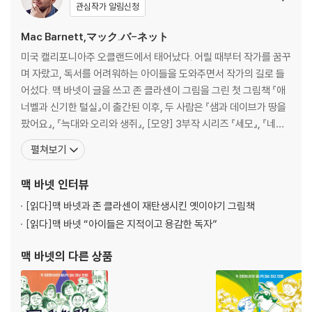
강한 인물들을 만납니다. 곳곳에서 만나는 어려움을 차례차례 해결해 내는
관심작가 알림신청
과정이 뭉클한 감동을 줍니다. 고난을 하나하나 이겨 내면서 별 볼 일 없던
Mac Barnett,マック.バ-ネット
세 인물이 단단한 영웅이 되어 가는 과정을 촘촘하게 그려냅니다.
미국 캘리포니아주 오클랜드에서 태어났다. 어릴 때부터 작가를 꿈꾸
아, 그런데 왜 제목에 피자가 들어갔을까요? 우주 고양이가 가장 먹고 싶
며 자랐고, 독서를 어려워하는 아이들을 도와주면서 작가의 길로 들
어 한 음식은 피자였지만 계속 먹지 못하지요. 과연 이 어마어마한 미션을
어섰다. 맥 바넷이 글을 쓰고 존 클라센이 그림을 그린 첫 그림책 『애
끝내기 전에 피자를 먹을 수 있을 것인가가 이 그래픽 노블의 재미있는 관
너벨과 신기한 털실』이 출간된 이후, 두 사람은 『샘과 데이브가 땅을
전 포인트이기도 합니다.
팠어요』, 『늑대와 오리와 생쥐』, [모양] 3부작 시리즈 『세모』, 『네
모』, 『동그라미』, 『트롤과 염소 삼 형제』 등 여러 그림책을 함께 만들
펼쳐보기
었다. 두 작가의 협업 그림책은 칼데콧상, 케이트 그린어웨이상, 보스
턴 글로브 혼북상 등 유수의 상을 받았고 이 중 [모양] 3부작 시리즈
맥 바넷
인터뷰
는 애플tv+의 애니메이션으로 제
[읽다]
맥 바넷과 존 클라센이 재탄생시킨 옛이야기 그림책
[읽다]
맥 바넷 “아이들은 지적이고 용감한 독자”
맥 바넷
의 다른 상품