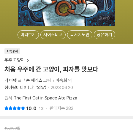
미리보기
사이즈비교
독서지도안
공유하기
소득공제
우주 고양이
처음 우주에 간 고양이, 피자를 맛보다
맥 바넷
글
숀 해리스
그림
이숙희
역
청어람미디어(나무의말)
2023.06.20.
원서
The First Cat in Space Ate Pizza
10.0
판매지수
282
10
18,000
원