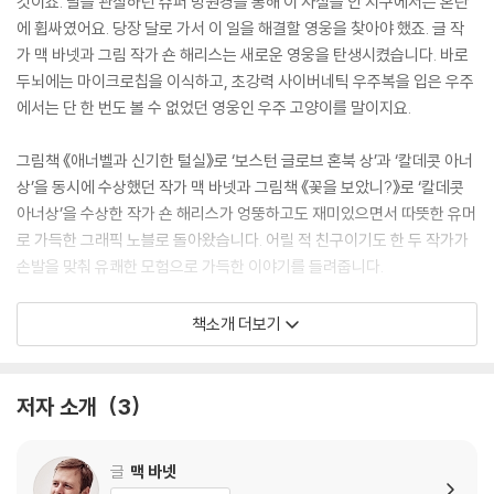
것이죠. 달을 관찰하던 슈퍼 망원경을 통해 이 사실을 안 지구에서는 혼란
에 휩싸였어요. 당장 달로 가서 이 일을 해결할 영웅을 찾아야 했죠. 글 작
가 맥 바넷과 그림 작가 숀 해리스는 새로운 영웅을 탄생시켰습니다. 바로
두뇌에는 마이크로칩을 이식하고, 초강력 사이버네틱 우주복을 입은 우주
에서는 단 한 번도 볼 수 없었던 영웅인 우주 고양이를 말이지요.
그림책 《애너벨과 신기한 털실》로 ‘보스턴 글로브 혼북 상’과 ‘칼데콧 아너
상’을 동시에 수상했던 작가 맥 바넷과 그림책 《꽃을 보았니?》로 ‘칼데콧
아너상’을 수상한 작가 숀 해리스가 엉뚱하고도 재미있으면서 따뜻한 유머
로 가득한 그래픽 노블로 돌아왔습니다. 어릴 적 친구이기도 한 두 작가가
손발을 맞춰 유쾌한 모험으로 가득한 이야기를 들려줍니다.
장군의 명령을 듣고 우주로 간 고양이. 이 고양이 옆엔 우주선에 몰래 올라
책소개 더보기
탄 밀항자 로봇 ‘로즈 4000’이 있었습니다. 로즈 4000은 원래 발톱깎이
로봇으로 만들어졌으나 자신의 존재 의미를 고민하던 중 광활한 우주에 가
면 삶의 목적을 찾을 수 있을까 싶어 로켓에 몰래 올라탔던 것이지요. 그렇
저자 소개
3
게 친구가 된 우주 고양이와 발톱깎이 로봇은 달에 내린 뒤 달의 여왕을 만
납니다. 운명 공동체가 된 셋은 달의 반대편에서 달을 파먹는 쥐들의 존재
글
맥 바넷
를 몰아내기 위해 긴 여정에 나섭니다. 그리고 그 과정에서 달에 사는 개성