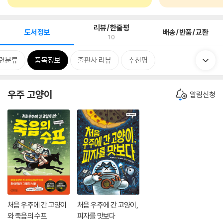
리뷰/한줄평
도서정보
배송/반품/교환
10
련분류
품목정보
출판사 리뷰
추천평
우주 고양이
알림신청
처음 우주에 간 고양이
처음 우주에 간 고양이,
와 죽음의 수프
피자를 맛보다