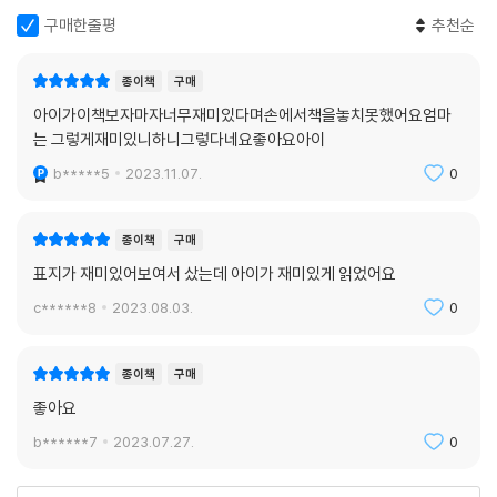
구매한줄평
추천순
종이책
구매
아이가이책보자마자너무재미있다며손에서책을놓치못했어요엄마
는 그렇게재미있니하니그렇다네요좋아요아이
b*****5
2023.11.07.
0
종이책
구매
표지가 재미있어보여서 샀는데 아이가 재미있게 읽었어요
c******8
2023.08.03.
0
종이책
구매
좋아요
b******7
2023.07.27.
0