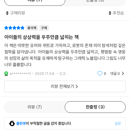
을 불러일으킬 것입니다.”
은 맥 바넷과 숀 해리스를 줌으로 초대해 약 300명의 한국 독자들과 만남
- [혼 북 매거진]
을 진행했지요. 원서를 가지고 북토크를 진행한 것은 물론 작가들과 여러
구매리뷰
추천순
번의 논의를 거쳐 꿈틀책방만의 티셔츠 굿즈를 만들어 판매하기도 했습니
다. 그 인연으로 맥 바넷은 한국에 오면 꿈틀책방에 가장 먼저 가 보고 싶다
종이책
구매
고 했고, 드디어 2023년 6월 20일에 꿈틀책방을 방문하게 된 것입니다.
아이들의 상상력을 우주만큼 넓히는 책
이 책은 따뜻한 유머와 위트로 가득하고, 로봇의 존재 의미 탐색처럼 깊은
철학을 담아냅니다. 아이들의 상상력을 우주만큼 넓히고, 평범함 속 영웅
의 성장과 삶의 목적을 유쾌하게 탐구하는 그래픽 노블입니다.그림도 너무
너무 훌륭합니다.
a*********l
2025.11.04.
신고
0
댓글
0
리뷰 전체보기
리뷰
7
한줄평
3
클린봇
이 부적절한 글을 감지 중입니다.
설정