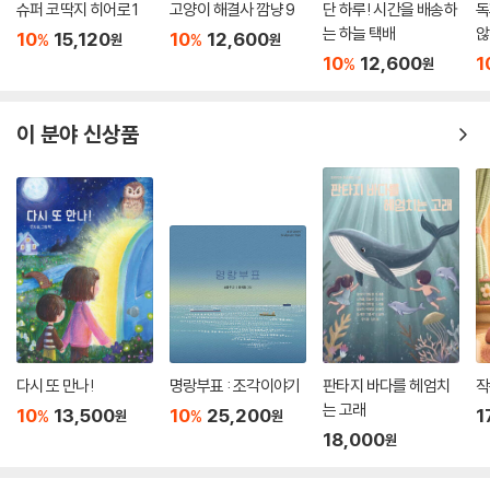
슈퍼 코딱지 히어로 1
고양이 해결사 깜냥 9
단 하루! 시간을 배송하
독
는 하늘 택배
않
10
15,120
10
12,600
%
%
원
원
10
12,600
1
%
원
이 분야 신상품
다시 또 만나!
명랑부표 : 조각이야기
판타지 바다를 헤엄치
작
는 고래
10
13,500
10
25,200
1
%
%
원
원
18,000
원