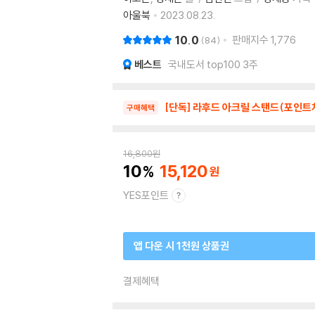
아울북
2023.08.23.
10.0
판매지수
1,776
84
베스트
국내도서 top100 3주
[단독] 라후드 아크릴 스탠드(포인트
구매혜택
16,800
원
10
15,120
YES포인트
앱 다운 시 1천원 상품권
결제혜택