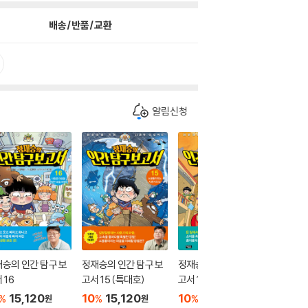
배송/반품/교환
알림신청
승의 인간 탐구 보
정재승의 인간 탐구 보
정재승의 인간 탐구 보
정재승의
 16
고서 15 (특대호)
고서 14
고서 1~
15,120
10
15,120
10
15,120
10
1
%
%
%
%
원
원
원