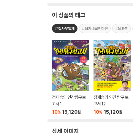
이 상품의 태그
#집사부일체
#뇌가내를안다면
#뇌과학
정재승의 인간탐구보
정재승의 인간 탐구 보
고서 1
고서 12
10
15,120
10
15,120
%
%
원
원
상세 이미지