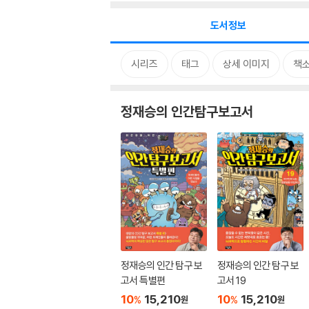
도서정보
시리즈
태그
상세 이미지
책
정재승의 인간탐구보고서
정재승의 인간 탐구 보
정재승의 인간 탐구 보
고서 특별편
고서 19
10
15,210
10
15,210
%
%
원
원