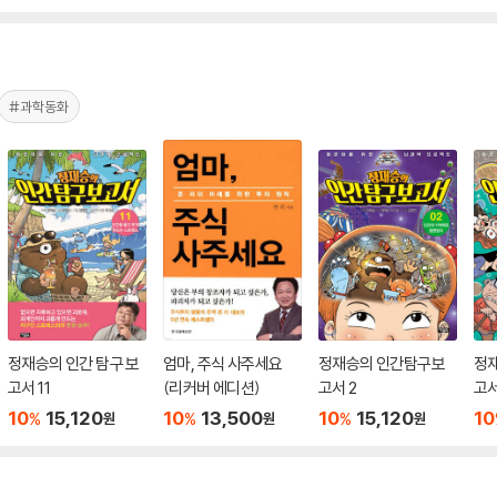
#과학동화
정재승의 인간 탐구 보
엄마, 주식 사주세요
정재승의 인간탐구보
정
고서 11
(리커버 에디션)
고서 2
고서
10
15,120
10
13,500
10
15,120
10
%
%
%
원
원
원