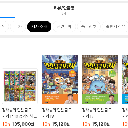
리뷰/한줄평
84
소개
목차
저자 소개
관련분류
품목정보
출판사 리뷰
정재승의 인간 탐구 보
정재승의 인간 탐구 보
정재승의 인간 탐구 보
정재
고서 1~10 정가인하 세
고서 18
고서 17
고서
트
10
135,900
10
15,120
10
15,120
10
%
%
%
원
원
원