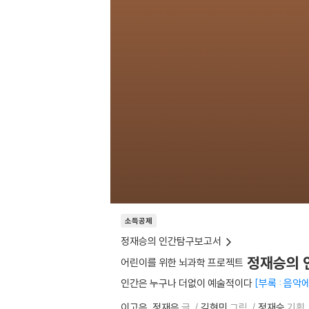
소득공제
정재승의 인간탐구보고서
정재승의 인
어린이를 위한 뇌과학 프로젝트
인간은 누구나 더없이 예술적이다
부록 : 음악
이고은
정재은
글
김현민
그림
정재승
기획