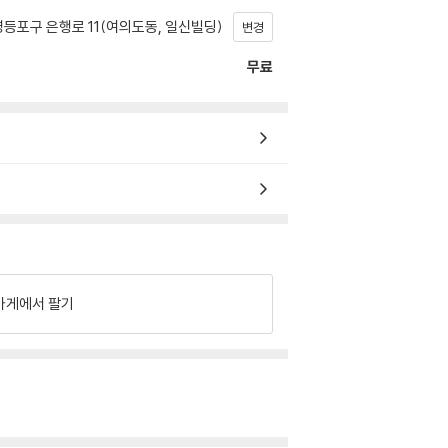
등포구 은행로 11(여의도동, 일신빌딩)
변경
무료
가게에서 팔기