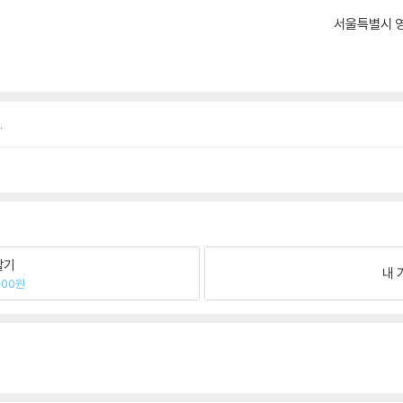
서울특별시 영
.
팔기
내 
600원