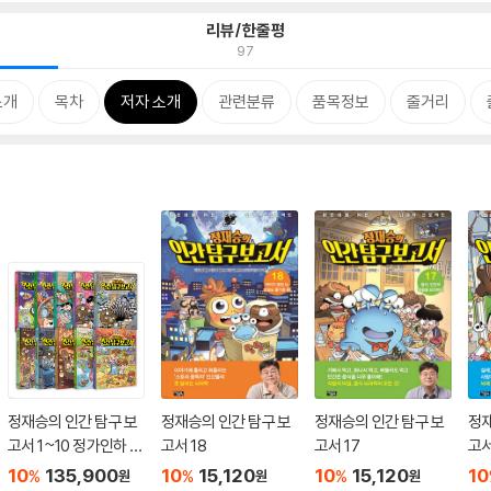
리뷰/한줄평
97
소개
목차
저자 소개
관련분류
품목정보
줄거리
정재승의 인간 탐구 보
정재승의 인간 탐구 보
정재승의 인간 탐구 보
정재
고서 1~10 정가인하 세
고서 18
고서 17
고서
트
10
135,900
10
15,120
10
15,120
10
%
%
%
원
원
원