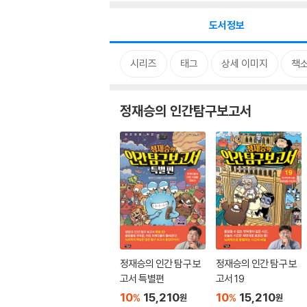
도서정보
시리즈
태그
상세 이미지
책
정재승의 인간탐구보고서
정재승의 인간 탐구 보
정재승의 인간 탐구 보
고서 특별편
고서 19
10
15,210
10
15,210
%
%
원
원