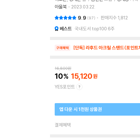
아울북
2023.03.22.
9.9
판매지수
1,812
97
베스트
국내도서 top100 6주
[단독] 라후드 아크릴 스탠드(포인트
구매혜택
16,800
원
10
15,120
YES포인트
앱 다운 시 1천원 상품권
결제혜택