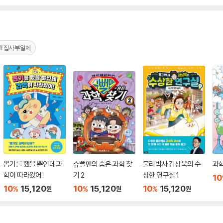
#집사부일체
뽑기를 했을 뿐인데 과
슈뻘맨의 숨은 과학 찾
물리박사 김상욱의 수
과학
학이 따라왔어!
기 2
상한 연구실 1
10
10
15,120
10
15,120
10
15,120
%
%
%
원
원
원