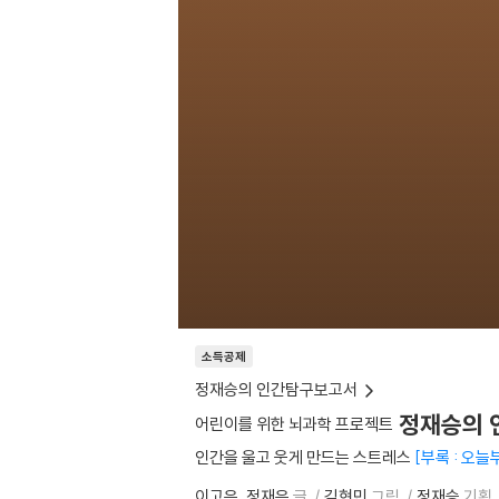
소득공제
정재승의 인간탐구보고서
정재승의 인
어린이를 위한 뇌과학 프로젝트
인간을 울고 웃게 만드는 스트레스
부록 : 오늘
이고은
정재은
글
김현민
그림
정재승
기획