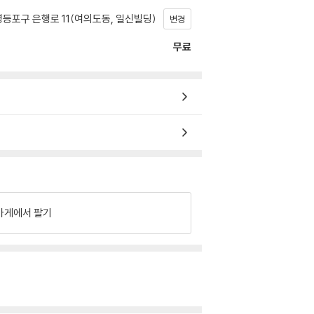
등포구 은행로 11(여의도동, 일신빌딩)
변경
무료
가게에서 팔기