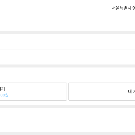
서울특별시 영
.
팔기
내 
400원