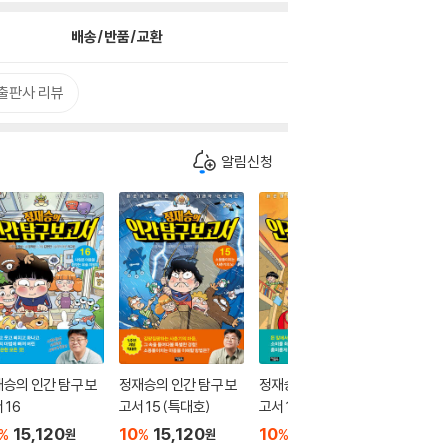
배송/반품/교환
출판사 리뷰
알림신청
승의 인간 탐구 보
정재승의 인간 탐구 보
정재승의 인간 탐구 보
정재승의
 16
고서 15 (특대호)
고서 14
고서 1~
15,120
10
15,120
10
15,120
10
1
%
%
%
%
원
원
원