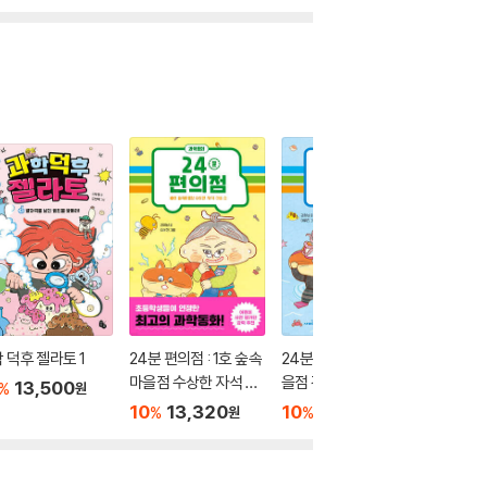
 덕후 젤라토 1
24분 편의점 : 1호 숲속
24분 편의점 : 2호 섬마
냉장고 히
마을점 수상한 자석 마
을점 긴급 기름 제거 작
: 깍두기
13,500
%
원
술 쇼
전
종 사건
10
13,320
10
13,320
10
1
%
%
%
원
원