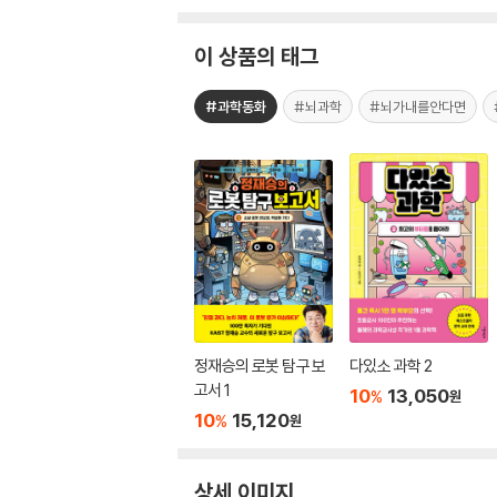
이 상품의 태그
#과학동화
#뇌과학
#뇌가내를안다면
정재승의 로봇 탐구 보
다있소 과학 2
고서 1
10
13,050
%
원
10
15,120
%
원
상세 이미지