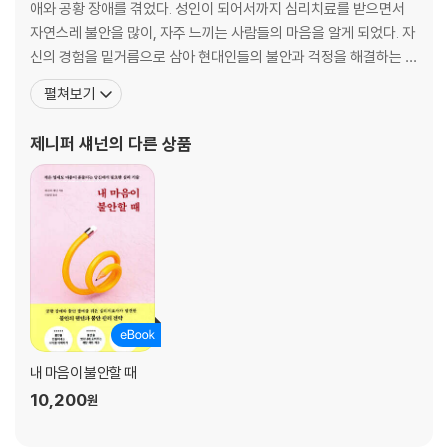
애와 공황 장애를 겪었다. 성인이 되어서까지 심리치료를 받으면서
잡히지 않는 법 196│실천 41 최악의 상황을 떠올릴 때는 이 질문부터 20
자연스레 불안을 많이, 자주 느끼는 사람들의 마음을 알게 되었다. 자
2│실천 42 잘못한 점보다 잘한 점에 집중하기 206│실천 43 불안을 자극
신의 경험을 밑거름으로 삼아 현대인들의 불안과 걱정을 해결하는 심
하는 단어에 대응하기 209│실천 44 사회생활에서 불안을 해소하는 법 2
리치료사로 활동하고 있다. 현재는 캘리포니아주에 있는 인지 행동
펼쳐보기
13
치료 산타 로사 센터Santa Rosa Center for Cognitive-Behavi
oral Therapy의 공동 창립자로서 상담과 저술 활동을 하고 있다.
제니퍼 섀넌
의 다른 상품
더 읽을거리 227
《The Monkey
참고 문헌 230
내 마음이 불안할 때
10,200
원