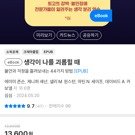
미리보기
카드뉴스
공유하기
소득공제
크레마클럽
EPUB
생각이 나를 괴롭힐 때
eBook
불안과 걱정을 흘려보내는 44가지 방법
EPUB
에이미 존슨
제니퍼 섀넌
샐리 M. 윈스턴
마틴 N. 세이프
데이비드 A. 카
보넬
저
외 6명
심심
2024.05.20.
9.7
판매지수
96
47
13,600
원
13,600