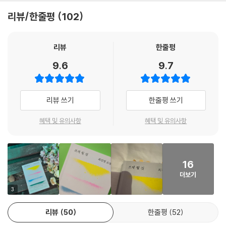
--- p.188~189
온, 쓰게 될 최진영만의 소설적 세계를 한눈에 조망하게 하고 이 세계를
리뷰/한줄평
102
“망하도록 두지 않으려는” 의지로서 또 다른 미래를 희망하게 할 것이다.
운동은 육체적 건강과 함께 자신감을 불러왔다. 다 낡아버렸다고 생각했는
데 그렇지 않았다. 운동을 할수록 몸이 살아나는 것 같았고 다시 젊어질 여
리뷰
한줄평
그렇게 여덟 편의 소설이 모인 《쓰게 될 것》은 미래에 대한 책이다. 최진영
지가 보였다. 자기에게 가장 필요했던 것이 바로 자신감이었음을 김영선은
에게 미래란 알 수 없는 시간이 아니라 어쩌면 이미 알고 있기 때문에 달리
9.6
9.7
뒤늦게 깨달았다. 퇴직하던 당시 김영선은 자조적으로 자기를 ‘다 쓴 사
바꿔야만 하는 것이다. 그것은 거울을 앞 에 두고 총을 겨눌 때, 총구가 향
람’이라고 칭했다. 그에 비하면 요즘 김영선은 ‘되살아난 사람’에 가까웠다.
하는 방향을 기억하듯, 이미 본 것 같은 미래를 외면하지 않고 내면의 주머
--- p.209
니를 채워보듯이 행해져야 한다고, 이 책은 시종 말하고 있다. _소유정(문
리뷰 쓰기
한줄평 쓰기
학평론가)
몇 번의 연애를 처참하게 끝내며 깨달았다. 정신 똑바로 차리지 않으면 나
혜택 및 유의사항
혜택 및 유의사항
도 아빠 같은 인간이 될 수 있다는 것을. 아빠를 닮고 싶지 않았다. 엄마처
불안을 딛고 반드시 만나게 될 미래를 위해
럼 살고 싶지 않았다. 사랑이 불러오는 불길한 평온에서 도망치고 싶을 때
― “나는 내가 할 수 있는 일을 하려는 거야.”
면 이모 가족을 떠올렸다. 내 안에도 다정함이 있다면 더 늦기 전에 그것을
16
꺼내고 싶었다.
최진영의 소설 속에서 우리는 이런저런 상황에 놓인 각기 다른 모습의 작
더보기
--- p.240
가를 만날 수 있다. 〈유진〉과 〈ㅊㅅㄹ〉에서는 사십대가 된 인물이 십대와 이
3
십대의 자신을 되살려 대화하는 듯하고, 〈디너코스〉와 〈차고 뜨거운〉에서
엄마, 잘 기억해. 나는 꼭 작별 인사를 남길 거야. 마지막으로 내가 한숨을
는 놓여날 수 없는 유전적, 환경적 조건에서도 다른 삶, 조금은 더 나아진
리뷰
50
한줄평
52
쉬면 그건 사랑한다는 뜻이야. 비명을 지르면 그건 사랑한다는 뜻이야. 간
삶을 향해 뚜벅뚜벅 걸어가는 인물이 또렷이 그려진다. 〈썸머의 마술과학〉
신히 내뱉는 그 어떤 단어든 사랑한다는 뜻일 거야. 듣지 못해도 괜찮아. 나