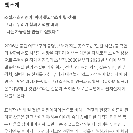
책소개
소설가 최진영이 ‘써야 했고’ ‘쓰게 될 것’들
그리고 우리가 함께 기억할 미래
“나는 가능성을 만들고 싶었다.”
2006년 등단 이후 『구의 증명』, 『해가 지는 곳으로』, 『단 한 사람』 등 극한
의 상황에서도 사람과 사랑을 지키려 애쓰는 마음을 다채로운 소설적 상상
으로 구현해온 작가 최진영의 소설집. 2020년부터 2023년 사이에 쓰고
발표한 여덟 편의 소설로 기후 위기, 전쟁, AI, 여성 서사, 젊은 노인, 빈부
격차, 질병권 등 현재를 사는 우리가 내려놓지 않고 사유해야 할 문제에 정
면으로 맞선 이야기들이다. 그간 최진영이 인물과 상황을 달리하며 되물어
온 “어떻게 살 것인가”라는 질문이 또 어떤 새로운 국면에서 펼쳐질지 기
대를 모은다.
표제작 〈쓰게 될 것〉은 어린아이의 눈으로 바라본 전쟁의 현장과 어른이 된
이후 상흔을 안고 살아가야 하는 이야기 속에 삶에 대한 다짐과 타인을 돕
는 마음을 담아내며 함께 실린 다른 소설들을 견인한다. 생이란 우연인 듯
운명인 듯 이어지는 사건과 사고의 현장이라는 것을 이해함과 동시에 체념