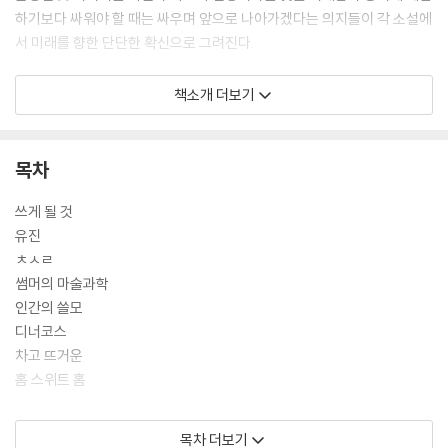
하기보다 싸워야 할 때는 싸우며 앞으로 나아가겠다는 의지들이 각 소설에
서 미래를 향한 단단한 확신으로 그려진다.
여기의 소설들은 최진영이 이 시대에 쓰지 않을 수 없었던 이야기임과 동
책소개 더보기
시에 새롭게 쓰게 될 것을 예고한다. 그리하여 『쓰게 될 것』은 최진영이 써
온, 쓰게 될 최진영만의 소설적 세계를 한눈에 조망하게 하고 이 세계를
“망하도록 두지 않으려는” 의지로서 또 다른 미래를 희망하게 할 것이다.
목차
쓰게 될 것
유진
ㅊㅅㄹ
썸머의 마술과학
인간의 쓸모
디너코스
차고 뜨거운
홈 스위트 홈
해설_미래의 책(소유정)
목차 더보기