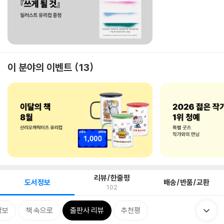
이 분야의 이벤트
13
리뷰/한줄평
도서정보
배송/반품/교환
102
정보
책 속으로
출판사 리뷰
추천평