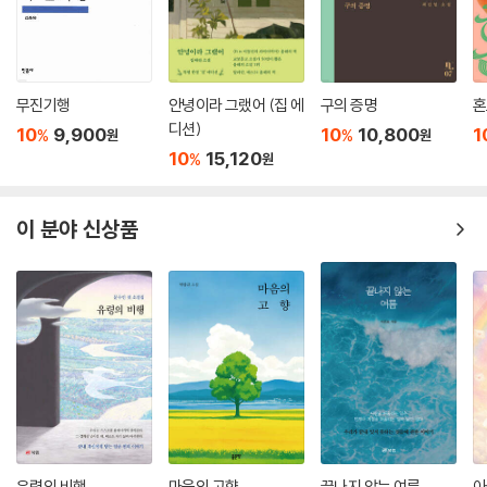
무진기행
안녕이라 그랬어 (집 에
구의 증명
혼
디션)
10
9,900
10
10,800
1
%
%
원
원
10
15,120
%
원
이 분야 신상품
유령의 비행
마음의 고향
끝나지 않는 여름
아