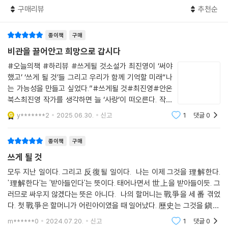
과 〈인간의 쓸모〉에서는 기성세대가 망가뜨린 세상을 바로잡고 버려진 가
구매리뷰
추천순
는 사랑을 여기 두고 떠날 거야. 같은 말을 어진에게도 했다. 사랑을 두고
치를 살리려는 새로운 세대를 통해 작가만의 희망을 길어 올린다. 작가는
갈 수 있어서 나는 정말 자유로울 거야. 사랑은 때로 무거웠어. 그건 나를
실제로 그렇게 자신을 투영하는 방식으로 소설을 쓰고 있다고 고백하기도
지치게 했지. 사랑은 나를 치사하게 만들고, 하찮게 만들고, 세상 가장 초라
종이책
구매
했는데, 스스로가 겪은 일을 그대로 재현하기보다 하나의 픽션을 과감하게
한 사람으로 만들기도 했어. 하지만 대부분 날들에 나를 살아 있게 했어. 살
비관을 끌어안고 희망으로 갑시다
상상하고 그 속에 자신이 겪은 감정을 포개어 대타자가 된 자신의 감정을
고 싶게 했지. 어진아, 잘 기억해. 나는 이곳에 그 마음을 두고 가볍게 떠날
되돌아보고 의미를 획득해가는 것이다.
#오늘의책 #하리뷰 #쓰게될 것소설가 최진영이 ‘써야
거야.
했고’ ‘쓰게 될 것’들 그리고 우리가 함께 기억할 미래“나
--- p.287
는 가능성을 만들고 싶었다.”#쓰게될 것#최진영#안온
태어났다는, 그리하여 살아내야 한다는 한 인간의 불안을 오롯이 담아내며
북스최진영 작가를 생각하면 늘 ‘사랑’이 떠오른다. 작가
자신이 경험한 감정들을 품은 인물들에 의해 자신의 사유가 달라지는 것을
가 그리는 세상이 디스토피아일지라도 말이다. 전쟁, 기후
깨닫는 일, 이것이 작가 최진영이 소설을 통해 배움과 수행을 거듭해나가
y*******2
2025.06.30.
신고
1
댓글
0
위기, AI, 여성, 노인, 어린이, 암환자와 같은 약자의 삶, 빈
는 방식이다. 어떤 사건을 겪기 이전의 나와 이후의 내가 다르듯 순간순간
부 격차 등 우리가 살아가는 세상에
변하는 존재가, 비록 미완성형의 어른일지라도, 상처받은 존재여도, 스스
종이책
구매
로를 돌보고 타인을 부둥켜안는다. 이런 일들이 사라지지 않는 과거의 나
쓰게 될 것
와 현재의 나와 분명하게 살아 있을 미래의 나를 구원하는 일로 최진영 소
모두 지난 일이다. 그리고 反復될 일이다. 나는 이제 그것을 理解한다.
설을 채워나간다. 〈홈 스위트 홈〉 속 “미래를 기억한다”는 문장은 현재의
'理解한다'는 '받아들인다'는 뜻이다. 태어나면서 世上을 받아들이듯. 그
내가 감당해야 하는 몫이 켜켜이 쌓여서 만들어지는 지금이라는 시간성을
러므로 싸우지 않겠다는 뜻은 아니다. 나의 할머니는 戰爭을 세 番 겪었
구현해낸다. 그리하여 독자들은 소설 속 다양한 인물들에 공감하면서 응원
다. 첫 戰爭은 할머니가 어린아이였을 때 일어났다. 歷史는 그것을 鎭壓
하고, 위로받고 위로하는 ‘관계’를 경험하게 된다.
이라고 記錄했다. 鎭壓當하는 사람에게는 戰爭과 다를 바 없었다. 할머
m******0
2024.07.20.
신고
1
댓글
0
니의 엄마가 할머니를 살