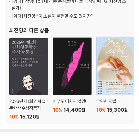
[읽다]
[책읽아웃] 내가 쓴 문장들이 나를 공격할 때 (G. 최진영 소
설가)
[읽다]
최진영 “이 소설이 불편할 수도 있지만”
최진영
의 다른 상품
2026년 제1회 김학철
아무도 미치지 않았다
우연한 작별
문학상 수상작품집
10
14,400
10
15,300
%
%
원
원
10
15,120
%
원