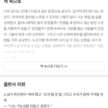
책 속으로
나의 일기는 언제나 다음과 같은 문장으로 끝난다. ‘살아야 한다면 사는 게
낫다.’ 무의미한 말처럼 느껴질 수 있지만 그렇지 않다. 나는 매일 밤 삶을
선택한다. 할머니에게도 총이 있었을까? 전쟁을 세 번이나 겪는 동안 그것
을 사용하지 않을 수 있었을까? 전쟁 속에서도 서로를 돕는 사람들이 있었
다. 그들이 바로 나의 신이었다. 그리고 나의 신에게 폭탄을 떨어뜨리던 사
람들. 자주 상상한다. 누군가를 죽여야만 내가 살 수 있는 상황을. 내가 죽
어야만 누군가가 살 수 있는 상황을. 새벽마다 거울 앞에서 연습한다. 거울
속의 나는 나를 겨눈다.
--- p.39
책 속으로 더보기
어른스럽다는 건 아이 입장에서 생각할 수 있다는 뜻일까. 그렇다면 어린
시절 어른스러운 척했던 건 그 반대라고 볼 수도 있을까. 20년 전 나는 이
유진을 이해할 수 없었다. 이유진은 나를 이해했을까? 그때 우리를 야단치
출판사 리뷰
지 않고 지켜만 보던 이유진의 마음을 이제는 조금 알 것도 같은데……. 마
흔 살의 이유진과 마흔 살의 내가 대화할 수 있다면 좋을 텐데. 공미가 이유
소설가 최진영이 ‘써야 했고’ ‘쓰게 될 것’들 그리고 우리가 함께 기억할 미
진과 연락하며 지냈다는 사실은 여전히 놀랍다. 공미는 하고 나는 하지 않
래
는 차이를 생각하면 까마득해진다.
― “나는 가능성을 만들고 싶었다.”