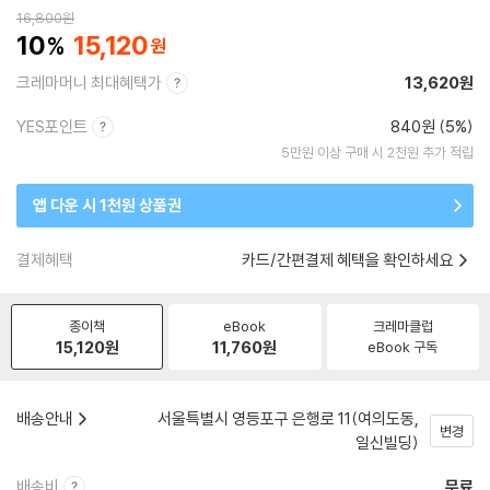
16,800
원
10
15,120
크레마머니 최대혜택가
13,620원
YES포인트
840원 (5%)
5만원 이상 구매 시 2천원 추가 적립
앱 다운 시 1천원 상품권
결제혜택
카드/간편결제 혜택을 확인하세요
종이책
eBook
크레마클럽
15,120
원
11,760
원
eBook 구독
배송안내
서울특별시 영등포구 은행로 11(여의도동,
변경
일신빌딩)
배송비
무료