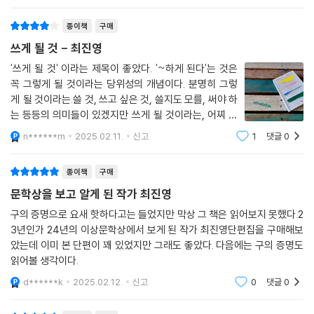
훨씬 단단한 확신으로 다행한 순간들을 맞이하기
― “너를 잃지 않았다는 사실을 매일 기억해. 그러면 감사하다고 말할 수
종이책
구매
있어.”
쓰게 될 것 - 최진영
'쓰게 될 것' 이라는 제목이 좋았다. '~하게 된다'는 것은
커피와 위스키 한 잔이 건네는 분명한 감각적 충족처럼 사람을 충만하게
꼭 그렇게 될 것이라는 당위성의 개념이다. 분명히 그렇
하는 방식은 우리에게서 그리 멀리 있지 않다. 최진영 작가는 이번 작품집
게 될 것이라는.쓸 것, 쓰고 싶은 것, 쓸지도 모를, 써야 하
에서도 늘 우리 곁에 있어 의식하기 힘든 집과 가족과 사물과 흔한 자연 풍
는 등등의 의미들이 있겠지만 쓰게 될 것이라는, 어찌 보
경을 소중하게 담아내며 나로 존재하는 시간을 풍성하게 채워나간다. 누구
면 작가로서 자신의 정체성에 대한 확신을 주는 듯한 그
n******m
2025.02.11.
신고
1
댓글
0
나 겪는 탄생과 죽음이지만 ‘죽어가는 삶’이 아닌, ‘살아 있다는 감각에 충
제목이 나는 좋았다. (내가 너무 내 나름대로 규정 짓는 것
일지 모르지만)그 제목 하에 진행되는
실’하고자 애쓰는 삶, 병마에서 헤어나오지는 못하더라도, 조금 더 행복한
종이책
구매
순간을 사는 삶이 흔적 없이 사라질 빗방울, 눈송이, 모래알 같은 우리가 한
문학상을 보고 알게 된 작가 최진영
번의 생에서 바랄 수 있는 것이 아닐까. 문학평론가 소유정은 이 한 권의 책
으로 최진영이 이야기하고 싶어 한 “쓰게 될 것”을 모두 확인할 수 있었다
구의 증명으로 요새 핫하다고는 들었지만 막상 그 책은 읽어보지 못했다.2
면서, “여덞 편의 소설이 모두 미래를 향하고 있어서, 과거를 돌아보는 방
3년인가 24년의 이상문학상에서 보게 된 작가 최진영단편집을 구매해보
았는데 이미 본 단편이 꽤 있었지만 그래도 좋았다. 다음에는 구의 증명도
식조차 뒷걸음질이 아닌 한발 나아가는 모습이라 나는 내내 안심했다”고
읽어볼 생각이다.
말한다. 최진영의 소설을 통해 다른 미래의 가능성을 새기고, 막막한 길에
서 만난 한 줄기 빛처럼 든든함을 경험하고, 순간순간 맞이하는 ‘다행함’에
d******k
2025.02.12.
신고
0
댓글
0
감사할 수 있음은 비단 혼자만의 감상이 아니기에, 《쓰게 될 것》을 읽으며
우리는 이러한 최고의 상호작용이자 협업을 이어나갈 수 있을 것이다.