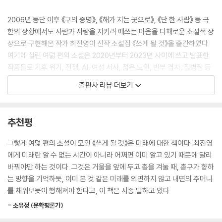
--- p.76
2006년 등단 이후 《구의 증명》, 《해가 지는 곳으로》, 《단 한 사람》 등 극
권태에 빠진 남편에게 독서 모임에 같이 가자고 권해볼까 잠시 고민하던
한의 상황에서도 사람과 사랑을 지키려 애쓰는 마음을 다채로운 소설적 상
서진은 곧 마음을 다잡았다. 남편을 사랑하고 아끼지만, 남편이 포함되지
상으로 구현해온 작가 최진영이 신작 소설집 《쓰게 될 것》을 출간하였다.
않은 채로도 충만한 세계 또한 필요했다. 서진은 일부러 다른 얘기를 꺼냈
여기에 실린 여덟 편의 소설은 2020년부터 2023년 사이에 쓰고 발표한
다.
작품들로 기후 위기, 전쟁, AI, 여성 서사, 젊은 노인, 빈부 격차, 질병권 등
--- p.97
현재를 사는 우리가 내려놓지 않고 사유해야 할 문제에 정면으로 맞선 이
출판사 리뷰 더보기
야기들이다. 그간 최진영이 인물과 상황을 달리하며 되물어온 “어떻게 살
썸머는 마술사도 과학자도 될 수 있다. 꿈이 바뀐다면 바뀌는 대로 무엇이
것인가”라는 질문이 또 어떤 새로운 국면에서 펼쳐질지 기대를 모은다.
든 될 수 있다. 그리고 썸머는 120살이 넘도록 살 것이다. 썸머의 세대는 그
추천평
럴 수 있다. 고민하는 썸머를 숨죽인 채 지켜보며 생각했다. 난 지금 엄마
표제작 〈쓰게 될 것〉은 어린아이의 눈으로 바라본 전쟁의 현장과 어른이 된
아빠를 믿을 수 없다고. 하지만 엄마 아빠가 우리를 위해 무언가를 하리라
이후 상흔을 안고 살아가야 하는 이야기 속에 삶에 대한 다짐과 타인을 돕
그렇게 여덟 편의 소설이 모인 《쓰게 될 것》은 미래에 대한 책이다. 최진영
고 믿을 수밖에 없다고.
는 마음을 담아내며 함께 실린 다른 소설들을 견인한다. 생이란 우연인 듯
에게 미래란 알 수 없는 시간이 아니라 어쩌면 이미 알고 있기 때문에 달리
--- p.154
운명인 듯 이어지는 사건과 사고의 현장이라는 것을 이해함과 동시에 체념
바꿔야만 하는 것이다. 그것은 거울을 앞에 두고 총을 겨눌 때, 총구가 향하
하기보다 싸워야 할 때는 싸우며 앞으로 나아가겠다는 의지들이 각 소설에
는 방향을 기억하듯, 이미 본 것 같은 미래를 외면하지 않고 내면의 주머니
안나는 내면의 주머니에 노아를 넣었다. 자기가 울음을 터뜨렸을 때 노아
서 미래를 향한 단단한 확신으로 그려진다.
를 채워보듯이 행해져야 한다고, 이 책은 시종 말하고 있다.
의 흔들리던 눈빛과 화면 가까이 다가와 쏟아내던 걱정의 말도. 울음이 잦
아들 때까지 침착하게 기다리던 침묵까지. 안나는 오늘 겪은 노아의 모든
- 소유정 (문학평론가)
여기의 소설들은 최진영이 이 시대에 쓰지 않을 수 없었던 이야기임과 동
것을 내면의 주머니에 넣어 자기 것으로 만들고 싶었다.
시에 새롭게 쓰게 될 것을 예고한다. 그리하여 《쓰게 될 것》은 최진영이 써