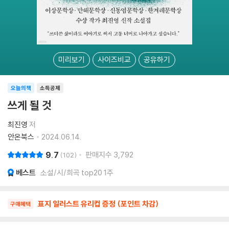
미리보기
사이즈비교
공유하기
오늘의책
소득공제
쓰게 될 것
최진영
저
안온북스
2024.06.14.
9.7
판매지수
3,792
102
베스트
소설/시/희곡 top20 1주
표지 일러스트 유리컵 증정 (포인트 차감)
구매혜택