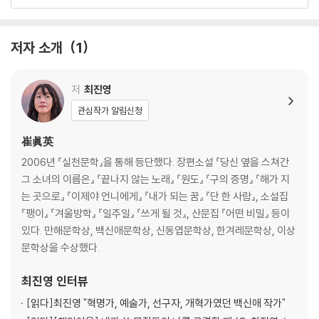
인터뷰_ 그래서 계속 쓸 수 있어요
작가의 말
저자 소개
1
저
최진영
관심작가 알림신청
崔眞英
2006년 『실천문학』을 통해 등단했다. 장편소설 『당신 옆을 스쳐간
그 소녀의 이름은』 『끝나지 않는 노래』 『원도』 『구의 증명』 『해가 지
는 곳으로』 『이제야 언니에게』 『내가 되는 꿈』 『단 한 사람』, 소설집
『팽이』 『겨울방학』 『일주일』 『쓰게 될 것』, 산문집 『어떤 비밀』 등이
있다. 만해문학상, 백신애문학상, 신동엽문학상, 한겨레문학상, 이상
문학상을 수상했다.
최진영
인터뷰
[읽다]
최진영 "혁명가, 예술가, 선구자, 개혁가였던 백신애 작가"