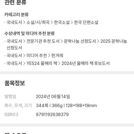
관련 분류
카테고리 분류
국내도서
소설/시/희곡
한국소설
한국 단편소설
수상내역 및 미디어 추천 분류
국내도서
전문기관 추천 도서
문학나눔 선정도서
2025 문학나눔
선정도서
국내도서
미디어 추천
한겨레
국내도서
YES24 올해의 책
2024년 올해의 책 후보도서
품목정보
발행일
2024년 06월 14일
쪽수, 무게, 크기
344쪽 | 366g | 128*188*18mm
ISBN13
9791192638379