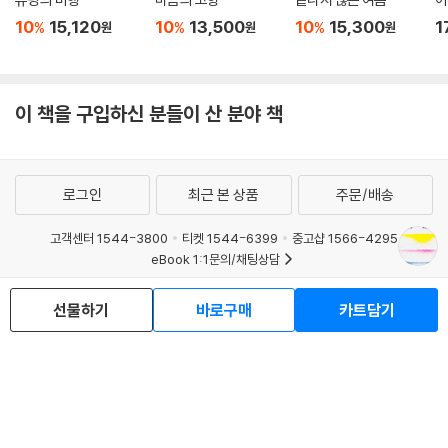
10
15,120
10
13,500
10
15,300
1
%
%
%
원
원
원
이 책을 구입하신 분들이 산 분야 책
로그인
최근 본 상품
주문/배송
고객센터 1544-3800
티켓 1544-6399
중고샵 1566-4295
eBook 1:1문의/채팅상담
예스이십사(주) 사업자 정보
선물하기
바로구매
카트담기
이용약관
개인정보처리방침
청소년보호정책
PC버전
회사소개
거래처관계자께
도서홍보
광고
Copyright © YES24 Corp. All Rights Reserved.
MATOM9