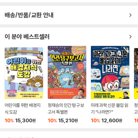
배송/반품/교환 안내
이 분야 베스트셀러
어린이를 위한 배경지
정재승의 인간 탐구 보
미래 과학 신문 몰입 읽
정
식 도감
고서 특별편
기 “나라면?”
고
10
15,300
10
15,210
10
12,600
1
%
%
%
원
원
원