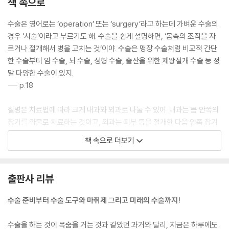
책 속으로
수술은 영어로는 ‘operation’ 또는 ‘surgery’라고 하는데 가벼운 수술의
경우 ‘시술’이라고 부르기도 해. 수술을 쉽게 설명하면, ‘몸속의 조직을 자
르거나 절개해서 병을 고치는 것’이야. 수술은 맹장 수술처럼 비교적 간단
한 수술부터 암 수술, 뇌 수술, 성형 수술, 출산을 위한 제왕절개 수술 등 정
말 다양한 수술이 있지.
--- p.18
질병은 치료법에 따라 크게 내과와 외과로 나눌 수 있어. 내과는 몸 안쪽의
장기를 약물로 치료하는 것이고, 외과는 피부 등을 절개한 다음 안쪽 장기
를 수술로 치료하는 거야.
책 속으로 더보기
--- p.20
수술하는 의사들은 배의 선장과 비슷해. 수술실에서 의사의 판단은 환자를
출판사 리뷰
살리기도 하고 죽게도 만들 수 있기 때문이지. 하지만 암 수술에서는 그 판
단을 내리는 사람이 외과의사만은 아니야. 중요한 사람이 또 있지. 바로 병
수술 준비부터 수술 도구와 마취제 그리고 미래의 수술까지!
리과 의사야.
--- p.30
수술을 하는 것이 목숨을 거는 것과 같았던 과거와 달리, 지금은 하루에도