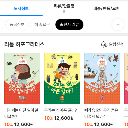
리뷰/한줄평
도서정보
배송/반품/교환
8
품목정보
책 속으로
출판사 리뷰
리틀 히포크라테스
알림신청
뇌에서는 어떤 일이 일
우리는 왜 아픈 걸까?
뼈가 없으면 우리 몸은
우
어날까?
어떻게 될까?
는
10
12,600
%
원
10
12,600
10
12,600
1
%
%
원
원