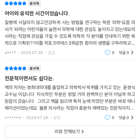
종이책
아이와 유익한 시간이었습니다.
질병에 시달리지 않고건강하게 사는 방법을 연구하는 학문 의학!요즘 의
사가 되려는 어린이들이 늘면서 의학에 대한 관심도 높아지고 있는데요의
사라는 직업에 관심을 가질 수 있도록 의학의 각 분야를 안내하기 위한 목
적으로 기획된??리틀 히포크라테스3위급한 환자의 생명을 구하라학교만
졸업한다고 바로 의사가 되는 것은 아니죠~수술을 할지 말지를 결정하는
d***7
2024.07.26.
신고
0
댓글
0
과정은 상당히 복잡하
종이책
전문적이면서도 쉽다는.
책의 저자는 경희대의대를 졸업하고 의학박사 학위를 가지고 있는 윤경식
교수님 이십니다. 지식적인 부분은 정말 거의 완벽하신 분이 아닐까 하고
믿음이 갔습니다. 그리고 책을 읽으며 특히 눈에 띄었던 부분은 바로 애니
메이션이었는데요. 물론 의사라는 직업이 충분히 매력있는 전문직이지만,
책으로 만났을때 딱딱할수 있는 의학적 부분은 그림으로 정말 쉽게 풀어
c******r
2024.07.26.
신고
0
댓글
0
두었더라구요.
리뷰 전체보기