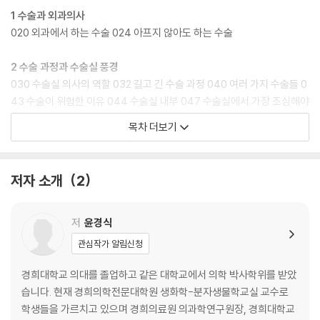
1 수술과 외과의사
020 외과에서 하는 수술 024 아프지 않아도 하는 수술
2 수술 과정과 수술실 풍경
030 수술실 의사의 역할 032 길고 긴 수술 과정 040 여러 가지 수술들 0
43 수술이 위험한 이유 044 수술실 내부 047 수술실에서 가장 조심해야
하는 감염 048 소독의 중요성을 강조한 제멜바이스
목차 더보기
3 통증을 없애 주는 마취제
056 마취의 역사 061 마취의 종류 063 마취 사고
저자 소개
2
4 로봇 수술과 수술실의 도구들
068 수술로봇 다빈치 072 놀라운 수술 도구들 077 진료과마다 특별한
저
윤경식
수술 도구들
관심작가 알림신청
5 수술의 발전과 미래
경희대학교 의대를 졸업하고 같은 대학교에서 의학 박사학위를 받았
082 수술의 역사 085 끔찍한 전두엽 절제술 088 예방을 위한 수술 089
습니다. 현재 경희의학전문대학원 생화학-분자생물학교실 교수로
우리나라 첫 번째 의사 091 우리나라에서 가장 많이 하는 수술 092 미래
학생들을 가르치고 있으며 경희의료원 의과학연구원장, 경희대학교