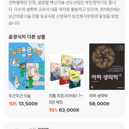
의 수술
산학협력단 단장, 글로벌 백신기술 선도사업단 부단장이기도 합니
다. 다수의 생화학 교과서 대표 역자로 활동하고 있으며, 2018년에는
100 맺음말│수술이 필요 없는 미래를 위해
보건의료기술 진흥 유공자로 선정되어 보건복지부장관 표창을 받았
습니다.
윤경식
의 다른 상품
두근두근 수술
리틀 히포크라테스 1~
하퍼 생화학
5권 세트
10
13,500
58,000
%
원
원
10
63,000
%
원