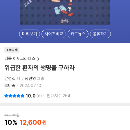
미리보기
사이즈비교
카드뉴스
공유하기
소득공제
리틀 히포크라테스
위급한 환자의 생명을 구하라
윤경식
저
정민영
그림
봄마중
2024.07.10.
10.0
판매지수
264
8
14,000
원
10
12,600