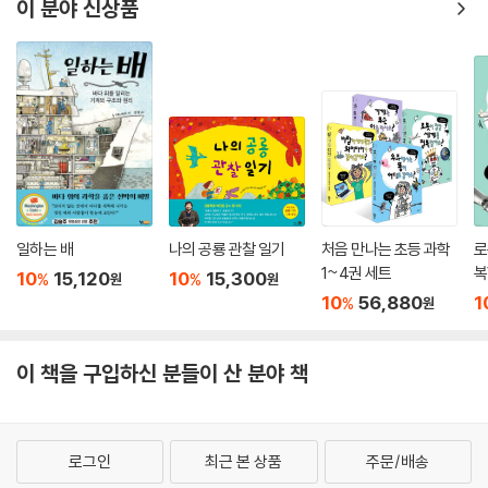
이 분야 신상품
일하는 배
나의 공룡 관찰 일기
처음 만나는 초등 과학
로
1~4권 세트
복
10
15,120
10
15,300
%
%
원
원
10
56,880
1
%
원
이 책을 구입하신 분들이 산 분야 책
로그인
최근 본 상품
주문/배송