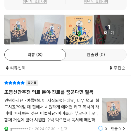
혜택 및 유의사항
혜택 및 유의사항
--- p.68
복도 빠르다. 이처럼 앞으로는 로봇 수술이 더욱 발달해 인공지능과 함께
새로운 세상을 열어가게 될 것이다.
뇌 수술을 많이 하는 신경외과에서는 섬세한 도구와 함께 뇌를 열어야 하
므로 톱이나 드릴도 필요해. 심장을 수술하는 흉부외과에서는 갈비뼈를 잘
1
〈리틀 히포크라테스〉시리즈는 어린이들이 의학에 관심을 가지고 인체와
라내야 하는 경우가 있어서 전기톱을 기본적으로 사용하지. 부러진 다리나
더보기
질병, 나아가 생명에 대해 생각해 보면서 의사라는 직업에 관심을 갖도록
팔 등을 수술하는 정형외과에서는 다리나 팔을 지지하는 고정도구들과 함
현직 의대 교수들이 주축이 되어 기획한 교양서입니다.
3
3
께 망치, 드라이버 등의 도구들을 써. 성형외과에서는 뼈를 깎는 일이 많아
서, 신경외과처럼 작고 다양한 드릴이 사용되지.
리뷰
8
한줄평
0
‘리틀 히포크라테스’ 시리즈
--- p.77
리뷰전체
추천순
인류의 역사와 더불어 시작된 의학은 질병에 시달리지 않고 건강하게 사는
최근에는 예방을 위한 수술을 하기도 해. 미국 할리우드 스타인 안젤리나
방법을 연구하는 학문이다. 의학은 크게 ‘기초의학’과 ‘임상의학’으로 나눌
졸리는 예방적 절제술을 받았어. 예방적 절제술이란 아직 질병이 발생하지
종이책
수 있는데 기초의학은 인체의 구조와 기능에 관한 기본적인 지식을 연구하
않았지만 발생할 가능성을 막기 위해 미리 수술로 제거하는 방법을 말해.
고, 임상의학은 환자의 질병을 진단하고 치료하는 방법을 공부한다. 사람
초등신간추천 의료 분야 진로를 꿈꾼다면 필독
--- p.88
의 생명을 다루는 의학은 어렵고 힘든 일이지만 그만큼 보람이 크고 매력
안녕하세요~여름방학이 시작되었는데요, 너무 덥고 힘
적이기도 하다.
드시죠?이럴 때 집에서 시원하게 에어컨 켜고 독서의 재
미래에는 로봇 수술이 더욱 보편화될 거야. 지금까지는 로봇 수술을 할 때
미에 빠져보는 것은 어떨까요?아이들과 부모님이 모두
환자의 몸에 구멍을 여러 개 냈다면 앞으로는 구멍을 1개로 줄일 수 있겠
최근 들어 의사가 되려는 어린이들이 늘면서 의학에 대한 관심도 높아지고
함께 거실에 앉아 시원한 수박 먹으면서 독서에 매진하는
지. 그러면 환자는 더 빨리 회복하고, 통증도 덜할 거야. 로봇 수술이 계속
있다. ‘리틀 히포크라테스’ 시리즈는 어린이들이 인체와 생명의 소중함을
것만 것 좋은 가정 환경은 없을거라 생각해요. 저도 아이
g********7
2024.07.30.
신고
0
댓글
0
해서 발전한 다면 아예 몸에 구멍을 내지 않는 수술법이 개발될 가능성도