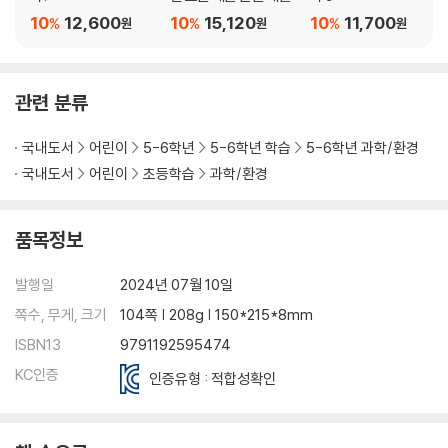
10
12,600
10
15,120
10
11,700
%
%
%
원
원
원
관련 분류
국내도서
어린이
5-6학년
5-6학년 학습
5-6학년 과학/환경
국내도서
어린이
초등학습
과학/환경
품목정보
발행일
2024년 07월 10일
쪽수, 무게, 크기
104쪽 | 208g | 150*215*8mm
ISBN13
9791192595474
KC인증
인증유형 : 적합성확인