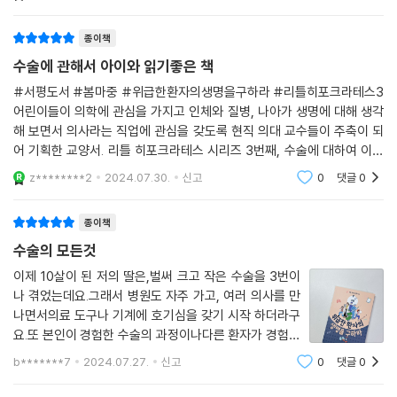
들과 함께 하루에 30분이라도 독서 환경을 만들어보려고
생각하고 의사라는 직업에 관심을 가질 수 있도록 의학의 각 분야를 안내
있어.
해요.부모님과 아이들이 함께 하는 독서 환경 조성
하기 위한 목적으로 기획되었다.
종이책
--- p.94
수술에 관해서 아이와 읽기좋은 책
#서평도서 #봄마중 #위급한환자의생명을구하라 #리틀히포크라테스3
어린이들이 의학에 관심을 가지고 인체와 질병, 나아가 생명에 대해 생각
해 보면서 의사라는 직업에 관심을 갖도록 현직 의대 교수들이 주축이 되
어 기획한 교양서. 리틀 히포크라테스 시리즈 3번째, 수술에 대하여 이야
기하고 있는 "위급한 환자의 생명을 구하라."를 소개합니다. 아이가 초등학
z********2
2024.07.30.
신고
0
댓글
0
생이 되면서 직업에 관해
종이책
수술의 모든것
이제 10살이 된 저의 딸은,벌써 크고 작은 수술을 3번이
나 겪었는데요.그래서 병원도 자주 가고, 여러 의사를 만
나면서의료 도구나 기계에 호기심을 갖기 시작 하더라구
요.또 본인이 경험한 수술의 과정이나다른 환자가 경험한
수술의 종류를 궁금해 했구요. 사실 그런 아이에게 추천할
b*******7
2024.07.27.
신고
0
댓글
0
도서가 무엇일지 막연했는데 전무했던 저에게 단비 같은
도서 '리틀 히포크라테스'가 있었던거예요!