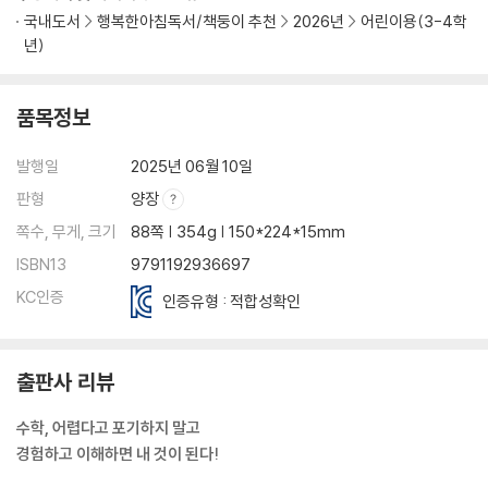
국내도서
행복한아침독서/책둥이 추천
2026년
어린이용(3-4학
년)
품목정보
발행일
2025년 06월 10일
판형
양장
쪽수, 무게, 크기
88쪽 | 354g | 150*224*15mm
ISBN13
9791192936697
KC인증
인증유형 : 적합성확인
출판사 리뷰
수학, 어렵다고 포기하지 말고
경험하고 이해하면 내 것이 된다!