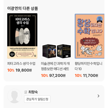
- 수학을 장착한 자전거
이광연
의 다른 상품
09 네가 어디 있는지 나는 다 알아!
- 위치는 수학이 잘 찾아!
10 우주는 어떤 모양일까?
- 우주 탐험가, 수학!
피타고라스 생각 수업
미술관에 간 과학자 개
황당하지만 수학입니
정증보판 에디션 세트
다 10
10
19,800
%
원
10
97,200
10
11,700
%
%
원
원
글
최향숙
관심작가 알림신청