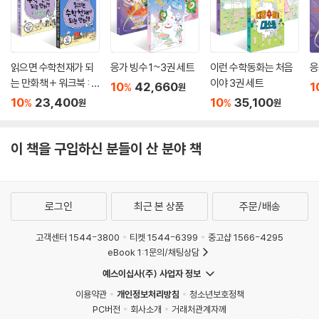
읽으면 수학천재가 되
응가 빙수 1~3권 세트
이런 수학동화는 처음
응
는 만화책 + 워크북 : 초
이야 3권 세트
10
42,660
1
%
원
등 B 세트
10
23,400
10
35,100
%
%
원
원
이 책을 구입하신 분들이 산 분야 책
로그인
최근 본 상품
주문/배송
고객센터 1544-3800
티켓 1544-6399
중고샵 1566-4295
eBook 1:1문의/채팅상담
예스이십사(주) 사업자 정보
이용약관
개인정보처리방침
청소년보호정책
PC버전
회사소개
거래처관계자께