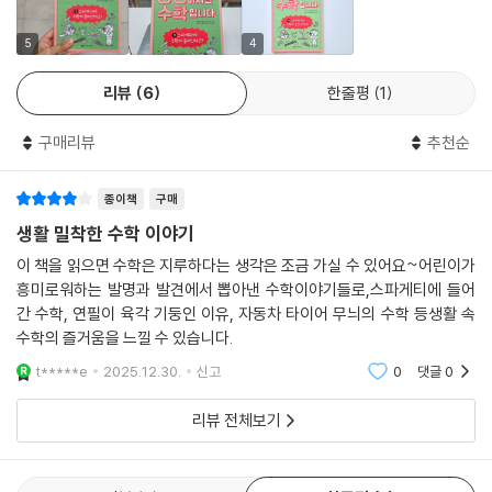
《황당하지만 수학입니다》 1~5권에서 이그노벨상 수상자들의 연구를 수
와 연산, 패턴, 규칙성과 함수, 통계, 도형과 측정 다섯 분야로 나누어 살핀
5
4
바 있다. 6~10권에서는 우리 주변의 흥미로운 주제를 중심으로 황당하지
만 재미있고 쉬운 수학 이야기를 풀어낸다. 그 네 번째인 9권의 주제는 바
리뷰
6
한줄평
1
로 ‘발명과 발견’이다. 연필은 왜 육각기둥이 많을까? 자동차 타이어 무늬
에도 수학이 들어간다고? 우주 탐험도 수학이 앞장서서 이끌고 있어? ……
구매리뷰
추천순
작고 유용한 연필부터 넓고 신비한 우주까지, 탐험가라도 된 듯 하나하나
파헤치다 보면 수학으로 온갖 궁금증을 풀어낼 수 있다. 어린이들을 꼭 닮
종이책
구매
은 친구 ‘나’와 언제 어디서든 수학을 떠올리는 ‘파이쌤’과 함께, 황당하지
생활 밀착한 수학 이야기
만 재미있고 쉬운 수학의 세계로 들어가 보자!
이 책을 읽으면 수학은 지루하다는 생각은 조금 가실 수 있어요~어린이가
흥미로워하는 발명과 발견에서 뽑아낸 수학이야기들로,스파게티에 들어
〈황당하지만 수학입니다〉시리즈는 6권 게임과 스포츠 편 《이 세상은 어쩌
간 수학, 연필이 육각 기둥인 이유, 자동차 타이어 무늬의 수학 등생활 속
면 네모?》를 시작으로, 7권 무기와 전쟁 편 《나폴레옹이 수학 천재라
수학의 즐거움을 느낄 수 있습니다.
고?》, 8권 추리와 탐정 편 《확률이 우리 동네 해결사라고?》, 9권 발명과
t*****e
2025.12.30.
신고
0
댓글
0
발견 편 《스파게티에 수학이 들어간다고?》에 이어 예술과 건축 편을 시리
즈의 마지막 권으로 출간할 계획이다.
리뷰 전체보기