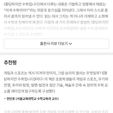
〈황당하지만 수학입니다〉에서 다루는 내용은 기발하고 엉뚱해서 때로는
“이게 수학이야?”라는 의문과 호기심을 자아낸다. 그래서 아이 스스로 혼
자서 끝까지 읽어낼 수 있다. 읽는 데서 그치는 게 아니라 이해하고 소화해
서 수학과 친해지게 해 준다. 다음의 세 가지 전제에서 출발한 〈황당하지만
수학입니다〉시리즈는 수학적 사고력과 문제해결력은 물론 수학 문해력까
지 키울 수 있도록 구성했다.
출판사 리뷰 더보기
1. 수학은 어디에나 있다!
수학은 교과서나 어려운 책이나 연구실, 컴퓨터 속에만 있는 게 아니다. 우
추천평
리 가까이, 어디에나 있다. 아침에 일어나 잠들 때가지 우리가 접하는 모든
것에 수학 공식과 원리가 숨어 있다.
게임과 스포츠는 역시 이겨야 맛이지, 그럼 승리의 열쇠는 무엇일까? 《황
당하지만 수학입니다》이다! 이 책은 초등학생들이 게임과 스포츠, 무기와
2. 수학 역시 엉뚱한 상상에서 출발했다!
전쟁, 추리와 탐정, 발명·발견과 첨단 기술, 예술과 건축 속 창의적 수학 요
소를 재미있게 탐구하도록 구성했다.
지금까지 수학의 원리라고 밝혀진 것이나 공식은 모두 나, 주변, 세상을 이
- 전인호 (서울교육대학교 수학교육과 교수)
해해 보려는 호기심과 보다 우리 생활을 편리하게 하고 복잡한 것을 간단
하게 정리하려는 노력에서 출발했다. 작은 호기심, 엉뚱한 상상, 이해해 보
실제 사례를 통해 복잡한 수학 개념을 쉽게 이해할 수 있으며, 수학이 우리