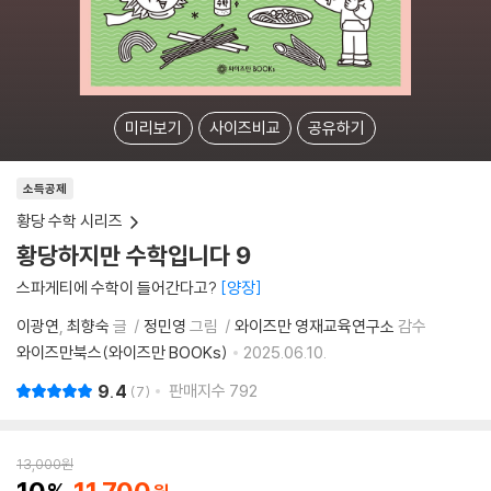
미리보기
사이즈비교
공유하기
소득공제
황당 수학 시리즈
황당하지만 수학입니다 9
스파게티에 수학이 들어간다고?
양장
이광연
최향숙
글
정민영
그림
와이즈만 영재교육연구소
감수
와이즈만북스(와이즈만 BOOKs)
2025.06.10.
9.4
판매지수
792
7
13,000
원