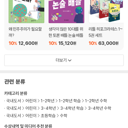
왜 민주주의가 필요할
생각이 많은 10대를 위
리틀 히포크라테스 1~
까?
한 토론 배틀 논술 배틀
5권 세트
10
12,600
10
15,120
10
63,000
%
%
%
원
원
원
더보기
관련 분류
카테고리 분류
국내도서
어린이
1-2학년
1-2학년 학습
1-2학년 수학
국내도서
어린이
3-4학년
3-4학년 학습
3-4학년 수학
국내도서
어린이
초등학습
수학
수상내역 및 미디어 추천 분류