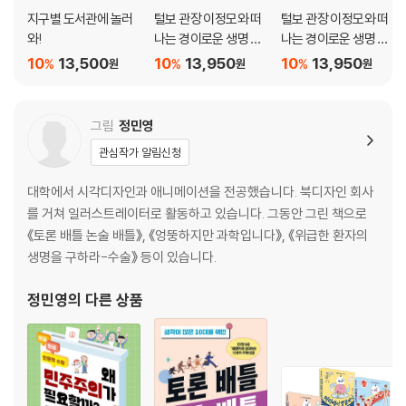
지구별 도서관에 놀러
털보 관장 이정모와 떠
털보 관장 이정모와 떠
와!
나는 경이로운 생명 탐
나는 경이로운 생명 탐
험 3
험 2
10
13,500
10
13,950
10
13,950
%
%
%
원
원
원
그림
정민영
관심작가 알림신청
대학에서 시각디자인과 애니메이션을 전공했습니다. 북디자인 회사
를 거쳐 일러스트레이터로 활동하고 있습니다. 그동안 그린 책으로
《토론 배틀 논술 배틀》, 《엉뚱하지만 과학입니다》, 《위급한 환자의
생명을 구하라-수술》 등이 있습니다.
정민영
의 다른 상품