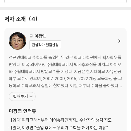
- 병뚜껑에 담긴 21과 삼각형
04 지도가 왜 이래?
저자 소개
4
- 수학 없인 못 그릴 지도!
글
이광연
05 스파게티에 필요한 수학 한 스푼!
관심작가 알림신청
- 요리는 위대한 발명
성균관대학교 수학과를 졸업한 뒤 같은 학교 대학원에서 박사학위를
받았다. 미국 와이오밍 주립대학교에서 박사후과정을 마치고 아이오
06 다음엔 초록불, 그다음엔 좌회전!
와 주립대학교에서 방문교수를 지냈다. 지금은 한서대학교 자유전공
학부 교수로 있으며, 2007, 2009, 2015, 2022 개정 교육과정 중·고
- 복잡한 신호등도 수학이 해결사!
등학교 수학교과서 집필에 참여했다. 어릴 때부터 수학을 좋아했다.
어려운 문제와 씨름하다가 어느 순간 정답을 맞혔을 때 느끼는 쾌감
펼쳐보기
07 자율 학습을 15분 일찍 끝내는 방법
과 감동 때문에 수학에 빠져 살았다. 수학자로 살면서 세상을 더 재미
있게 볼 수 있는 눈이 생겼다. 수학을 가르치는 사람으로서 사람들에
이광연
인터뷰
- 시계는 수학이 발명했어!
게 재미있는 수학을 알려야 한다는 소명을 가지
[읽다]
피타고라스부터 아이슈타인까지…수학자의 생각 지도
08 자전거에 뭐가 빠졌을까?
[읽다]
이광연 “졸업 후에도 우리가 수학을 해야 하는 이유”