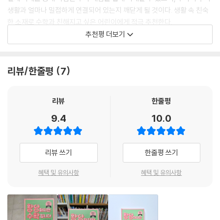
려는 노력에서 출발한 작은 시도들이 모이고 쌓여 수학 공식과 원리로 입
생활과 얼마나 밀접하게 연결되어 있는지 깨닫게 될 것이다. 생활 속 친숙
증된 것이다.
한 소재로 수학과 친해지고 싶은 어린이에게 적극 추천한다.
추천평 더보기
3. 수학은 이해하면 쉬워지고 쉬워지면 좋아진다!
- 이종락 (성균관대학교 수학과 교수)
수학을 어려워하는 아이들도 재미있고 친근한 주제로 접근하면 수학을 이
이 책의 제목대로 황당하지만 일상생활 속에 많은 것이 수학이라고 느낄
리뷰/한줄평
7
해할 수 있어 수학을 좋아하게 되고 수학 문해력을 갖추게 된다.
때가 많다. 《황당하지만 수학입니다》는 부담 없이 펼쳐서 수학을 쉽고 재
미있게 깨달을 수 있도록 구성됐다. 수학을 재미없고 어려운 과목이라고
하품부터 나는 지루한 수학,
생각하는 아이도 수학의 재미에 푹 빠져들게 된다.
리뷰
한줄평
발명과 발견을 주제 삼아 살피다 보면
- 박기섭 (서울신학대학교 IT융합소프트웨어학과 교수)
9.4
10.0
어느 샌가 가까워진다!
‘수학’ 하면 갑자기 머릿속이 하얗게 되거나, 지루함에 하품부터 난다는 어
리뷰 쓰기
한줄평 쓰기
린이가 많다. 하지만 좋아하는 게임이나 스포츠, 흥미로운 무기와 전쟁 이
야기, 손에 땀을 쥐게 하는 추리와 탐정, 알고 보면 엄청난 발명과 발견 들
혜택 및 유의사항
혜택 및 유의사항
을 마주할 때는 정반대가 된다. 수학에 둘러싸여 살아가면서도 정작 수학
인지 알지 못할 뿐, 다가서서 이해하려 노력한다면 세상을 바라보는 시야
를 확연히 넓힐 수 있다.