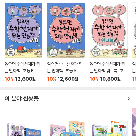
읽으면 수학천재가 되
읽으면 수학천재가 되
읽으면 수학천재가 되
읽
는 만화책 : 초등 B
는 만화책 : 초등 A
는 만화책 워크북 : 초등
는
A
B
10
12,600
10
12,600
10
10,800
1
%
%
%
원
원
원
이 분야 신상품