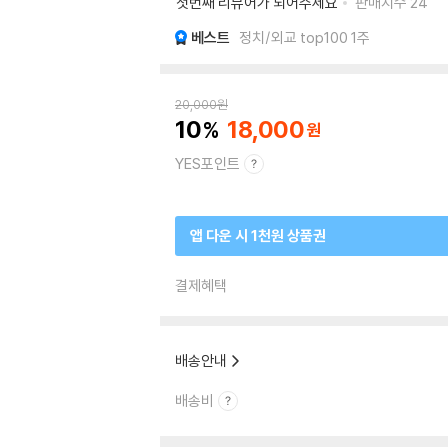
첫번째 리뷰어가 되어주세요
판매지수
24
베스트
정치/외교 top100 1주
20,000
원
10
18,000
YES포인트
앱 다운 시 1천원 상품권
결제혜택
배송안내
배송비