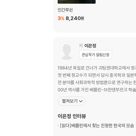
인간루쉰
3
8,240
%
원
저
이은정
관심작가 알림신청
1984년 독일로 건너가 괴팅겐대학교에서 정치
첫 번째 정교수가 되면서 당시 중국학과 일본
전 분야를 사회과학적 방법론으로 연구하는 한
00년 역사를 가진 베를린-브란덴부르크 학술
펼쳐보기
이은정
인터뷰
[읽다]
베를린에서 찾는 진정한 한국의 모습