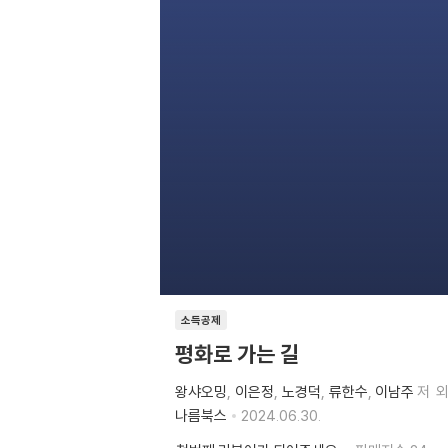
소득공제
평화로 가는 길
왕샤오밍
이은정
노경덕
류한수
이남주
저
외
나름북스
2024.06.30.