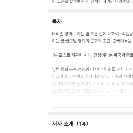
와 실천을 살펴보면서, 긴박한 세계정세의 변화 
목차
머리말 평화로 가는 법 혹은 길에 대하여_백원
여는 글 글로벌 평화의 문화적 조건: 중국대륙
1부 포스트 지구화 시대, 전쟁이라는 파국과 출
유럽 평화 구축 경험과 아시아: 평화를 위한 기
우크라이나 전쟁과 러시아의 길: 러시아의 전쟁
[논평] 평화를 원하면 민주주의가 아니라 평화
[논평] 푸틴은 왜 모험을 선택했는가_류한수
2부 정전체제에서 평화체제로, 한반도 평화는 
한반도 위기의 성격과 출구_이남주
저자 소개
14
과학기술과 교육을 매개로 한 새로운 남북관계를