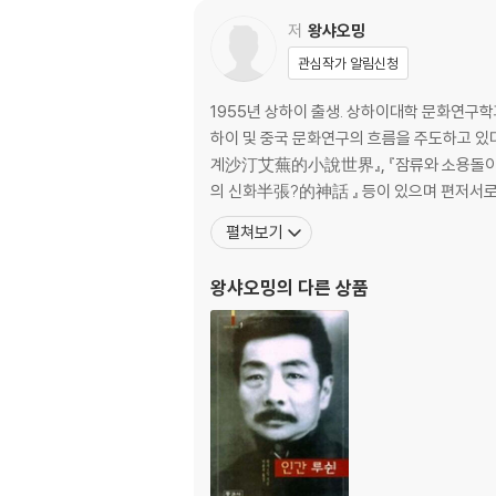
한반도 평화 불/가능성과 멸망의 정동_김성경
[논평] 절박한 시대, 연대의 실마리를 찾자_홍
저
왕샤오밍
관심작가 알림신청
3부 평화의 세기를 위한 단절과 전환의 기획
1955년 상하이 출생. 상하이대학 문화연구
해협을 넘어 평화로 가는 길: 중국, 대만의 사이
하이 및 중국 문화연구의 흐름을 주도하고 있다
평화에 반한 죄_이케가미 요시히코
계沙汀艾蕪的小說世界』, 『잠류와 소용돌이潛
‘단절’과 다른 평화_백원담
의 신화半張?的神話 』 등이 있으며 편저서로
[논평] ‘평화 아시아’로 가는 관건_박철현
펼쳐보기
[논평] 평화를 지향하는 새로운 정치 주체의 탄
왕샤오밍
의 다른 상품
저자 소개