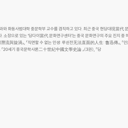
석률
학과와 화둥사범대학 중문학부 교수를 겸직하고 있다. 최근 중국 현당대現當代 
_천신싱
. 소장으로 있는 ‘당다이當代 문화연구센터’는 중국 문화연구의 주요 진지 중 
流與旋渦』, 『직면할 수 없는 인생: 루쉰전无法直面的人生: 魯迅傳』, 『
 『20세기 중국문학사론二十世紀中國文學史論 』(3권), 『당
생_김도민