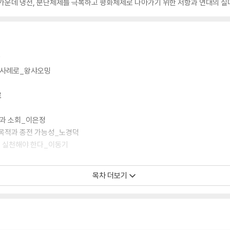
가운데 냉전, 분단체제를 극복하고 평화체제로 나아가기 위한 저항과 연대의 실마
담
을 사례로_왕샤오밍
로
억과 소회_이은정
 목적과 종전 가능성_노경덕
를 실천해야 한다_이동기
목차 더보기
가능한가
 위한 시론_강호제