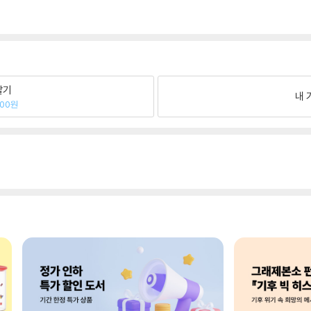
팔기
내 
800원