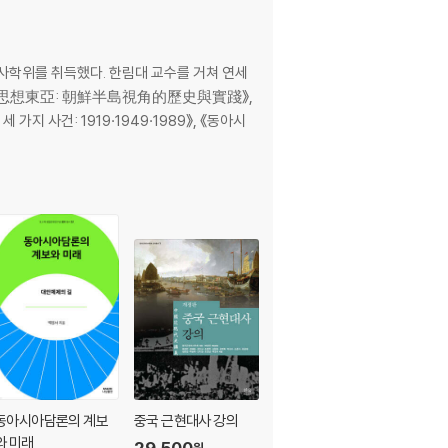
학위를 취득했다. 한림대 교수를 거쳐 연세
으로 《思想東亞: 朝鮮半島視角的歷史與實踐》,
 사건: 1919·1949·1989》, 《동아시
동아시아담론의 계보
중국 근현대사 강의
개벽의 사상사
와 미래
29,500
5
20,900