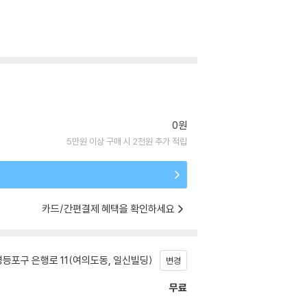
0원
5만원 이상 구매 시 2천원 추가 적립
카드/간편결제 혜택을 확인하세요
등포구 은행로 11(여의도동, 일신빌딩)
변경
무료