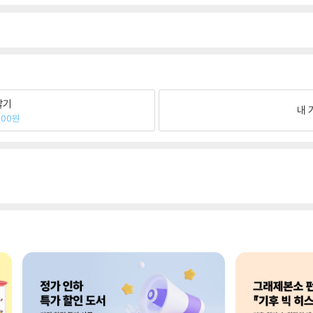
팔기
내 
000원