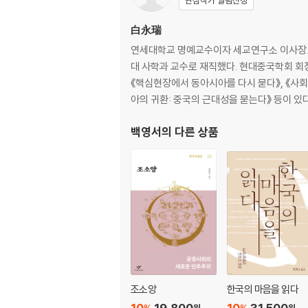
관심작가 알림신청
제6장 신통일론의 의의와 과제
白永瑞
참고문헌
연세대학교 명예교수이자 세교연구소 이사장.
대 사학과 교수로 재직했다. 현대중국학회 
《핵심현장에서 동아시아를 다시 묻다》, 《사회인
아의 귀환: 중국의 근대성을 묻는다》 등이 있다
백영서
의 다른 상품
조소앙
한국의 마음을 읽다
10
19,800
10
31,500