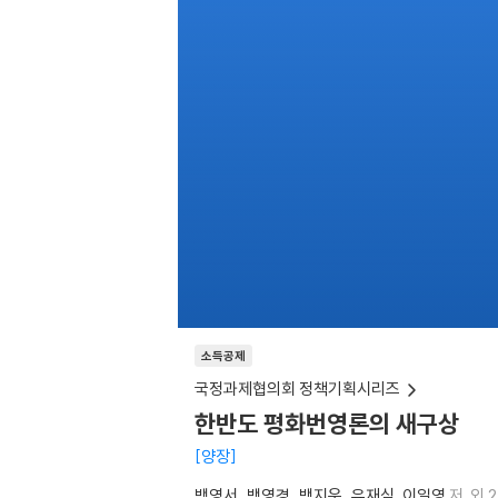
소득공제
국정과제협의회 정책기획시리즈
한반도 평화번영론의 새구상
양장
백영서
백영경
백지운
유재심
이일영
저
외 