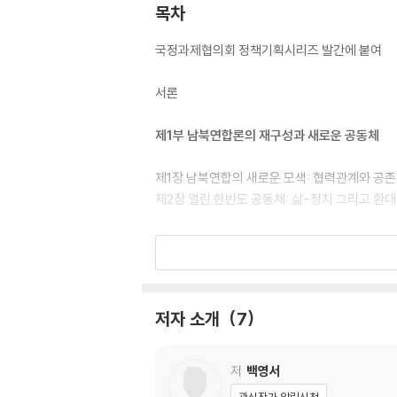
목차
국정과제협의회 정책기획시리즈 발간에 붙여
서론
제1부 남북연합론의 재구성과 새로운 공동체
제1장 남북연합의 새로운 모색: 협력관계와 공
제2장 열린 한반도 공동체: 삶-정치 그리고 환
제2부 새로운 남북관계 발전 비전
제3장 신한반도체제와 한반도경제
제4장 지속가능한 한반도: 스마트 생태도시 네
저자 소개
7
제3부 남북연합론의 심화와 확장
저
백영서
제5장 남북연합과 동아시아 협력