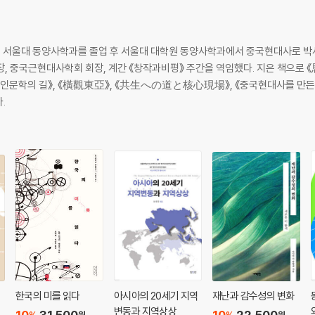
 서울대 동양사학과를 졸업 후 서울대 대학원 동양사학과에서 중국현대사로 박사
회장, 중국근현대사학회 회장, 계간 《창작과비평》 주간을 역임했다. 지은 책
문학의 길》, 《橫觀東亞》, 《共生への道と核心現場》, 《중국현대사를 만든 세 가지
.
한국의 미를 읽다
아시아의 20세기 지역
재난과 감수성의 변화
변동과 지역상상
10
31,500
10
22,500