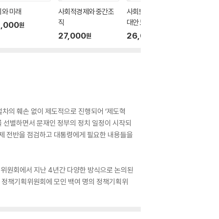
기와 미래
사회적경제와 중간조
사회보장제도 진단과
포용과 
직
대안 모색
책
,000
원
27,000
26,000
24,0
원
원
절차의 훼손 없이 제도적으로 진행되어 ‘제도혁
를 선별하면서 문재인 정부의 정치 일정이 시작되
과제 전반을 점검하고 대통령에게 필요한 내용들을
획위원회에서 지난 4년간 다양한 방식으로 논의된
의 정책기획위원회에 모인 백여 명의 정책기획위