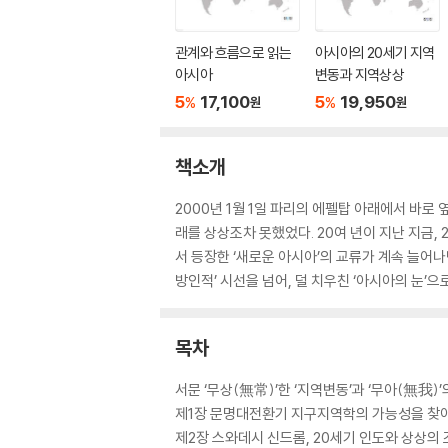
관계와 흐름으로 읽는
아시아의 20세기 지역
아시아
변동과 지역상상
5
17,100
5
19,950
%
%
원
원
책소개
2000년 1월 1일 파리의 에펠탑 아래에서 바로
래를 상상조차 못했었다. 20여 년이 지난 지금,
서 등장한 ‘새로운 아시아’의 교류가 계속 늘어나면
방인적’ 시선을 넘어, 덜 치우친 ‘아시아의 눈’으
목차
서문 ‘무상(無常)’한 ‘지역변동’과 ‘무아(無我)’
제1장 문명대전환기 지구지역학의 가능성을 찾아
제2장 스와데시 신드롬, 20세기 인도와 상상의