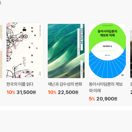
.
한국의 미를 읽다
재난과 감수성의 변화
동아시아담론의 계보
와 미래
10
31,500
10
22,500
%
%
원
원
5
20,900
%
원