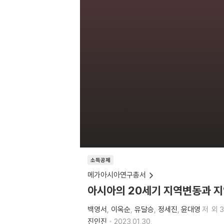
소득공제
메가아시아연구총서
아시아의 20세기 지역변동과 
백영서
이옥순
유달승
정세진
윤대영
저
외 
진인진
2023.01.30.