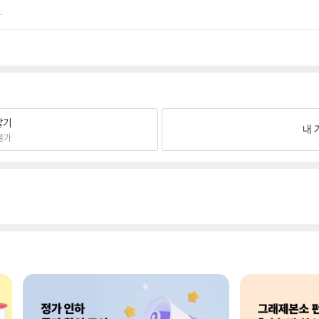
.
팔기
내 
불가