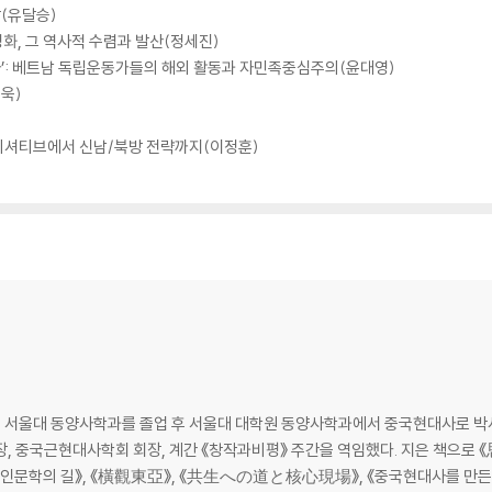
(유달승)
화, 그 역사적 수렴과 발산(정세진)
림자’: 베트남 독립운동가들의 해외 활동과 자민족중심주의(윤대영)
욱)
이니셔티브에서 신남/북방 전략까지(이정훈)
 서울대 동양사학과를 졸업 후 서울대 대학원 동양사학과에서 중국현대사로 박사
회장, 중국근현대사학회 회장, 계간 《창작과비평》 주간을 역임했다. 지은 책
문학의 길》, 《橫觀東亞》, 《共生への道と核心現場》, 《중국현대사를 만든 세 가지