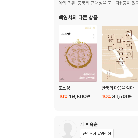
아의 귀환: 중국의 근대성을 묻는다》 등이 있다
백영서
의 다른 상품
조소앙
한국의 마음을 읽다
10
19,800
10
31,500
%
%
원
원
저
이옥순
관심작가 알림신청