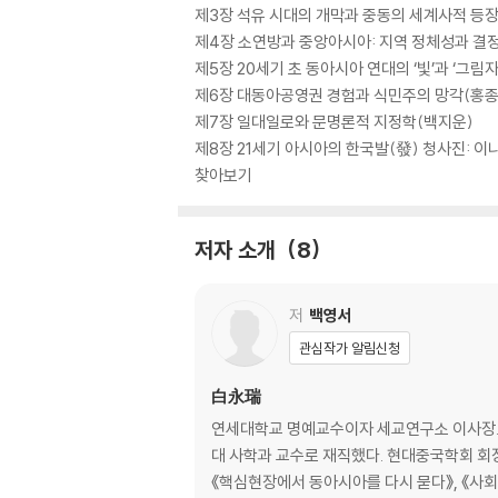
제3장 석유 시대의 개막과 중동의 세계사적 등장
제4장 소연방과 중앙아시아: 지역 정체성과 결정
제5장 20세기 초 동아시아 연대의 ‘빛’과 ‘그
제6장 대동아공영권 경험과 식민주의 망각(홍종
제7장 일대일로와 문명론적 지정학(백지운)
제8장 21세기 아시아의 한국발(發) 청사진: 
찾아보기
저자 소개
8
저
백영서
관심작가 알림신청
白永瑞
연세대학교 명예교수이자 세교연구소 이사장.
대 사학과 교수로 재직했다. 현대중국학회 
《핵심현장에서 동아시아를 다시 묻다》, 《사회인