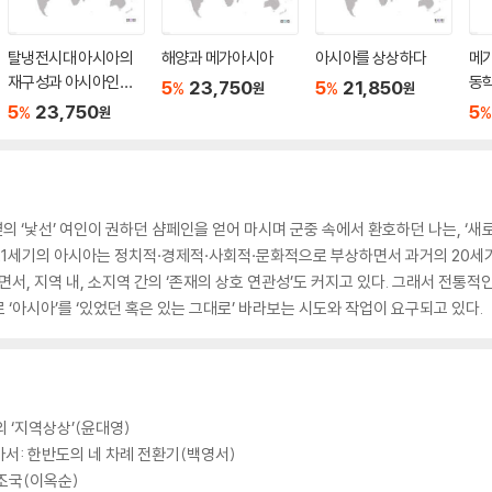
탈냉전시대 아시아의
해양과 메가아시아
아시아를 상상하다
메
재구성과 아시아인의
동
5
23,750
5
21,850
%
%
원
원
정체성
5
23,750
5
%
%
원
 옆의 ‘낯선’ 여인이 권하던 샴페인을 얻어 마시며 군중 속에서 환호하던 나는, ‘
 21세기의 아시아는 정치적·경제적·사회적·문화적으로 부상하면서 과거의 20세기
서, 지역 내, 소지역 간의 ‘존재의 상호 연관성’도 커지고 있다. 그래서 전통적인
로 ‘아시아’를 ‘있었던 혹은 있는 그대로’ 바라보는 시도와 작업이 요구되고 있다.
의 ‘지역상상’(윤대영)
서: 한반도의 네 차례 전환기(백영서)
 조국(이옥순)