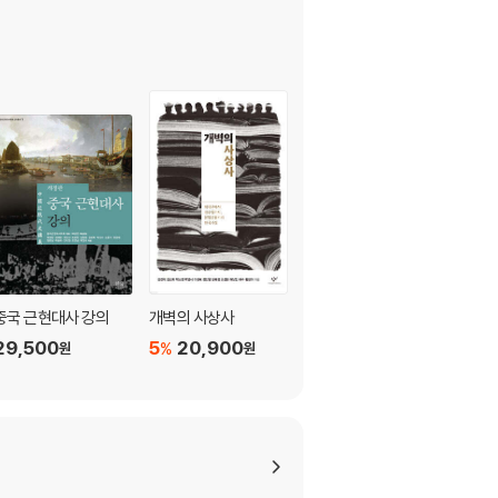
중국 근현대사 강의
개벽의 사상사
한반도 평화번영론의
새구상
29,500
5
20,900
%
원
원
22,000
원