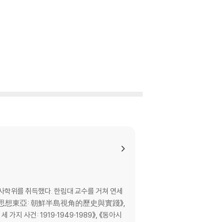
학위를 취득했다. 한림대 교수를 거쳐 연세
으로 《思想東亞: 朝鮮半島視角的歷史與實踐》,
 사건: 1919·1949·1989》, 《동아시