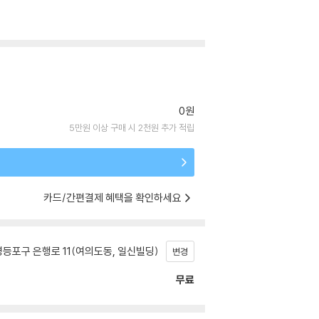
0원
5만원 이상 구매 시 2천원 추가 적립
카드/간편결제 혜택을 확인하세요
등포구 은행로 11(여의도동, 일신빌딩)
변경
무료