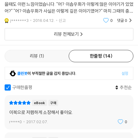
위한 것이기도 하다. 어린이들은 단지 내 이야기의 표면만을 이해할 수 있
을때도 이런 느낌이었습니다. "어? 이솝우화가 이렇게 많은 이야기가 있었
으며, 성숙한 어른이 되어서야 온전히 내 작품을 이해할 수 있기 때문이
어?" "어? 이솝우화가 사실은 이렇게 깊은 이야기였어?" 마치 그때의 충격
다.”라고 말할 만큼 환상의 세계를 그리되 현실을 담아내며 신랄한 풍자를
과 비슷하네요. 제가 아는 어린시절의 동화와는 확실히 다릅니다. 순화되
j*******3
2016.04.12.
신고
0
댓글
0
섞었다. 또 낭만주의의 환상적인 작품 세계를 계승한 것으로 행복한 결말
지 않고 좀더 어
만이 아닌 음산하고 기괴한 분위기를 풍기는 것들도 있다. 안데르센은 자
리뷰 전체보기
신의 삶을 바탕으로 이야기가 많아 동화임에도 불구하고 사실적인 감동을
전했고, 여기서 그치지 않고 환상 동화답게 재치와 유머를 곁들였다. 그래
서 안데르센의 동화를 읽으면 세월이 지날수록 인상 깊은 구절과 장면이
리뷰
1
한줄평
14
생생하게 떠오른다.
클린봇
이 부적절한 글을 감지 중입니다.
설정
추천의 글
구매한줄평
추천순
내 기억 속에는 안데르센의 동화가 문장과 단어로 남아 있는 것이 아니라,
그가 창조한 색색의 휘황찬란한 세상 그 자체가 온전히 들어 있으며, 너무
eBook
구매
나 잘 간직되어 있다. _헤르만 헤세
이북으로 저렴하게 소장해서 좋아요.
마법과 해리 포터는 잊으라. 오즈와 이상한 나라는 옆으로 잠시 치워두라.
r****0
2017.02.07.
0
덴마크 불멸의 동화들이 지닌 아름다움과 슬픔, 철학적 깊이를 탐색하라.
_마틴 가드너