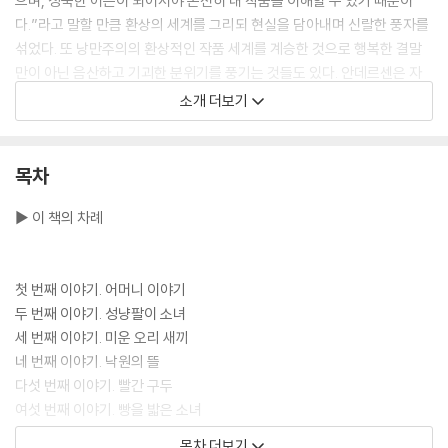
으며, 성숙한 어른이 되어서야 온전히 내 작품을 이해할 수 있기 때문이
다.”라고 말할 만큼 환상의 세계를 그리되 현실을 담아내며 신랄한 풍자를
섞었다. 또 낭만주의의 환상적인 작품 세계를 계승한 것으로 행복한 결말
만이 아닌 음산하고 기괴한 분위기를 풍기는 것들도 있다. 안데르센은 자
신의 삶을 바탕으로 이야기가 많아 동화임에도 불구하고 사실적인 감동을
소개 더보기
전했고, 여기서 그치지 않고 환상 동화답게 재치와 유머를 곁들였다. 그래
서 안데르센의 동화를 읽으면 세월이 지날수록 인상 깊은 구절과 장면이
생생하게 떠오른다.
목차
더클래식 세계문학 컬렉션 68권
▶ 이 책의 차례
삶과 죽음을 성찰한 모성애를 다룬 〈어머니 이야기〉외
안데르센의 대표 단편선
더클래식 세계문학 컬렉션 68권 《어머니 이야기》에는 안데르센이 남긴 1
첫 번째 이야기. 어머니 이야기
60여 편의의 작품 중에서도 명작인 작품을 엄선하였다. ‘죽음’에게 아이를
두 번째 이야기. 성냥팔이 소녀
빼앗긴 어머니의 위대한 여정 〈어머니 이야기〉, 가난과 추위에 떨며 성냥을
세 번째 이야기. 미운 오리 새끼
팔던 소녀 〈성냥팔이 소녀〉, 다른 오리들과는 달리 생긴 오리인〈미운 오리
네 번째 이야기. 낙원의 뜰
새끼〉등 총 열 편의 명작을 담았다. 안데르센의 대표작을 묶은 《어머니 이
다섯 번째 이야기. 빨간 구두
야기》를 통해 현실을 바탕으로 한 환상 세계를 경험하는 동시에 안데르센
여섯 번째 이야기. 빵을 밟은 소녀
이 전하는 삶의 진실을 깨닫게 된다. 특히 표제작 〈어머니 이야기〉를 읽고
목차 더보기