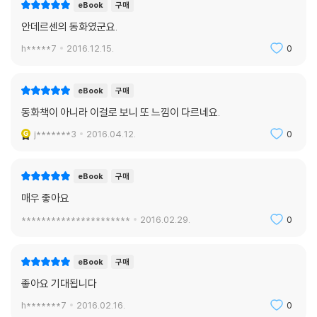
eBook
구매
안데르센의 동화였군요.
그의 힘, 섬세함, 창조적 천재성은 바로 자신의 영혼이 지닌 어두운 면을 받
아들이고 활용함으로써 나온 것이다. 동화작가 안데르센은 문학사상 가장
h*****7
2016.12.15.
0
위대한 리얼리스트 중 한 사람이다. _어슐러 K. 르 귄
eBook
구매
안데르센 동화는 세속성과 순진성을 결합시켜 너무나 감동적이고, 솔직하
고, 아름답다. _모리스 센닥
동화책이 아니라 이걸로 보니 또 느낌이 다르네요.
j*******3
2016.04.12.
0
eBook
구매
매우 좋아요
**********************
2016.02.29.
0
eBook
구매
좋아요 기대됩니다
h*******7
2016.02.16.
0