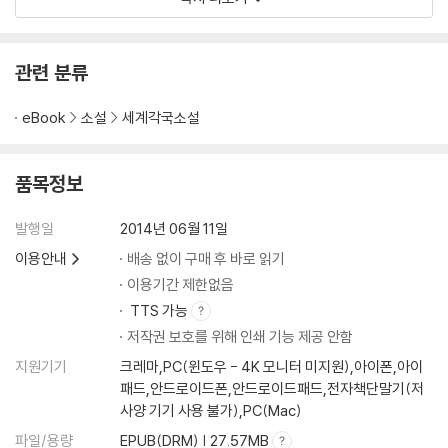
난 어린이들은 환상 동화가 주는 즐거움을 만끽하게 될 것이다. 어른들은
일곱 번째 이야기. 어린 이다의 꽃
이 작품 속에 담긴 삶과 죽음에 대한 철학과 강인한 모성애에 감동받을 것
여덟 번째 이야기. 하늘을 나는 가방
이다.
아홉 번째 이야기. 전나무
관련 분류
열 번째 이야기. 그림자
eBook
소설
세계각국소설
작품 해설
작가 연보
품목정보
발행일
2014년 06월 11일
이용안내
배송 없이 구매 후 바로 읽기
이용기간 제한없음
TTS 가능
저작권 보호를 위해 인쇄 기능 제공 안함
지원기기
크레마,PC(윈도우 - 4K 모니터 미지원),아이폰,아이
패드,안드로이드폰,안드로이드패드,전자책단말기(저
사양 기기 사용 불가),PC(Mac)
파일/용량
EPUB(DRM) | 27.57MB