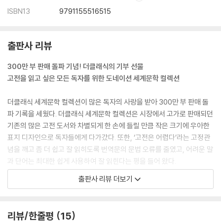
ISBN13
9791155516515
출판사 리뷰
300만 부 판매 돌파 기념! 더클래식의 기부 선물
고전을 읽고 싶은 모든 독자를 위한 도네이션 세계문학 컬렉션
더클래식 세계문학 컬렉션이 많은 독자의 사랑을 받아 300만 부 판매 돌
파 기록을 세웠다. 더클래식 세계문학 컬렉션은 시장에서 고가로 판매되던
기존의 많은 고전 도서와 차별되게 한 손에 들릴 만큼 작은 크기에 우아한
표지 디자인으로 독자들에게 다가갔다. 또한, ‘고전은 어렵다’라는 고정관
념을 깨고 좀 더 쉽고 잘 읽히도록 번역문의 문법 오류를 줄였고, 어려운 말
과 단어는 최대한 쉽게 사용하여 잘 읽힌다는 평을 들어 왔다.
출판사 리뷰 더보기
경제적이다! 예쁘다! 잘 읽힌다! 이 세 가지 요건을 충족한 더클래식 세계
문학 컬렉션은 현재 시장에서 독자들에게 많은 사랑을 받고 있다. 앞으로
도 꾸준히 양질의 세계문학을 발굴해 출간할 예정이며, 독자들의 사랑과
리뷰/한줄평
15
성원에 보답하고, 사회 환원에 앞장서고자 “더클래식 도네이션 세계문학