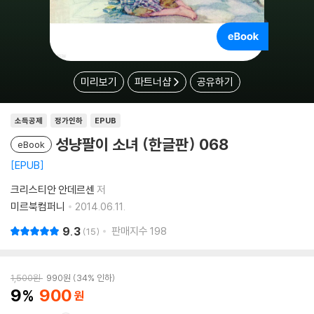
미리보기
파트너샵
공유하기
소득공제
정가인하
EPUB
성냥팔이 소녀 (한글판) 068
eBook
EPUB
크리스티안 안데르센
저
미르북컴퍼니
2014.06.11.
9.3
판매지수
198
15
1,500
원
990
원
34% 인하
9
900