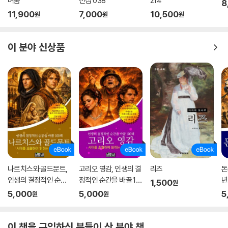
벼움
전집 038
214
8
11,900
7,000
10,500
원
원
원
이 분야 신상품
나르치스와 골드문트,
고리오 영감, 인생의 결
리즈
돈
인생의 결정적인 순간
정적인 순간을 바꿀 10
년
1,500
원
을 바꿀 100책
0책
순
5,000
5,000
5
원
원
이 책을 구입하신 분들이 산 분야 책