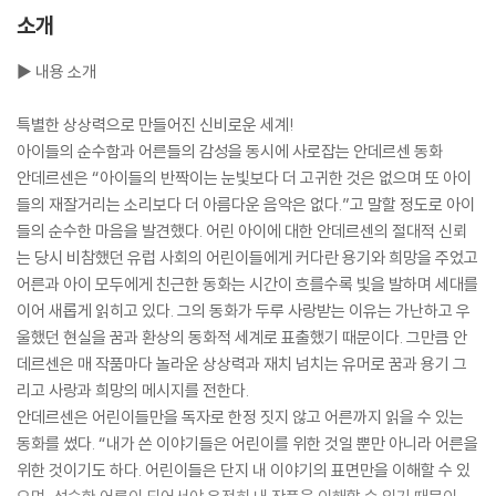
소개
▶ 내용 소개
특별한 상상력으로 만들어진 신비로운 세계!
아이들의 순수함과 어른들의 감성을 동시에 사로잡는 안데르센 동화
안데르센은 “아이들의 반짝이는 눈빛보다 더 고귀한 것은 없으며 또 아이
들의 재잘거리는 소리보다 더 아름다운 음악은 없다.”고 말할 정도로 아이
들의 순수한 마음을 발견했다. 어린 아이에 대한 안데르센의 절대적 신뢰
는 당시 비참했던 유럽 사회의 어린이들에게 커다란 용기와 희망을 주었고
어른과 아이 모두에게 친근한 동화는 시간이 흐를수록 빛을 발하며 세대를
이어 새롭게 읽히고 있다. 그의 동화가 두루 사랑받는 이유는 가난하고 우
울했던 현실을 꿈과 환상의 동화적 세계로 표출했기 때문이다. 그만큼 안
데르센은 매 작품마다 놀라운 상상력과 재치 넘치는 유머로 꿈과 용기 그
리고 사랑과 희망의 메시지를 전한다.
안데르센은 어린이들만을 독자로 한정 짓지 않고 어른까지 읽을 수 있는
동화를 썼다. “내가 쓴 이야기들은 어린이를 위한 것일 뿐만 아니라 어른을
위한 것이기도 하다. 어린이들은 단지 내 이야기의 표면만을 이해할 수 있