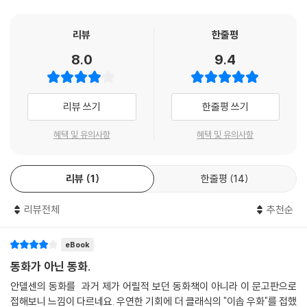
컬렉션”을 보다 경제적인 가격에 내놓게 되었다. 《어머니 이야기》를 더클
래식 도네이션 세계문학 컬렉션 68권으로 선보인다.
리뷰
한줄평
8.0
9.4
특별한 상상력으로 만들어진 신비로운 세계!
아이들의 순수함과 어른들의 감성을 동시에 사로잡는 안데르센 동화
리뷰 쓰기
한줄평 쓰기
안데르센은 “아이들의 반짝이는 눈빛보다 더 고귀한 것은 없으며 또 아이
들의 재잘거리는 소리보다 더 아름다운 음악은 없다.”고 말할 정도로 아이
혜택 및 유의사항
혜택 및 유의사항
들의 순수한 마음을 발견했다. 어린 아이에 대한 안데르센의 절대적 신뢰
는 당시 비참했던 유럽 사회의 어린이들에게 커다란 용기와 희망을 주었고
리뷰
1
한줄평
14
어른과 아이 모두에게 친근한 동화는 시간이 흐를수록 빛을 발하며 세대를
이어 새롭게 읽히고 있다. 그의 동화가 두루 사랑받는 이유는 가난하고 우
리뷰전체
추천순
울했던 현실을 꿈과 환상의 동화적 세계로 표출했기 때문이다. 그만큼 안
데르센은 매 작품마다 놀라운 상상력과 재치 넘치는 유머로 꿈과 용기 그
리고 사랑과 희망의 메시지를 전한다.
eBook
동화가 아닌 동화.
안데르센은 어린이들만을 독자로 한정 짓지 않고 어른까지 읽을 수 있는
안델센의 동화를 과거 제가 어릴적 보던 동화책이 아니라 이 문고판으로
동화를 썼다. “내가 쓴 이야기들은 어린이를 위한 것일 뿐만 아니라 어른을
접해보니 느낌이 다르네요. 우연한 기회에 더 클래식의 "이솝 우화"를 접했