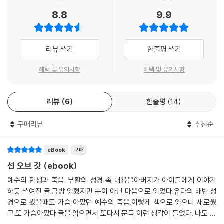
8.8
9.9
예수님의 탄생에서부터 부활까지의 일대기 재현
세계 최고의 베스트셀러 ‘성경’ 영화화 〈선 오브 갓〉
리뷰 쓰기
한줄평 쓰기
미국 드라마 중 성경을 그대로 재현했다는 평을 받고 있는 10부작 드라마
〈더 바이블〉이 흥행하자, 할리우드는 다시 한 번 종교영화 제작에 집중했
혜택 및 유의사항
혜택 및 유의사항
다. 그중 〈선 오브 갓〉은 〈더 바이블〉의 내용 중 예수의 일대기만 을 뽑아 성
경의 내용을 충실히 표현했다. 〈선 오브 갓〉은 예수의 탄생부터 삶과 죽음,
리뷰
6
한줄평
14
부활에 이르기까지의 내용을 거대한 스케일로 담아 내 미국 할리우드에서
개봉 첫 주 박스오피스 1위를 기록하며 큰 호평을 받았다.
구매리뷰
추천순
기독교 종교인들의 극찬!
- 놀라움 그 자체!, 단연 최고의 영화! -릭 워렌(미국 새들백교회 목사)
eBook
구매
- 하나님의 말씀을 그대로 담은 의미 있는 작품! 우리에게 하나님의 사랑
선 오브 갓 (ebook)
이 무엇인지 깨닫게 해 준다! -노창수(미국 남가주사랑의교회 목사)
예수의 탄생과 죽음. 부활의 성경 속 내용을아버지가 아이들에게 이야기
- 21세기 크리스천 문화의 새로운 장르를 열어 준 기념비적 작품! -박형은
하듯 쓰여진 글.금방 읽혔지만 눈이 아닌 마음으로 읽었다.유다의 배반.성
(미국 동양선교교회 목사)
경으로 봤을때도 가슴 아팠던 예수의 죽음.이렇게 책으로 읽으니 새로웠
고.또 가슴아팠다.글을 읽으면서 또다시 문득 이런 생각이 들었다. 나도 유
한국 대표 스타들의 추천!