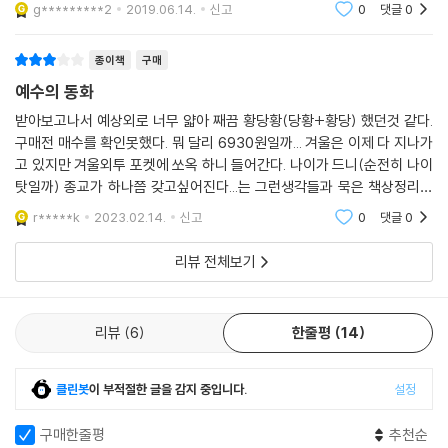
다처럼 주님을 배반했나. 베드로처럼 주님을 부정했나.지금까지의 내 삶을
g*********2
2019.06.14.
신고
0
댓글
0
- 글로 수없이 읽었던 내용을 직접 영화로 보니까 숨이 막힐 정도로 감동적
돌아보고 회개하
이었다. 정말 많은 분들이 보고 생각할 수 있는 기회가 되면 좋겠다. -박진
종이책
구매
영(작곡가 겸 가수)
예수의 동화
- 감동적으로 정말 잘 봤다. 성경 내용을 빠르게 영화로 보니 이해도 잘됐
다. 멋진 영화였다. -정겨운(배우)
받아보고나서 예상외로 너무 얇아 째끔 황당황(당황+황당) 했던것 같다.
- 성경을 보며 상상했던 장면들을 직접 볼 수 있는 뜨거움을 느낄 수 있는
구매전 매수를 확인못했다. 뭐 달리 6930원일까... 겨울은 이제 다 지나가
고 있지만 겨울외투 포켓에 쏘옥 하니 들어간다. 나이가 드니(순전히 나이
시간이었다. 모든 크리스천들이 반드시 봐야 할 영화고, 함께 보고 싶은 사
탓일까) 종교가 하나쯤 갖고싶어진다...는 그런생각들과 묵은 책상정리를
람들을 극장에 데리고 와서 봐야 할 영화다. -주영훈(작곡가)
하다 아주 예전 누군가한테 선물받은 성경책의 발견(?)으로 인해 이 책을
r*****k
2023.02.14.
신고
0
댓글
0
구매하게 됐다.
영화 개봉에 맞춰 찰스 디킨스의 《선 오브 갓, 예수-예수의 생애》를 더클
래식 세계문학 컬렉션에서 출간한다. 찰스 디킨스의 작품은 부모들이 자녀
리뷰 전체보기
들에게 이야기하듯 만들어진 작품으로 예수님의 생애를 이해하기 쉽게 씌
어 있다. 한국 기독교 종교계에서도 극찬을 받은 영화〈선 오브 갓〉의 내용
리뷰
6
한줄평
14
은 찰스 디킨스가 1846~1849년 사이 자신의 자녀들에게 물려주려고 쓴
《선 오브 갓, 예수-예수의 생애》와 비슷하다. 찰스 디킨스는 자신의 아이
들이 예수님의 삶과 가르침을 알고 받아들여 이웃을 용서하고 사랑하며 배
클린봇
이 부적절한 글을 감지 중입니다.
설정
려할 줄 아는 사람으로 성장하기를 바라는 마음에서 집필했기에 찰스 디킨
스는 출판이 되는 것을 반대했다고 한다. 오직 자손들에게만 읽히길 바랐
구매한줄평
추천순