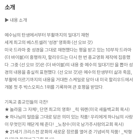
소개
▶ 내용 소개
예수님의 탄생에서부터 부활까지의 일대기 재현
세계 최고의 베스트셀러 ‘성경’ 영화화 〈선 오브 갓〉
미국 드라마 중 성경을 그대로 재현했다는 평을 받고 있는 10부작 드라마
〈더 바이블〉이 흥행하자, 할리우드는 다시 한 번 종교영화 제작에 집중했
다. 그중 〈선 오브 갓〉은 〈더 바이블〉의 내용 중 예수의 일대기만 을 뽑아 성
경의 내용을 충실히 표현했다. 〈선 오브 갓〉은 예수의 탄생부터 삶과 죽음,
부활에 이르기까지의 내용을 거대한 스케일로 담아 내 미국 할리우드에서
개봉 첫 주 박스오피스 1위를 기록하며 큰 호평을 받았다.
기독교 종교인들의 극찬!
★ 놀라움 그 자체!, 단연 최고의 영화! _릭 워렌(미국 새들백교회 목사)
★ 하나님의 말씀을 그대로 담은 의미 있는 작품! 우리에게 하나님의 사랑
이 무엇인지 깨닫게 해 준다! _노창수(미국 남가주사랑의교회 목사)
★ 21세기 크리스천 문화의 새로운 장르를 열어 준 기념비적 작품! _박형