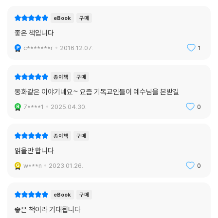
던 이 책은 그의 자손들이 소장하다가 1934년에야 비로소 세상에 공개되
었다.
eBook
구매
좋은 책입니다
c*******r
2016.12.07.
1
종이책
구매
동화같은 이야기네요~ 요즘 기독교인들이 예수님을 본받길
7****1
2025.04.30.
0
종이책
구매
읽을만 합니다.
w***n
2023.01.26.
0
eBook
구매
좋은 책이라 기대됩니다