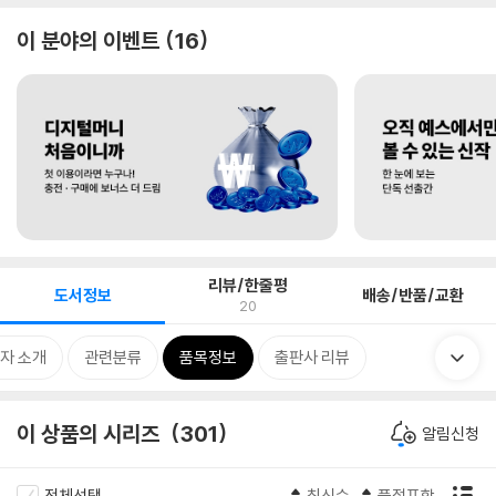
이 분야의 이벤트
16
리뷰/한줄평
도서정보
배송/반품/교환
20
자 소개
관련분류
품목정보
출판사 리뷰
이 상품의 시리즈
301
알림신청
전체선택
최신순
품절포함