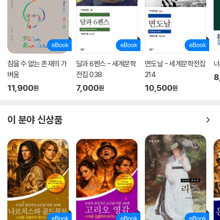
참을 수 없는 존재의 가
달과 6펜스 - 세계문학
면도날 - 세계문학전집
너
벼움
전집 038
214
8
11,900
7,000
10,500
원
원
원
이 분야 신상품