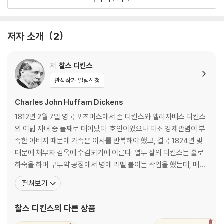
려할 줄 아는 사람으로 성장하기를 바라는 마음에서 집필했기에 찰스 디킨
제 8장
스는 출판이 되는 것을 반대했다고 한다. 오직 자손들에게만 읽히길 바랐
제 9장
던 이 책은 그의 자손들이 소장하다가 1934년에야 비로소 세상에 공개되
제 10장
저자 소개
2
었다.
제 11장
예수가 남긴 기적 같은 행적과 가르침
작품 해설
저
찰스 디킨스
찰스 디킨스가 창조한 단 하나뿐인 성경!
작가 연보
관심작가 알림신청
《선 오브 갓, 예수-예수의 생애》는 셰익스피어와 함께 영국의 대표적인 문
학가로 인정받은 대문호 찰스 디킨스가 자신의 자녀들에게 예수님의 생애
Charles John Huffam Dickens
와 교훈을 가르쳐주기 위하여 쓴 것이다. 찰스 디킨스는 자녀들에게 인생
1812년 2월 7일 영국 포츠머스에서 존 디킨스와 엘리자베스 디킨스
에 있어서 모델로 삼아야 할 분으로 예수님을 선택했고 그의 생애를 아주
의 여덟 자녀 중 둘째로 태어났다. 호인이었으나 다소 경제관념이 부
쉽게 풀어나가면서 신약성경의 내용을 근거로 하여 예수님 생애를 어린아
족한 아버지 때문에 가족은 이사를 반복해야 했고, 결국 1824년 빚
이들도 쉽게 이해하고 읽을 수 있게 했다.
때문에 채무자 감옥에 수감되기에 이른다. 열두 살의 디킨스는 홀로
더클래식 세계문학 컬렉션 71권 《선 오브 갓, 예수-예수의 생애》에는 찰
하숙을 하며 구두약 공장에서 병에 라벨 붙이는 작업을 했는데, 매일
스 디킨스가 신약성경에서 나오는 예수님의 행적을 11장으로 구성해 예수
10시간씩 일하며 주당 6실링을 받았던 이때의 혹독한 경험은 후일
펼쳐보기
님의 탄생과 어린 시절, 열두 제자들과 행한 가르침과 행적들을 아이들도
여러 작품의 토대가 되었다. 집안 형편으로 결국 학교를 그만두고 속
이해하기 쉽게 이야기하듯 전개된다. 찰스 디킨스의 자녀에 대한 사랑과
기술을 배워 의회 기자로 일했으나 문학에 대한 꿈을 접지 않았고, 18
찰스 디킨스
의 다른 상품
예수님의 행실을 본받기 위해 성경을 새롭게 쓴 작품, 《선 오브 갓, 예수-
33년 『먼슬리 매거진』에 첫 단편 「
예수의 생애》을 만나 보자.