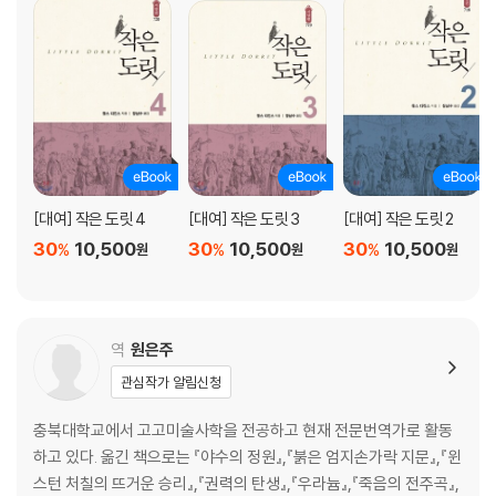
[대여] 작은 도릿 4
[대여] 작은 도릿 3
[대여] 작은 도릿 2
30
10,500
30
10,500
30
10,500
%
%
%
원
원
원
역
원은주
관심작가 알림신청
충북대학교에서 고고미술사학을 전공하고 현재 전문번역가로 활동
하고 있다. 옮긴 책으로는 『야수의 정원』,『붉은 엄지손가락 지문』,『윈
스턴 처칠의 뜨거운 승리』,『권력의 탄생』,『우라늄』,『죽음의 전주곡』,