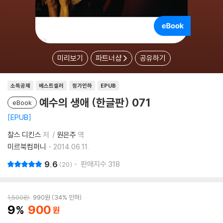
미리보기
파트너샵
공유하기
소득공제
베스트셀러
정가인하
EPUB
예수의 생애 (한글판) 071
eBook
EPUB
찰스 디킨스
저
원은주
역
미르북컴퍼니
2014.06.11.
9.6
판매지수
318
20
1,500
원
990
원
34% 인하
9
900