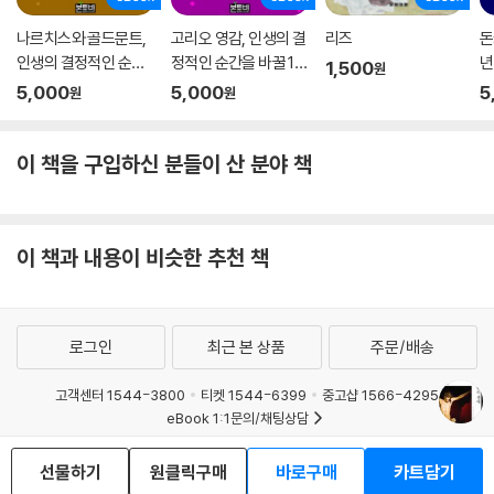
나르치스와 골드문트,
고리오 영감, 인생의 결
리즈
돈
인생의 결정적인 순간
정적인 순간을 바꿀 10
년
1,500
원
을 바꿀 100책
0책
순
5,000
5,000
5
원
원
이 책을 구입하신 분들이 산 분야 책
이 책과 내용이 비슷한 추천 책
로그인
최근 본 상품
주문/배송
고객센터 1544-3800
티켓 1544-6399
중고샵 1566-4295
eBook 1:1문의/채팅상담
예스이십사(주) 사업자 정보
선물하기
원클릭구매
바로구매
카트담기
이용약관
개인정보처리방침
청소년보호정책