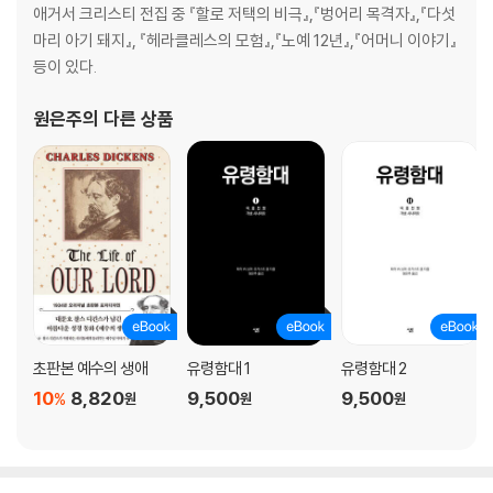
애거서 크리스티 전집 중 『할로 저택의 비극』,『벙어리 목격자』,『다섯
마리 아기 돼지』, 『헤라클레스의 모험』,『노예 12년』,『어머니 이야기』
등이 있다.
원은주
의 다른 상품
초판본 예수의 생애
유령함대 1
유령함대 2
10
8,820
9,500
9,500
%
원
원
원