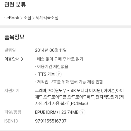
관련 분류
eBook
소설
세계각국소설
품목정보
발행일
2014년 06월 11일
이용안내
배송 없이 구매 후 바로 읽기
이용기간 제한없음
TTS 가능
저작권 보호를 위해 인쇄 기능 제공 안함
지원기기
크레마,PC(윈도우 - 4K 모니터 미지원),아이폰,아이
패드,안드로이드폰,안드로이드패드,전자책단말기(저
사양 기기 사용 불가),PC(Mac)
파일/용량
EPUB(DRM) | 23.74MB
ISBN13
9791155516737