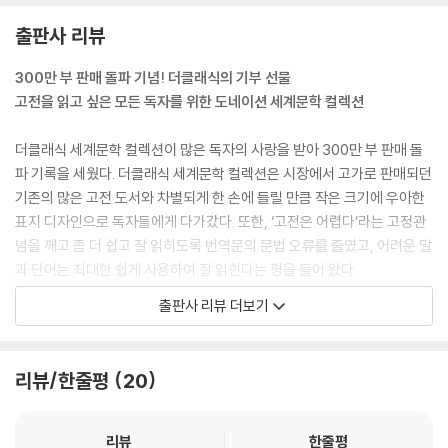
출판사 리뷰
300만 부 판매 돌파 기념! 더클래식의 기부 선물
고전을 읽고 싶은 모든 독자를 위한 도네이션 세계문학 컬렉션
더클래식 세계문학 컬렉션이 많은 독자의 사랑을 받아 300만 부 판매 돌
파 기록을 세웠다. 더클래식 세계문학 컬렉션은 시장에서 고가로 판매되던
기존의 많은 고전 도서와 차별되게 한 손에 들릴 만큼 작은 크기에 우아한
표지 디자인으로 독자들에게 다가갔다. 또한, ‘고전은 어렵다’라는 고정관
념을 깨고 좀 더 쉽고 잘 읽히도록 번역문의 문법 오류를 줄였고, 어려운 말
과 단어는 최대한 쉽게 사용하여 잘 읽힌다는 평을 들어 왔다.
출판사 리뷰 더보기
경제적이다! 예쁘다! 잘 읽힌다! 이 세 가지 요건을 충족한 더클래식 세계
문학 컬렉션은 현재 시장에서 독자들에게 많은 사랑을 받고 있다. 앞으로
도 꾸준히 양질의 세계문학을 발굴해 출간할 예정이며, 독자들의 사랑과
리뷰/한줄평
20
성원에 보답하고, 사회 환원에 앞장서고자 “더클래식 도네이션 세계문학
컬렉션”을 보다 경제적인 가격에 내놓게 되었다. 《선 오브 갓, 예수 ? 예수
의 생애》를 더클래식 도네이션 세계문학 컬렉션 71권으로 선보인다.
리뷰
한줄평