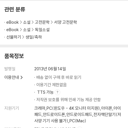
관련 분류
eBook
소설
고전문학
서양 고전문학
eBook
소설
독일소설
선물하기
생일/축하
품목정보
발행일
2013년 06월 14일
이용안내
배송 없이 구매 후 바로 읽기
이용기간 제한없음
TTS 가능
저작권 보호를 위해 인쇄 기능 제공 안함
지원기기
크레마,PC(윈도우 - 4K 모니터 미지원),아이폰,아이
패드,안드로이드폰,안드로이드패드,전자책단말기(저
사양 기기 사용 불가),PC(Mac)