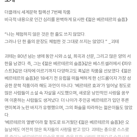
더클래식 세계문학 컬렉션 7번째 작품
비극적 내용으로 인간 심리를 완벽하게 묘사한 《젊은 베르테르의 슬픔》
“나는 체험하지 않은 것은 한 줄도 쓰지 않았다.
그러나 단 한 줄의 문장도 체험한 것 그대로 쓰지는 않았다.” _괴테
괴테는 80년 넘는 생애 동안 시와 소설, 희곡과 산문, 그리고 많은 양의 서
한을 남겼다. 즉, 그는 《젊은 베르테르의 슬픔》같은 베스트셀러에서 《파우
스트》같은 대작에 이르기까지 다양하고도 폭넓은 작품을 선보였다. 《젊은
베르테르의 슬픔》은 18세기 전 유럽을 떠들썩하게 한 신드롬이자 가장 성
공한 문학 작품이라 해도 과언이 아니다. ‘베르테르 효과’가 일어날 정도로
많은 사람들이 소설 속 자살을 시도했으며, 새로운 낭만적인 사랑을 꿈꾸
며 이혼하는 사람들도 생겨났다. 더 나아가 주인공 베르테르가 입던 푸른
연미복과 노란 바지가 유행했으며, 그의 화술을 따라하는 젊은이들도 많았
다.
‘베르테르의 열병’이라 할 정도로 뜨거웠던 《젊은 베르테르의 슬픔》은 오
늘날에도 여전히 많은 독자들의 사랑을 받고 있다. 괴테는 총으로 스스로
를 죽이는 베르테르의 모습을 통해, 죽음 또한 사랑의 열정으로 승화시켜