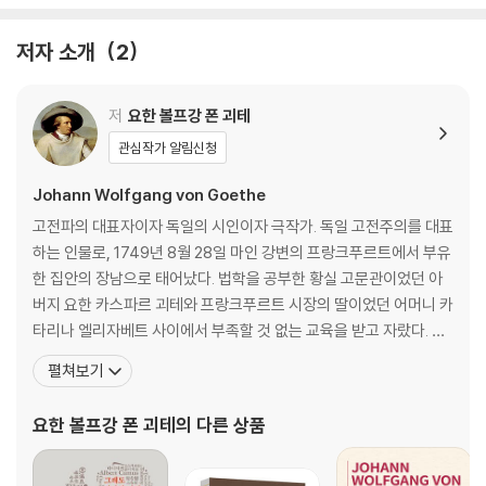
단어정리
저자 소개
2
저
요한 볼프강 폰 괴테
관심작가 알림신청
Johann Wolfgang von Goethe
고전파의 대표자이자 독일의 시인이자 극작가. 독일 고전주의를 대표
하는 인물로, 1749년 8월 28일 마인 강변의 프랑크푸르트에서 부유
한 집안의 장남으로 태어났다. 법학을 공부한 황실 고문관이었던 아
버지 요한 카스파르 괴테와 프랑크푸르트 시장의 딸이었던 어머니 카
타리나 엘리자베트 사이에서 부족할 것 없는 교육을 받고 자랐다. 라
틴어 등 어학에 뛰어났으며 독서량도 많았다. 어렸을 때 라틴어와 그
펼쳐보기
리스어, 불어와 이탈리아어 그리고 영어와 히브리어를 배웠고, 미술
과 종교 수업뿐만 아니라 피아노와 첼로 그리고 승마와 사교춤도 배
요한 볼프강 폰 괴테
의 다른 상품
웠다. 괴테는 아버지의 서재에서 2000권에 달하는 법률 서적