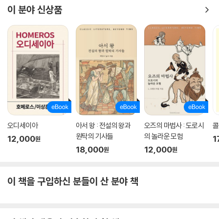
이 분야 신상품
오디세이아
아서 왕 : 전설의 왕과
오즈의 마법사 : 도로시
콜
원탁의 기사들
의 놀라운 모험
12,000
1
원
18,000
12,000
원
원
이 책을 구입하신 분들이 산 분야 책