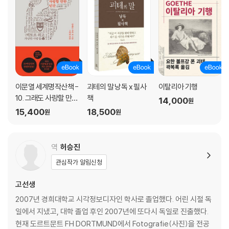
이문열 세계명작산책 -
괴테의 말 낭독 x 필사
이탈리아 기행
10. 그래도 사랑할 만한
책
14,000
원
인간
15,400
18,500
원
원
역
허승진
관심작가 알림신청
고선생
2007년 경희대학교 시각정보디자인 학사로 졸업했다. 어린 시절 독
일에서 지냈고, 대학 졸업 후인 2007년에 또다시 독일로 진출했다.
현재 도르트문트 FH DORTMUND에서 Fotografie(사진)을 전공