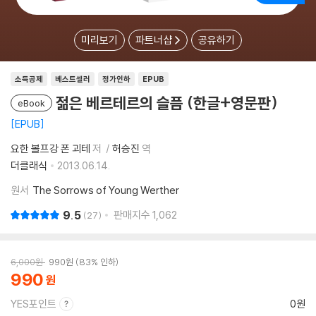
미리보기
파트너샵
공유하기
소득공제
베스트셀러
정가인하
EPUB
젊은 베르테르의 슬픔 (한글+영문판)
eBook
EPUB
요한 볼프강 폰 괴테
저
허승진
역
더클래식
2013.06.14.
원서
The Sorrows of Young Werther
9.5
판매지수
1,062
27
6,000
원
990
원
83% 인하
990
YES포인트
0원