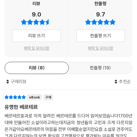
감정으로 승화했다.
리뷰
한줄평
9.0
9.7
괴테는 유일하게 독일적인 예외다. 괴테는 하나의 문화다. _프리드리히 니
체
리뷰 쓰기
한줄평 쓰기
혜택 및 유의사항
혜택 및 유의사항
리뷰
8
한줄평
19
구매리뷰
추천순
eBook
구매
유명한 베르테르
베르테르효과로 익히 알려진 베르테르를 드디어 읽어보았습니다1700년
대에 만들어진 소설이라고하는데지금의 청년들의 고민과 크게 다르지않
은거같아요베르테르의 마음을 전부 이해할순없지만요즘 소설로 견주어도
크게 다르지않는걸 보면 확실히 고전명작으로 평가받는 이유를 알것도 같