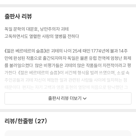
한다.
출판사 리뷰
독일 문학의 대문호, 낭만주의자 괴테
고독하면서도 열렬한 사랑의 열병을 전하다
《젊은 베르테르의 슬픔》은 괴테의 나이 25세 때인 1774년에 불과 14주
만에 완성된 작품으로 출간되자마자 독일은 물론 유럽 전역에 엄청난 화제
를 불러일으켰다. 많은 비평가들은 괴테의 많은 작품들이 자전적이라고 평
가한다. 《젊은 베르테르의 슬픔》이 서간체 형식을 빌려 쓰였으며, 소설 속
주인공들과 괴테 자신이 체험한 일과 관련된 사람들 사이에 일치하는 점
때문이다. 편지는 자기 고백과 영혼 표현의 열망에 처음으로 탐닉했던 그
시대의 가장 내밀한 의사 전달의 형식이었다. 편지는 공감하는 상대를 전
출판사 리뷰 더보기
제로 한 고백이고, 이 같은 전달을 통해 개별적인 체험에 인간의 보편적 가
치를 부여할 수 있기 때문이다. 그렇기 때문에 《젊은 베르테르의 슬픔》은
사랑에 빠져 마침내 자살하고 만 베르테르의 순수한 열정과 사랑을 더 충
리뷰/한줄평
27
실히 담아낸 작품이다. 괴테는 ‘베르테르’를 통해 인간 본연의 사랑과 열정
에 대한 찬사를 있는 그대로 보여줌으로써, 오히려 예술적이고 이상적인