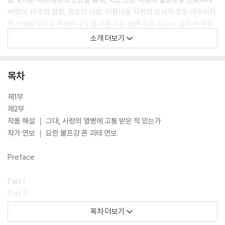
버렸다. 비극적 결말, 청춘의 사랑, 아름다운 자연의 묘사가 모두 어우러지
면서 예술적으로 완성된 구도를 이룬 것은 물론 독일 서구 소설의 한 원형
을 이루었다. 문학 작품이 한 시대나, 공간을 뛰어넘어 여전히 사랑받을 수
소개 더보기
있다는 증거를 여실히 보여 주는 작품이다.
목차
제1부
제2부
작품 해설 ｜ 그대, 사랑의 열병에 고통 받은 적 있는가
작가 연보 ｜ 요한 볼프강 폰 괴테 연보
Preface
Part Ⅰ
Part Ⅱ
The Editor to The Reader
목차 더보기