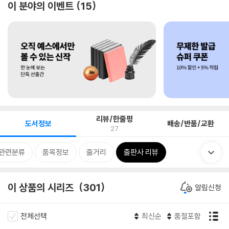
이 분야의 이벤트
15
리뷰/한줄평
도서정보
배송/반품/교환
27
관련분류
품목정보
줄거리
출판사 리뷰
이 상품의 시리즈
301
알림신청
전체선택
최신순
품절포함