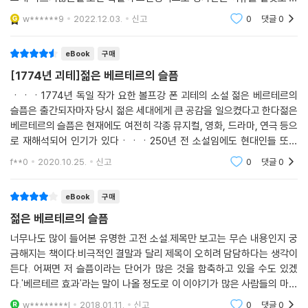
아요.언젠가 또 읽어보아야겠습니다.베르테르의 마음을 이해할때까지.
w******9
2022.12.03.
신고
0
댓글
0
eBook
구매
[1774년 괴테]젊은 베르테르의 슬픔
ㆍㆍㆍ1774년 독일 작가 요한 볼프강 폰 괴테의 소설 젊은 베르테르의
슬픔은 출간되자마자 당시 젊은 세대에게 큰 공감을 일으켰다고 한다젊은
베르테르의 슬픔은 현재에도 여전히 각종 뮤지컬, 영화, 드라마, 연극 등으
로 재해석되어 인기가 있다ㆍㆍㆍ250년 전 소설임에도 현대인들 또한
공감할 수 있는 내용과 안나 카레니나와 더불어 풍부한 감수성의 아름다운
f**0
2020.10.25.
신고
0
댓글
0
문체로 쓰인 명작이라
eBook
구매
젊은 베르테르의 슬픔
너무나도 많이 들어본 유명한 고전 소설.제목만 보고는 무슨 내용인지 궁
금해지는 책이다.비극적인 결말과 달리 제목이 오히려 담담하다는 생각이
든다. 어쩌면 저 슬픔이라는 단어가 많은 것을 함축하고 있을 수도 있겠
다.'베르테르 효과'라는 말이 나올 정도로 이 이야기가 많은 사람들의 마음
속에 깊게 박혔나보다.이 책이 처음 나왔을 때 엄청난 인기를 끌었다고 하
w********l
2018.01.11.
신고
0
댓글
0