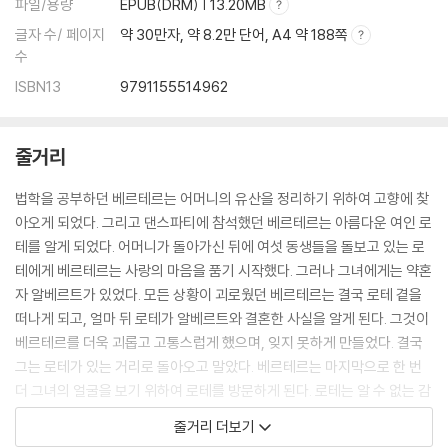
파일/용량
EPUB(DRM) | 13.20MB
글자 수/ 페이지
약 30만자, 약 8.2만 단어, A4 약 188쪽
수
ISBN13
9791155514962
줄거리
법학을 공부하던 베르테르는 어머니의 유산을 정리하기 위하여 고향에 찾
아오게 되었다. 그리고 댄스파티에 참석했던 베르테르는 아름다운 여인 로
테를 알게 되었다. 어머니가 돌아가신 뒤에 여섯 동생들을 돌보고 있는 로
테에게 베르테르는 사랑의 마음을 품기 시작했다. 그러나 그녀에게는 약혼
자 알베르트가 있었다. 모든 상황이 괴로웠던 베르테르는 결국 로테 곁을
떠나게 되고, 얼마 뒤 로테가 알베르트와 결혼한 사실을 알게 된다. 그것이
베르테르를 더욱 괴롭고 고통스럽게 했으며, 잊지 못하게 만들었다. 결국
그는 로테가 있는 거리로 돌아오고 말았다. 베르테르는 마지막으로 한 번
더 그녀의 얼굴을 보기 위하여 로테를 방문하게 된다. 로테는 알 수 없는 감
정에 휩싸여 베르테르의 손을 뿌리친 뒤 옆방으로 피해 버린다. 그 다음 날
줄거리 더보기
베르테르는 사랑의 순수성을 그대로 지니기 위하여 권총 자살로 생을 마감