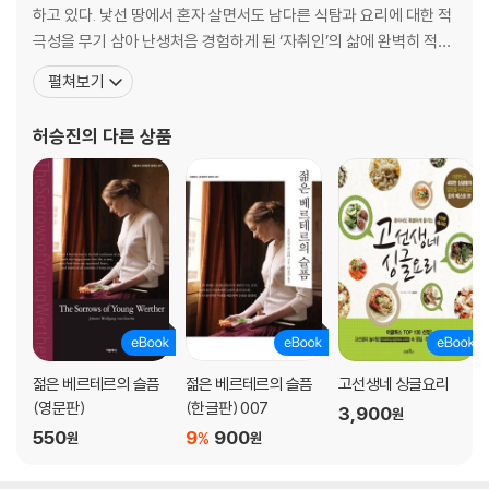
하고 있다. 낯선 땅에서 혼자 살면서도 남다른 식탐과 요리에 대한 적
극성을 무기 삼아 난생처음 경험하게 된 ‘자취인’의 삶에 완벽히 적응
했다. 또 하나의 창조 작업이자 한계가 없는 요리 세계에 흠뻑 빠져 자
펼쳐보기
취생 치고는 매우 럭셔리하고 맛있는 음식을 해 먹으며 생활했다. 많
은 이들과 자신의 요리를 공유하고 싶은 마음에 오래전 개설만 했을
허승진
의 다른 상품
뿐 무심히 버려두었던 블로그를 새롭게
젊은 베르테르의 슬픔
젊은 베르테르의 슬픔
고선생네 싱글요리
(영문판)
(한글판) 007
3,900
원
550
9
900
%
원
원