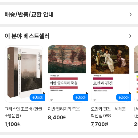
배송/반품/교환 안내
이 분야 베스트셀러
그리스인 조르바 (한글
이반 일리치의 죽음
오만과 편견 - 세계문
[
+영문판)
학전집 088
(
8,400
원
1,100
7,700
2
원
원