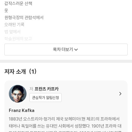
갑작스러운 산책
옷
원형극장의 관람석에서
오래된 기록
법 앞에서
학술원에의 보고
목차 더보기
작품 해설
작가 연보
저자 소개
1
저
프란츠 카프카
관심작가 알림신청
Franz Kafka
1883년 오스트리아·헝가리 제국 보헤미아(현 체코)의 프라하에서
태어나 독일어를 쓰는 유대인 사회에서 성장했다. 1901년 프라하 대