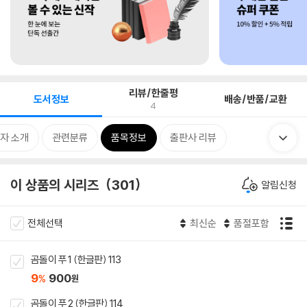
리뷰/한줄평
도서정보
배송/반품/교환
4
자 소개
관련분류
품목정보
출판사 리뷰
이 상품의 시리즈
301
알림신청
전체선택
최신순
품절포함
곰돌이 푸 1 (한글판) 113
9
900
%
원
곰돌이 푸 2 (한글판) 114