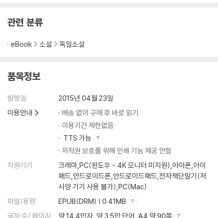
관련 분류
eBook
소설
독일소설
품목정보
발행일
2015년 04월 23일
이용안내
배송 없이 구매 후 바로 읽기
이용기간 제한없음
TTS 가능
저작권 보호를 위해 인쇄 기능 제공 안함
지원기기
크레마,PC(윈도우 - 4K 모니터 미지원),아이폰,아이
패드,안드로이드폰,안드로이드패드,전자책단말기(저
사양 기기 사용 불가),PC(Mac)
파일/용량
EPUB(DRM) | 0.41MB
글자 수/ 페이지
약 14.4만자, 약 3.5만 단어, A4 약 90쪽