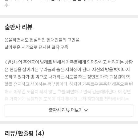
수
출판사 리뷰
음울하면서도 현실적인 현대인들의 고민을
날카로운 시각으로 묘사한 걸작 모음
<변신>의 주인공이 벌레로 변해서 가족들에게 외면당하고 버려지는 상황
은 현실을 살아가는 우리들의 슬픈 자화상이 된다. 자신의 방을 벗어나지
못하고 있다가 방 밖으로 나가려는 시도를 하는 장면은 가족 구성원의 역
할을 유지하고 싶어하는 몸부림이다. 하지만 가족들은 흉측한 해충으로 변
해서 아무런 도움이 되지 않는 그를 외면하고 결국 감금해버린다. 이 장면
은 가족에게 실질적인 도움이 되지 못하면 그저 짐덩이로 전락해 버리는
뼈아픈 현실을 냉정하게 반영한 것이다. 돌아오는 이득이 없으면 소통도
출판사 리뷰 더보기
없다는 가혹한 상황을 보여준다.
이렇듯 극단적인 가상 상황을 통해 현실을 드러내는 대표작 <변신>을 비
롯해 아버지와의 다툼 때문에 결국 주인공이 자살하는 <판결>, 무력한 의
리뷰/한줄평
4
사가 마법처럼 말을 빌려 타고 간 환자의 집에서 희한한 상황에 휘말리는