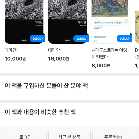
데미안
데미안
차라투스트라는 이렇
D
게 말했다
(
10,000
16,000
원
원
8
8,000
1
원
이 책을 구입하신 분들이 산 분야 책
이 책과 내용이 비슷한 추천 책
로그인
최근 본 상품
주문/배송