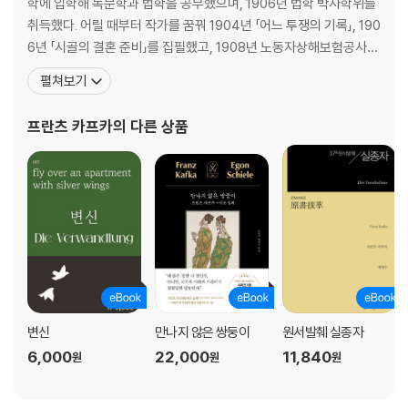
학에 입학해 독문학과 법학을 공부했으며, 1906년 법학 박사학위를
취득했다. 어릴 때부터 작가를 꿈꿔 1904년 「어느 투쟁의 기록」, 190
6년 「시골의 결혼 준비」를 집필했고, 1908년 노동자상해보험공사에
취직한 이후로도 14년 동안 직장생활과 글쓰기 작업을 병행했다. 「선
펼쳐보기
고」 「변신」 「유형지에서」 등의 단편과 『실종자』 『소송』 『성』 등의 미완
성 장편, 작품집 『관찰』 『시골 의사』 『단식 광대』 등 많은 작품을 썼고
프란츠 카프카
의 다른 상품
일기와 편지 등도
변신
만나지 않은 쌍둥이
원서발췌 실종자
6,000
22,000
11,840
원
원
원