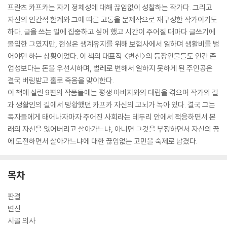
프란츠 카프카는 자기 정체성에 대해 끊임없이 성찰하는 작가다. 그리고
자신의 인간적 한계와 그에 따른 고통을 문제작으로 재구성한 작가이기도
하다. 글을 쓰는 일에 집중하고 싶어 했고 시간이 주어질 때마다 글쓰기에
몰입한 그였지만, 현실은 생계유지를 위해 보험사에서 일하며 생활비를 벌
어야만 하는 상황이었다. 이 책의 대표작 <변신>의 등장인물들도 인간 존
엄성보다는 돈을 우선시하며, 벌레로 변해서 일하지 못하게 된 주인공은
결국 버림받고 홀로 죽음을 맞이한다.
이 책에 실린 9편의 작품들에는 평생 아버지와의 대립을 겪으며 작가의 길
과 생활인의 길에서 방황했던 카프카 자신의 고뇌가 녹아 있다. 결국 그는
독자들에게 태어나자마자 주어진 사회라는 테두리 안에서 적응하면서 본
래의 자신을 잃어버리고 살아가느냐, 아니면 그것을 부정하면서 자신의 꿈
에 도전하면서 살아가느냐에 대한 끊임없는 고민을 숙제로 남겼다.
목차
판결
변신
시골 의사