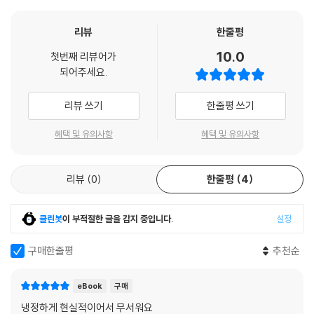
<시골 의사>, 아주 짧은 단편인 <갑작스러운 산책> <옷> <원형극장의
관람석에서> 등 프란츠 카프카의 엄선된 단편 9가지가 담겼다. 무거운 환
리뷰
한줄평
상을 보여주는 카프카의 단편선이 우리가 살아온 길과 살아갈 길을 다시금
10.0
첫번째 리뷰어가
생각하게 한다.
되어주세요.
리뷰 쓰기
한줄평 쓰기
혜택 및 유의사항
혜택 및 유의사항
리뷰
0
한줄평
4
클린봇
이 부적절한 글을 감지 중입니다.
설정
구매한줄평
추천순
eBook
구매
냉정하게 현실적이어서 무서워요