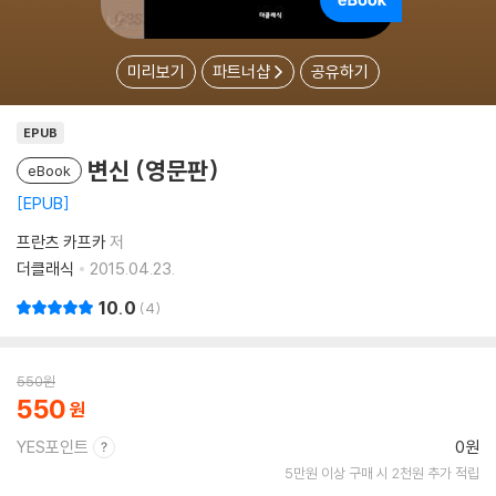
미리보기
파트너샵
공유하기
EPUB
변신 (영문판)
eBook
EPUB
프란츠 카프카
저
더클래식
2015.04.23.
10.0
4
550
원
550
YES포인트
0원
5만원 이상 구매 시 2천원 추가 적립