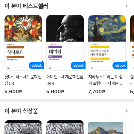
이 분야 베스트셀러
싯다르타 - 세계문학전
데미안 - 세계문학전집
차라투스트라는 이렇
젊
집 58
044
게 말했다 - 세계문학
-
전집 094
5,600
5,600
7,700
5
원
원
원
이 분야 신상품