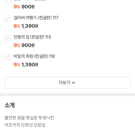
9
900
%
원
걸리버 여행기 (한글판) 117
6
1,390
%
원
인형의 집 (한글판) 115
9
900
%
원
비밀의 화원 (한글판) 118
6
1,390
%
원
더보기
소개
불안한 꿈을 현실로 투영시킨
카프카의 단편선 모음집