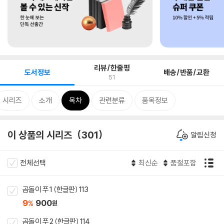
리뷰/한줄평
도서정보
배송/반품/교환
51
시리즈
소개
목차
관련분류
품목정보
이 상품의 시리즈
301
알림신청
전체선택
최신순
품절포함
곰돌이 푸 1 (한글판) 113
9
900
%
원
곰돌이 푸 2 (한글판) 114