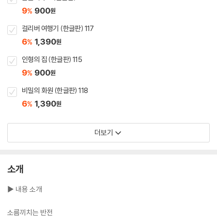
9
900
%
원
걸리버 여행기 (한글판) 117
6
1,390
%
원
인형의 집 (한글판) 115
9
900
%
원
비밀의 화원 (한글판) 118
6
1,390
%
원
더보기
소개
▶ 내용 소개
소름끼치는 반전