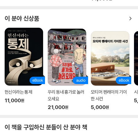
이 분야 신상품
헌신이라는 통제
우리 동네 흉가로 놀러
모티머 펜레이의 기이
시
오세요
한 사건
11,000
5
원
21,000
5,000
원
원
이 책을 구입하신 분들이 산 분야 책