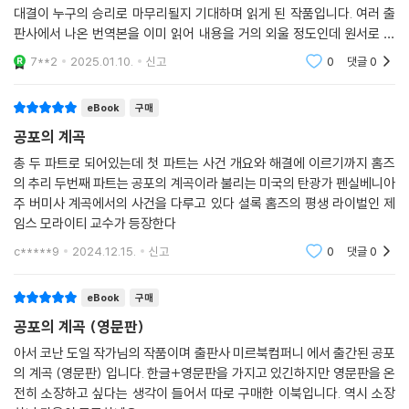
대결이 누구의 승리로 마무리될지 기대하며 읽게 된 작품입니다. 여러 출
판사에서 나온 번역본을 이미 읽어 내용을 거의 외울 정도인데 원서로 보
니 또 새로운 느낌이네요. 잘 읽었습니다.
7**2
2025.01.10.
신고
0
댓글
0
eBook
구매
공포의 계곡
총 두 파트로 되어있는데 첫 파트는 사건 개요와 해결에 이르기까지 홈즈
의 추리 두번째 파트는 공포의 계곡이라 불리는 미국의 탄광가 펜실베니아
주 버미사 계곡에서의 사건을 다루고 있다 셜록 홈즈의 평생 라이벌인 제
임스 모라이티 교수가 등장한다
c*****9
2024.12.15.
신고
0
댓글
0
eBook
구매
공포의 계곡 (영문판)
아서 코난 도일 작가님의 작품이며 출판사 미르북컴퍼니 에서 출간된 공포
의 계곡 (영문판) 입니다. 한글+영문판을 가지고 있긴하지만 영문판을 온
전히 소장하고 싶다는 생각이 들어서 따로 구매한 이북입니다. 역시 소장