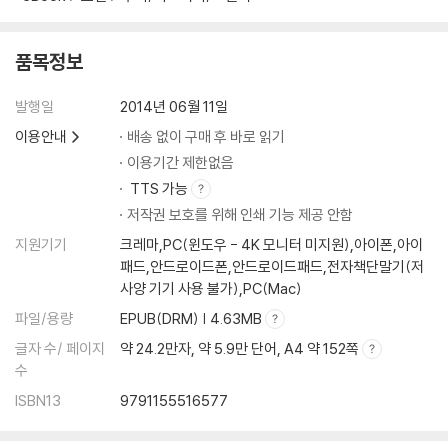
4. The Valley of Fear
5. The Darkest Hour
6. Danger
품목정보
7. The Trapping of Birdy Edwards
Epilogue
발행일
2014년 06월 11일
이용안내
배송 없이 구매 후 바로 읽기
단어 정리
이용기간 제한없음
TTS 가능
저작권 보호를 위해 인쇄 기능 제공 안함
지원기기
크레마,PC(윈도우 - 4K 모니터 미지원),아이폰,아이
패드,안드로이드폰,안드로이드패드,전자책단말기(저
사양 기기 사용 불가),PC(Mac)
파일/용량
EPUB(DRM) | 4.63MB
글자 수/ 페이지
약 24.2만자, 약 5.9만 단어, A4 약 152쪽
수
ISBN13
9791155516577