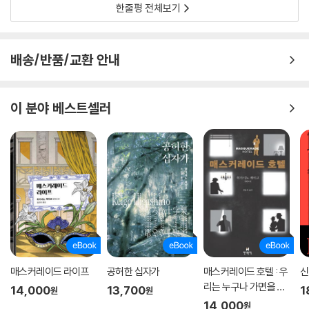
한줄평 전체보기
배송/반품/교환 안내
이 분야 베스트셀러
매스커레이드 라이프
공허한 십자가
매스커레이드 호텔 : 우
신
리는 누구나 가면을 쓰
14,000
13,700
1
원
원
고 살아간다
14,000
원