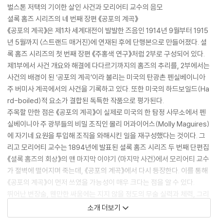
벌스톤 저택의 기이한 살인 사건과 모리어티 교수의 음모
셜록 홈즈 시리즈의 네 번째 장편 《공포의 계곡》
《공포의 계곡》은 제1차 세계대전이 발발한 즈음인 1914년 9월부터 1915
년 5월까지 〈스트랜드 매거진〉에 연재된 후에 단행본으로 만들어졌다. 셜
록 홈즈 시리즈의 첫 번째 장편 《주홍색 연구》처럼 2부로 구성되어 있다.
제1부에서 사건 개요와 해결에 다다르기까지의 홈즈의 추리를, 2부에서는
사건의 배경이 된 ‘공포의 계곡’이라 불리는 미국의 탄광촌 펜실베이니아
주 버미사 계곡에서의 사건을 기록하고 있다. 또한 미국의 하드보일드(Ha
rd-boiled)적 요소가 결합된 독특한 작품으로 평가된다.
주목할 만한 점은 《공포의 계곡》이 실제로 미국의 한 탐정 사무소에서 펜
실베이니아 주 광부들의 비밀 조직인 몰리 머과이어스(Molly Maguires)
에 자기네 요원을 투입해 조직을 와해시킨 일을 재구성했다는 것이다. 그
리고 모리어티 교수는 1894년에 발표된 셜록 홈즈 시리즈 두 번째 단편집
《셜록 홈즈의 회상》의 맨 마지막 이야기 〈마지막 사건〉에서 모리어티 교수
가 절벽에 떨어지며 죽는데, 《공포의 계곡》에서 다시 등장한다. 이를 통해
《공포의 계곡》이 먼저 쓰였을 가능성이 매우 크다는 점을 알 수 있다.
뛰어난 변장술, 웬만한 싸움에는 지지 않을 정도의 무술 실력과 체력, 그리
고 해박한 지식을 바탕으로 범죄자를 넘어서는 뛰어난 추리력을 가진 셜록
소개 더보기
홈즈도 긴장하게 하는 모리어티의 음모는 과연 무엇일까? 미국 탄광촌에