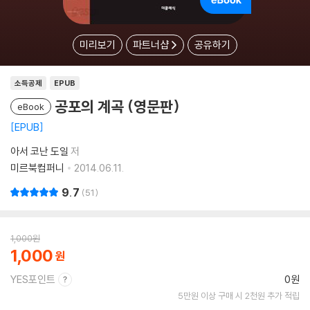
미리보기
파트너샵
공유하기
소득공제
EPUB
공포의 계곡 (영문판)
eBook
EPUB
아서 코난 도일
저
미르북컴퍼니
2014.06.11.
9.7
51
1,000
원
1,000
YES포인트
0원
5만원 이상 구매 시 2천원 추가 적립