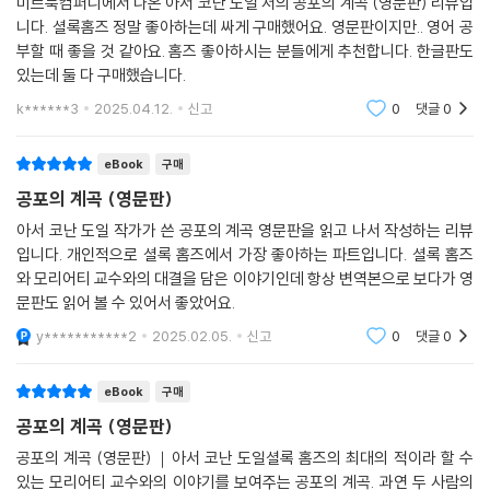
미르북컴퍼니에서 나온 아서 코난 도일 저의 공포의 계곡 (영문판) 리뷰입
니다. 셜록홈즈 정말 좋아하는데 싸게 구매했어요. 영문판이지만.. 영어 공
부할 때 좋을 것 같아요. 홈즈 좋아하시는 분들에게 추천합니다. 한글판도
있는데 둘 다 구매했습니다.
k******3
2025.04.12.
신고
0
댓글
0
eBook
구매
공포의 계곡 (영문판)
아서 코난 도일 작가가 쓴 공포의 계곡 영문판을 읽고 나서 작성하는 리뷰
입니다. 개인적으로 셜록 홈즈에서 가장 좋아하는 파트입니다. 셜록 홈즈
와 모리어티 교수와의 대결을 담은 이야기인데 항상 변역본으로 보다가 영
문판도 읽어 볼 수 있어서 좋았어요.
y***********2
2025.02.05.
신고
0
댓글
0
eBook
구매
공포의 계곡 (영문판)
공포의 계곡 (영문판)｜아서 코난 도일셜록 홈즈의 최대의 적이라 할 수
있는 모리어티 교수와의 이야기를 보여주는 공포의 계곡. 과연 두 사람의