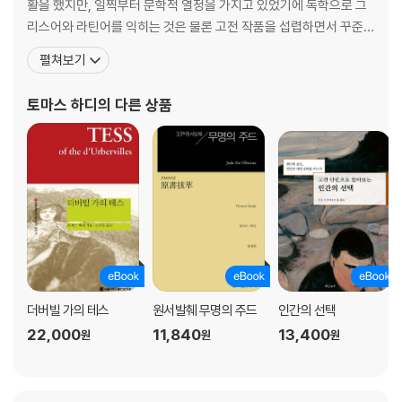
활을 했지만, 일찍부터 문학적 열정을 가지고 있었기에 독학으로 그
리스어와 라틴어를 익히는 것은 물론 고전 작품을 섭렵하면서 꾸준히
예술적 소양을 쌓아 나갔다. 1856년, 남편을 살해한 마사 브라운의
펼쳐보기
교수형을 목격하는데 이것이 훗날 『더버빌 가의 테스Tess of the
D'Urbervilles』의 소재가 되었다고 한다. 석공인 아버지의 직업에 따
토마스 하디
의 다른 상품
라 교회건축가의 제자로 일
더버빌 가의 테스
원서발췌 무명의 주드
인간의 선택
22,000
11,840
13,400
원
원
원