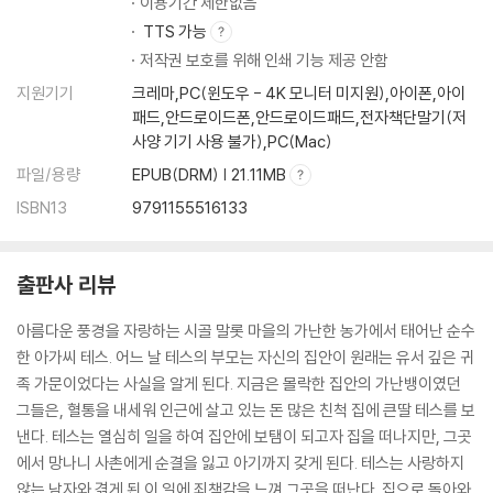
이용기간 제한없음
TTS 가능
저작권 보호를 위해 인쇄 기능 제공 안함
지원기기
크레마,PC(윈도우 - 4K 모니터 미지원),아이폰,아이
패드,안드로이드폰,안드로이드패드,전자책단말기(저
사양 기기 사용 불가),PC(Mac)
파일/용량
EPUB(DRM) | 21.11MB
ISBN13
9791155516133
출판사 리뷰
아름다운 풍경을 자랑하는 시골 말롯 마을의 가난한 농가에서 태어난 순수
한 아가씨 테스. 어느 날 테스의 부모는 자신의 집안이 원래는 유서 깊은 귀
족 가문이었다는 사실을 알게 된다. 지금은 몰락한 집안의 가난뱅이였던
그들은, 혈통을 내세워 인근에 살고 있는 돈 많은 친척 집에 큰딸 테스를 보
낸다. 테스는 열심히 일을 하여 집안에 보탬이 되고자 집을 떠나지만, 그곳
에서 망나니 사촌에게 순결을 잃고 아기까지 갖게 된다. 테스는 사랑하지
않는 남자와 겪게 된 이 일에 죄책감을 느껴 그곳을 떠난다. 집으로 돌아와