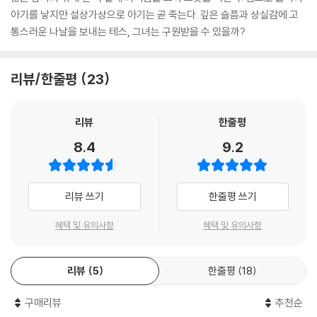
아기를 낳지만 설상가상으로 아기는 곧 죽는다. 깊은 슬픔과 상실감에 고
통스러운 나날을 보내는 테스, 그녀는 구원받을 수 있을까?
리뷰/한줄평
23
리뷰
한줄평
8.4
9.2
리뷰 쓰기
한줄평 쓰기
혜택 및 유의사항
혜택 및 유의사항
리뷰
5
한줄평
18
구매리뷰
추천순