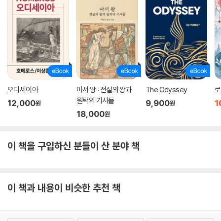
오디세이아
아서 왕 : 전설의 왕과
The Odyssey
로
원탁의 기사들
12,000
9,900
1
원
원
18,000
원
이 책을 구입하신 분들이 산 분야 책
이 책과 내용이 비슷한 추천 책