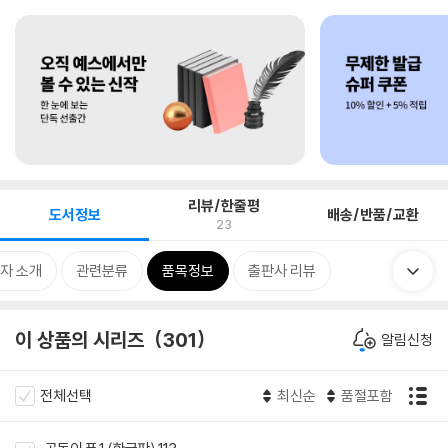
리뷰/한줄평
도서정보
배송/반품/교환
23
자 소개
관련분류
품목정보
출판사 리뷰
이 상품의 시리즈
301
알림신청
전체선택
최신순
품절포함