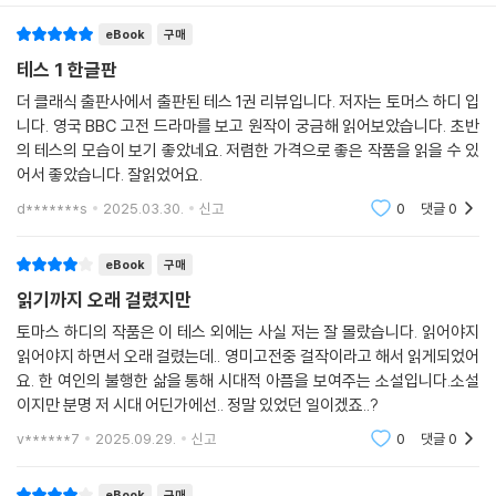
eBook
구매
테스 1 한글판
더 클래식 출판사에서 출판된 테스 1권 리뷰입니다. 저자는 토머스 하디 입
니다. 영국 BBC 고전 드라마를 보고 원작이 궁금해 읽어보았습니다. 초반
의 테스의 모습이 보기 좋았네요. 저렴한 가격으로 좋은 작품을 읽을 수 있
어서 좋았습니다. 잘읽었어요.
d*******s
2025.03.30.
신고
0
댓글
0
eBook
구매
읽기까지 오래 걸렸지만
토마스 하디의 작품은 이 테스 외에는 사실 저는 잘 몰랐습니다. 읽어야지
읽어야지 하면서 오래 걸렸는데.. 영미고전중 걸작이라고 해서 읽게되었어
요. 한 여인의 불행한 삶을 통해 시대적 아픔을 보여주는 소설입니다.소설
이지만 분명 저 시대 어딘가에선.. 정말 있었던 일이겠죠..?
v******7
2025.09.29.
신고
0
댓글
0
eBook
구매