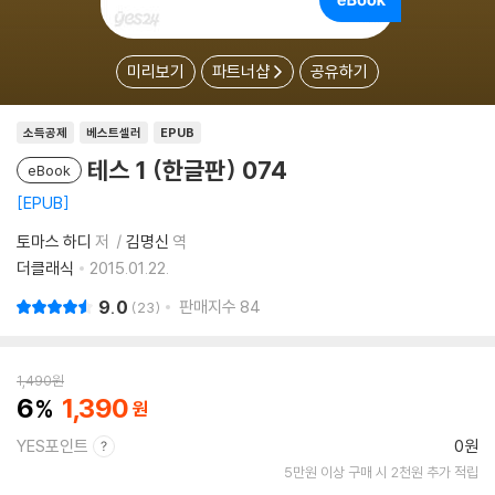
미리보기
파트너샵
공유하기
소득공제
베스트셀러
EPUB
테스 1 (한글판) 074
eBook
EPUB
토마스 하디
저
김명신
역
더클래식
2015.01.22.
9.0
판매지수
84
23
1,490
원
6
1,390
YES포인트
0원
5만원 이상 구매 시 2천원 추가 적립