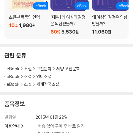
초판본 폭풍의 언덕
[대여] 왜 여성의 결정
왜 여성의 결정은 의심
은 의심받을까?
받을까?
10
1,980
%
원
60
5,530
11,060
%
원
원
관련 분류
eBook
소설
고전문학
서양 고전문학
eBook
소설
영미소설
eBook
소설
세계각국소설
품목정보
발행일
2015년 01월 22일
이용안내
배송 없이 구매 후 바로 읽기