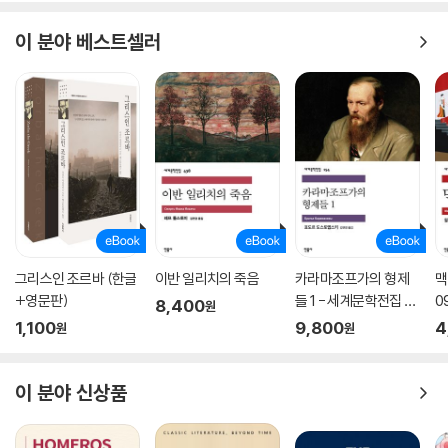
이 분야 베스트셀러
그리스인 조르바 (한글
이반 일리치의 죽음
카라마조프가의 형제
맥
+영문판)
들 1 - 세계문학전집 15
0
8,400
원
4
1,100
9,800
4
원
원
이 분야 신상품