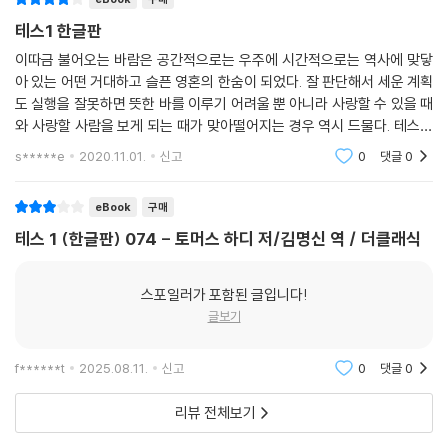
테스1 한글판
이따금 불어오는 바람은 공간적으로는 우주에 시간적으로는 역사에 맞닿
아 있는 어떤 거대하고 슬픈 영혼의 한숨이 되었다. 잘 판단해서 세운 계획
도 실행을 잘못하면 뜻한 바를 이루기 어려울 뿐 아니라 사랑할 수 있을 때
와 사랑할 사람을 보게 되는 때가 맞아떨어지는 경우 역시 드물다. 테스는
그녀에 대한 클레어의 관심에 진지하고 사려깊은 의미가 숨어 있다는 어리
s*****e
2020.11.01.
신고
0
댓글
0
석은 생각을 더
eBook
구매
테스 1 (한글판) 074 - 토머스 하디 저/김명신 역 / 더클래식
스포일러가 포함된 글입니다!
글보기
f******t
2025.08.11.
신고
0
댓글
0
리뷰 전체보기