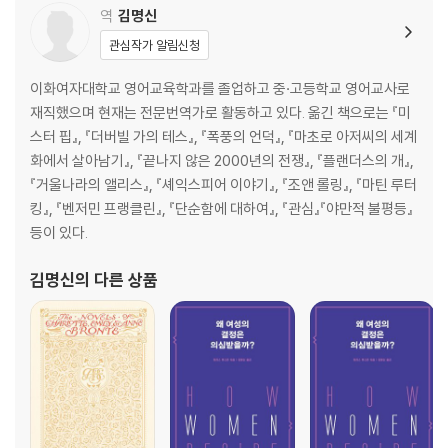
역
김명신
관심작가 알림신청
이화여자대학교 영어교육학과를 졸업하고 중·고등학교 영어교사로
재직했으며 현재는 전문번역가로 활동하고 있다. 옮긴 책으로는 『미
스터 핍』, 『더버빌 가의 테스』, 『폭풍의 언덕』, 『마초로 아저씨의 세계
화에서 살아남기』, 『끝나지 않은 2000년의 전쟁』, 『플랜더스의 개』,
『거울나라의 앨리스』, 『셰익스피어 이야기』, 『조앤 롤링』, 『마틴 루터
킹』, 『벤저민 프랭클린』, 『단순함에 대하여』, 『관심』『야만적 불평등』
등이 있다.
김명신
의 다른 상품