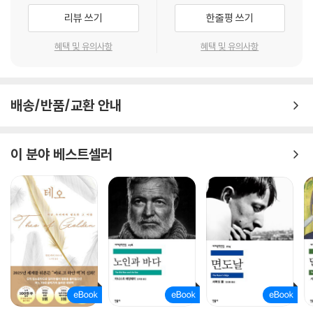
과정에서 ‘악마’라는 오해를 받고 마을을 떠나 시어 칸의 가죽을 늑대들 앞
리뷰 쓰기
한줄평 쓰기
에 펼쳐놓으며 당당한 정글의 일원이 된다.
혜택 및 유의사항
혜택 및 유의사항
영국 최초, 역대 최연소 작가의 노벨상 수상작
스칼렛 요한슨 출연, 디즈니 [정글북] 실사판 영화화
배송/반품/교환 안내
1894년 발간된 러디어드 키플링의 소설 《정글북》은 전 세계 독자들의 놀
라움과 공감을 불러일으키며, 120년이 넘는 시간 동안 출판, 극장 애니메
이션, TV 애니메이션, 영화 등의 채널을 불문하고 다양한 각색이 이루어
이 분야 베스트셀러
졌다. 작가 러디어드 키플링은 《정글북》으로 1907년 영국 최초로 노벨문
학상을 수상했다. 당시 그의 나이 41세로, 역대 최연소 수상자이기도 했다.
이 기록은 현재까지도 깨지지 않고 있다.
세계적인 애니메이션의 명가 디즈니는 ‘디즈니 라이브 액션’이라는 실사
영화로 [정글북] 영화 개봉을 앞두고 있다. 실제 인물과 CG를 결합하여 만
든 이 영화는 스칼렛 요한슨을 비롯한 유명 연기파 배우들의 목소리 연기
로 더욱 풍성한 볼거리를 제공한다. 인간에게 허락되지 않은 모험이 영상
으로 펼쳐지는 이번 영화의 원작, 《정글북》은 독자들의 눈과 마음을 사로
잡을 것이다. 작가의 아버지 존 록우드 키플링과 윌리엄 헨리 드레이크, 파