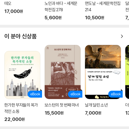
테오
노인과 바다 - 세계문
면도날 - 세계문학전집
달
울 프렌제니가 그린 삽화 또한 작품에 다채로움을 더한다.
학전집 278
214
전
17,000
원
5,600
10,500
7
원
원
이 분야 신상품
한가한 부자들의 목가
보스턴의 첫 번째 마녀
날개 달린 소년
더
적인 소동
15,500
7,000
1
원
원
22,000
원