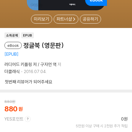
미리보기
파트너샵
공유하기
소득공제
EPUB
정글북 (영문판)
eBook
EPUB
러디어드 키플링 저 / 구자언 역
저
더클래식
2016.07.04.
첫번째 리뷰어가 되어주세요
880
원
880
YES포인트
0원
5만원 이상 구매 시 2천원 추가 적립