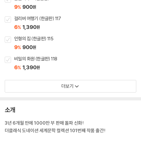
9
900
%
원
걸리버 여행기 (한글판) 117
6
1,390
%
원
인형의 집 (한글판) 115
9
900
%
원
비밀의 화원 (한글판) 118
6
1,390
%
원
더보기
소개
3년 6개월 만에 1000만 부 판매 돌파 신화!
더클래식 도네이션 세계문학 컬렉션 101번째 작품 출간!