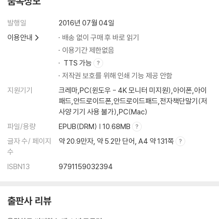
품목정보
여왕 폐하의 신하들
[동물 부대의 행진곡]
발행일
2016년 07월 04일
이용안내
배송 없이 구매 후 바로 읽기
작품 해설
이용기간 제한없음
작가 연보
TTS 가능
저작권 보호를 위해 인쇄 기능 제공 안함
지원기기
크레마,PC(윈도우 - 4K 모니터 미지원),아이폰,아이
패드,안드로이드폰,안드로이드패드,전자책단말기(저
사양 기기 사용 불가),PC(Mac)
파일/용량
EPUB(DRM) | 10.68MB
글자 수/ 페이지
약 20.9만자, 약 5.2만 단어, A4 약 131쪽
수
ISBN13
9791159032394
출판사 리뷰