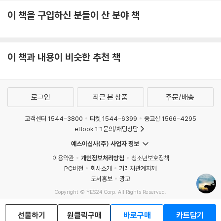
이 책을 구입하신 분들이 산 분야 책
이 책과 내용이 비슷한 추천 책
로그인
최근 본 상품
주문/배송
고객센터 1544-3800
티켓 1544-6399
중고샵 1566-4295
eBook 1:1문의/채팅상담
예스이십사(주) 사업자 정보
이용약관
개인정보처리방침
청소년보호정책
PC버전
회사소개
거래처관계자께
도서홍보
광고
Copyright © YES24 Corp. All Rights Reserved.
MATOM16
선물하기
원클릭구매
바로구매
카트담기