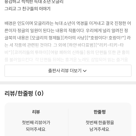
용감하고 씩씩한 늑대 소년 모글리
그리고 그 친구들의 이야기
배경은 인도이며 모글리라는 늑대 소년이 역경을 이겨내고 결국 진정한 어
른이자 정글의 일원이 된다는 내용의 작품이다. 우리에게 널리 알려진 정
글북의 내용은 [모글리의 형제들][카아의 사냥][“호랑이다! 호랑이!”] 라
는 세 작품에 관련된 것이다. 그 외에 [하얀 바다표범][“리키-티키-타
비”][코끼리들의 투마이][여왕 폐하의 신하들] 등의 단편들 또한 큰 흥미
를 불러일으킨다. 각 단편들 뒤에는 흥겨운 노래도 삽입되어 읽는 즐거움
을 더한다.
출판사 리뷰 더보기
모글리에 관련된 세 편의 이야기 줄거리는 다음과 같다. 호랑이 시어 칸에
게 잡힐 뻔한 아기 모글리를 늑대 부부가 돌보며 기른다. 모글리는 곰 선생
리뷰/한줄평
0
님 발루와 흑표범 바기라와 함께 정글의 법칙을 배워나간다. 어느 날 모글
리는 반달로그라는 원숭이 무리에게 납치당한다. 발루와 바기라는 큰 뱀
카아에게 도움을 요청하고, 셋은 힘을 합쳐 원숭이들을 물리치고 모글리를
리뷰
한줄평
구출한다. 모글리는 늑대 무리에서도 배척당할 위기에 처하지만 불을 가지
첫번째 리뷰어가
첫번째 한줄평을
고 와서 시어 칸을 혼내주고, 시어 칸은 복수를 다짐하며 모글리 주위를 맴
되어주세요.
남겨주세요.
돈다. 사람들과 같이 살려고 마을로 내려간 모글리는 시어 칸을 무찌르는