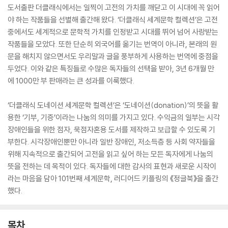
도서출판 더클래식에서는 일찍이 고전의 가치를 깨닫고 이 시대에 꼭 읽어
야 하는 작품들을 선별해 출간해 왔다. ‘더클래식 세계문학 컬렉션’은 고전
중에서도 세계적으로 문학적 가치를 인정받고 시대를 뛰어 넘어 사랑받는
작품들을 모았다. 또한 단순히 외국어를 옮기는 번역이 아니라, 본래의 원
문을 해치지 않으면서도 우리말과 글을 풍부하게 사용하는 번역에 중점을
두었다. 이와 같은 특징들로 수많은 독자들의 선택을 받아, 3년 6개월 만
에 1000만 부 판매라는 큰 성과를 이룩했다.
‘더클래식 도네이션 세계문학 컬렉션’은 ‘도네이션(donation)’의 뜻을 활
용한 ‘기부, 기증’이라는 나눔의 의미를 가지고 있다. 수익금의 일부는 시각
장애인들을 위한 점자, 묵점자혼용 도서를 제작하고 보급할 수 있도록 기
부한다. 시각장애인뿐만 아니라 일반 장애인, 저소득층 등 사회 약자들을
위해 지속적으로 출간되어 고전을 읽고 싶어 하는 모든 독자에게 나눔의
뜻을 전하는 데 목적이 있다. 독자들에 대한 감사의 표현과 새로운 시작이
라는 마음을 담아 101번째 세계문학, 러디어드 키플링의 《정글북》을 출간
했다.
목차