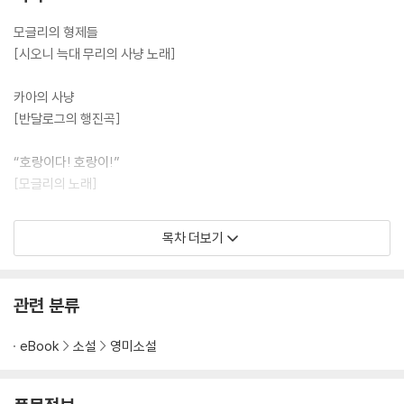
모글리의 형제들
[시오니 늑대 무리의 사냥 노래]
카아의 사냥
[반달로그의 행진곡]
“호랑이다! 호랑이!”
[모글리의 노래]
하얀 물개
목차 더보기
[루카논]
“리키-티키-타비”
관련 분류
[달지의 노래]
eBook
소설
영미소설
코끼리들의 투마이
[시바 신과 메뚜기]