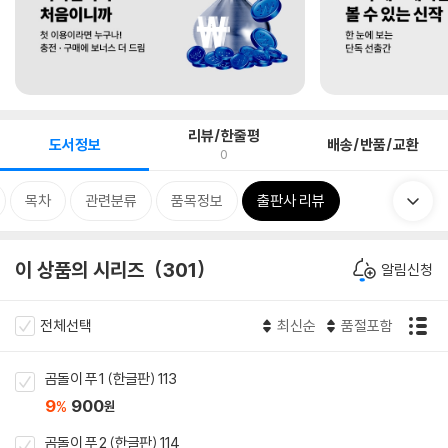
리뷰/한줄평
도서정보
배송/반품/교환
0
목차
관련분류
품목정보
출판사 리뷰
이 상품의 시리즈
301
알림신청
전체선택
최신순
품절포함
곰돌이 푸 1 (한글판) 113
9
900
%
원
곰돌이 푸 2 (한글판) 114