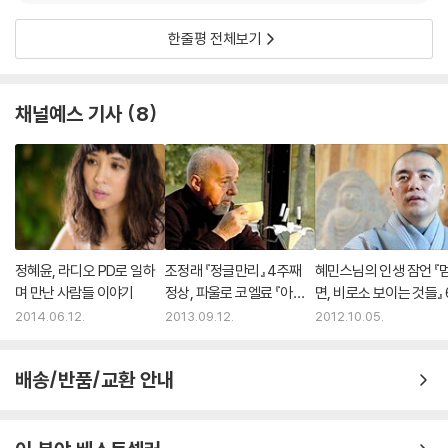
한줄평 전체보기
채널예스 기사
8
정혜윤, 라디오 PD로 일하
조정래 『정글만리』 4주째
혜민스님의 인생 잠언 『
며 만난 사람들 이야기
정상, 파울로 코엘료 『아크
면, 비로소 보이는 것들』 
라 문서』 베스트셀러 진입
주 연속 1위 달성 기염
2014.06.12.
2013.09.12.
2012.10.05.
배송/반품/교환 안내