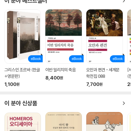
이 분야 베스트셀러
그리스인 조르바 (한글
이반 일리치의 죽음
오만과 편견 - 세계문
[
+영문판)
학전집 088
(
8,400
원
1,100
7,700
2
원
원
이 분야 신상품