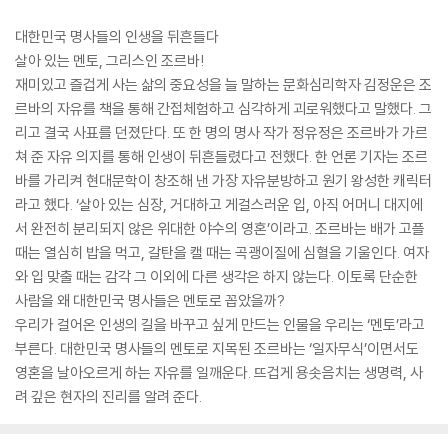
대한민국 명사들의 인생을 뒤흔들다
살아 있는 멘토, 그리스인 조르바!
재미있고 즐겁게 사는 삶의 중요성을 늘 말하는 문화심리학자 김정운은 조
르바의 자유를 책을 통해 간접체험하고 심각하게 괴로워했다고 말했다. 그
리고 결국 사표를 던졌단다. 또 한 명의 명사 작가 정유정은 조르바가 가르
쳐 준 자유 의지를 통해 인생이 뒤흔들렸다고 전했다. 한 언론 기자는 조르
바를 가리켜 현대문학이 창조해 낸 가장 자유분방하고 원기 왕성한 캐릭터
라고 했다. ‘살아 있는 심장, 거대하고 게걸스러운 입, 아직 어머니 대지에
서 완전히 분리되지 않은 위대한 야수의 영혼’이라고. 조르바는 배가 고플
때는 열심히 밥을 먹고, 갈탄을 캘 때는 곡괭이질에 심혈을 기울인다. 여자
와 입 맞출 때는 감각 그 이외에 다른 생각은 하지 않는다. 이토록 단순한
사람을 왜 대한민국 명사들은 멘토로 꼽았을까?
우리가 걸어온 인생의 길을 바꾸고 싶게 만드는 인물을 우리는 ‘멘토’라고
부른다. 대한민국 명사들의 멘토로 지목된 조르바는 ‘일자무식’이면서도
영혼을 날아오르게 하는 자유를 일깨운다. 뜨겁게 용솟음치는 생명력, 사
려 깊은 현자의 진리를 알려 준다.