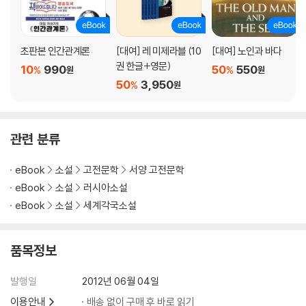
초판본 인간관계론
[대여] 레 미제라블 (10
[대여] 노인과 바다
권 한글+영문)
10
990
50
550
%
%
원
원
50
3,950
%
원
관련 분류
eBook
소설
고전문학
서양 고전문학
eBook
소설
러시아소설
eBook
소설
세계각국소설
품목정보
발행일
2012년 06월 04일
이용안내
배송 없이 구매 후 바로 읽기