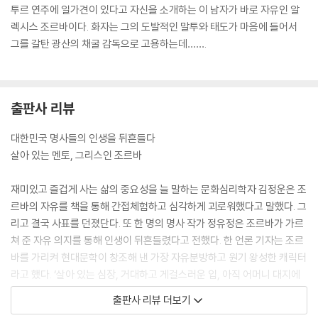
투르 연주에 일가견이 있다고 자신을 소개하는 이 남자가 바로 자유인 알
렉시스 조르바이다. 화자는 그의 도발적인 말투와 태도가 마음에 들어서
그를 갈탄 광산의 채굴 감독으로 고용하는데…….
출판사 리뷰
대한민국 명사들의 인생을 뒤흔들다
살아 있는 멘토, 그리스인 조르바
재미있고 즐겁게 사는 삶의 중요성을 늘 말하는 문화심리학자 김정운은 조
르바의 자유를 책을 통해 간접체험하고 심각하게 괴로워했다고 말했다. 그
리고 결국 사표를 던졌단다. 또 한 명의 명사 작가 정유정은 조르바가 가르
쳐 준 자유 의지를 통해 인생이 뒤흔들렸다고 전했다. 한 언론 기자는 조르
바를 가리켜 현대문학이 창조해 낸 가장 자유분방하고 원기 왕성한 캐릭터
라고 했다. ‘살아 있는 심장, 거대하고 게걸스러운 입, 아직 어머니 대지에
서 완전히 분리되지 않은 위대한 야수의 영혼’이라고. 조르바는 배가 고플
출판사 리뷰 더보기
때는 열심히 밥을 먹고, 갈탄을 캘 때는 곡괭이질에 심혈을 기울인다. 여자