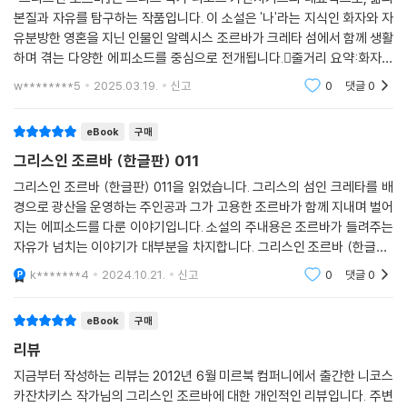
본질과 자유를 탐구하는 작품입니다. 이 소설은 '나'라는 지식인 화자와 자
“나는 이제야 알았다. 조르바는 내가 오랫동안 찾아다녔어도 만나지 못했
유분방한 영혼을 지닌 인물인 알렉시스 조르바가 크레타 섬에서 함께 생활
던 바로 그 사람이었다. 펄떡펄떡 뛰는 심장과 푸짐한 말을 쏟아 내는 커다
하며 겪는 다양한 에피소드를 중심으로 전개됩니다.줄거리 요약:화자인
란 입과 위대한 야성의 정신을 가진 사람. 모태인 대지에서 아직 탯줄이 채
'나'는 책벌레인 서생으로, 우연히 조르바를 만나 크레타 섬에서 함께 사업
w********5
2025.03.19.
신고
0
댓글
0
떨어지지 않은 사나이였다. 언어, 예술, 사랑, 순수, 정열의 의미가 막노동
을 시작합니
꾼의 입에서 나온 가장 단순한 언어로 내게 전달되었다.”_본문 중에서
eBook
구매
“나는 아무것도 바라지 않는다. 나는 아무것도 두렵지 않다. 나는 자유
그리스인 조르바 (한글판) 011
다.”_니코스 카잔차키스가 남긴 묘비명
그리스인 조르바 (한글판) 011을 읽었습니다. 그리스의 섬인 크레타를 배
경으로 광산을 운영하는 주인공과 그가 고용한 조르바가 함께 지내며 벌어
지는 에피소드를 다룬 이야기입니다. 소설의 주내용은 조르바가 들려주는
▶ 추천의 글
자유가 넘치는 이야기가 대부분을 차지합니다. 그리스인 조르바 (한글판)
011, 잘 읽었습니다.
k*******4
2024.10.21.
신고
0
댓글
0
· 이 책은 논리적으로 따지면 전혀 재미없다. 사회구조적인 모순이나, 개인
의 먹고사는 일과는 또 다른 차원의 가치가 존재한다는 것을 일깨워준 책.
eBook
구매
_김정운 (문화심리학자)
리뷰
· 가장 인간다운 삶을 지향하는 건강한 인간상을 생각해 보고, 그것을 추구
지금부터 작성하는 리뷰는 2012년 6월 미르북 컴퍼니에서 출간한 니코스
하는 시도와 노력을 계속 할 수 있게 도와주었던 실로 고마운 책
카잔차키스 작가님의 그리스인 조르바에 대한 개인적인 리뷰입니다. 주변