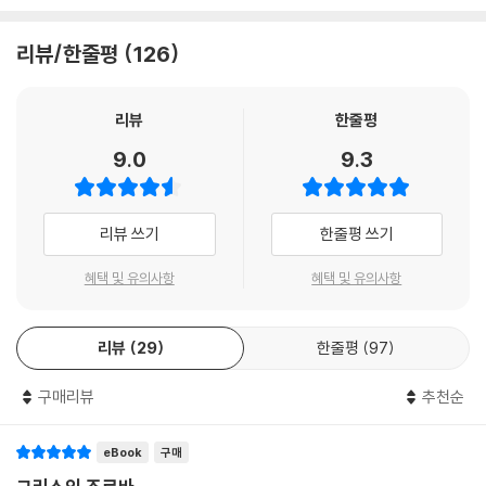
와 입 맞출 때는 감각 그 이외에 다른 생각은 하지 않는다. 이토록 단순한
사람을 왜 대한민국 명사들은 멘토로 꼽았을까?
리뷰/한줄평
126
우리가 걸어온 인생의 길을 바꾸고 싶게 만드는 인물을 우리는 ‘멘토’라고
부른다. 대한민국 명사들의 멘토로 지목된 조르바는 ‘일자무식’이면서도
영혼을 날아오르게 하는 자유를 일깨운다. 뜨겁게 용솟음치는 생명력, 사
리뷰
한줄평
려 깊은 현자의 진리를 알려 준다. 명사들뿐만 아니라 이제 우리의 인생까
9.0
9.3
지 뒤흔들 조르바의 경이로움을 더클래식 뉴 도네이션 세계문학 컬렉션 제
11권 《그리스인 조르바》를 통해 만난다.
리뷰 쓰기
한줄평 쓰기
종교, 이념, 사상을 뛰어넘다
혜택 및 유의사항
혜택 및 유의사항
자유 영혼의 이야기를 그린 수작
리뷰
29
한줄평
97
조르바는 온갖 고생에 찌들어서 주름진 얼굴을 가진 키 큰 노인이다. 직업
도 없이 곳곳을 떠돌며 닥치는 대로 억센 일을 해서 먹고살아 온 남자다. 때
구매리뷰
추천순
때로 산투르라는 악기를 연주하고, 광산에서 일하기도 한다. 책상에 앉아
글을 읽으며 머리로 사는 죽은 지식인이 아닌 온몸으로 인생을 부딪치며
살아가는 자유인, 조르바. 그는 종교, 이념, 사상은 물론 타인으로부터도
eBook
구매
자유롭다. 조르바는 가슴에서 나오는 대로 거친 말을 쏟아내고 어느 누구