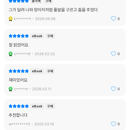
종이책
구매
그가 달려 나와 망아지처럼 풀밭을 구르고 춤을 추었다.
· 결국 ‘그리스인 조르바’를 다 읽고 나면 당장 책을 집어던지고 밖으로 뛰
k*******l
2026.06.08.
0
쳐나가 세상의 모든 것을 처음인 듯 바라보고 듣고 냄새 맡게 만든다. 이런
책이 어디 있을까?
_김연수 (소설가)
eBook
구매
잘 읽었어요.
· 꼭 연기해 보고 싶은 인물이 조르바.
_최불암 (연기자)
c******6
2026.02.22.
0
eBook
구매
재미있어요.
z*****n
2026.02.11.
0
eBook
구매
추천합니다.
w********5
2025.03.19.
0