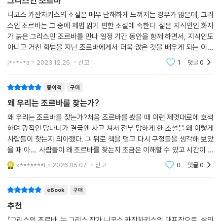
그리스인 조르바
의 눈치도 보지 않는다. 그가 가장 사랑하는 대상은 자유뿐이다.
니코스 카잔차키스의 소설은 매우 난해하게 느껴지는 경우가 많은데, 그리
조르바는 자신의 몸과 마음이 진정으로 원하는 목적지를 찾아 떠나는 것이
스인 조르바는 그 중에 제법 읽기 편한 소설에 속한다. 젊은 지식인인 화자
자유라고 말한다. 자신 안에 숨은 ‘나’를 찾는 과정, 타인의 자유를 범하지
가 늙은 그리스인 조르바를 만나 일정 기간 동안을 함께 하면서, 지식인도
않는 범위 안에서 자신이 가지고 있는 순수한 욕망이 원하는 대로 따라가
아니고 거친 화법을 지닌 조르바에게서 더욱 많은 것을 배우게 되는 이야
는 길이 바로 자유다. 이를 실현하는 조르바는 진정한 자유 의지의 소유자
기다. 어찌 보면 삶의 지혜란 배움의 정도와 비례하는 것은 아니라서, 젊고
j*****a
2023.12.26.
신고
1
댓글
0
다.
순진한 화자
사실주의와 시적 정서가 공존하는 이 작품에서 조르바는 지식인들과 전혀
종이책
구매
다른 방식으로 깨달음을 찾는다. 이성이냐 감성이냐를 택해야 할 때, 조르
왜 우리는 조르바를 찾는가?
바는 본능에 힘입어 자신의 길을 결정한다. 반면에 작품 속 ‘나’는 책과 지
식을 믿으며 살아간다. 나는 문명에 갇힌 현대인을 대표한다. 작가 카잔차
왜 우리는 조르바를 찾는가?처음 조르바를 봤을 때 이런 제멋대로에 호색
키스는 조르바라는 인물의 의식과 생활을 나와 같은 현대인과 대비하며 왜
하며 광적인 망나니가 결국엔 사고 쳐서 전부 망하게 한 소설을 왜 이렇게
사람들이 찾는지 의아했다. 그 뒤로 책을 덮고 다시 구절들을 생각해 보았
곡된 세상을 풍자하고 비판했다.
을 때 아…. 사람들이 왜 조르바를 찾는지 조금은 이해할 수 있고 시간이 지
세기를 뛰어넘어 변치 않는 인간 진리를 그린 이 작품은 정반대 인물의 두
나 두 번째 생각해 보았을 땐 더 이해할 수 있고 또다시 생각하면 더 이해할
가지 삶의 모습이 중첩되어 흘러간다. 이성적 행동과 본능적 행동, 고용주
k*******l
2026.05.07.
신고
0
댓글
0
수 있는 책
와 고용인, 젊은이와 노인의 대비되는 삶이 유쾌하게, 때론 가슴 저미도록
감동적으로 펼쳐진다. 현대 그리스 문화의 영역을 뛰어넘어 인간에게 누구
eBook
구매
나 진정한 자유란 무엇인가라는 주제를 생각하게 만드는 수작, 《그리스인
추천
조르바》가 우리의 영혼을 울린다.
『그리스인 조르바』는 그리스 작가 니코스 카잔차키스의 대표작으로, 삶의