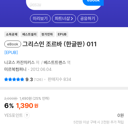
미리보기
파트너샵
공유하기
소득공제
베스트셀러
정가인하
EPUB
그리스인 조르바 (한글판) 011
eBook
EPUB
니코스 카잔차키스
저
베스트트랜스
역
미르북컴퍼니
2012.06.04.
9.3
판매지수
834
126
2,000
원
1,490
원
25% 인하
6
1,390
YES포인트
0원
5만원 이상 구매 시 2천원 추가 적립