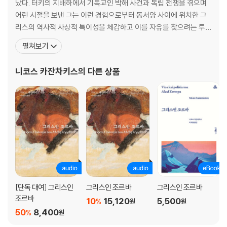
났다. 터키의 지배하에서 기독교인 박해 사건과 독립 전쟁을 겪으며
어린 시절을 보낸 그는 이런 경험으로부터 동서양 사이에 위치한 그
리스의 역사적 사상적 특이성을 체감하고 이를 자유를 찾으려는 투쟁
과 연결시킨다. 니코스 카잔자키스는 호메로스와 베르그송, 니체를
펼쳐보기
거쳐 부처, 조르바에 이르기까지 사상적 영향을 고루 받았다. 그리스
의 민족 시인 호메로스에 뿌리를 둔 그는 1902년 아테네의 법과대학
니코스 카잔차키스
의 다른 상품
에 진학한 후 그리스 본토 순례를 떠났다. 이를 통해 그
[단독 대여] 그리스인
그리스인 조르바
그리스인 조르바
조르바
10
15,120
5,500
%
원
원
50
8,400
%
원