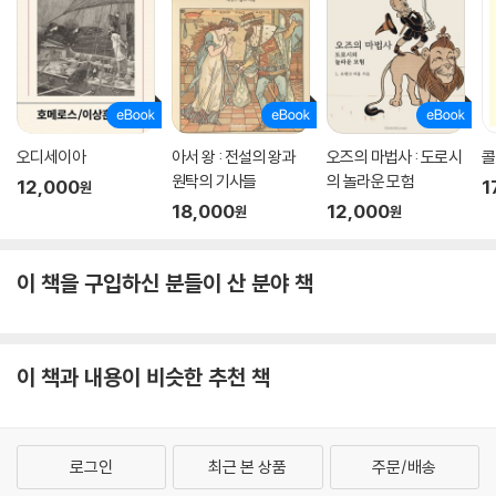
오디세이아
아서 왕 : 전설의 왕과
오즈의 마법사 : 도로시
콜
원탁의 기사들
의 놀라운 모험
12,000
1
원
18,000
12,000
원
원
이 책을 구입하신 분들이 산 분야 책
이 책과 내용이 비슷한 추천 책
로그인
최근 본 상품
주문/배송