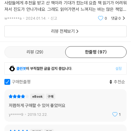
사람들에게 추천을 받고 산 책이라 기대가 컸는데 요즘 책 읽기가 어려워
_최일도 (목사)
져서 진도가 안나가네요. 그래도 읽어가면서 느껴지는 바는 많은 책입니
다. 그 사람에 왜 이 책을 추천했는지 생각하면서 읽고 있거든요. 아무튼간
· 이성과 합리와 도덕의 간판을 건 현대 콘크리트 사회를 살아가는 우리 뱃
w******a
2024.01.14.
신고
0
댓글
0
에 이런 고전을 읽
속 깊이 묻혀 있는 그 무엇을 불러일으킨다. 자유로운 영혼이 되기는 쉽지
않지만, 이를 꿈꾸는 것만으로도 행복하다. 그리고 ‘잘난 머리’를 쓰며 으쓱
리뷰 전체보기
거리는 나에게 빈약한 ‘팔과 가슴’을 보라고 꾸짖는다.
_조국 (법학자)
리뷰
29
한줄평
97
· 사회, 관계, 권력질서의 함정들과 소외 등을 다룬 문제작으로 당대를 넘
어 시대성을 획득한 책.
클린봇
이 부적절한 글을 감지 중입니다.
설정
_박경철 (시골의사)
구매한줄평
추천순
· ‘그리스인 조르바’를 통하여 자유와 사랑, 절망과 희망이 진실로 한 인간
에게 어떻게 다가오고 어떻게 떠나가는가를 어렴풋이 깨달을 수 있었다.
eBook
구매
_신정일 (문화사학자)
저렴하게 구매할 수 있어 좋았어요
y*****9
2019.12.22.
1
· 스무 살에 니코스 카잔차키스의 소설 ‘그리스인 조르바’를 처음 읽었다.
예순 살이 넘은 주인공 조르바의 호탕한 삶에 이내 사로잡혔다.
_곽재구 (시인)