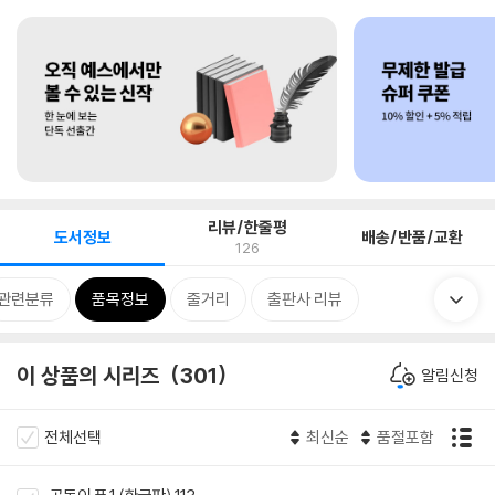
리뷰/한줄평
도서정보
배송/반품/교환
126
관련분류
품목정보
줄거리
출판사 리뷰
이 상품의 시리즈
301
알림신청
전체선택
최신순
품절포함