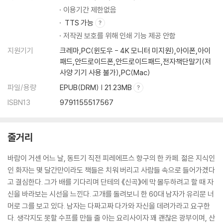
이용기간 제한없음
TTS 가능
저작권 보호를 위해 인쇄 기능 제공 안함
지원기기
크레마,PC(윈도우 - 4K 모니터 미지원),아이폰,아이
패드,안드로이드폰,안드로이드패드,전자책단말기(저
사양 기기 사용 불가),PC(Mac)
파일/용량
EPUB(DRM) | 21.23MB
ISBN13
9791155517567
줄거리
바람이 거센 어느 날, 동트기 직전 피레에프스 항구의 한 카페. 젊은 지식인
인 화자는 몇 달간만이라도 책들은 치워 버리고 사람들 속으로 들어가겠다
고 결심한다. 그가 배를 기다리며 단테의 《신곡》에 막 몰두하려고 할 때 자
신을 바라보는 시선을 느낀다. 고개를 돌려보니 한 60대 남자가 유리문 너
머로 그를 보고 있다. 남자는 다짜고짜 다가와 자신을 데려가라고 요구한
다. 생각지도 못할 수프를 만들 줄 아는 요리사이자 꽤 괜찮은 광부이며, 산