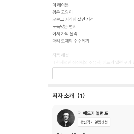
더 레이븐
검은 고양이
모르그 거리의 살인 사건
도둑맞은 편지
어셔 가의 몰락
마리 로제의 수수께끼
작품 해설
󰠾 천재적인 상상력의 소유자, 에드거 앨런 포가
작가 연보
에드거 앨런 포 연보
저자 소개
1
저
에드가 앨런 포
관심작가 알림신청