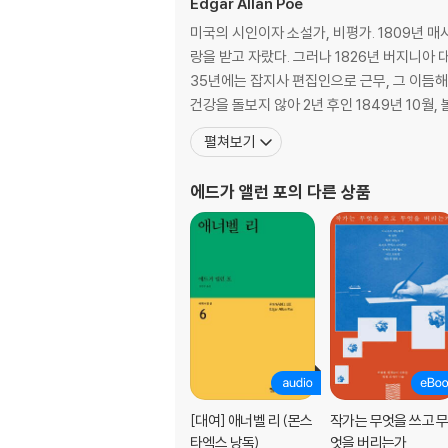
Edgar Allan Poe
미국의 시인이자 소설가, 비평가. 1809년 
랑을 받고 자랐다. 그러나 1826년 버지니아
35년에는 잡지사 편집인으로 근무, 그 이듬해
건강을 돌보지 않아 2년 후인 1849년 10월
펼쳐보기
에드가 앨런 포
의 다른 상품
[대여] 애너벨 리 (몬스
작가는 무엇을 쓰고 
타엑스 낭독)
엇을 버리는가