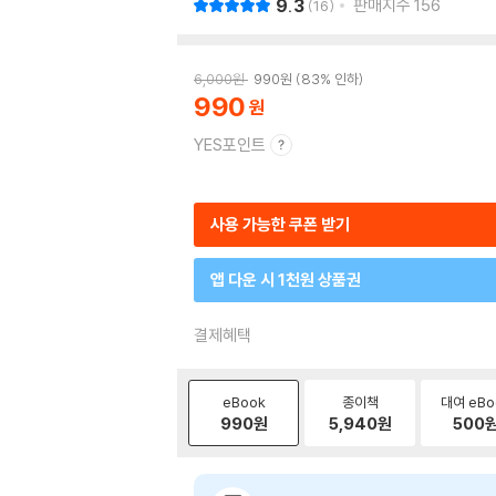
9.3
판매지수
156
16
6,000
원
990
원
83% 인하
990
YES포인트
사용 가능한 쿠폰 받기
앱 다운 시 1천원 상품권
결제혜택
eBook
종이책
대여 eBo
990
원
5,940
원
500