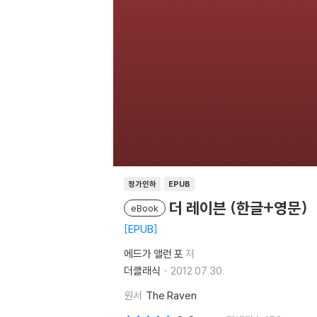
정가인하
EPUB
더 레이븐 (한글+영문)
eBook
EPUB
에드가 앨런 포
저
더클래식
2012.07.30.
원서
The Raven