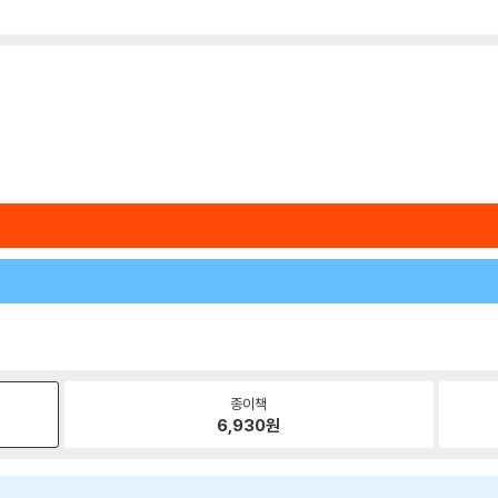
종이책
6,930
원