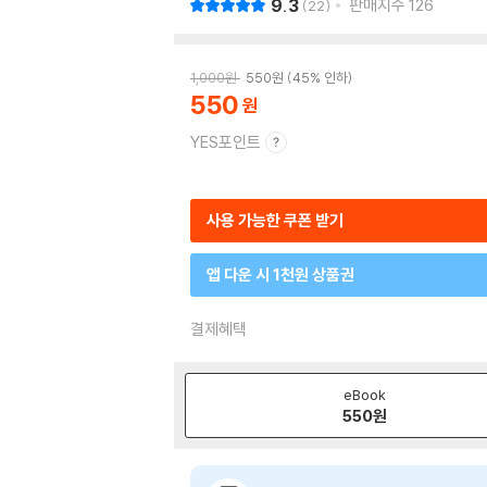
9.3
판매지수
126
22
1,000
원
550
원
45% 인하
550
YES포인트
사용 가능한 쿠폰 받기
앱 다운 시 1천원 상품권
결제혜택
eBook
550
원