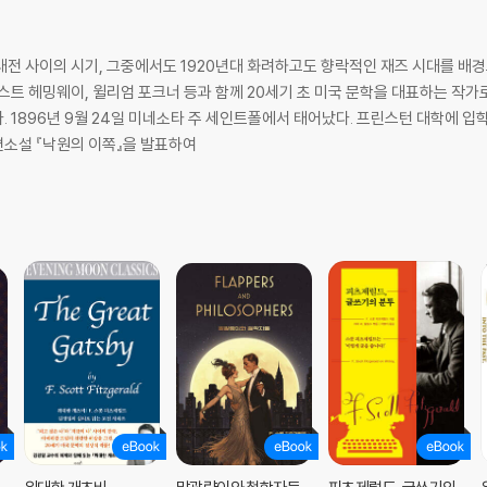
대전 사이의 시기, 그중에서도 1920년대 화려하고도 향락적인 재즈 시대를 배
스트 헤밍웨이, 윌리엄 포크너 등과 함께 20세기 초 미국 문학을 대표하는 작가로
 1896년 9월 24일 미네소타 주 세인트폴에서 태어났다. 프린스턴 대학에 입
장편소설 『낙원의 이쪽』을 발표하여