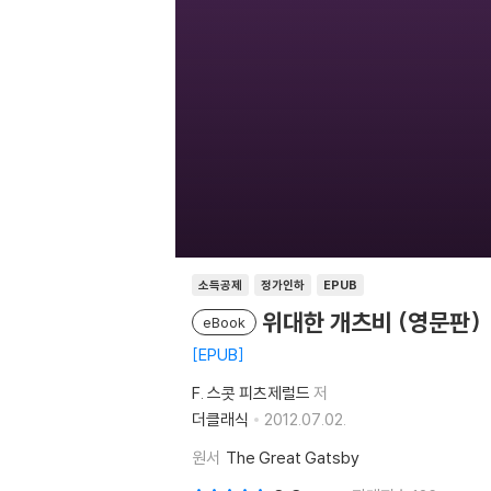
소득공제
정가인하
EPUB
위대한 개츠비 (영문판)
eBook
EPUB
F. 스콧 피츠제럴드
저
더클래식
2012.07.02.
원서
The Great Gatsby