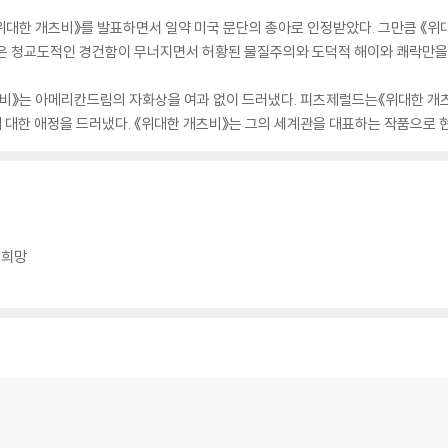
《위대한 개츠비》를 발표하면서 일약 미국 문단의 총아로 인정받았다. 그만큼 《위
국은 청교도적인 경건함이 무너지면서 허황된 물질주의와 도덕적 해이와 쾌락만을 
츠비》는 아메리칸드림의 자화상을 여과 없이 드러냈다. 피츠제럴드는《위대한 개츠
에 대한 애정을 드러냈다. 《위대한 개츠비》는 그의 세계관을 대표하는 작품으로
 희망